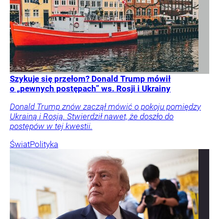
Szykuje się przełom? Donald Trump mówił
o „pewnych postępach” ws. Rosji i Ukrainy
Donald Trump znów zaczął mówić o pokoju pomiędzy
Ukrainą i Rosją. Stwierdził nawet, że doszło do
postępów w tej kwestii.
Świat
Polityka