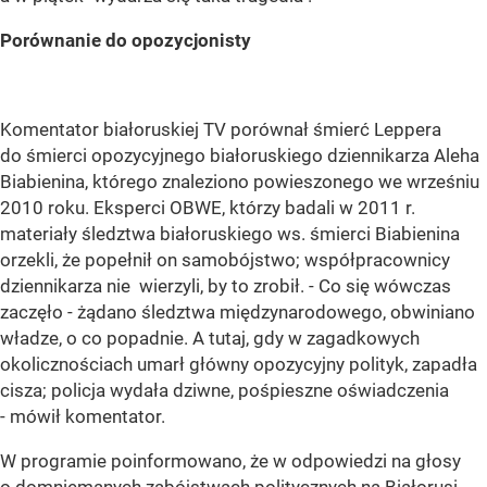
Porównanie do opozycjonisty
Komentator białoruskiej TV porównał śmierć Leppera
do śmierci opozycyjnego białoruskiego dziennikarza Aleha
Biabienina, którego znaleziono powieszonego we wrześniu
2010 roku. Eksperci OBWE, którzy badali w 2011 r.
materiały śledztwa białoruskiego ws. śmierci Biabienina
orzekli, że popełnił on samobójstwo; współpracownicy
dziennikarza nie wierzyli, by to zrobił. - Co się wówczas
zaczęło - żądano śledztwa międzynarodowego, obwiniano
władze, o co popadnie. A tutaj, gdy w zagadkowych
okolicznościach umarł główny opozycyjny polityk, zapadła
cisza; policja wydała dziwne, pośpieszne oświadczenia
- mówił komentator.
W programie poinformowano, że w odpowiedzi na głosy