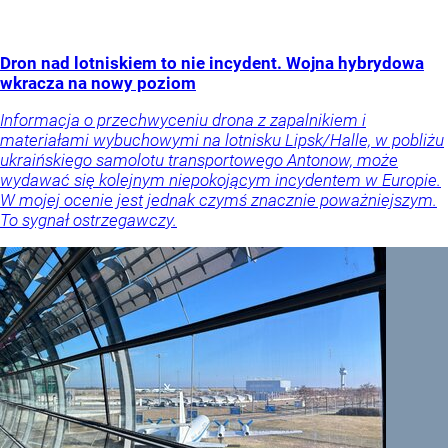
Dron nad lotniskiem to nie incydent. Wojna hybrydowa
wkracza na nowy poziom
Informacja o przechwyceniu drona z zapalnikiem i
materiałami wybuchowymi na lotnisku Lipsk/Halle, w pobliżu
ukraińskiego samolotu transportowego Antonow, może
wydawać się kolejnym niepokojącym incydentem w Europie.
W mojej ocenie jest jednak czymś znacznie poważniejszym.
To sygnał ostrzegawczy.