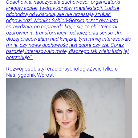
Coachowie, nauczyciele duchowości, organizatorki
kręgów kobiet, twórcy kursów manifestacji. Ludzie
odchodzą od Kościoła, ale nie przestają szukać
odpowiedzi. Monika Sobień-Górska przez dwa lata
sprawdzała, co naprawdę kryje się za obietnicami
uzdrowienia, transformacji i odnalezienia sensu. „Im
dłużej pracowałam nad książką, tym mniej interesowało
mnie, czy nowa duchowość jest dobra czy zła. Coraz
bardziej interesowało mnie, dlaczego tak wielu ludzi jej
potrzebuje”.
Rozwój osobisty
Terapie
Psychologia
Życie
Tylko u
Nas
Tygodnik Wprost