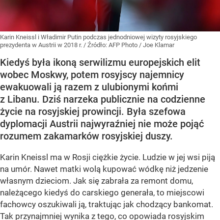
Karin Kneissl i Władimir Putin podczas jednodniowej wizyty rosyjskiego
prezydenta w Austrii w 2018 r.
/ Źródło:
AFP Photo / Joe Klamar
Kiedyś była ikoną serwilizmu europejskich elit
wobec Moskwy, potem rosyjscy najemnicy
ewakuowali ją razem z ulubionymi końmi
z Libanu. Dziś narzeka publicznie na codzienne
życie na rosyjskiej prowincji. Była szefowa
dyplomacji Austrii najwyraźniej nie może pojąć
rozumem zakamarków rosyjskiej duszy.
Karin Kneissl ma w Rosji ciężkie życie. Ludzie w jej wsi piją
na umór. Nawet matki wolą kupować wódkę niż jedzenie
własnym dzieciom. Jak się zabrała za remont domu,
należącego kiedyś do carskiego generała, to miejscowi
fachowcy oszukiwali ją, traktując jak chodzący bankomat.
Tak przynajmniej wynika z tego, co opowiada rosyjskim