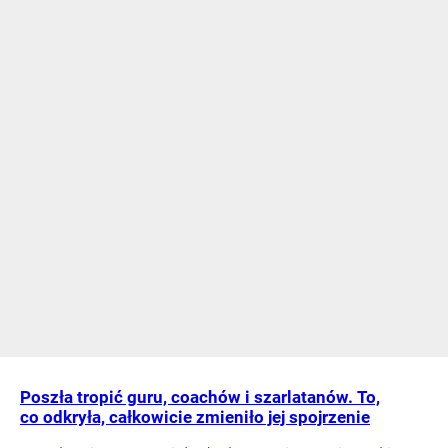
Poszła tropić guru, coachów i szarlatanów. To,
co odkryła, całkowicie zmieniło jej spojrzenie