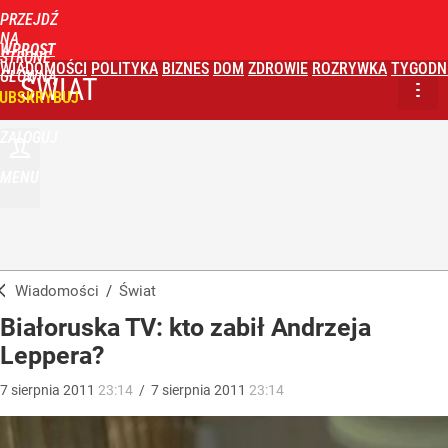
PRZEJDŹ
NA
WPROST
STRONĘ
WIADOMOŚCI
POLITYKA
BIZNES
DOM
ZDROWIE
ROZRYWKA
TYGODN
GŁÓWNĄ
ŚWIAT
UBSKRYBUJ
ZALOGUJ
MENU
Wiadomości
/
Świat
Białoruska TV: kto zabił Andrzeja
Leppera?
7
sierpnia
2011
23:14
/
7
sierpnia
2011
23:14