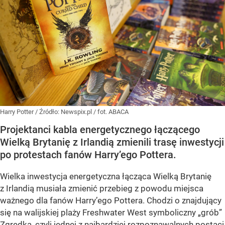
Harry Potter
/ Źródło:
Newspix.pl
/
fot. ABACA
Projektanci kabla energetycznego łączącego
Wielką Brytanię z Irlandią zmienili trasę inwestycji
po protestach fanów Harry’ego Pottera.
Wielka inwestycja energetyczna łącząca Wielką Brytanię
z Irlandią musiała zmienić przebieg z powodu miejsca
ważnego dla fanów Harry’ego Pottera. Chodzi o znajdujący
się na walijskiej plaży Freshwater West symboliczny „grób”
Zgredka, czyli jednej z najbardziej rozpoznawalnych postaci