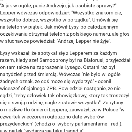
"A jak w ogóle, panie Andrzeju, jak osobiste sprawy?".
Lepper wówczas odpowiedział: "Wszystko znakomicie,
wszystko dobrze, wszystko w porządku". Umówili się
na telefon w piątek. Jak mówił Łysy, po całodziennym
oczekiwaniu otrzymał telefon z polskiego numeru, ale głos
w słuchawce powiedział: "Andrzej Lepper nie żyje".
Łysy wskazał, że spotykał się z Lepperem za każdym
razem, kiedy szef Samoobrony był na Białorusi, przyjeżdżał
on tam także na zaproszenie Łysego. Ostatni raz był
na tydzień przed śmiercią. Wówczas "nie było w ogóle
żadnych oznak, że coś może się wydarzyć" - ocenił
wiceszef oficjalnego ZPB. Powiedział następnie, że nie
sądzi, "żeby człowiek tak obowiązkowy, który tak troszczył
się o swoją rodzinę, nagle zostawił wszystko". Zapytany
o możliwe tło śmierci Leppera, zauważył, że w Polsce "w
czwartek wieczorem ogłoszono datę wyborów
prezydenckich" (chodzi o wybory parlamentarne - red.),
a w piątek "wydarza się taka tragedia".