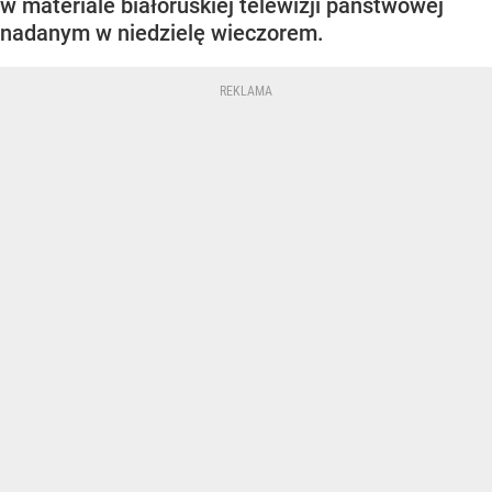
w materiale białoruskiej telewizji państwowej
nadanym w niedzielę wieczorem.