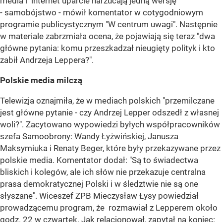
media i internet uparcie narzucają jedną wersję
- samobójstwo - mówił komentator w cotygodniowym
programie publicystycznym "W centrum uwagi". Następnie
w materiale zabrzmiała ocena, że pojawiają się teraz "dwa
główne pytania: komu przeszkadzał nieugięty polityk i kto
zabił Andrzeja Leppera?".
Polskie media milczą
Telewizja oznajmiła, że w mediach polskich "przemilczane
jest główne pytanie - czy Andrzej Lepper odszedł z własnej
woli?". Zacytowano wypowiedzi byłych współpracowników
szefa Samoobrony: Wandy Łyżwińskiej, Janusza
Maksymiuka i Renaty Beger, które były przekazywane przez
polskie media. Komentator dodał: "Są to świadectwa
bliskich i kolegów, ale ich słów nie przekazuje centralna
prasa demokratycznej Polski i w śledztwie nie są one
słyszane". Wiceszef ZPB Mieczysław Łysy powiedział
prowadzącemu program, że rozmawiał z Lepperem około
godz. 22 w czwartek. Jak relacjonował, zapytał na koniec: