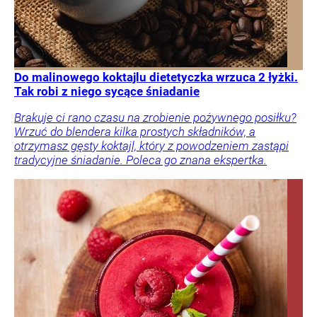
Do malinowego koktajlu dietetyczka wrzuca 2 łyżki.
Tak robi z niego sycące śniadanie
Brakuje ci rano czasu na zrobienie pożywnego posiłku?
Wrzuć do blendera kilka prostych składników, a
otrzymasz gęsty koktajl, który z powodzeniem zastąpi
tradycyjne śniadanie. Poleca go znana ekspertka.