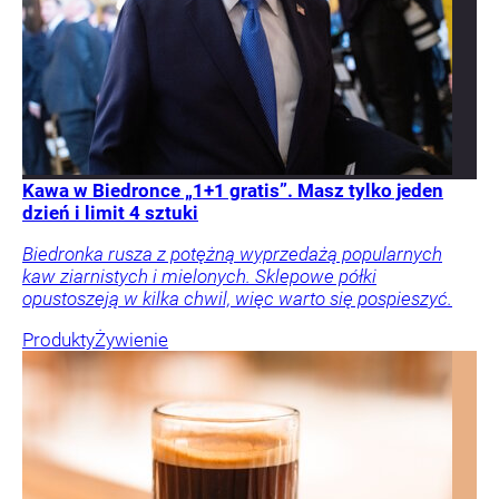
Kawa w Biedronce „1+1 gratis”. Masz tylko jeden
dzień i limit 4 sztuki
Biedronka rusza z potężną wyprzedażą popularnych
kaw ziarnistych i mielonych. Sklepowe półki
opustoszeją w kilka chwil, więc warto się pospieszyć.
Produkty
Żywienie