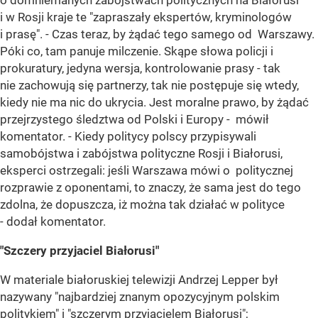
o domniemanych zabójstwach politycznych na Białorusi
i w Rosji kraje te "zapraszały ekspertów, kryminologów
i prasę". - Czas teraz, by żądać tego samego od Warszawy.
Póki co, tam panuje milczenie. Skąpe słowa policji i
prokuratury, jedyna wersja, kontrolowanie prasy - tak
nie zachowują się partnerzy, tak nie postępuje się wtedy,
kiedy nie ma nic do ukrycia. Jest moralne prawo, by żądać
przejrzystego śledztwa od Polski i Europy - mówił
komentator. - Kiedy politycy polscy przypisywali
samobójstwa i zabójstwa polityczne Rosji i Białorusi,
eksperci ostrzegali: jeśli Warszawa mówi o politycznej
rozprawie z oponentami, to znaczy, że sama jest do tego
zdolna, że dopuszcza, iż można tak działać w polityce
- dodał komentator.
"Szczery przyjaciel Białorusi"
W materiale białoruskiej telewizji Andrzej Lepper był
nazywany "najbardziej znanym opozycyjnym polskim
politykiem" i "szczerym przyjacielem Białorusi";