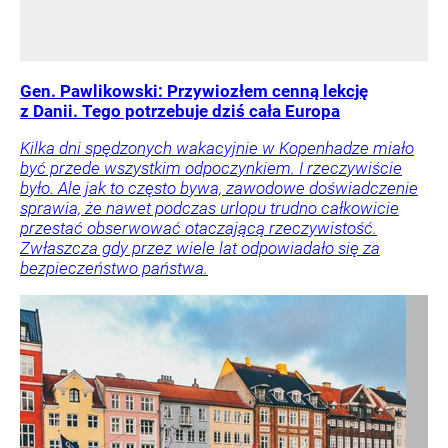
Gen. Pawlikowski: Przywiozłem cenną lekcję
z Danii. Tego potrzebuje dziś cała Europa
Kilka dni spędzonych wakacyjnie w Kopenhadze miało
być przede wszystkim odpoczynkiem. I rzeczywiście
było. Ale jak to często bywa, zawodowe doświadczenie
sprawia, że nawet podczas urlopu trudno całkowicie
przestać obserwować otaczającą rzeczywistość.
Zwłaszcza gdy przez wiele lat odpowiadało się za
bezpieczeństwo państwa.