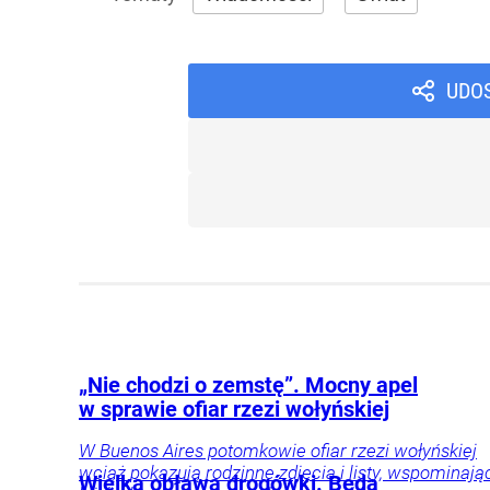
UDO
„Nie chodzi o zemstę”. Mocny apel
w sprawie ofiar rzezi wołyńskiej
W Buenos Aires potomkowie ofiar rzezi wołyńskiej
wciąż pokazują rodzinne zdjęcia i listy, wspominają
Wielka obława drogówki. Będą