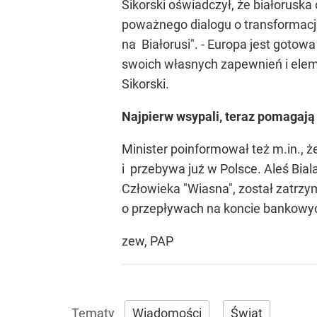
Sikorski oświadczył, że białoruska
poważnego dialogu o transformacji B
na Białorusi". - Europa jest goto
swoich własnych zapewnień i elem
Sikorski.
Najpierw wsypali, teraz pomagają
Minister poinformował też m.in., 
i przebywa już w Polsce. Aleś Bial
Człowieka "Wiasna", został zatrzym
o przepływach na koncie bankowych
zew, PAP
Wiadomości
Świat