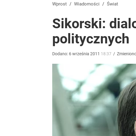
Orlen stracił przez nich 1,5 mld zł? Menedżerom z 
Wprost
/
Wiadomości
/
Świat
Sikorski: dial
5
politycznych
Atak na 15-latka Kamiennej Górze. Trwa obława z
Dodano:
6
września
2011
18:37
/
Zmienion
3
Tego sondażu premier nie może zlekceważyć. Pol
8