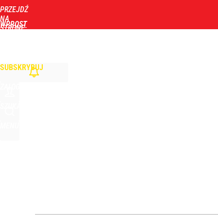
PRZEJDŹ
Udostępnij
0
Skomentuj
NA
WPROST
STRONĘ
GŁÓWNĄ
WIADOMOŚCI
POLITYKA
BIZNES
DOM
ZDROWIE
ROZRYWKA
TYGOD
Wyrzucenie Morawieckiego nie wystarczyło. Szykuje
SUBSKRYBUJ
1
ZALOGUJ
Konstytucjonalista nie ma wątpliwości. Tłumaczy,
SZUKAJ
MENU
5
„Nie chodzi o zemstę”. Mocny apel w sprawie ofiar 
dodaj