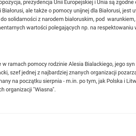
 opozycja, prezydencja Unii Europejskiej i Unia są zgod
iałorusi, ale także o pomocy unijnej dla Białorusi, jest u
wa do solidarności z narodem białoruskim, pod warunkiem
entarnych wartości polegających np. na respektowaniu 
że w ramach pomocy rodzinie Alesia Bialackiego, jego sy
acki, szef jednej z najbardziej znanych organizacji poza
any na początku sierpnia - m.in. po tym, jak Polska i Lit
 organizacji "Wiasna".