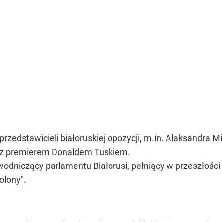
zedstawicieli białoruskiej opozycji, m.in. Alaksandra Mil
az premierem Donaldem Tuskiem.
wodniczący parlamentu Białorusi, pełniący w przeszłości
olony".