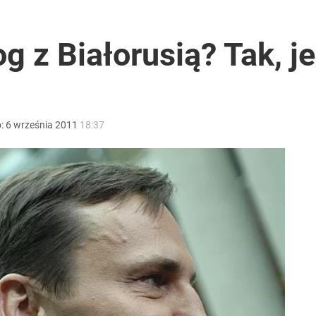
czasów Obajtka grozi po 25 lat więzienia
og z Białorusią? Tak, j
a sprawcą
o:
6
września
2011
18:37
acy o przywróceniu CPN