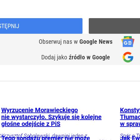
STĘPNIJ
Obserwuj nas
w
Google News
Dodaj jako
źródło w Google
Wyrzucenie Morawieckiego
Konstyt
nie wystarczyło. Szykuje się kolejne
Tłumac
głośne odejście z PiS
w spra
c
Krzysztof Sobolewski, dawniej jeden z
Spór o T
Tego sondażu premier nie może
Jak Ewa