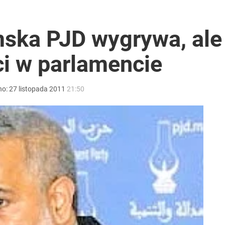
lu Ukraińców pracuje w Polsce
mska PJD wygrywa, ale
i w parlamencie
i mówią o politycznej grze
no:
27
listopada
2011
21:50
 Polaków zapytano o zakupy