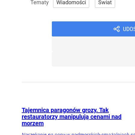
Wiadomości
Świat
UDO
Tajemnica paragonów grozy. Tak
restauratorzy manipulują cenami nad
morzem
Narzekanie na ceny w nadmorskich smażalniach s