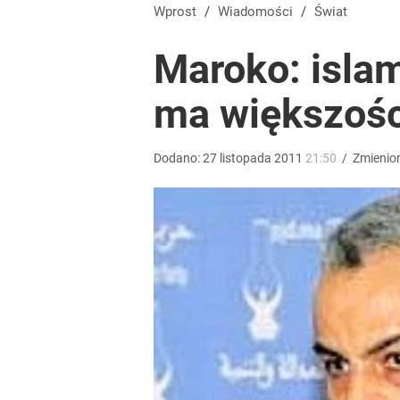
Pomysł PiS skonfrontowany z rzeczywistością. Ty
Wprost
/
Wiadomości
/
Świat
Maroko: isla
2
ma większośc
Taki plan ma dotyczyć Hołowni. Miller i Komorowsk
Dodano:
27
listopada
2011
21:50
/
Zmienio
3
Temu, Shein i AliExpress już nie takie atrakcyjne.
dodaj