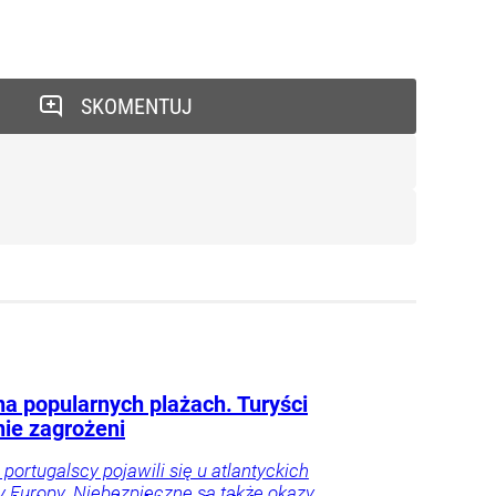
SKOMENTUJ
na popularnych plażach. Turyści
ie zagrożeni
 portugalscy pojawili się u atlantyckich
 Europy. Niebezpieczne są także okazy