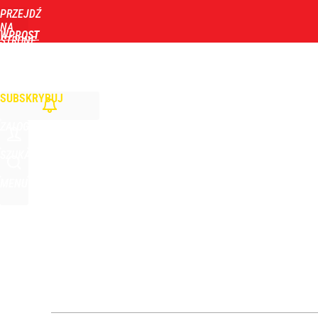
PRZEJDŹ
Udostępnij
0
Skomentuj
NA
WPROST
STRONĘ
GŁÓWNĄ
WIADOMOŚCI
POLITYKA
BIZNES
DOM
ZDROWIE
ROZRYWKA
TYGOD
Tym będzie można się objadać w Pałacu Prezydenc
SUBSKRYBUJ
1
ZALOGUJ
Stanowski przemawiał u Nawrockiego. Giertych: „W
SZUKAJ
MENU
2
Tajemnica paragonów grozy. Tak restauratorzy m
4