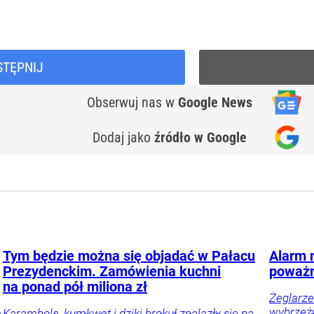
STĘPNIJ
Obserwuj nas
w
Google News
Dodaj jako
źródło w Google
Tym będzie można się objadać w Pałacu
Alarm 
Prezydenckim. Zamówienia kuchni
poważn
na ponad pół miliona zł
Żeglarze
wybrzeży
ą
Karambola, kumkwat i dziki brokuł znalazły się na