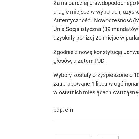
Za najbardziej prawdopodobnego koa
drugie miejsce w wyborach, uzysk
Autentyczność i Nowoczesność (MAP)
Unia Socjalistyczna (39 mandatów),
uzyskały poniżej 20 miejsc w parl
Zgodnie z nową konstytucją uchwal
głosów, a zatem PJD.
Wybory zostały przyspieszone o 10
zaaprobowane 1 lipca w ogólnona
w ostatnich miesiącach wstrząsnęł
pap, em