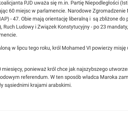
licjanta PJD uważa się m.in. Partię Niepodległości (Isti
ując 60 miejsc w parlamencie. Narodowe Zgromadzenie N
 - 47. Obie mają orientację liberalną i są zbliżone do 
 Ruch Ludowy i Związek Konstytucyjny - po 23 mandaty, a
amencie.
oną w lipcu tego roku, król Mohamed VI powierzy misję ut
 miesięcy, ponieważ król chce jak najszybszego utworze
rodowym referendum. W ten sposób władca Maroka zamie
y sąsiednimi krajami arabskimi.