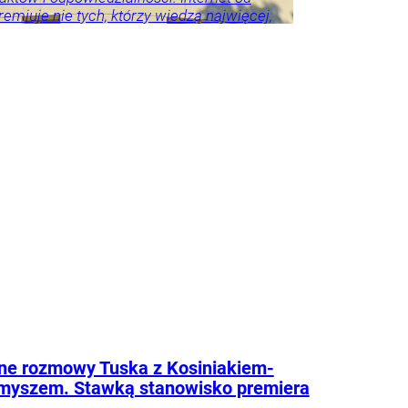
emiuje nie tych, którzy wiedzą najwięcej,
, którzy mówią najgłośniej.
rze
Kraj
Sport
Tylko
ne rozmowy Tuska z Kosiniakiem-
myszem. Stawką stanowisko premiera