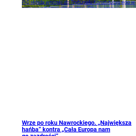
i komentarze
PiS składa wnioski do Trybunału Konstytucyjnego w
sprawie edukacji zdrowotnej. Głos w sprawie
zabrało MEN.
Edukacja
Kraj
Polityka
Opinie
i komentarze
Wrze po roku Nawrockiego. „Największa
hańba” kontra „Cała Europa nam