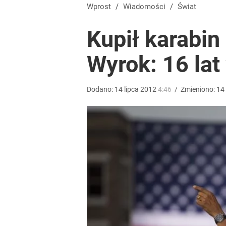
Gen. Pawlikowski: Przywiozłem cenną lekcję z Dani
Wprost
/
Wiadomości
/
Świat
Kupił karabin
2
Wyrok: 16 lat
Polaku oszczędzaj wodę i prąd. Za granicą już są 
Dodano:
14
lipca
2012
4:46
/
Zmieniono:
14
dodaj
Vistula x LOT: Elegancja w podróży. Premiera wspó
dodaj