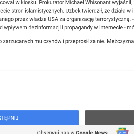
ował w kiosku. Prokurator Michael Whisonant wyjaśnił, ż
ie stron islamistycznych. Uzbek twierdził, że działa w
ego przez władze USA za organizację terrorystyczną. - 
od wpływem dezinformacji i propagandy w internecie - mó
do zarzucanych mu czynów i przeprosił za nie. Mężczyzn
STĘPNIJ
Obserwuj nas
w
Google News