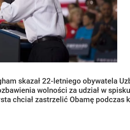
gham skazał 22-letniego obywatela U
pozbawienia wolności za udział w spisk
sta chciał zastrzelić Obamę podczas 