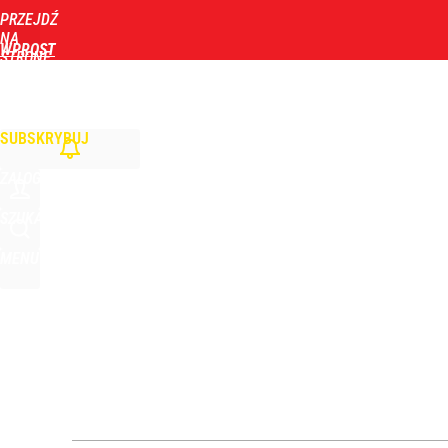
PRZEJDŹ
Udostępnij
0
Skomentuj
NA
WPROST
STRONĘ
GŁÓWNĄ
WIADOMOŚCI
POLITYKA
BIZNES
DOM
ZDROWIE
ROZRYWKA
TYGOD
Nawrocki ma szansę na drugą kadencję? Tak ocenil
SUBSKRYBUJ
dodaj
ZALOGUJ
Prawdziwa wartość różnorodności
SZUKAJ
MENU
dodaj
Farmacja: wzrost pod presją. co czeka branżę do 
dodaj