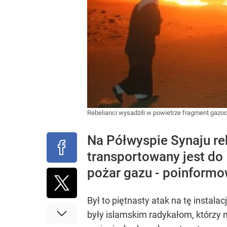
Rebelianci wysadzili w powietrze fragment gaz
Na Półwyspie Synaju re
transportowany jest do 
pożar gazu - poinformo
Był to piętnasty atak na tę insta
były islamskim radykałom, którzy na