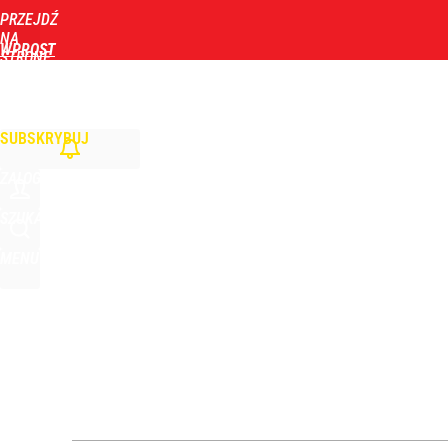
PRZEJDŹ
Udostępnij
0
Skomentuj
NA
WPROST
STRONĘ
GŁÓWNĄ
WIADOMOŚCI
POLITYKA
BIZNES
DOM
ZDROWIE
ROZRYWKA
TYGOD
Zmiana przed wyborami w Krakowie. Kandydatka T
SUBSKRYBUJ
dodaj
ZALOGUJ
Dlaczego Andrzej Duda się nie udziela? Były minis
SZUKAJ
MENU
dodaj
Nawrocki ma szansę na drugą kadencję? Tak ocenil
10