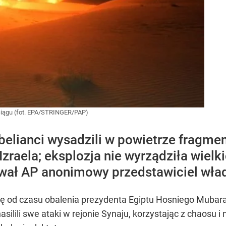
ociągu (fot. EPA/STRINGER/PAP)
belianci wysadzili w powietrze fragme
Izraela; eksplozja nie wyrządziła wiel
wał AP anonimowy przedstawiciel wład
lację od czasu obalenia prezydenta Egiptu Hosniego Mub
silili swe ataki w rejonie Synaju, korzystając z chaosu i