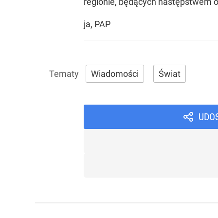
regionie, będących następstwem o
ja, PAP
Wiadomości
Świat
UDO