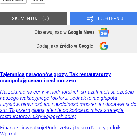
SKOMENTUJ
UDOSTĘPNIJ
3
Obserwuj nas
w
Google News
Dodaj jako
źródło w Google
Tajemnica paragonów grozy. Tak restauratorzy
manipulują cenami nad morzem
Narzekanie na ceny w nadmorskich smażalniach są częścią
naszego wakacyjnego folkloru. Jednak to nie głupota
turystów, naiwność ani niezdolność mnożenia i dodawania do
stu. To przemyślana, ale nie do końca uczciwa strategia
restauratorów ukrywających ceny.
Finanse i inwestycje
Podróże
Kraj
Tylko u Nas
Tygodnik
Wprost