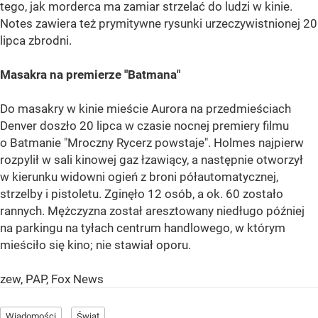
tego, jak morderca ma zamiar strzelać do ludzi w kinie.
Notes zawiera też prymitywne rysunki urzeczywistnionej 20
lipca zbrodni.
Masakra na premierze "Batmana"
Do masakry w kinie mieście Aurora na przedmieściach
Denver doszło 20 lipca w czasie nocnej premiery filmu
o Batmanie "Mroczny Rycerz powstaje". Holmes najpierw
rozpylił w sali kinowej gaz łzawiący, a następnie otworzył
w kierunku widowni ogień z broni półautomatycznej,
strzelby i pistoletu. Zginęło 12 osób, a ok. 60 zostało
rannych. Mężczyzna został aresztowany niedługo później
na parkingu na tyłach centrum handlowego, w którym
mieściło się kino; nie stawiał oporu.
zew, PAP, Fox News
Wiadomości
Świat