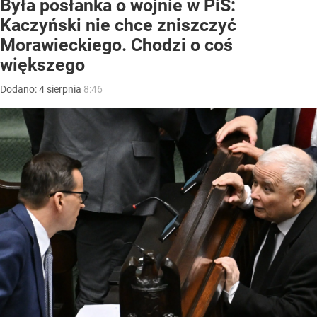
Była posłanka o wojnie w PiS:
Kaczyński nie chce zniszczyć
Morawieckiego. Chodzi o coś
większego
Dodano:
4
sierpnia
8:46