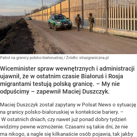
Patrol na granicy polsko-białoruskiej
/ Źródło:
strazgraniczna.pl
Wiceminister spraw wewnętrznych i administracji
ujawnił, że w ostatnim czasie Białoruś i Rosja
migrantami testują polską granicę. – My nie
odpuścimy – zapewnił Maciej Duszczyk.
Maciej Duszczyk został zapytany w Polsat News o sytuację
na granicy polsko-białoruskiej w kontekście bariery. –
W ostatnich dniach, czy nawet już ponad dobry tydzień
widzimy pewne wzmożenie. Czasami są takie dni, że nie
ma nikogo, a nagle się kilkanaście osób pojawia, tak jakby