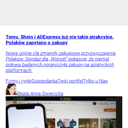
Temu, Shein i AliExpress już nie takie atrakcyjne.
Polaków zapytano o zakupy
Nowe unijne cła zmieniły zakupowe przyzwyczajenia
Polaków. Sondaż dla „Wprost” pokazuje, że niemal
połowa badanych ograniczyła zakupy na azjatyckich
platformach.
Firmy i rynki
Gospodarka
Twój portfel
Tylko u Nas
Beata Anna
Święcicka