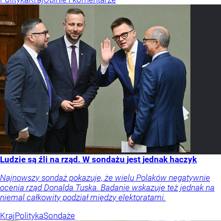
Ludzie są źli na rząd. W sondażu jest jednak haczyk
Najnowszy sondaż pokazuje, że wielu Polaków negatywnie
ocenia rząd Donalda Tuska. Badanie wskazuje też jednak na
niemal całkowity podział między elektoratami.
Kraj
Polityka
Sondaże