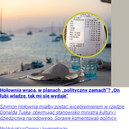
Hołownia wraca, w planach „polityczny zamach”? „On
lubi władzę, tak mi się wydaje”
Szymon Hołownia miałby zostać wicepremierem w rządzie
Donalda Tuska, obejmując stanowisko ministra kultury i
dziedzictwa narodowego. Sprawę komentowali politycy.
Polityka
Kraj
Opinie i komentarze