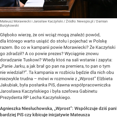
Mateusz Morawiecki i Jarosław Kaczyński
/ Źródło:
Newspix.pl
/
Damian
Burzykowski
Głęboko wierzę, że oni wciąż mogą znaleźć powód,
dla którego warto usiąść do stołu i pojechać w Polskę
razem. Bo co w kampanii powie Morawiecki? Że Kaczyński
go zdradził? A co powie prezes? Wyciągnie znowu
doradzanie Tuskowi? Wtedy ktoś na sali wstanie i zapyta:
„Panie Jarku, a jak brał go pan na premiera, to pan o tym
nie wiedział?”. Ta kampania w rozbiciu będzie dla nich obu
niezwykle trudna – mówi w rozmowie z „Wprost” Elżbieta
Jakubiak, była posłanka PiS, dawna współpracowniczka
Jarosława Kaczyńskiego i była szefowa Gabinetu
Prezydenta RP Lecha Kaczyńskiego.
Agnieszka Niesłuchowska, „Wprost”: Współczuje dziś pani
bardziej PiS czy kibicuje inicjatywie Mateusza