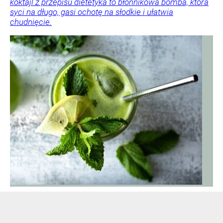
koktajl z przepisu dietetyka to błonnikowa bomba, która
syci na długo, gasi ochotę na słodkie i ułatwia
chudnięcie.