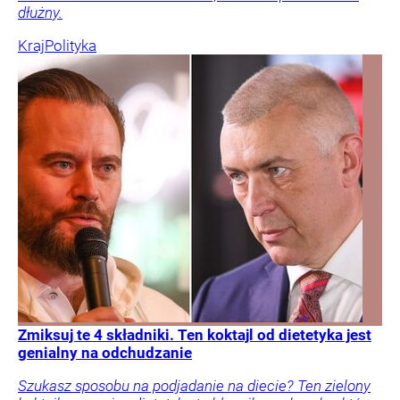
dłużny.
Kraj
Polityka
Zmiksuj te 4 składniki. Ten koktajl od dietetyka jest
genialny na odchudzanie
Szukasz sposobu na podjadanie na diecie? Ten zielony