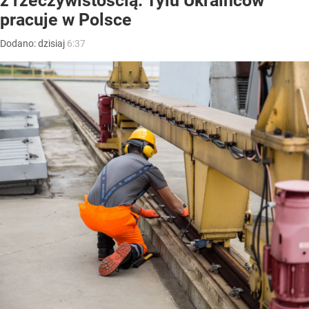
z rzeczywistością. Tylu Ukraińców
pracuje w Polsce
Dodano:
dzisiaj
6:37