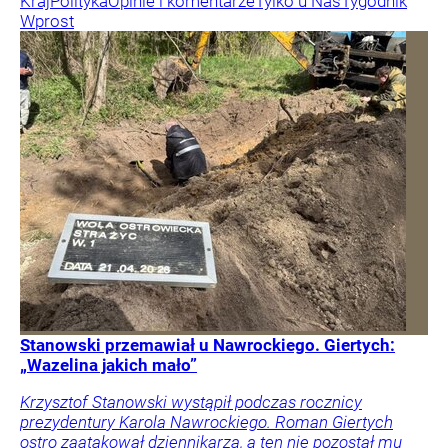
Kraj
Polityka
Opinie i komentarze
Tylko u Nas
Tygodnik
Wprost
Stanowski przemawiał u Nawrockiego. Giertych:
„Wazelina jakich mało”
Krzysztof Stanowski wystąpił podczas rocznicy
prezydentury Karola Nawrockiego. Roman Giertych
ostro zaatakował dziennikarza, a ten nie pozostał mu