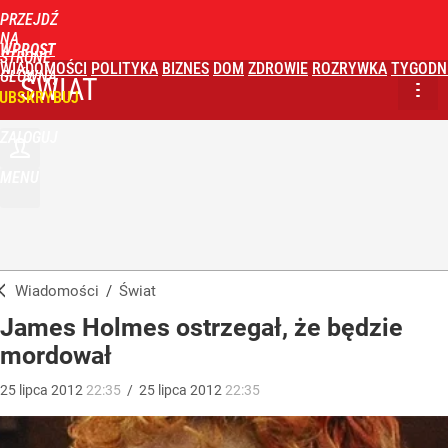
PRZEJDŹ
NA
WPROST
STRONĘ
WIADOMOŚCI
POLITYKA
BIZNES
DOM
ZDROWIE
ROZRYWKA
TYGODN
GŁÓWNĄ
ŚWIAT
UBSKRYBUJ
ZALOGUJ
MENU
Wiadomości
/
Świat
James Holmes ostrzegał, że będzie
mordował
25
lipca
2012
22:35
/
25
lipca
2012
22:35