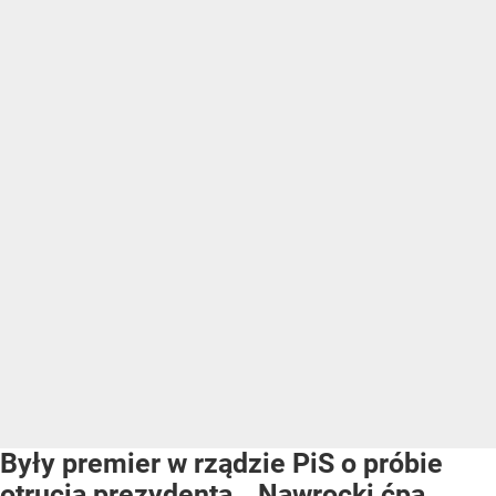
Były premier w rządzie PiS o próbie
otrucia prezydenta. „Nawrocki ćpa,