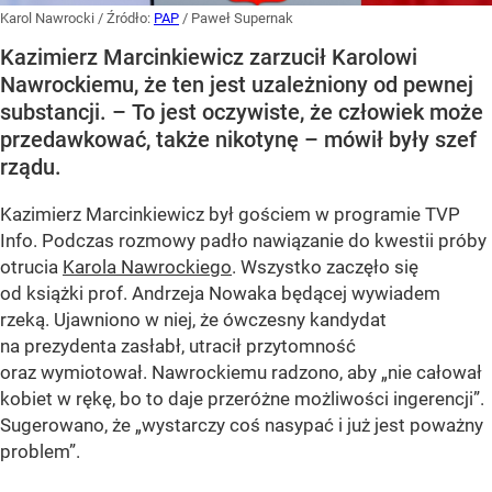
Karol Nawrocki
/ Źródło:
PAP
/
Paweł Supernak
Kazimierz Marcinkiewicz zarzucił Karolowi
Nawrockiemu, że ten jest uzależniony od pewnej
substancji. – To jest oczywiste, że człowiek może
przedawkować, także nikotynę – mówił były szef
rządu.
Kazimierz Marcinkiewicz był gościem w programie TVP
Info. Podczas rozmowy padło nawiązanie do kwestii próby
otrucia
Karola Nawrockiego
. Wszystko zaczęło się
od książki prof. Andrzeja Nowaka będącej wywiadem
rzeką. Ujawniono w niej, że ówczesny kandydat
na prezydenta zasłabł, utracił przytomność
oraz wymiotował. Nawrockiemu radzono, aby „nie całował
kobiet w rękę, bo to daje przeróżne możliwości ingerencji”.
Sugerowano, że „wystarczy coś nasypać i już jest poważny
problem”.