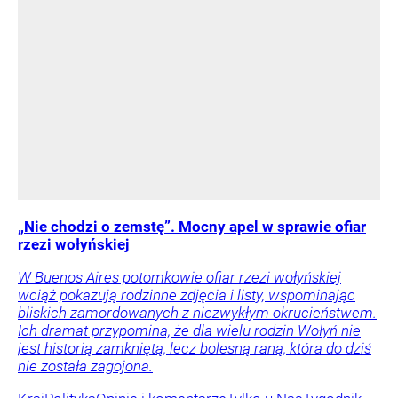
„Nie chodzi o zemstę”. Mocny apel w sprawie ofiar
rzezi wołyńskiej
W Buenos Aires potomkowie ofiar rzezi wołyńskiej
wciąż pokazują rodzinne zdjęcia i listy, wspominając
bliskich zamordowanych z niezwykłym okrucieństwem.
Ich dramat przypomina, że dla wielu rodzin Wołyń nie
jest historią zamkniętą, lecz bolesną raną, która do dziś
nie została zagojona.