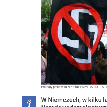
Protesty przeciwko NPD, fot. PAP/EPA/BRITTA
W Niemczech, w kilku l