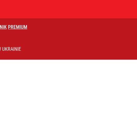
NIK
PREMIUM
„Będą mieli okazję walczyć o swoją ojczyznę”
 UKRAINIE
lnej kolekcji kapsułowej
ntra „Cała Europa nam go zazdrości”