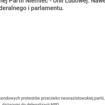
 Partii Niemiec - Unii Ludowej. Nawe
deralnego i parlamentu.
kendowych protestów przeciwko neonazistowskiej partii, 
, dążącymi do delegalizacji NPD.