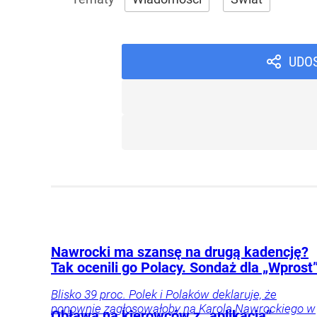
UDO
Nawrocki ma szansę na drugą kadencję?
Tak ocenili go Polacy. Sondaż dla „Wprost
Blisko 39 proc. Polek i Polaków deklaruje, że
ponownie zagłosowałoby na Karola Nawrockiego w
Obława na kierowców z „aplikacją”.