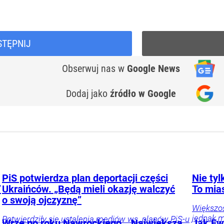
STĘPNIJ
Obserwuj nas
w
Google News
Dodaj jako
źródło w Google
PiS potwierdza plan deportacji części
Nie ty
”
Ukraińców. „Będą mieli okazję walczyć
To mia
o swoją ojczyznę”
Większo
jednak m
Potwierdziły się ustalenia mediów ws. planów PiS-u
Wrze po roku Nawrockiego. „Największa
Jak Ewa