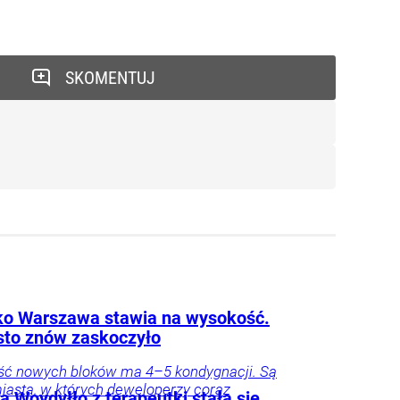
SKOMENTUJ
lko Warszawa stawia na wysokość.
sto znów zaskoczyło
ść nowych bloków ma 4–5 kondygnacji. Są
iasta, w których deweloperzy coraz
 Woydyłło z terapeutki stała się