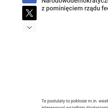
Narodowodemokratycznej
z pominięciem rządu fe
Te postulaty to pokłosie m.in. wee
interesować wszelkimi działaniami