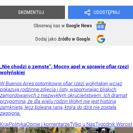
SKOMENTUJ
UDOSTĘPNIJ
Obserwuj nas
w
Google News
Dodaj jako
źródło w Google
„Nie chodzi o zemstę”. Mocny apel w sprawie ofiar rzezi
wołyńskiej
W Buenos Aires potomkowie ofiar rzezi wołyńskiej wciąż
pokazują rodzinne zdjęcia i listy, wspominając bliskich
zamordowanych z niezwykłym okrucieństwem. Ich dramat
przypomina, że dla wielu rodzin Wołyń nie jest historią
zamkniętą, lecz bolesną raną, która do dziś nie została
zagojona.
Kraj
Polityka
Opinie i komentarze
Tylko u Nas
Tygodnik Wprost