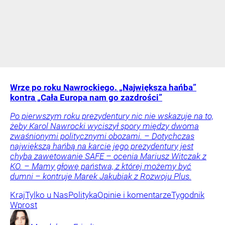
Wrze po roku Nawrockiego. „Największa hańba”
kontra „Cała Europa nam go zazdrości”
Po pierwszym roku prezydentury nic nie wskazuje na to,
żeby Karol Nawrocki wyciszył spory między dwoma
zwaśnionymi politycznymi obozami. – Dotychczas
największą hańbą na karcie jego prezydentury jest
chyba zawetowanie SAFE – ocenia Mariusz Witczak z
KO. – Mamy głowę państwa, z której możemy być
dumni – kontruje Marek Jakubiak z Rozwoju Plus.
Kraj
Tylko u Nas
Polityka
Opinie i komentarze
Tygodnik
Wprost