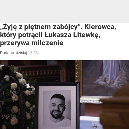
„Żyję z piętnem zabójcy”. Kierowca,
który potrącił Łukasza Litewkę,
przerywa milczenie
Dodano:
dzisiaj
18:53