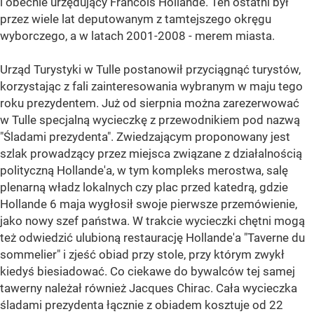
i obecnie urzędujący Francois Hollande. Ten ostatni był
przez wiele lat deputowanym z tamtejszego okręgu
wyborczego, a w latach 2001-2008 - merem miasta.
Urząd Turystyki w Tulle postanowił przyciągnąć turystów,
korzystając z fali zainteresowania wybranym w maju tego
roku prezydentem. Już od sierpnia można zarezerwować
w Tulle specjalną wycieczkę z przewodnikiem pod nazwą
"Śladami prezydenta". Zwiedzającym proponowany jest
szlak prowadzący przez miejsca związane z działalnością
polityczną Hollande'a, w tym kompleks merostwa, salę
plenarną władz lokalnych czy plac przed katedrą, gdzie
Hollande 6 maja wygłosił swoje pierwsze przemówienie,
jako nowy szef państwa. W trakcie wycieczki chętni mogą
też odwiedzić ulubioną restaurację Hollande'a "Taverne du
sommelier" i zjeść obiad przy stole, przy którym zwykł
kiedyś biesiadować. Co ciekawe do bywalców tej samej
tawerny należał również Jacques Chirac. Cała wycieczka
śladami prezydenta łącznie z obiadem kosztuje od 22