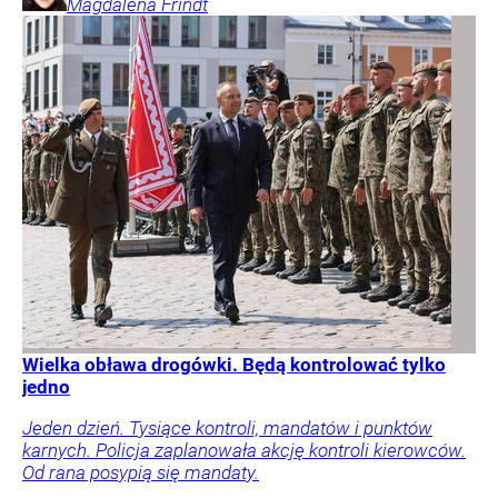
Magdalena
Frindt
Wielka obława drogówki. Będą kontrolować tylko
jedno
Jeden dzień. Tysiące kontroli, mandatów i punktów
karnych. Policja zaplanowała akcję kontroli kierowców.
Od rana posypią się mandaty.