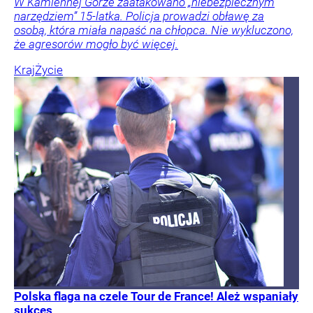
W Kamiennej Górze zaatakowano „niebezpiecznym
narzędziem” 15-latka. Policja prowadzi obławę za
osobą, która miała napaść na chłopca. Nie wykluczono,
że agresorów mogło być więcej.
Kraj
Życie
Polska flaga na czele Tour de France! Ależ wspaniały
sukces