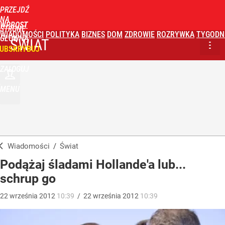
PRZEJDŹ
NA
WPROST
STRONĘ
WIADOMOŚCI
POLITYKA
BIZNES
DOM
ZDROWIE
ROZRYWKA
TYGODN
GŁÓWNĄ
ŚWIAT
UBSKRYBUJ
ZALOGUJ
MENU
Wiadomości
/
Świat
Podążaj śladami Hollande'a lub...
schrup go
22
września
2012
10:39
/
22
września
2012
10:39