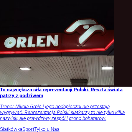
To największa siła reprezentacji Polski. Reszta świata
patrzy z podziwem
Trener Nikola Grbić i jego podopieczni nie przestają
wygrywać. Reprezentacja Polski siatkarzy to nie tylko kilka
nazwisk, ale prawdziwy zespół i grono bohaterów.
Siatkówka
Sport
Tylko u Nas