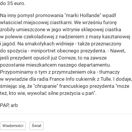
do 35 euro.
Na inny pomysł promowania "marki Hollande" wpadł
właściciel miejscowej ciastkarni. We wrześniu furorę
zrobiły umieszczone w jego witrynie sklepowej ciastka
w polewie czekoladowej z nadzieniem z masy kasztanowej
i jagód. Na smakołykach widnieje - także przeznaczony
do spożycia - miniportret obecnego prezydenta. - Nawet,
jeśli prezydent opuścił już Correze, to na zawsze
pozostanie mieszkańcem naszego departamentu.
Przypominamy o tym z przymrużeniem oka - tłumaczy
w wywiadzie dla radia France Info cukiernik z Tulle. I dodaje,
śmiejąc się, że "chrupanie" francuskiego prezydenta "może
też, kto wie, wywołać silne przeżycia u pań".
PAP, arb
Wiadomości
Świat