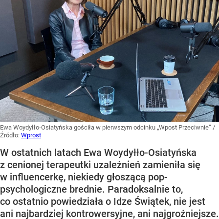
Ewa Woydyłło-Osiatyńska gościła w pierwszym odcinku „Wpost Przeciwnie”
/
Źródło:
Wprost
W ostatnich latach Ewa Woydyłło-Osiatyńska
z cenionej terapeutki uzależnień zamieniła się
w influencerkę, niekiedy głoszącą pop-
psychologiczne brednie. Paradoksalnie to,
co ostatnio powiedziała o Idze Świątek, nie jest
ani najbardziej kontrowersyjne, ani najgroźniejsze.