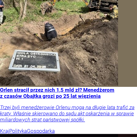
Orlen stracił przez nich 1,5 mld zł? Menedżerom
z czasów Obajtka grozi po 25 lat więzienia
Trzej byli menedżerowie Orlenu mogą na długie lata trafić za
kraty. Właśnie skierowano do sądu akt oskarżenia w sprawie
miliardowych strat państwowej spółki.
Kraj
Polityka
Gospodarka