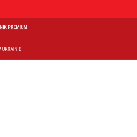
NIK
PREMIUM
2030 roku?
 UKRAINIE
ntra „Cała Europa nam go zazdrości”
Nowy sondaż