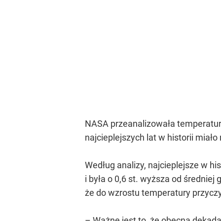
NASA przeanalizowała temperatury 
najcieplejszych lat w historii miał
Według analizy, najcieplejsze w hi
i była o 0,6 st. wyższa od średnie
że do wzrostu temperatury przyczy
– Ważne jest to, że obecna dekada 