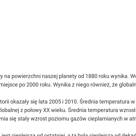
na powierzchni naszej planety od 1880 roku wynika. Wed
o miejsce po 2000 roku. Wynika z niego również, że global
storii okazały się lata 2005 i 2010. Średnia temperatura 
j globalnej z połowy XX wieku. Średnia temperatura wzros
nia się stały wzrost poziomu gazów cieplarnianych w a
jest cieplejsza od ostatniej, a ta była cieplejsza od dek