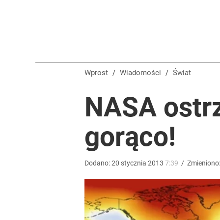
Dwa rekordy na tym samym jeziorze w ciągu 1,5 m
dodaj
Nawrocki ma szansę na drugą kadencję? Tak ocenil
Wprost
/
Wiadomości
/
Świat
10
NASA ostrz
Potężne utrudnienia na obwodnicy Warszawy. Czt
gorąco!
dodaj
Dodano:
20
stycznia
2013
7:39
/
Zmieniono