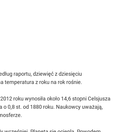
ług raportu, dziewięć z dziesięciu
na temperatura z roku na rok rośnie.
w 2012 roku wynosiła około 14,6 stopni Celsjusza
ła o 0,8 st. od 1880 roku. Naukowcy uważają,
tmosferze.
ady wcześniej. Planeta się ociepla. Powodem