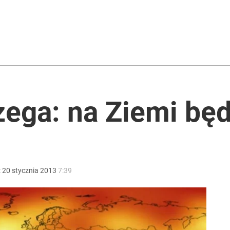
iesiąca. „Ryba niemal wciągnęła mu wędkę”
i go Polacy. Sondaż dla „Wprost”
ega: na Ziemi będ
ery pasy zablokowane
:
20
stycznia
2013
7:39