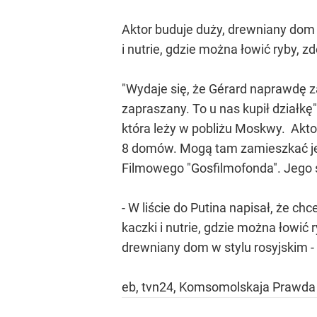
Aktor buduje duży, drewniany dom w
i nutrie, gdzie można łowić ryby, zd
"Wydaje się, że Gérard naprawdę z
zapraszany. To u nas kupił działkę"
która leży w pobliżu Moskwy. Akto
8 domów. Mogą tam zamieszkać jed
Filmowego "Gosfilmofonda". Jego s
- W liście do Putina napisał, że c
kaczki i nutrie, gdzie można łowić 
drewniany dom w stylu rosyjskim 
eb, tvn24, Komsomolskaja Prawda