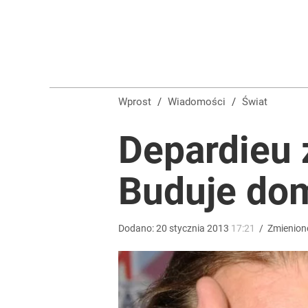
Masowe zatrucia nad polskim morzem. Wprowadz
dodaj
Tego sondażu premier nie może zlekceważyć. Pol
Wprost
/
Wiadomości
/
Świat
8
Depardieu
Atak na 15-latka Kamiennej Górze. Trwa obława z
Buduje do
dodaj
Dodano:
20
stycznia
2013
17:21
/
Zmienion