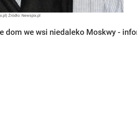
x.pl)
Źródło:
Newspix.pl
je dom we wsi niedaleko Moskwy - inf