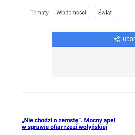
Wiadomości
Świat
UDO
„Nie chodzi o zemstę”. Mocny apel
w sprawie ofiar rzezi wołyńskiej