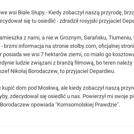
e wsi Białe Słupy.- Kiedy zobaczył naszą przyrodę, brzo
ecydował się tu osiedlić - zdradził rosyjski przyjaciel Dep
amieszka z nami, a nie w Groznym, Sarańsku, Tiumeniu, 
 - brzmi informacja na stronie stolby.com, oficjalnej stron
r posiada we wsi 7 hektarów ziemi, co miało go kosztowa
ynie ludzie związani z branżą filmową, bo teren nale
zef Nikołaj Borodaczew, to przyjaciel Depardieu.
hce kupić dom pod Moskwą, ale kiedy zobaczył naszą przyr
ryby, zdecydował się osiedlić u nas. Powierzył mi swoje p
- Borodaczew opowiada "Komsomolskiej Prawdzie".