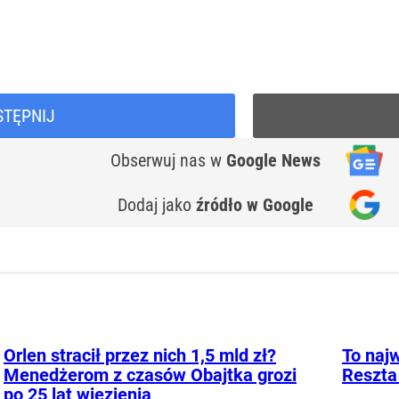
STĘPNIJ
Obserwuj nas
w
Google News
Dodaj jako
źródło w Google
Orlen stracił przez nich 1,5 mld zł?
To najw
Menedżerom z czasów Obajtka grozi
Reszta
po 25 lat więzienia