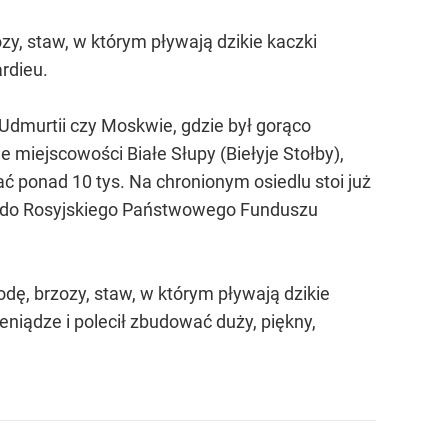
zy, staw, w którym pływają dzikie kaczki
ardieu.
Udmurtii czy Moskwie, gdzie był gorąco
ie miejscowości Białe Słupy (Biełyje Stołby),
ć ponad 10 tys. Na chronionym osiedlu stoi już
ży do Rosyjskiego Państwowego Funduszu
odę, brzozy, staw, w którym pływają dzikie
ieniądze i polecił zbudować duży, piękny,