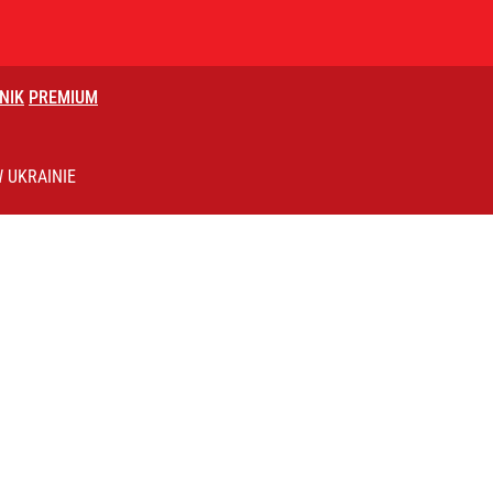
NIK
PREMIUM
czasów Obajtka grozi po 25 lat więzienia
 UKRAINIE
ntzenem. „Jestem otwarty”
rzezi wołyńskiej