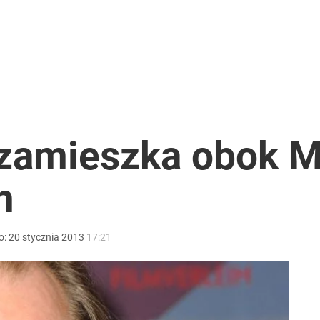
ono kwarantannę
acy o przywróceniu CPN
 zamieszka obok 
a sprawcą
m
o:
20
stycznia
2013
17:21