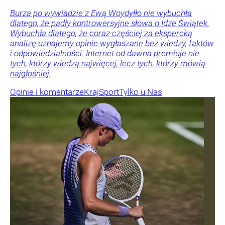
Burza po wywiadzie z Ewą Woydyłło nie wybuchła
dlatego, że padły kontrowersyjne słowa o Idze Świątek.
Wybuchła dlatego, że coraz częściej za ekspercką
analizę uznajemy opinie wygłaszane bez wiedzy, faktów
i odpowiedzialności. Internet od dawna premiuje nie
tych, którzy wiedzą najwięcej, lecz tych, którzy mówią
najgłośniej.
Opinie i komentarze
Kraj
Sport
Tylko u Nas