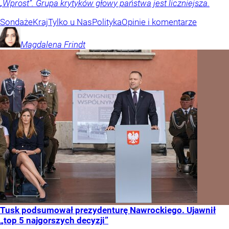
„Wprost”. Grupa krytyków głowy państwa jest liczniejsza.
Sondaże
Kraj
Tylko u Nas
Polityka
Opinie i komentarze
Magdalena
Frindt
Tusk podsumował prezydenturę Nawrockiego. Ujawnił
„top 5 najgorszych decyzji”