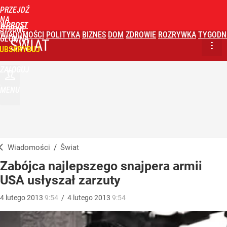
PRZEJDŹ
NA
WPROST
STRONĘ
WIADOMOŚCI
POLITYKA
BIZNES
DOM
ZDROWIE
ROZRYWKA
TYGODN
GŁÓWNĄ
ŚWIAT
UBSKRYBUJ
ZALOGUJ
MENU
Wiadomości
/
Świat
Zabójca najlepszego snajpera armii
USA usłyszał zarzuty
4
lutego
2013
9:54
/
4
lutego
2013
9:54