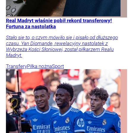
Real Madryt właśnie pobił rekord transferowy!
Fortuna za nastolatka
Stało się to, o czym mówiło się i pisało od dłuższego
czasu. Yan Diomande, rewelacyjny nastolatek z
Wybrzeża Kości Słoniowej, został piłkarzem Realu
Madryt.
Transfery
Piłka nożna
Sport