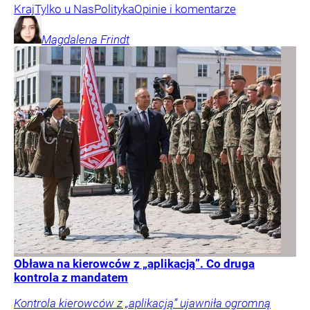
Kraj
Tylko u Nas
Polityka
Opinie i komentarze
Magdalena
Frindt
Obława na kierowców z „aplikacją”. Co druga
kontrola z mandatem
Kontrola kierowców z „aplikacją” ujawniła ogromną