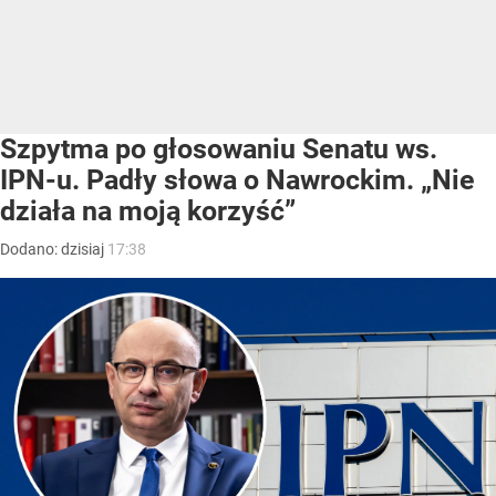
Szpytma po głosowaniu Senatu ws.
IPN-u. Padły słowa o Nawrockim. „Nie
działa na moją korzyść”
Dodano:
dzisiaj
17:38