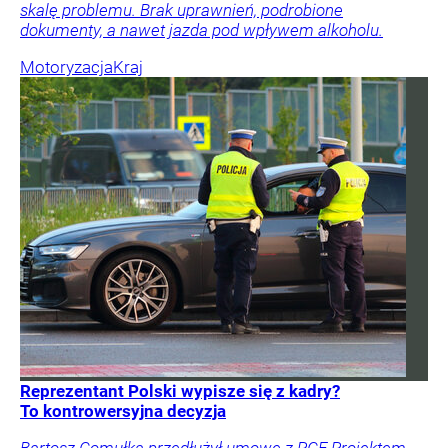
skalę problemu. Brak uprawnień, podrobione
dokumenty, a nawet jazda pod wpływem alkoholu.
Motoryzacja
Kraj
Reprezentant Polski wypisze się z kadry?
To kontrowersyjna decyzja
Bartosz Gomułka przedłużył umowę z PGE Projektem