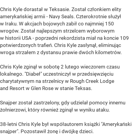
Chris Kyle dorastał w Teksasie. Został członkiem elity
amerykańskiej armii - Navy Seals. Czterokrotnie służył
w Iraku. W akcjach bojowych zabił co najmniej 150
wrogów. Został najlepszym strzelcem wyborowym
w historii USA - poprzedni rekordzista miał na koncie 109
potwierdzonych trafień. Chris Kyle zasłynął, eliminując
wroga strzałem z dystansu prawie dwóch kilometrów.
Chris Kyle zginął w sobotę 2 lutego wieczorem czasu
lokalnego. "Diabeł" uczestniczył w przedsięwzięciu
charytatywnym na strzelnicy w Rough Creek Lodge
and Resort w Glen Rose w stanie Teksas.
Snajper został zastrzelony, gdy udzielał pomocy innemu
żołnierzowi, który również zginął w wyniku ataku.
38-letni Chris Kyle był współautorem książki "Amerykański
snajper". Pozostawił żonę i dwójkę dzieci.