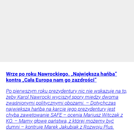
Wrze po roku Nawrockiego. „Największa hańba”
kontra „Cała Europa nam go zazdrości”
Po pierwszym roku prezydentury nic nie wskazuje na to,
żeby Karol Nawrocki wyciszył spory między dwoma
zwaśnionymi politycznymi obozami. – Dotychczas
największą hańbą na karcie jego prezydentury jest
chyba zawetowanie SAFE – ocenia Mariusz Witczak z
KO. – Mamy głowę państwa, z której możemy być
dumni – kontruje Marek Jakubiak z Rozwoju Plus.