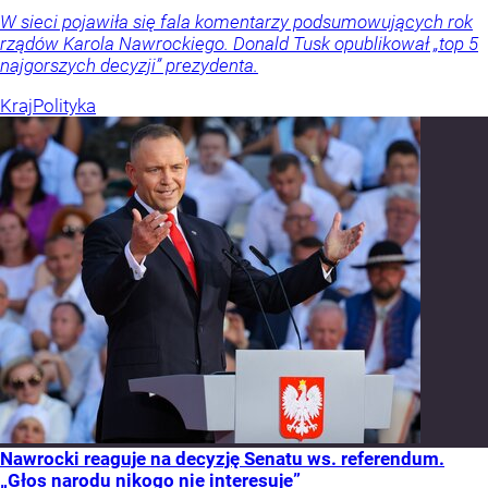
W sieci pojawiła się fala komentarzy podsumowujących rok
rządów Karola Nawrockiego. Donald Tusk opublikował „top 5
najgorszych decyzji” prezydenta.
Kraj
Polityka
Nawrocki reaguje na decyzję Senatu ws. referendum.
„Głos narodu nikogo nie interesuje”