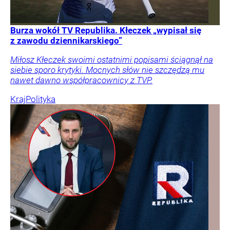
Burza wokół TV Republika. Kłeczek „wypisał się
z zawodu dziennikarskiego”
Miłosz Kłeczek swoimi ostatnimi popisami ściągnął na
siebie sporo krytyki. Mocnych słów nie szczędzą mu
nawet dawno współpracownicy z TVP.
Kraj
Polityka