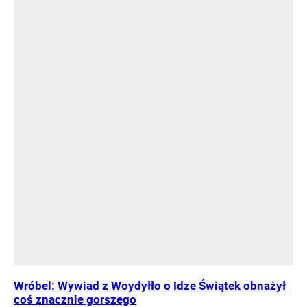
Wróbel: Wywiad z Woydyłło o Idze Świątek obnażył
coś znacznie gorszego