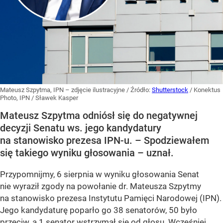
Mateusz Szpytma, IPN – zdjęcie ilustracyjne
/ Źródło:
Shutterstock
/
Konektus
Photo, IPN / Sławek Kasper
Mateusz Szpytma odniósł się do negatywnej
decyzji Senatu ws. jego kandydatury
na stanowisko prezesa IPN-u. – Spodziewałem
się takiego wyniku głosowania – uznał.
Przypomnijmy, 6 sierpnia w wyniku głosowania Senat
nie wyraził zgody na powołanie dr. Mateusza Szpytmy
na stanowisko prezesa Instytutu Pamięci Narodowej (IPN).
Jego kandydaturę poparło go 38 senatorów, 50 było
przeciw, a 1 senator wstrzymał się od głosu. Wcześniej