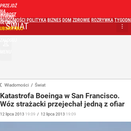
PRZEJDŹ
NA
WPROST
STRONĘ
WIADOMOŚCI
POLITYKA
BIZNES
DOM
ZDROWIE
ROZRYWKA
TYGODN
GŁÓWNĄ
ŚWIAT
UBSKRYBUJ
ZALOGUJ
MENU
Wiadomości
/
Świat
Katastrofa Boeinga w San Francisco.
Wóz strażacki przejechał jedną z ofiar
12
lipca
2013
19:09
/
12
lipca
2013
19:09