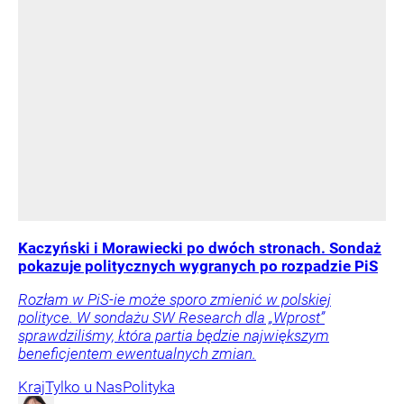
Kaczyński i Morawiecki po dwóch stronach. Sondaż
pokazuje politycznych wygranych po rozpadzie PiS
Rozłam w PiS-ie może sporo zmienić w polskiej
polityce. W sondażu SW Research dla „Wprost”
sprawdziliśmy, która partia będzie największym
beneficjentem ewentualnych zmian.
Kraj
Tylko u Nas
Polityka