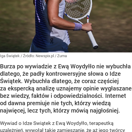
Iga Świątek
/ Źródło:
Newspix.pl
/
Zuma
Burza po wywiadzie z Ewą Woydyłło nie wybuchła
dlatego, że padły kontrowersyjne słowa o Idze
Świątek. Wybuchła dlatego, że coraz częściej
za ekspercką analizę uznajemy opinie wygłaszane
bez wiedzy, faktów i odpowiedzialności. Internet
od dawna premiuje nie tych, którzy wiedzą
najwięcej, lecz tych, którzy mówią najgłośniej.
Wywiad o Idze Swiątek z Ewą Woydyłło, terapeutką
uzależnień, wywołał takie zamieszanie, że aż jego twórcy