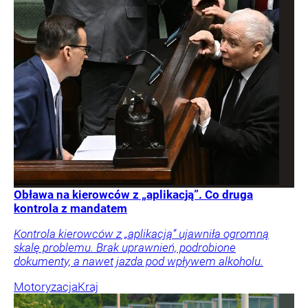
Obława na kierowców z „aplikacją”. Co druga
kontrola z mandatem
Kontrola kierowców z „aplikacją” ujawniła ogromną
skalę problemu. Brak uprawnień, podrobione
dokumenty, a nawet jazda pod wpływem alkoholu.
Motoryzacja
Kraj