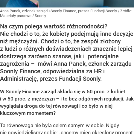
Anna Panek, członek zarządu Soonly Finance, prezes Fundacji Soonly
/ Źródło:
Materiały prasowe
/
Soonly
Na czym polega wartość różnorodności?
Nie chodzi o to, że kobiety podejmują inne decyzje
niż mężczyźni. Chodzi o to, że zespół złożony
z ludzi o różnych doświadczeniach znacznie lepiej
dostrzega zarówno szanse, jak i potencjalne
zagrożenia – mówi Anna Panek, członek zarządu
Soonly Finance, odpowiedzialna za HR i
Administrację, prezes Fundacji Soonly.
W Soonly Finance zarząd składa się w 50 proc. z kobiet
i w 50 proc. z mężczyzn – i to bez odgórnych regulacji. Jak
wyglądała droga do tej równowagi i co było w niej
kluczowym momentem?
Ta równowaga nie była celem samym w sobie. Nigdy
nie powiedzieliśmy sobie: „chcemy mieć określony procent