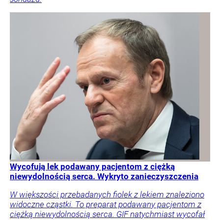
Wycofują lek podawany pacjentom z ciężką
niewydolnością serca. Wykryto zanieczyszczenia
W większości przebadanych fiolek z lekiem znaleziono
widoczne cząstki. To preparat podawany pacjentom z
ciężką niewydolnością serca. GIF natychmiast wycofał