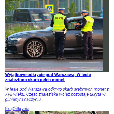
Wyjątkowe odkrycie pod Warszawą. W lesie
znaleziono skarb pełen monet
W lesie pod Warszawą odkryto skarb srebrnych monet z
XVII wieku. Część znaleziska wciąż pozostaje ukryta w
glinianym naczyniu.
Kraj
Odkrycia