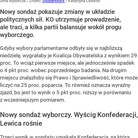
Urna wyborcza
/ Źródło:
Shutterstock
/
Katarzyna Ledwon
Nowy sondaż pokazuje zmiany w układzie
politycznych sił. KO utrzymuje prowadzenie,
ale traci, a kilka partii balansuje wokół progu
wyborczego.
Gdyby wybory parlamentarne odbyły się w najbliższą
niedzielę, wygrałaby je
Koalicja Obywatelska
z wynikiem
29
proc.
To wciąż pierwsze miejsce, ale jednocześnie spadek
o
4 pkt proc.
wobec poprzedniego badania. Na drugim
miejscu znalazłoby się
Prawo i Sprawiedliwość
, które może
liczyć na
25 proc.
poparcia. To również oznacza wyraźny
zjazd, bo jest to wynik o
5 pkt proc.
niższy w porównaniu
z wcześniejszym pomiarem.
Nowy sondaż wyborczy. Wyścig Konfederacji,
Lewica rośnie
Trzeci wynik w sondażu uzyskała
Konfederacja
, na którą