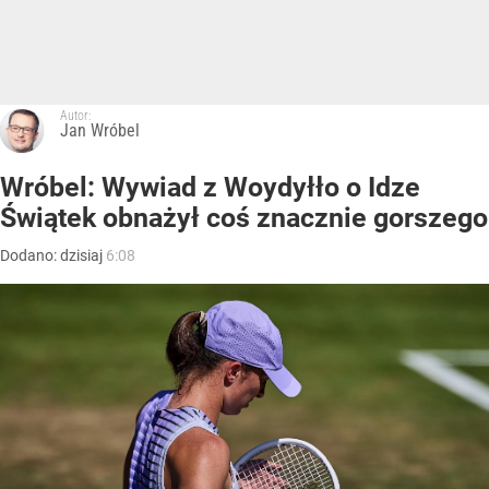
Autor:
Jan Wróbel
Wróbel: Wywiad z Woydyłło o Idze
Świątek obnażył coś znacznie gorszego
Dodano:
dzisiaj
6:08