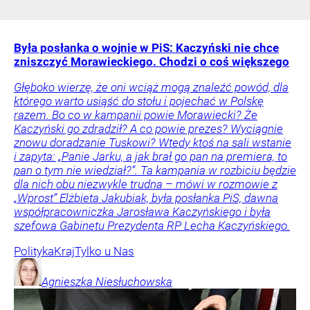
Była posłanka o wojnie w PiS: Kaczyński nie chce
zniszczyć Morawieckiego. Chodzi o coś większego
Głęboko wierzę, że oni wciąż mogą znaleźć powód, dla
którego warto usiąść do stołu i pojechać w Polskę
razem. Bo co w kampanii powie Morawiecki? Że
Kaczyński go zdradził? A co powie prezes? Wyciągnie
znowu doradzanie Tuskowi? Wtedy ktoś na sali wstanie
i zapyta: „Panie Jarku, a jak brał go pan na premiera, to
pan o tym nie wiedział?”. Ta kampania w rozbiciu będzie
dla nich obu niezwykle trudna – mówi w rozmowie z
„Wprost” Elżbieta Jakubiak, była posłanka PiS, dawna
współpracowniczka Jarosława Kaczyńskiego i była
szefowa Gabinetu Prezydenta RP Lecha Kaczyńskiego.
Polityka
Kraj
Tylko u Nas
Agnieszka
Niesłuchowska