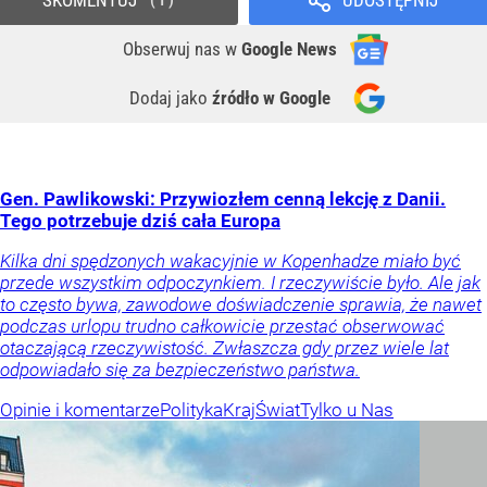
Obserwuj nas
w
Google News
Dodaj jako
źródło w Google
Gen. Pawlikowski: Przywiozłem cenną lekcję z Danii.
Tego potrzebuje dziś cała Europa
Kilka dni spędzonych wakacyjnie w Kopenhadze miało być
przede wszystkim odpoczynkiem. I rzeczywiście było. Ale jak
to często bywa, zawodowe doświadczenie sprawia, że nawet
podczas urlopu trudno całkowicie przestać obserwować
otaczającą rzeczywistość. Zwłaszcza gdy przez wiele lat
odpowiadało się za bezpieczeństwo państwa.
Opinie i komentarze
Polityka
Kraj
Świat
Tylko u Nas