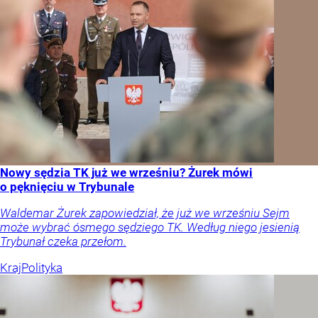
Nowy sędzia TK już we wrześniu? Żurek mówi
o pęknięciu w Trybunale
Waldemar Żurek zapowiedział, że już we wrześniu Sejm
może wybrać ósmego sędziego TK. Według niego jesienią
Trybunał czeka przełom.
Kraj
Polityka