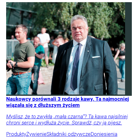
Naukowcy porównali 3 rodzaje kawy. Ta najmocniej
wiązała się z dłuższym życiem
Myślisz, że to zwykła „mała czarna”? Ta kawa najsilniej
chroni serce i wydłuża życie. Sprawdź, czy ją pijesz.
Produkty
Żywienie
Składniki odżywcze
Doniesienia