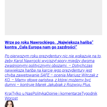
Wrze po roku Nawrockiego. „Największa hańba”
kontra „Cała Europa nam go zazdrości”
Po pierwszym roku prezydentury nic nie wskazuje na to,
żeby Karol Nawrocki wyciszył spory między dwoma
zwaśnionymi politycznymi obozami. – Dotychczas
największą hańbą na karcie jego prezydentury jest
chyba zawetowanie SAFE – ocenia Mariusz Witczak z
KO. – Mamy głowę państwa, z której możemy być
dumni – kontruje Marek Jakubiak z Rozwoju Plus.
Kraj
Tylko u Nas
Polityka
Opinie i komentarze
Tygodnik
Wprost