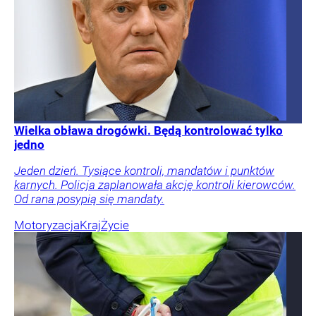
Wielka obława drogówki. Będą kontrolować tylko
jedno
Jeden dzień. Tysiące kontroli, mandatów i punktów
karnych. Policja zaplanowała akcję kontroli kierowców.
Od rana posypią się mandaty.
Motoryzacja
Kraj
Życie