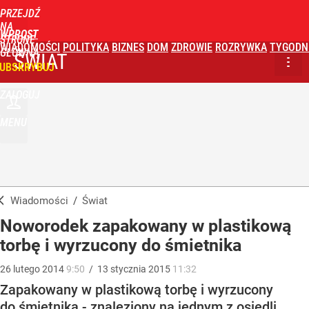
PRZEJDŹ
NA
WPROST
STRONĘ
WIADOMOŚCI
POLITYKA
BIZNES
DOM
ZDROWIE
ROZRYWKA
TYGODN
GŁÓWNĄ
ŚWIAT
UBSKRYBUJ
ZALOGUJ
MENU
Wiadomości
/
Świat
Noworodek zapakowany w plastikową
torbę i wyrzucony do śmietnika
26
lutego
2014
9:50
/
13
stycznia
2015
11:32
Zapakowany w plastikową torbę i wyrzucony
do śmietnika - znaleziony na jednym z osiedli