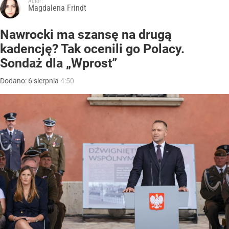
Autor:
Magdalena Frindt
Nawrocki ma szansę na drugą
kadencję? Tak ocenili go Polacy.
Sondaż dla „Wprost”
Dodano:
6
sierpnia
4:50