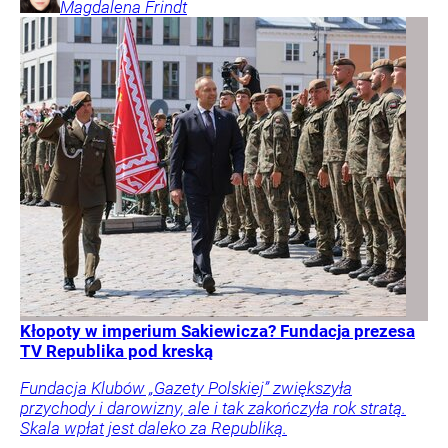
Magdalena
Frindt
Kłopoty w imperium Sakiewicza? Fundacja prezesa
TV Republika pod kreską
Fundacja Klubów „Gazety Polskiej” zwiększyła
przychody i darowizny, ale i tak zakończyła rok stratą.
Skala wpłat jest daleko za Republiką.