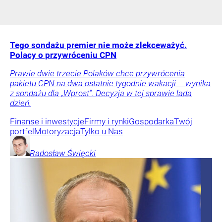
Tego sondażu premier nie może zlekceważyć.
Polacy o przywróceniu CPN
Prawie dwie trzecie Polaków chce przywrócenia
pakietu CPN na dwa ostatnie tygodnie wakacji – wynika
z sondażu dla „Wprost”. Decyzja w tej sprawie lada
dzień.
Finanse i inwestycje
Firmy i rynki
Gospodarka
Twój
portfel
Motoryzacja
Tylko u Nas
Radosław
Święcki