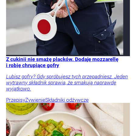
Z cukinii nie smażę placków. Dodaję mozzarellę
i robię chrupiące gofry
Lubisz gofry? Gdy spróbujesz tych przepadniesz. Jeden
wytrawny składnik sprawia, że smakują naprawdę
wyjątkowo.
Przepisy
Żywienie
Składniki odżywcze