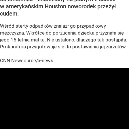
w amerykańskim Houston noworodek przeżył
cudem.
Wśród sterty odpadków znalazł go przypadkowy
mężczyzna. Wkrótce do porzucenia dziecka przyznała się
jego 16-letnia matka. Nie ustalono, dlaczego tak postąpiła.
Prokuratura przygotowuje się do postawienia jej zarzutów.
CNN Newsource/x-news