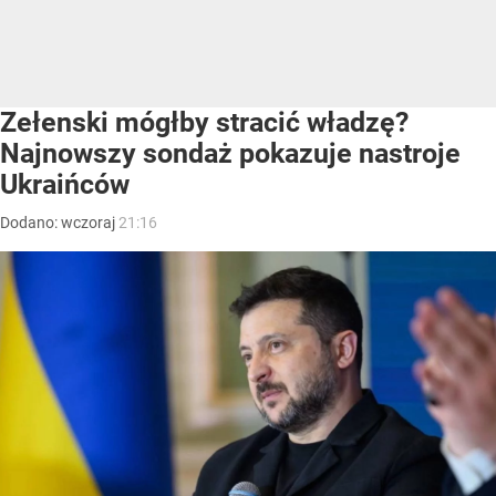
Zełenski mógłby stracić władzę?
Najnowszy sondaż pokazuje nastroje
Ukraińców
Dodano:
wczoraj
21:16