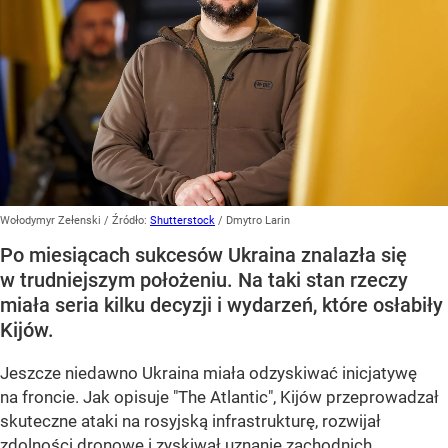
Wołodymyr Zełenski
/ Źródło:
Shutterstock
/
Dmytro Larin
Po miesiącach sukcesów Ukraina znalazła się
w trudniejszym położeniu. Na taki stan rzeczy
miała seria kilku decyzji i wydarzeń, które osłabiły
Kijów.
Jeszcze niedawno Ukraina miała odzyskiwać inicjatywę
na froncie. Jak opisuje "The Atlantic", Kijów przeprowadzał
skuteczne ataki na rosyjską infrastrukturę, rozwijał
zdolności dronowe i zyskiwał uznanie zachodnich