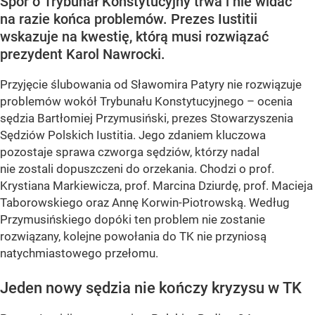
Spór o Trybunał Konstytucyjny trwa i nie widać
na razie końca problemów. Prezes Iustitii
wskazuje na kwestię, którą musi rozwiązać
prezydent Karol Nawrocki.
Przyjęcie ślubowania od Sławomira Patyry nie rozwiązuje
problemów wokół Trybunału Konstytucyjnego – ocenia
sędzia Bartłomiej Przymusiński, prezes Stowarzyszenia
Sędziów Polskich Iustitia. Jego zdaniem kluczowa
pozostaje sprawa czworga sędziów, którzy nadal
nie zostali dopuszczeni do orzekania. Chodzi o prof.
Krystiana Markiewicza, prof. Marcina Dziurdę, prof. Macieja
Taborowskiego oraz Annę Korwin-Piotrowską. Według
Przymusińskiego dopóki ten problem nie zostanie
rozwiązany, kolejne powołania do TK nie przyniosą
natychmiastowego przełomu.
Jeden nowy sędzia nie kończy kryzysu w TK