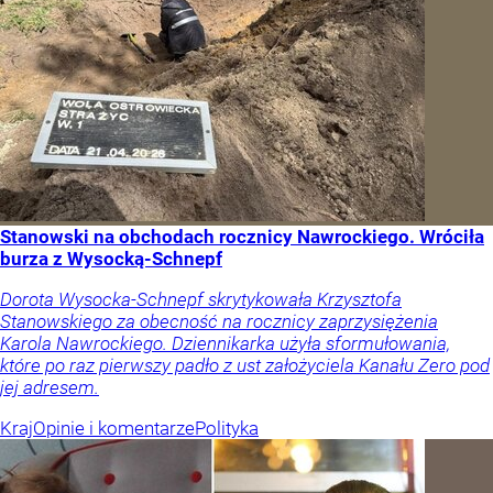
Stanowski na obchodach rocznicy Nawrockiego. Wróciła
burza z Wysocką-Schnepf
Dorota Wysocka-Schnepf skrytykowała Krzysztofa
Stanowskiego za obecność na rocznicy zaprzysiężenia
Karola Nawrockiego. Dziennikarka użyła sformułowania,
które po raz pierwszy padło z ust założyciela Kanału Zero pod
jej adresem.
Kraj
Opinie i komentarze
Polityka