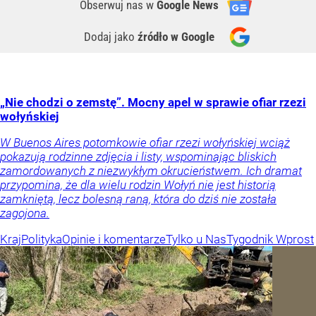
Obserwuj nas
w
Google News
Dodaj jako
źródło w Google
„Nie chodzi o zemstę”. Mocny apel w sprawie ofiar rzezi
wołyńskiej
W Buenos Aires potomkowie ofiar rzezi wołyńskiej wciąż
pokazują rodzinne zdjęcia i listy, wspominając bliskich
zamordowanych z niezwykłym okrucieństwem. Ich dramat
przypomina, że dla wielu rodzin Wołyń nie jest historią
zamkniętą, lecz bolesną raną, która do dziś nie została
zagojona.
Kraj
Polityka
Opinie i komentarze
Tylko u Nas
Tygodnik Wprost