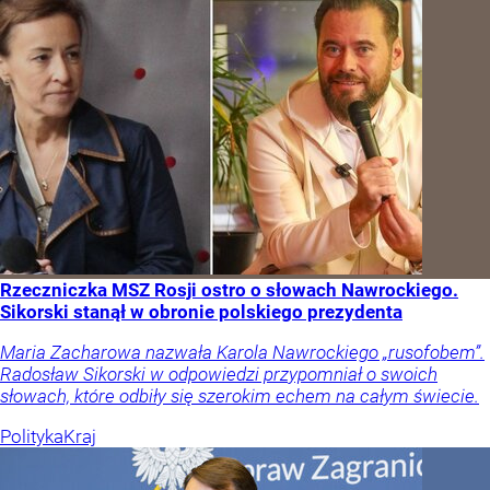
Rzeczniczka MSZ Rosji ostro o słowach Nawrockiego.
Sikorski stanął w obronie polskiego prezydenta
Maria Zacharowa nazwała Karola Nawrockiego „rusofobem”.
Radosław Sikorski w odpowiedzi przypomniał o swoich
słowach, które odbiły się szerokim echem na całym świecie.
Polityka
Kraj