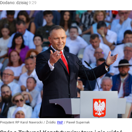
Dodano:
dzisiaj
9:29
Prezydent RP Karol Nawrocki
/ Źródło:
PAP
/
Paweł Supernak