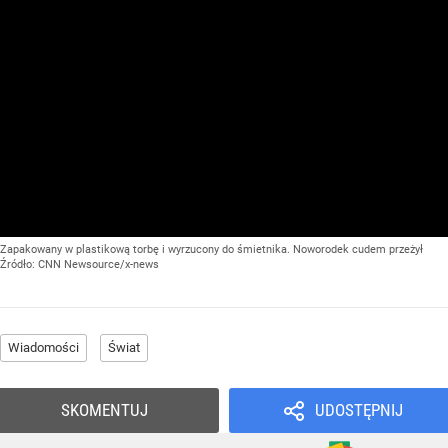
Zapakowany w plastikową torbę i wyrzucony do śmietnika. Noworodek cudem przeżył
Źródło:
CNN Newsource/x-news
Wiadomości
Świat
SKOMENTUJ
UDOSTĘPNIJ