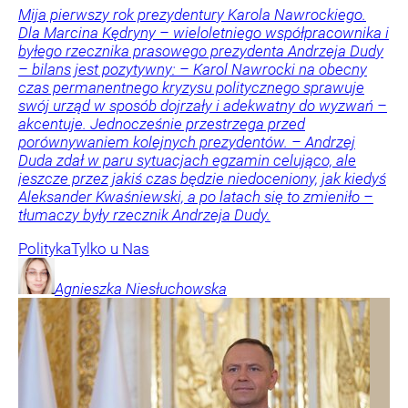
Mija pierwszy rok prezydentury Karola Nawrockiego.
Dla Marcina Kędryny – wieloletniego współpracownika i
byłego rzecznika prasowego prezydenta Andrzeja Dudy
– bilans jest pozytywny: – Karol Nawrocki na obecny
czas permanentnego kryzysu politycznego sprawuje
swój urząd w sposób dojrzały i adekwatny do wyzwań –
akcentuje. Jednocześnie przestrzega przed
porównywaniem kolejnych prezydentów. – Andrzej
Duda zdał w paru sytuacjach egzamin celująco, ale
jeszcze przez jakiś czas będzie niedoceniony, jak kiedyś
Aleksander Kwaśniewski, a po latach się to zmieniło –
tłumaczy były rzecznik Andrzeja Dudy.
Polityka
Tylko u Nas
Agnieszka
Niesłuchowska