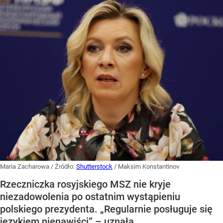
Maria Zacharowa
/ Źródło:
Shutterstock
/
Maksim Konstantinov
Rzeczniczka rosyjskiego MSZ nie kryje
niezadowolenia po ostatnim wystąpieniu
polskiego prezydenta. „Regularnie posługuje się
językiem nienawiści” – uznała.