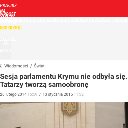
PRZEJDŹ
NA
WPROST
STRONĘ
WIADOMOŚCI
POLITYKA
BIZNES
DOM
ZDROWIE
ROZRYWKA
TYGODN
GŁÓWNĄ
UBSKRYBUJ
ZALOGUJ
MENU
Wiadomości
/
Świat
Sesja parlamentu Krymu nie odbyła się.
Tatarzy tworzą samoobronę
26
lutego
2014
15:59
/
13
stycznia
2015
11:32