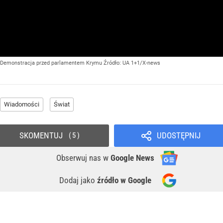
Demonstracja przed parlamentem Krymu
Źródło:
UA 1+1/X-news
Wiadomości
Świat
SKOMENTUJ
UDOSTĘPNIJ
5
Obserwuj nas
w
Google News
Dodaj jako
źródło w Google