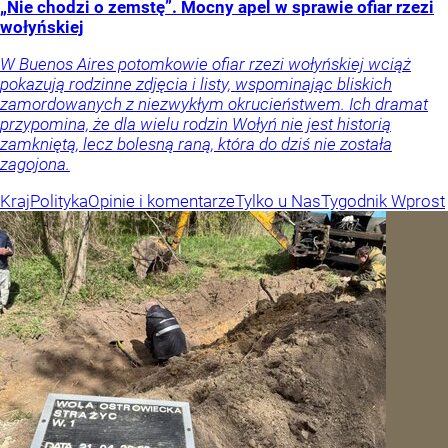
„Nie chodzi o zemstę”. Mocny apel w sprawie ofiar rzezi
wołyńskiej
W Buenos Aires potomkowie ofiar rzezi wołyńskiej wciąż
pokazują rodzinne zdjęcia i listy, wspominając bliskich
zamordowanych z niezwykłym okrucieństwem. Ich dramat
przypomina, że dla wielu rodzin Wołyń nie jest historią
zamkniętą, lecz bolesną raną, która do dziś nie została
zagojona.
Kraj
Polityka
Opinie i komentarze
Tylko u Nas
Tygodnik Wprost