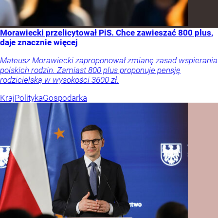
Morawiecki przelicytował PiS. Chce zawieszać 800 plus,
daje znacznie więcej
Mateusz Morawiecki zaproponował zmianę zasad wspierania
polskich rodzin. Zamiast 800 plus proponuje pensję
rodzicielską w wysokości 3600 zł.
Kraj
Polityka
Gospodarka