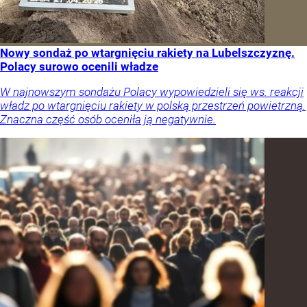
Nowy sondaż po wtargnięciu rakiety na Lubelszczyznę.
Polacy surowo ocenili władze
W najnowszym sondażu Polacy wypowiedzieli się ws. reakcji
władz po wtargnięciu rakiety w polską przestrzeń powietrzną.
Znaczna część osób oceniła ją negatywnie.