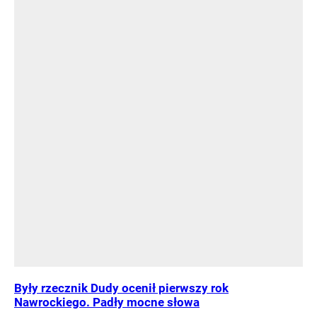
Były rzecznik Dudy ocenił pierwszy rok
Nawrockiego. Padły mocne słowa