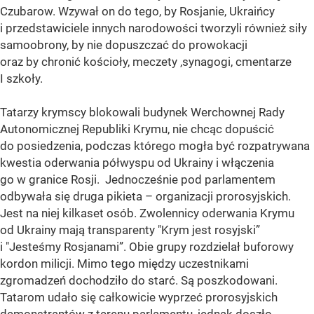
Czubarow. Wzywał on do tego, by Rosjanie, Ukraińcy
i przedstawiciele innych narodowości tworzyli również siły
samoobrony, by nie dopuszczać do prowokacji
oraz by chronić kościoły, meczety ,synagogi, cmentarze
I szkoły.
Tatarzy krymscy blokowali budynek Werchownej Rady
Autonomicznej Republiki Krymu, nie chcąc dopuścić
do posiedzenia, podczas którego mogła być rozpatrywana
kwestia oderwania półwyspu od Ukrainy i włączenia
go w granice Rosji. Jednocześnie pod parlamentem
odbywała się druga pikieta – organizacji prorosyjskich.
Jest na niej kilkaset osób. Zwolennicy oderwania Krymu
od Ukrainy mają transparenty "Krym jest rosyjski”
i "Jesteśmy Rosjanami”. Obie grupy rozdzielał buforowy
kordon milicji. Mimo tego między uczestnikami
zgromadzeń dochodziło do starć. Są poszkodowani.
Tatarom udało się całkowicie wyprzeć prorosyjskich