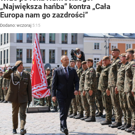
„Największa hańba” kontra „Cała
Europa nam go zazdrości”
Dodano:
wczoraj
5:15