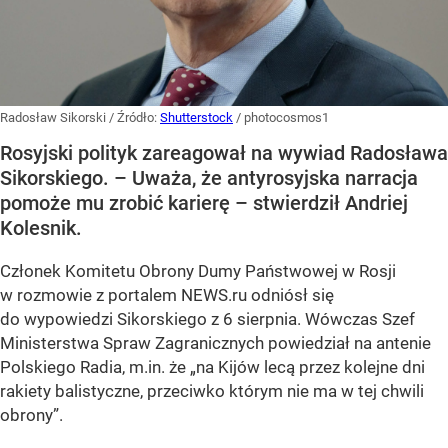
Radosław Sikorski
/ Źródło:
Shutterstock
/
photocosmos1
Rosyjski polityk zareagował na wywiad Radosława
Sikorskiego. – Uważa, że antyrosyjska narracja
pomoże mu zrobić karierę – stwierdził Andriej
Kolesnik.
Członek Komitetu Obrony Dumy Państwowej w Rosji
w rozmowie z portalem NEWS.ru odniósł się
do wypowiedzi Sikorskiego z 6 sierpnia. Wówczas Szef
Ministerstwa Spraw Zagranicznych powiedział na antenie
Polskiego Radia, m.in. że
„na Kijów lecą przez kolejne dni
rakiety balistyczne, przeciwko którym nie ma w tej chwili
obrony”
.