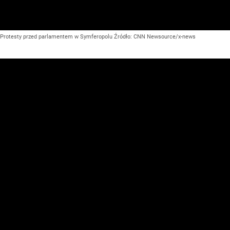
Protesty przed parlamentem w Symferopolu
Źródło:
CNN Newsource/x-news