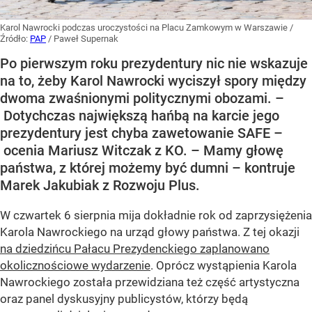
Karol Nawrocki podczas uroczystości na Placu Zamkowym w Warszawie
/
Źródło:
PAP
/
Paweł Supernak
Po pierwszym roku prezydentury nic nie wskazuje
na to, żeby Karol Nawrocki wyciszył spory między
dwoma zwaśnionymi politycznymi obozami. –
Dotychczas największą hańbą na karcie jego
prezydentury jest chyba zawetowanie SAFE –
ocenia Mariusz Witczak z KO. – Mamy głowę
państwa, z której możemy być dumni – kontruje
Marek Jakubiak z Rozwoju Plus.
W czwartek 6 sierpnia mija dokładnie rok od zaprzysiężenia
Karola Nawrockiego na urząd głowy państwa. Z tej okazji
na dziedzińcu Pałacu Prezydenckiego zaplanowano
okolicznościowe wydarzenie
. Oprócz wystąpienia Karola
Nawrockiego została przewidziana też część artystyczna
oraz panel dyskusyjny publicystów, którzy będą