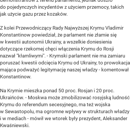
demonstrantów z terenu parlamentu, jednak doszło
do pojedynczych incydentów z użyciem przemocy, takich
jak użycie gazu przez kozaków.
Z kolei Przewodniczący Rady Najwyższej Krymu Vladimir
Konstantinow powiedział, że parlament nie złamie się
w kwestii autonomii Ukrainy, a wszelkie doniesienia
dotyczące rzekomej chęci włączenia Krymu do Rosji
nazwał "kłamliwymi". - Krymski parlament nie ma zamiaru
poruszać kwestii odcięcia Krymu od Ukrainy, to prowokacja
mająca podważyć legitymację naszej władzy - komentował
Konstantinow.
Na Krymie mieszka ponad 50 proc. Rosjan i 20 proc.
Ukraińców. - Moskwa może zmobilizować rosyjską ludność
Krymu do referendum secesyjnego, ma też wojska
w Sewastopolu, ma ogromne wpływy w strukturach władzy
i w mediach - mówił we wtorek były prezydent, Aleksander
Kwaśniewski.