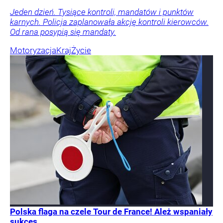
Jeden dzień. Tysiące kontroli, mandatów i punktów
karnych. Policja zaplanowała akcję kontroli kierowców.
Od rana posypią się mandaty.
Motoryzacja
Kraj
Życie
Polska flaga na czele Tour de France! Ależ wspaniały
sukces