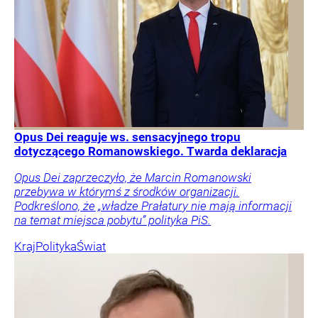
Opus Dei reaguje ws. sensacyjnego tropu
dotyczącego Romanowskiego. Twarda deklaracja
Opus Dei zaprzeczyło, że Marcin Romanowski
przebywa w którymś z środków organizacji.
Podkreślono, że „władze Prałatury nie mają informacji
na temat miejsca pobytu” polityka PiS.
Kraj
Polityka
Świat