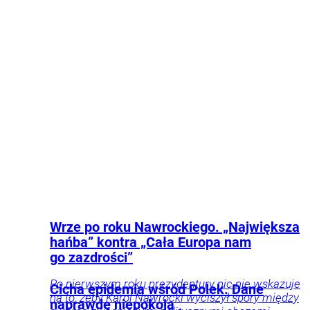
państwowej spółki.
Kraj
Polityka
Gospodarka
Wrze po roku Nawrockiego. „Największa
hańba” kontra „Cała Europa nam
go zazdrości”
Po pierwszym roku prezydentury nic nie wskazuje
Cicha epidemia wśród Polek. Dane
na to, żeby Karol Nawrocki wyciszył spory między
naprawdę niepokoją