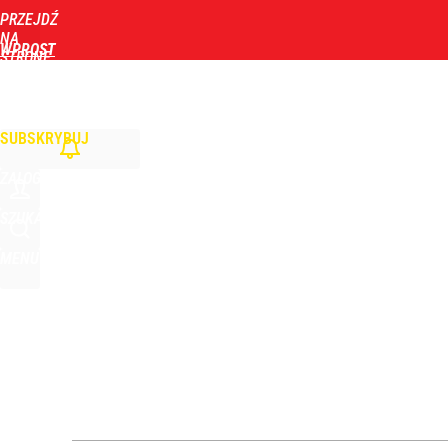
PRZEJDŹ
Udostępnij
3
Skomentuj
NA
WPROST
STRONĘ
GŁÓWNĄ
WIADOMOŚCI
POLITYKA
BIZNES
DOM
ZDROWIE
ROZRYWKA
TYGOD
Nagły zwrot ws. Ukrainy. Sytuacja zrobiła się dra
SUBSKRYBUJ
dodaj
ZALOGUJ
Orlen stracił przez nich 1,5 mld zł? Menedżerom z 
SZUKAJ
MENU
4
„Nie chodzi o zemstę”. Mocny apel w sprawie ofiar 
dodaj