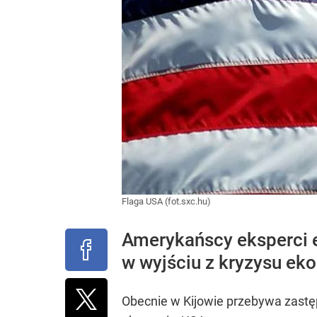
Flaga USA (fot.sxc.hu)
Amerykańscy eksperci e
w wyjściu z kryzysu ek
Obecnie w Kijowie przebywa zastęp