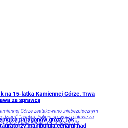
k na 15-latka Kamiennej Górze. Trwa
ława za sprawcą
amiennej Górze zaatakowano „niebezpiecznym
zędziem” 15-latka. Policja prowadzi obławę za
emnica paragonów grozy. Tak
bą, która miała napaść na chłopca. Nie
tauratorzy manipulują cenami nad