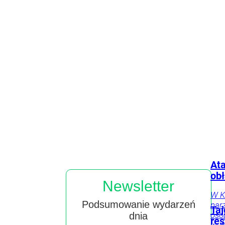
portfel
Motoryzacja
Tylko
Produkty
Żywienie
Składniki
u Nas
odżywcze
Doniesienia
naukowe
Profilaktyka
i leczenie
Badania
Ata
ob
Newsletter
W K
Podsumowanie wydarzeń
nar
Taj
oso
dnia
res