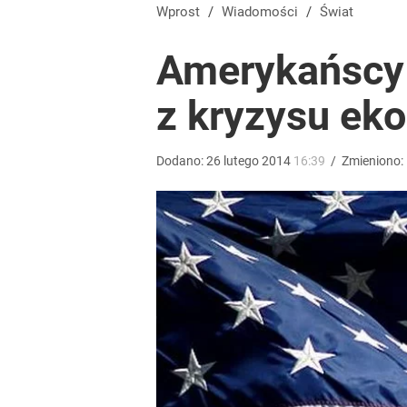
Szykuje się przełom? Donald Trump mówił o „pewny
Wprost
/
Wiadomości
/
Świat
Amerykańscy 
dodaj
z kryzysu ek
Zełenski mógłby stracić władzę? Najnowszy sonda
Dodano:
26
lutego
2014
16:39
/
Zmieniono:
1
Tego sondażu premier nie może zlekceważyć. Pol
8