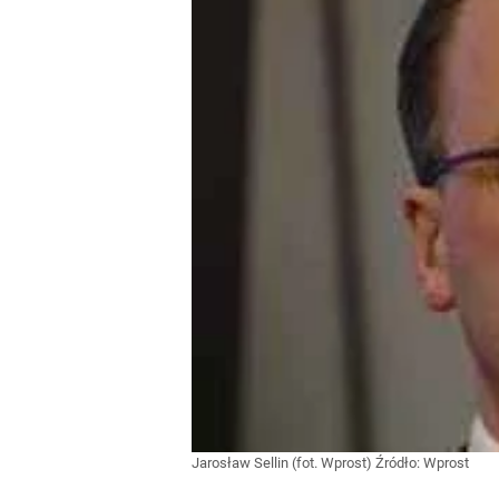
Jarosław Sellin (fot. Wprost)
Źródło:
Wprost