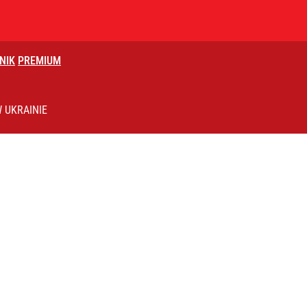
NIK
PREMIUM
róciła burza z Wysocką-Schnepf
 UKRAINIE
o. Kolejny głos z MSZ: Jak zawsze czas na fakty
 temperatury