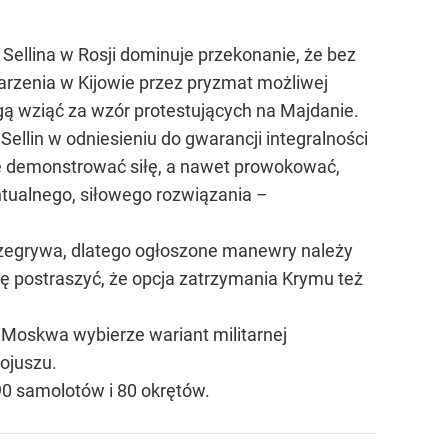
 Sellina w Rosji dominuje przekonanie, że bez
rzenia w Kijowie przez pryzmat możliwej
mogą wziąć za wzór protestujących na Majdanie.
ellin w odniesieniu do gwarancji integralności
dzie demonstrować siłę, a nawet prowokować,
ntualnego, siłowego rozwiązania –
 przegrywa, dlatego ogłoszone manewry należy
hę postraszyć, że opcja zatrzymania Krymu też
i Moskwa wybierze wariant militarnej
Sojuszu.
 90 samolotów i 80 okrętów.