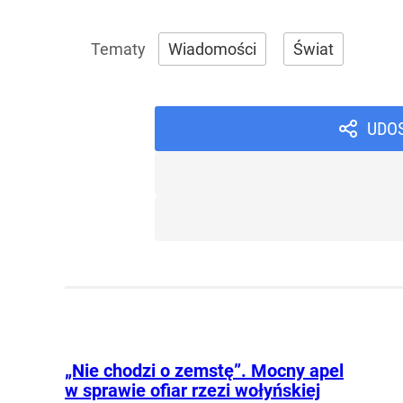
Wiadomości
Świat
UDO
„Nie chodzi o zemstę”. Mocny apel
w sprawie ofiar rzezi wołyńskiej