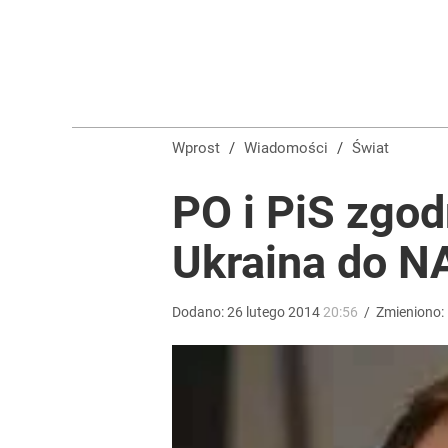
Rzeczniczka MSZ Rosji ostro o słowach Nawrockie
1
Tego sondażu premier nie może zlekceważyć. Pol
Wprost
/
Wiadomości
/
Świat
8
PO i PiS zgodn
Ukraina do N
„Nie chodzi o zemstę”. Mocny apel w sprawie ofiar 
dodaj
Dodano:
26
lutego
2014
20:56
/
Zmieniono: