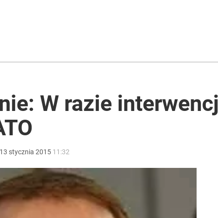
go. Sikorski stanął w obronie polskiego prezydenta
acy o przywróceniu CPN
ie: W razie interwencj
ATO
rzezi wołyńskiej
13
stycznia
2015
11:32