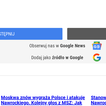
STĘPNIJ
Obserwuj nas
w
Google News
Dodaj jako
źródło w Google
Moskwa znów wygraża Polsce i atakuje
Stanow
Nawrockiego. Kolejny głos z MSZ: Jak
Nawroc