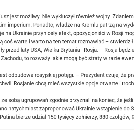
iusz jest możliwy. Nie wykluczył również wojny. Zdaniem
kim imperium. Ponadto, władze na Kremlu patrzą na wyda
je na Ukrainie przyniosły efekt, opozycjoniści w Rosji 
 coś warte i warto na ten temat rozmawiać – stwierdził S
niły przed laty USA, Wielka Brytania i Rosja. – Rosja bę
z Zachodu, to rozważy jakie mogą być straty w razie ewe
 jest odbudowa rosyjskiej potęgi. – Prezydent czuje, że
hwili Rosjanie chcą mieć wszystkie opcje otwarte i troc
.
h ze sobą ugrupowań zgodnie przyznali na koniec, że jeśl
nno natychmiast zaproponować Ukrainie wstąpienie do 
utina bierze udział 150 tysięcy żołnierzy, 880 czołgów,