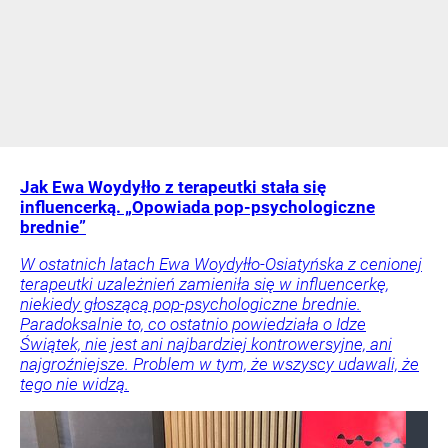
Jak Ewa Woydyłło z terapeutki stała się
influencerką. „Opowiada pop-psychologiczne
brednie”
W ostatnich latach Ewa Woydyłło-Osiatyńska z cenionej
terapeutki uzależnień zamieniła się w influencerkę,
niekiedy głoszącą pop-psychologiczne brednie.
Paradoksalnie to, co ostatnio powiedziała o Idze
Świątek, nie jest ani najbardziej kontrowersyjne, ani
najgroźniejsze. Problem w tym, że wszyscy udawali, że
tego nie widzą.