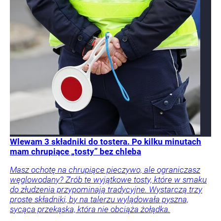
Wlewam 3 składniki do tostera. Po kilku minutach
mam chrupiące „tosty” bez chleba
Masz ochotę na chrupiące pieczywo, ale ograniczasz
węglowodany? Zrób te wyjątkowe tosty, które w smaku
do złudzenia przypominają tradycyjne. Wystarczą trzy
proste składniki, by na talerzu wylądowała pyszna,
sycąca przekąska, która nie obciąża żołądka.