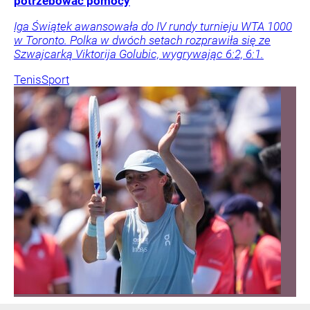
potrzebować pomocy
Iga Świątek awansowała do IV rundy turnieju WTA 1000
w Toronto. Polka w dwóch setach rozprawiła się ze
Szwajcarką Viktorija Golubic, wygrywając 6:2, 6:1.
Tenis
Sport