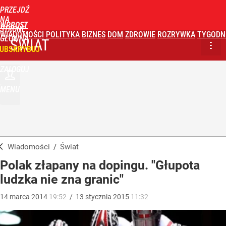
PRZEJDŹ
NA
WPROST
STRONĘ
WIADOMOŚCI
POLITYKA
BIZNES
DOM
ZDROWIE
ROZRYWKA
TYGODN
GŁÓWNĄ
ŚWIAT
UBSKRYBUJ
ZALOGUJ
MENU
Wiadomości
/
Świat
Polak złapany na dopingu. "Głupota
ludzka nie zna granic"
14
marca
2014
19:52
/
13
stycznia
2015
11:32