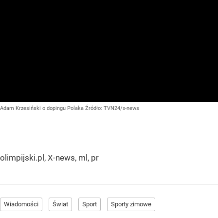
Adam Krzesiński o dopingu Polaka
Źródło:
TVN24/x-news
olimpijski.pl, X-news, ml, pr
Wiadomości
Świat
Sport
Sporty zimowe