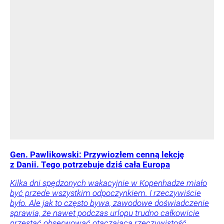
Gen. Pawlikowski: Przywiozłem cenną lekcję
z Danii. Tego potrzebuje dziś cała Europa
Kilka dni spędzonych wakacyjnie w Kopenhadze miało
być przede wszystkim odpoczynkiem. I rzeczywiście
było. Ale jak to często bywa, zawodowe doświadczenie
sprawia, że nawet podczas urlopu trudno całkowicie
przestać obserwować otaczającą rzeczywistość.