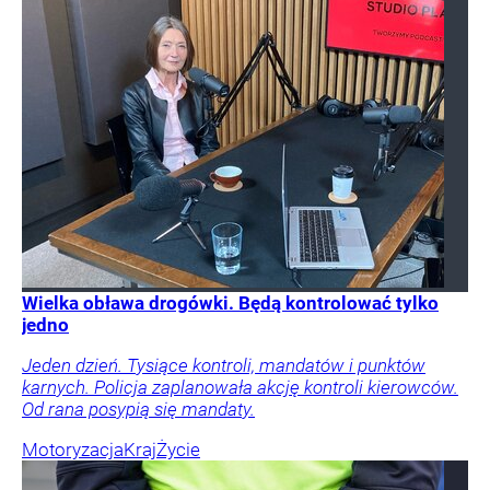
Wielka obława drogówki. Będą kontrolować tylko
jedno
Jeden dzień. Tysiące kontroli, mandatów i punktów
karnych. Policja zaplanowała akcję kontroli kierowców.
Od rana posypią się mandaty.
Motoryzacja
Kraj
Życie