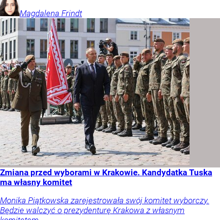
Magdalena
Frindt
Zmiana przed wyborami w Krakowie. Kandydatka Tuska
ma własny komitet
Monika Piątkowska zarejestrowała swój komitet wyborczy.
Będzie walczyć o prezydenturę Krakowa z własnym