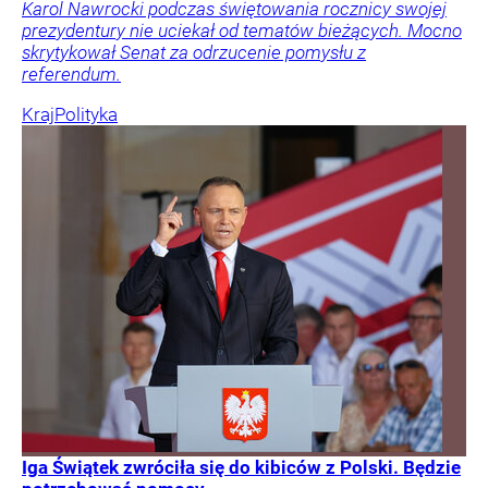
Karol Nawrocki podczas świętowania rocznicy swojej
prezydentury nie uciekał od tematów bieżących. Mocno
skrytykował Senat za odrzucenie pomysłu z
referendum.
Kraj
Polityka
Iga Świątek zwróciła się do kibiców z Polski. Będzie