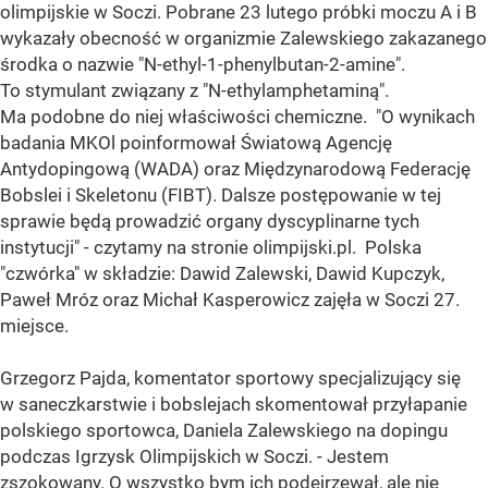
olimpijskie w Soczi. Pobrane 23 lutego próbki moczu A i B
wykazały obecność w organizmie Zalewskiego zakazanego
środka o nazwie "N-ethyl-1-phenylbutan-2-amine".
To stymulant związany z "N-ethylamphetaminą".
Ma podobne do niej właściwości chemiczne. "O wynikach
badania MKOl poinformował Światową Agencję
Antydopingową (WADA) oraz Międzynarodową Federację
Bobslei i Skeletonu (FIBT). Dalsze postępowanie w tej
sprawie będą prowadzić organy dyscyplinarne tych
instytucji" - czytamy na stronie olimpijski.pl. Polska
"czwórka" w składzie: Dawid Zalewski, Dawid Kupczyk,
Paweł Mróz oraz Michał Kasperowicz zajęła w Soczi 27.
miejsce.
Grzegorz Pajda, komentator sportowy specjalizujący się
w saneczkarstwie i bobslejach skomentował przyłapanie
polskiego sportowca, Daniela Zalewskiego na dopingu
podczas Igrzysk Olimpijskich w Soczi. - Jestem
zszokowany. O wszystko bym ich podejrzewał, ale nie