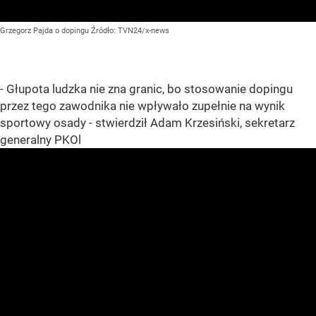
Grzegorz Pajda o dopingu
Źródło:
TVN24/x-news
- Głupota ludzka nie zna granic, bo stosowanie dopingu
przez tego zawodnika nie wpływało zupełnie na wynik
sportowy osady - stwierdził Adam Krzesiński, sekretarz
generalny PKOl