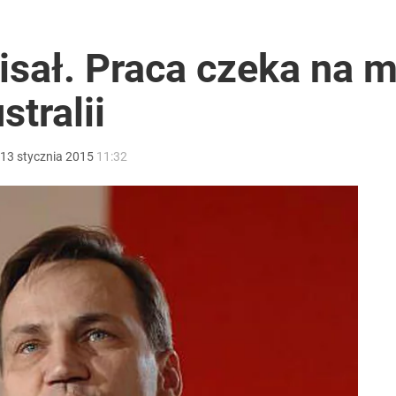
plus, daje znacznie więcej
isał. Praca czeka na 
tralii
ntra „Cała Europa nam go zazdrości”
13
stycznia
2015
11:32
rzezi wołyńskiej