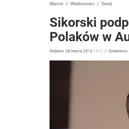
Morawiecki przelicytował PiS. Chce zawieszać 800 
Wprost
/
Wiadomości
/
Świat
Sikorski podp
dodaj
Polaków w Aus
Wrze po roku Nawrockiego. „Największa hańba” ko
Dodano:
28
marca
2014
15:21
/
Zmieniono:
16
„Nie chodzi o zemstę”. Mocny apel w sprawie ofiar 
dodaj