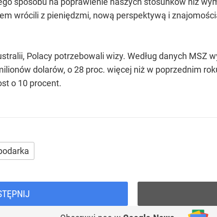
ego sposobu na poprawienie naszych stosunków niż wymi
tem wrócili z pieniędzmi, nową perspektywą i znajomości
ustralii, Polacy potrzebowali wizy. Według danych MSZ 
lionów dolarów, o 28 proc. więcej niż w poprzednim roku
st o 10 procent.
podarka
STĘPNIJ