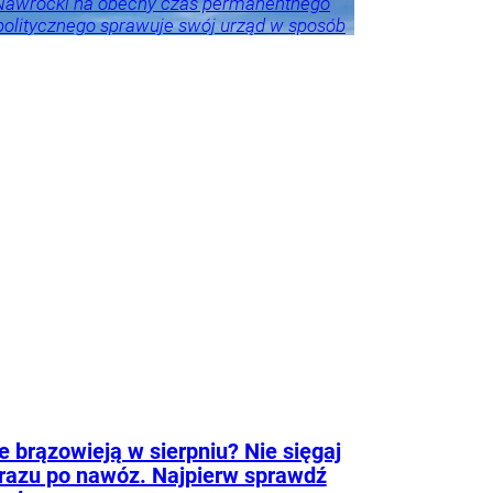
 Nawrocki na obecny czas permanentnego
politycznego sprawuje swój urząd w sposób
 i adekwatny do wyzwań – akcentuje.
eśnie przestrzega przed porównywaniem
h prezydentów. – Andrzej Duda zdał w paru
ch egzamin celująco, ale jeszcze przez
as będzie niedoceniony, jak kiedyś
er Kwaśniewski, a po latach się to zmieniło
zy były rzecznik Andrzeja Dudy.
Tylko u
ka
howska
e brązowieją w sierpniu? Nie sięgaj
razu po nawóz. Najpierw sprawdź