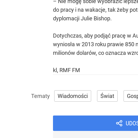
– Nie mogę sobie wyobrazić lepsz
do pracy i na wakacje, tak żeby po
dyplomacji Julie Bishop.
Dotychczas, aby podjąć pracę w A
wyniosła w 2013 roku prawie 850 mi
milionów dolarów, co oznacza wzro
kl, RMF FM
Wiadomości
Świat
Gos
UDO