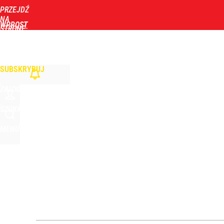
PRZEJDŹ
Udostępnij
22
Skomentuj
NA
WPROST
STRONĘ
GŁÓWNĄ
WIADOMOŚCI
POLITYKA
BIZNES
DOM
ZDROWIE
ROZRYWKA
TYGOD
Morawiecki powoła partię. Chce współpracy z Me
SUBSKRYBUJ
dodaj
ZALOGUJ
„Żyję z piętnem zabójcy”. Kierowca, który potrącił
SZUKAJ
MENU
dodaj
Nowy sondaż po wtargnięciu rakiety na Lubelszczy
1