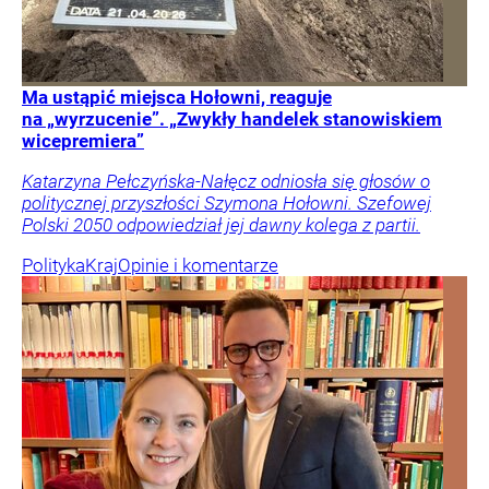
Ma ustąpić miejsca Hołowni, reaguje
na „wyrzucenie”. „Zwykły handelek stanowiskiem
wicepremiera”
Katarzyna Pełczyńska-Nałęcz odniosła się głosów o
politycznej przyszłości Szymona Hołowni. Szefowej
Polski 2050 odpowiedział jej dawny kolega z partii.
Polityka
Kraj
Opinie i komentarze