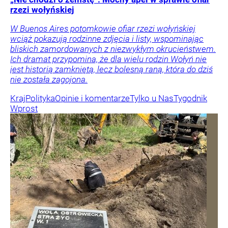
rzezi wołyńskiej
W Buenos Aires potomkowie ofiar rzezi wołyńskiej
wciąż pokazują rodzinne zdjęcia i listy, wspominając
bliskich zamordowanych z niezwykłym okrucieństwem.
Ich dramat przypomina, że dla wielu rodzin Wołyń nie
jest historią zamkniętą, lecz bolesną raną, która do dziś
nie została zagojona.
Kraj
Polityka
Opinie i komentarze
Tylko u Nas
Tygodnik
Wprost