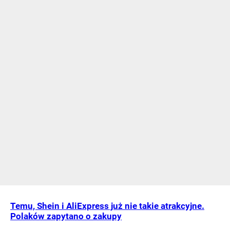
Temu, Shein i AliExpress już nie takie atrakcyjne.
Polaków zapytano o zakupy