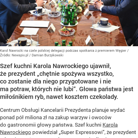
Karol Nawrocki na czele polskiej delegacji podczas spotkania z premierem Węgier
/
Źródło:
Newspix.pl
/
Damian Burzykowski
Szef kuchni Karola Nawrockiego ujawnił,
że prezydent „chętnie spożywa wszystko,
co zostanie dla niego przygotowane i nie
ma potraw, których nie lubi”. Głowa państwa jest
miłośnikiem ryb, nawet kosztem czekolady.
Centrum Obsługi Kancelarii Prezydenta planuje wydać
ponad pół miliona zł na zakup warzyw i owoców
do gastronomii głowy państwa. Szef kuchni
Karola
Nawrockiego
powiedział „Super Expressowi”, że prezydent