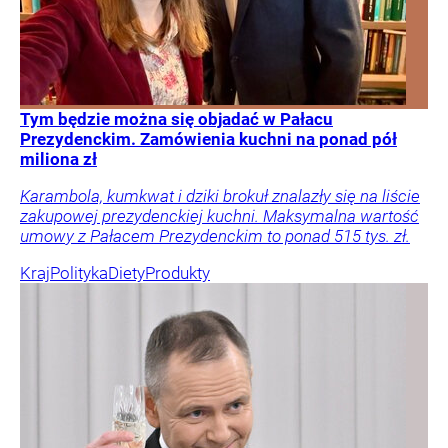
Tym będzie można się objadać w Pałacu
Prezydenckim. Zamówienia kuchni na ponad pół
miliona zł
Karambola, kumkwat i dziki brokuł znalazły się na liście
zakupowej prezydenckiej kuchni. Maksymalna wartość
umowy z Pałacem Prezydenckim to ponad 515 tys. zł.
Kraj
Polityka
Diety
Produkty