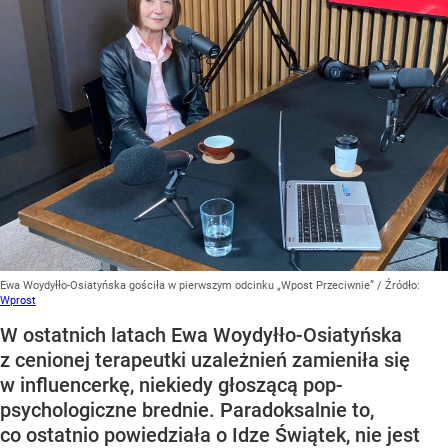
Ewa Woydyłło-Osiatyńska gościła w pierwszym odcinku „Wpost Przeciwnie”
/ Źródło:
Wprost
W ostatnich latach Ewa Woydyłło-Osiatyńska
z cenionej terapeutki uzależnień zamieniła się
w influencerkę, niekiedy głoszącą pop-
psychologiczne brednie. Paradoksalnie to,
co ostatnio powiedziała o Idze Świątek, nie jest