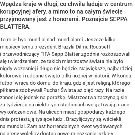
Wpędza kraje w długi, co chwila ląduje w centrum
korupcyjnej afery, a mimo to na całym świecie
przyjmowany jest z honorami. Poznajcie SEPPA
BLATTERA.
To miał być mundial nad mundialami. Jeszcze kilka
miesięcy temu prezydent Brazylii Dilma Rousseff
i przewodniczący FIFA Sepp Blatter zgodnie rozkoszowali
się twierdzeniem, że takich mistrzostw świata nie było
nigdy wcześniej i długo nie będzie. Największe, najbardziej
kolorowe i radosne święto piłki nożnej w historii. W końcu
futbol wraca do domu, do kraju, gdzie jest religią, którego
piłkarze zdobywali Puchar Świata aż pięć razy. Na razie
zanosi się jednak na porażkę. Mistrzostwa zaczynają się
za tydzień, a na niektórych stadionach wciąż trwają prace
wykończeniowe. Na ulicach miast gospodarzy każdego
dnia protestują tysiące ludzi. Brazylijczycy są wściekli
na mundial. Zamiast horrendalnych kwot wydawanych
na areny woleliby dostać nowe mieszkania, szkoły