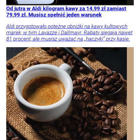
Od jutra w Aldi kilogram kawy za 14,99 zł zamiast
79,99 zł. Musisz spełnić jeden warunek
Aldi przygotowało potężne obniżki na kawy kultowych
marek, w tym Lavazzę i Dallmayr. Rabaty sięgają nawet
81 procent, ale musisz uważać na „haczyki” przy kasie.