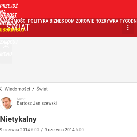
PRZEJDŹ
NA
WPROST
STRONĘ
WIADOMOŚCI
POLITYKA
BIZNES
DOM
ZDROWIE
ROZRYWKA
TYGODN
GŁÓWNĄ
ŚWIAT
UBSKRYBUJ
ZALOGUJ
MENU
Wiadomości
/
Świat
Autor:
Bartosz Janiszewski
Nietykalny
9
czerwca
2014
6:00
/
9
czerwca
2014
6:00