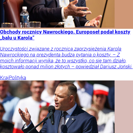
Obchody rocznicy Nawrockiego. Europoseł podał koszty
„balu u Karola”
Uroczystości związane z rocznicą zaprzysiężenia Karola
Nawrockiego na prezydenta budzą pytania o koszty. – Z
moich informacji wynika, że to wszystko, co się tam działo,
kosztowało ponad milion złotych – powiedział Dariusz Joński.
Kraj
Polityka