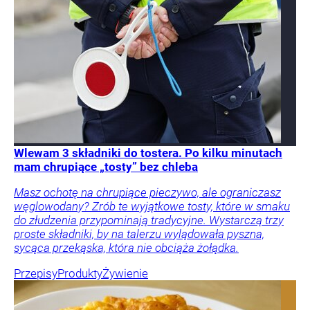
Wlewam 3 składniki do tostera. Po kilku minutach
mam chrupiące „tosty” bez chleba
Masz ochotę na chrupiące pieczywo, ale ograniczasz
węglowodany? Zrób te wyjątkowe tosty, które w smaku
do złudzenia przypominają tradycyjne. Wystarczą trzy
proste składniki, by na talerzu wylądowała pyszna,
sycąca przekąska, która nie obciąża żołądka.
Przepisy
Produkty
Żywienie