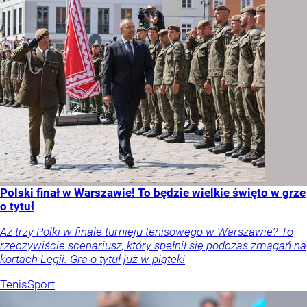
Polski finał w Warszawie! To będzie wielkie święto w grze
o tytuł
Aż trzy Polki w finale turnieju tenisowego w Warszawie? To
rzeczywiście scenariusz, który spełnił się podczas zmagań na
kortach Legii. Gra o tytuł już w piątek!
Tenis
Sport