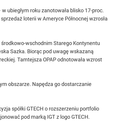
– w ubiegłym roku zanotowała blisko 17-proc.
i sprzedaż loterii w Ameryce Północnej wzrosła
ionie środkowo-wschodnim Starego Kontynentu
czeska Sazka. Biorąc pod uwagę wskazaną
 greckiej. Tamtejsza OPAP odnotowała wzrost
nnym obszarze. Napędza go dostarczanie
cyzja spółki GTECH o rozszerzeniu portfolio
kcjonować pod marką IGT z logo GTECH.