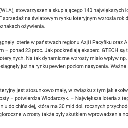
(WLA), stowarzyszenia skupiającego 140 największych l
” sprzedaż na światowym rynku loteryjnym wzrosła rok do
oznakach ożywienia.
gnęły loterie w państwach regionu Azji i Pacyfiku oraz 
im – ponad 23 proc. Jak podkreślają eksperci GTECH są t
 loteryjnych. Na tak dynamiczne wzrosty miało wpływ np
 osiągnęły już na rynku pewien poziom nasycenia. Ważn
teryjny jest stosunkowo mały, w związku z tym jakiekol
ty – potwierdza Włodarczyk. – Największa loteria z teg
niu do chińskiej, która ma 30 mld dol. rocznych przycho
biegłoroczne wzrosty także były skutkiem wprowadzenia n