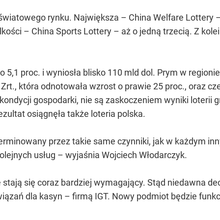
 światowego rynku. Największa – China Welfare Lottery 
ości – China Sports Lottery – aż o jedną trzecią. Z kole
a o 5,1 proc. i wyniosła blisko 110 mld dol. Prym w reg
Zrt., która odnotowała wzrost o prawie 25 proc., oraz 
 kondycji gospodarki, nie są zaskoczeniem wyniki loterii
zultat osiągnęła także loteria polska.
eterminowany przez takie same czynniki, jak w każdym i
olejnych usług – wyjaśnia Wojciech Włodarczyk.
e stają się coraz bardziej wymagający. Stąd niedawna de
związań dla kasyn – firmą IGT. Nowy podmiot będzie fun