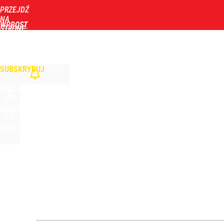
PRZEJDŹ
Udostępnij
1
Skomentuj
NA
WPROST
STRONĘ
GŁÓWNĄ
WIADOMOŚCI
POLITYKA
BIZNES
DOM
ZDROWIE
ROZRYWKA
TYGOD
Turystka na plaży w Ustce zaalarmowała służby. Ob
SUBSKRYBUJ
dodaj
ZALOGUJ
Nawrocki ma szansę na drugą kadencję? Tak ocenil
SZUKAJ
MENU
8
Farmacja: wzrost pod presją. co czeka branżę do 
dodaj