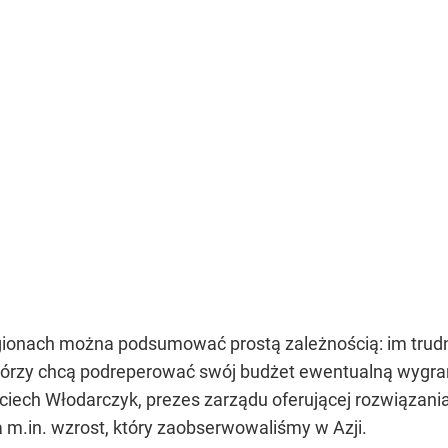
gionach można podsumować prostą zależnością: im trud
 którzy chcą podreperować swój budżet ewentualną wygr
iech Włodarczyk, prezes zarządu oferującej rozwiązania
m.in. wzrost, który zaobserwowaliśmy w Azji.