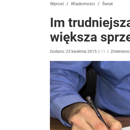
Wtedy może nastąpić przełom w Trybunale Konstyt
Wprost
/
Wiadomości
/
Świat
Im trudniejsz
1
większa sprzed
Wrze po roku Nawrockiego. „Największa hańba” ko
Dodano:
23
kwietnia
2015
8:13
/
Zmieniono
15
Vistula x LOT: Elegancja w podróży. Premiera wspó
dodaj