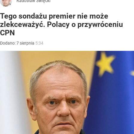
Radosław Święcki
Tego sondażu premier nie może
zlekceważyć. Polacy o przywróceniu
CPN
Dodano:
7
sierpnia
5:34