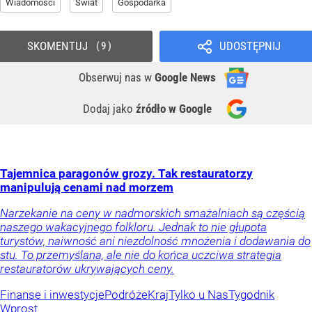
Wiadomości
Świat
Gospodarka
SKOMENTUJ
UDOSTĘPNIJ
9
Obserwuj nas
w
Google News
Dodaj jako
źródło w Google
Tajemnica paragonów grozy. Tak restauratorzy
manipulują cenami nad morzem
Narzekanie na ceny w nadmorskich smażalniach są częścią
naszego wakacyjnego folkloru. Jednak to nie głupota
turystów, naiwność ani niezdolność mnożenia i dodawania do
stu. To przemyślana, ale nie do końca uczciwa strategia
restauratorów ukrywających ceny.
Finanse i inwestycje
Podróże
Kraj
Tylko u Nas
Tygodnik
Wprost