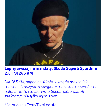
Lepiej uważaj na mandaty. Skoda Superb Sportline
2.0 TSI 265 KM
Ma 265 KM, napęd na 4 koła, wygląda prawie jak
rodzinna limuzyna, a osiągami może konkurować z hot
hatchami. To nie pierwsza Skoda, która potrafi
zaskoczyć nie tylko wymiarami.
Motoryzacja
Testy
Twój portfel