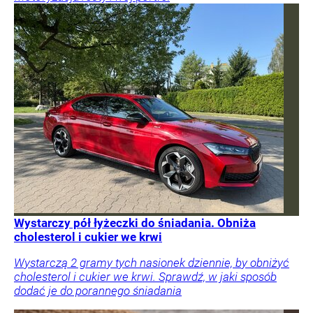
Wystarczy pół łyżeczki do śniadania. Obniża
cholesterol i cukier we krwi
Wystarczą 2 gramy tych nasionek dziennie, by obniżyć
cholesterol i cukier we krwi. Sprawdź, w jaki sposób
dodać je do porannego śniadania