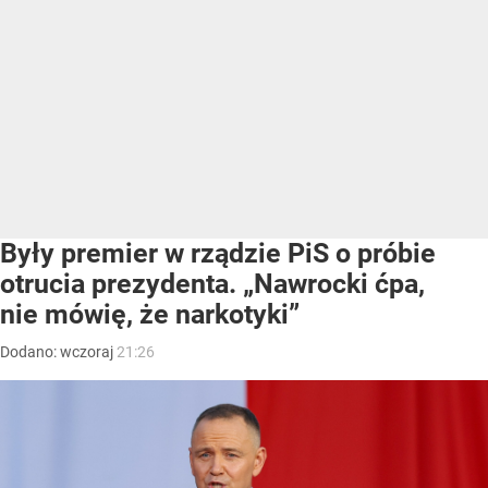
Były premier w rządzie PiS o próbie
otrucia prezydenta. „Nawrocki ćpa,
nie mówię, że narkotyki”
Dodano:
wczoraj
21:26