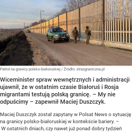
Patrol na granicy polsko-białoruskiej
/ Źródło:
strazgraniczna.pl
Wiceminister spraw wewnętrznych i administracji
ujawnił, że w ostatnim czasie Białoruś i Rosja
migrantami testują polską granicę. – My nie
odpuścimy – zapewnił Maciej Duszczyk.
Maciej Duszczyk został zapytany w Polsat News o sytuację
na granicy polsko-białoruskiej w kontekście bariery. –
W ostatnich dniach, czy nawet już ponad dobry tydzień