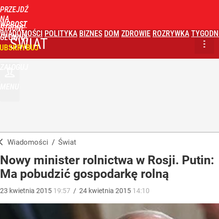
PRZEJDŹ
NA
WPROST
STRONĘ
WIADOMOŚCI
POLITYKA
BIZNES
DOM
ZDROWIE
ROZRYWKA
TYGODN
GŁÓWNĄ
ŚWIAT
UBSKRYBUJ
ZALOGUJ
MENU
Wiadomości
/
Świat
Nowy minister rolnictwa w Rosji. Putin:
Ma pobudzić gospodarkę rolną
23
kwietnia
2015
19:57
/
24
kwietnia
2015
14:10