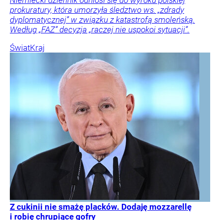
Niemiecki dziennik odniósł się do wyroku polskiej
prokuratury, która umorzyła śledztwo ws. „zdrady
dyplomatycznej” w związku z katastrofą smoleńską.
Według „FAZ” decyzja „raczej nie uspokoi sytuacji”.
Świat
Kraj
Z cukinii nie smażę placków. Dodaję mozzarellę
i robię chrupiące gofry