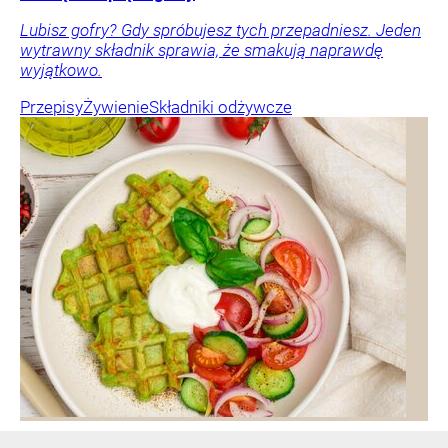
Lubisz gofry? Gdy spróbujesz tych przepadniesz. Jeden
wytrawny składnik sprawia, że smakują naprawdę
wyjątkowo.
Przepisy
Żywienie
Składniki odżywcze