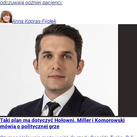
odczuwają później pacjenci.
Anna
Kopras-Fijołek
Taki plan ma dotyczyć Hołowni. Miller i Komorowski
mówią o politycznej grze