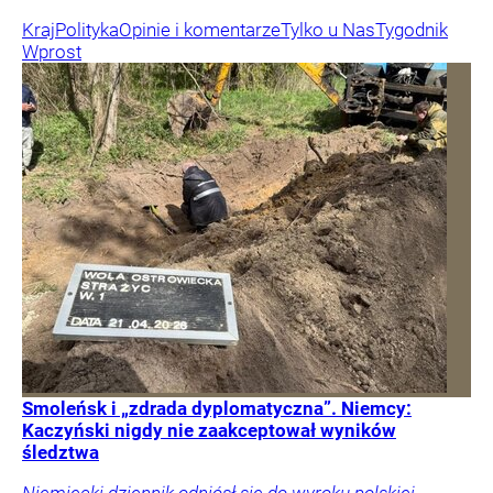
Kraj
Polityka
Opinie i komentarze
Tylko u Nas
Tygodnik
Wprost
Smoleńsk i „zdrada dyplomatyczna”. Niemcy:
Kaczyński nigdy nie zaakceptował wyników
śledztwa