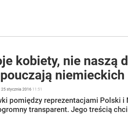
ntra „Cała Europa nam go zazdrości”
ter ujawnił powód
je kobiety, nie naszą 
 pouczają niemieckich
i go Polacy. Sondaż dla „Wprost”
:
25
stycznia
2016
11:51
i pomiędzy reprezentacjami Polski i N
ogromny transparent. Jego treścią chc