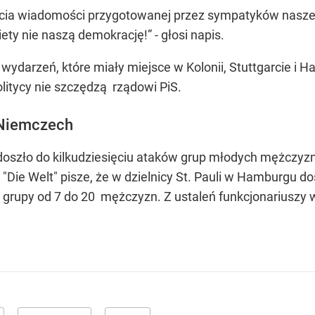
cia wiadomości przygotowanej przez sympatyków naszej 
ety nie naszą demokrację!” - głosi napis.
ydarzeń, które miały miejsce w Kolonii, Stuttgarcie i H
litycy nie szczędzą rządowi PiS.
 Niemczech
 doszło do kilkudziesięciu ataków grup młodych mężczyz
. "Die Welt" pisze, że w dzielnicy St. Pauli w Hamburgu 
ły grupy od 7 do 20 mężczyzn. Z ustaleń funkcjonariuszy 