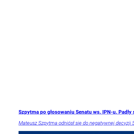
Szpytma po głosowaniu Senatu ws. IPN-u. Padły 
Mateusz Szpytma odniósł się do negatywnej decyzji 