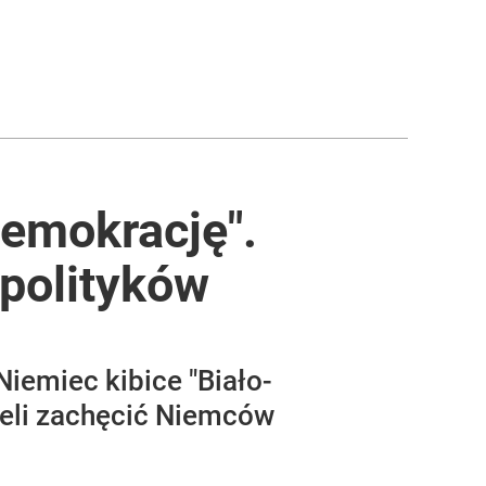
demokrację".
 polityków
iemiec kibice "Biało-
ieli zachęcić Niemców