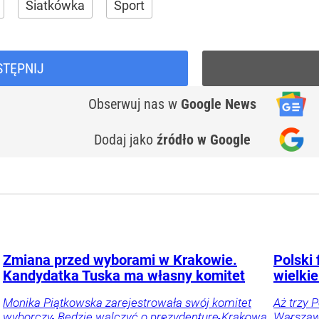
Siatkówka
Sport
STĘPNIJ
Obserwuj nas
w
Google News
Dodaj jako
źródło w Google
Zmiana przed wyborami w Krakowie.
Polski 
Kandydatka Tuska ma własny komitet
wielkie
Monika Piątkowska zarejestrowała swój komitet
Aż trzy 
wyborczy. Będzie walczyć o prezydenturę Krakowa
Warszawi