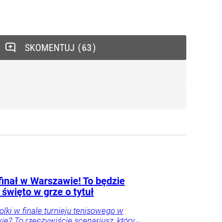
SKOMENTUJ
63
finał w Warszawie! To będzie
 święto w grze o tytuł
Polki w finale turnieju tenisowego w
e? To rzeczywiście scenariusz, który