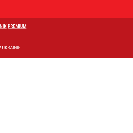
NIK
PREMIUM
2030 roku?
 UKRAINIE
uska ma własny komitet