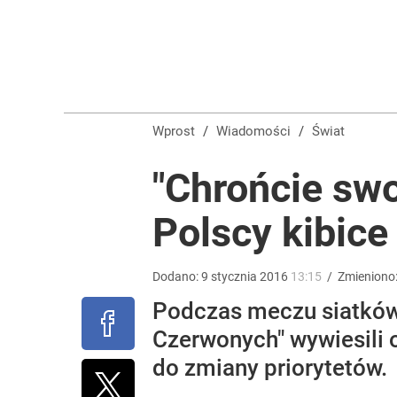
Wrze po roku Nawrockiego. „Największa hańba” ko
16
Dlaczego Andrzej Duda się nie udziela? Były minis
Wprost
/
Wiadomości
/
Świat
dodaj
"Chrońcie swo
Polscy kibice
Nawrocki ma szansę na drugą kadencję? Tak ocenil
10
Dodano:
9
stycznia
2016
13:15
/
Zmieniono
Podczas meczu siatkówk
Czerwonych" wywiesili 
do zmiany priorytetów.