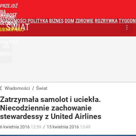
PRZEJDŹ
NA
WPROST
STRONĘ
WIADOMOŚCI
POLITYKA
BIZNES
DOM
ZDROWIE
ROZRYWKA
TYGODN
GŁÓWNĄ
ŚWIAT
UBSKRYBUJ
ZALOGUJ
MENU
Wiadomości
/
Świat
Zatrzymała samolot i uciekła.
Niecodziennie zachowanie
stewardessy z United Airlines
6
kwietnia
2016
12:59
/
15
kwietnia
2016
13:49