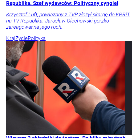
Republika. Szef wydawców: Polityczny cyngiel
Krzysztof Luft, powiązany z TVP, złożył skargę do KRRiT
na TV Republika. Jarosław Olechowski gorzko
zareagował na jego ruch.
Kraj
Życie
Polityka