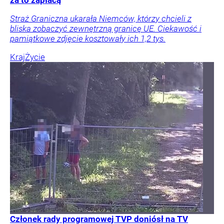
za to zapłacą
Straż Graniczna ukarała Niemców, którzy chcieli z
bliska zobaczyć zewnętrzną granicę UE. Ciekawość i
pamiątkowe zdjęcie kosztowały ich 1,2 tys.
Kraj
Życie
Członek rady programowej TVP doniósł na TV