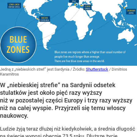
Jedną z „niebieskich stref” jest Sardynia
/ Źródło:
Shutterstock
/
Dimitrios
Karamitros
W „niebieskiej strefie” na Sardynii odsetek
stulatków jest około pięć razy wyższy
niż w pozostałej części Europy i trzy razy wyższy
niż na całej wyspie. Przyjrzeli się temu włoscy
naukowcy.
Ludzie żyją teraz dłużej niż kiedykolwiek, a średnia długość
na świecie wynosi obecnie 73,5 roku. Dłuższe życie