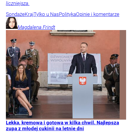
liczniejsza.
Sondaże
Kraj
Tylko u Nas
Polityka
Opinie i komentarze
Magdalena
Frindt
Lekka, kremowa i gotowa w kilka chwil. Najlepsza
zupa z młodej cukinii na letnie dni