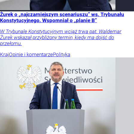
Żurek o „najczarniejszym scenariuszu” ws. Trybunału
Konstytucyjnego. Wspomniał o „planie B”
W Trybunale Konstytucyjnym wciąż trwa pat. Waldemar
Żurek wskazał przybliżony termin, kiedy ma dojść do
przełomu.
Kraj
Opinie i komentarze
Polityka