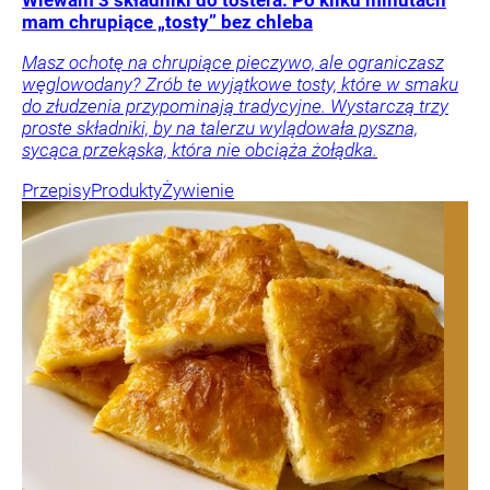
Wlewam 3 składniki do tostera. Po kilku minutach
mam chrupiące „tosty” bez chleba
Masz ochotę na chrupiące pieczywo, ale ograniczasz
węglowodany? Zrób te wyjątkowe tosty, które w smaku
do złudzenia przypominają tradycyjne. Wystarczą trzy
proste składniki, by na talerzu wylądowała pyszna,
sycąca przekąska, która nie obciąża żołądka.
Przepisy
Produkty
Żywienie