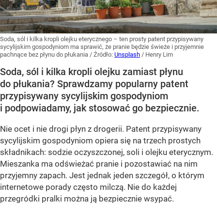
Soda, sól i kilka kropli olejku eterycznego – ten prosty patent przypisywany
sycylijskim gospodyniom ma sprawić, że pranie będzie świeże i przyjemnie
pachnące bez płynu do płukania
/ Źródło:
Unsplash
/
Henry Lim
Soda, sól i kilka kropli olejku zamiast płynu
do płukania? Sprawdzamy popularny patent
przypisywany sycylijskim gospodyniom
i podpowiadamy, jak stosować go bezpiecznie.
Nie ocet i nie drogi płyn z drogerii. Patent przypisywany
sycylijskim gospodyniom opiera się na trzech prostych
składnikach: sodzie oczyszczonej, soli i olejku eterycznym.
Mieszanka ma odświeżać pranie i pozostawiać na nim
przyjemny zapach. Jest jednak jeden szczegół, o którym
internetowe porady często milczą. Nie do każdej
przegródki pralki można ją bezpiecznie wsypać.