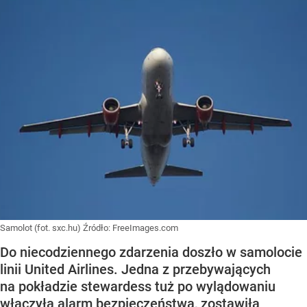
Samolot (fot. sxc.hu)
Źródło:
FreeImages.com
Do niecodziennego zdarzenia doszło w samolocie
linii United Airlines. Jedna z przebywających
na pokładzie stewardess tuż po wylądowaniu
włączyła alarm bezpieczeństwa, zostawiła