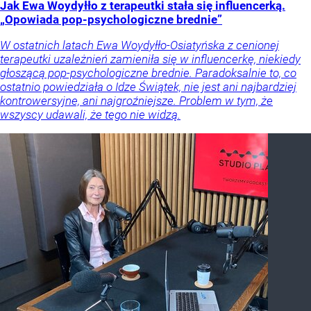
Jak Ewa Woydyłło z terapeutki stała się influencerką.
„Opowiada pop-psychologiczne brednie”
W ostatnich latach Ewa Woydyłło-Osiatyńska z cenionej
terapeutki uzależnień zamieniła się w influencerkę, niekiedy
głoszącą pop-psychologiczne brednie. Paradoksalnie to, co
ostatnio powiedziała o Idze Świątek, nie jest ani najbardziej
kontrowersyjne, ani najgroźniejsze. Problem w tym, że
wszyscy udawali, że tego nie widzą.