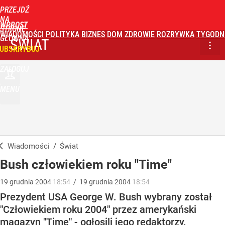
PRZEJDŹ
NA
WPROST
STRONĘ
WIADOMOŚCI
POLITYKA
BIZNES
DOM
ZDROWIE
ROZRYWKA
TYGODN
GŁÓWNĄ
ŚWIAT
UBSKRYBUJ
ZALOGUJ
MENU
Wiadomości
/
Świat
Bush człowiekiem roku "Time"
19
grudnia
2004
18:54
/
19
grudnia
2004
18:54
Prezydent USA George W. Bush wybrany został
"Człowiekiem roku 2004" przez amerykański
magazyn "Time" - ogłosili jego redaktorzy.