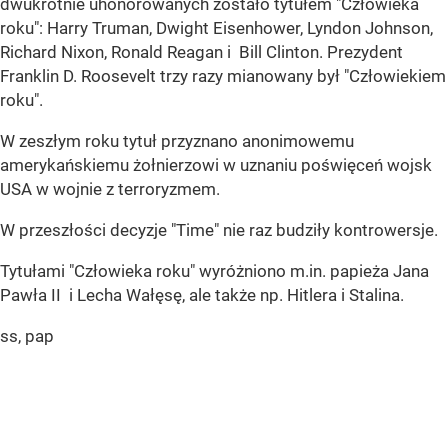
dwukrotnie uhonorowanych zostało tytułem "Człowieka
roku": Harry Truman, Dwight Eisenhower, Lyndon Johnson,
Richard Nixon, Ronald Reagan i Bill Clinton. Prezydent
Franklin D. Roosevelt trzy razy mianowany był "Człowiekiem
roku".
W zeszłym roku tytuł przyznano anonimowemu
amerykańskiemu żołnierzowi w uznaniu poświęceń wojsk
USA w wojnie z terroryzmem.
W przeszłości decyzje "Time" nie raz budziły kontrowersje.
Tytułami "Człowieka roku" wyróżniono m.in. papieża Jana
Pawła II i Lecha Wałęsę, ale także np. Hitlera i Stalina.
ss, pap