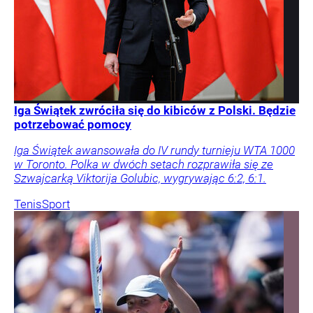
Iga Świątek zwróciła się do kibiców z Polski. Będzie
potrzebować pomocy
Iga Świątek awansowała do IV rundy turnieju WTA 1000
w Toronto. Polka w dwóch setach rozprawiła się ze
Szwajcarką Viktorija Golubic, wygrywając 6:2, 6:1.
Tenis
Sport