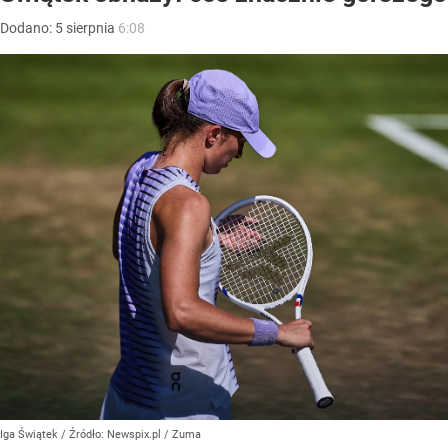
Dodano:
5
sierpnia
6:08
Iga Świątek
/ Źródło:
Newspix.pl
/
Zuma