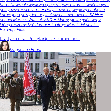
Karol Nawrocki wyciszył spory między dwoma zwaśnionymi
politycznymi obozami. – Dotychczas największą hańbą na
karcie jego prezydentury jest chyba zawetowanie SAFE –
ocenia Mariusz Witczak z KO. – Mamy głowę państwa, z
której możemy być dumni – kontruje Marek Jakubiak z
Rozwoju Plus.
Kraj
Tylko u Nas
Polityka
Opinie i komentarze
Magdalena
Frindt