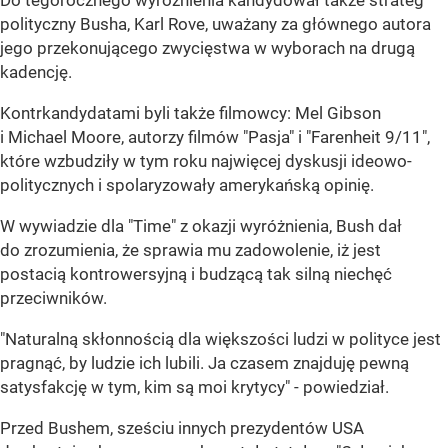
Do tegorocznego wyróżnienia kandydował także strateg
polityczny Busha, Karl Rove, uważany za głównego autora
jego przekonującego zwycięstwa w wyborach na drugą
kadencję.
Kontrkandydatami byli także filmowcy: Mel Gibson
i Michael Moore, autorzy filmów "Pasja" i "Farenheit 9/11",
które wzbudziły w tym roku najwięcej dyskusji ideowo-
politycznych i spolaryzowały amerykańską opinię.
W wywiadzie dla "Time" z okazji wyróżnienia, Bush dał
do zrozumienia, że sprawia mu zadowolenie, iż jest
postacią kontrowersyjną i budzącą tak silną niechęć
przeciwników.
"Naturalną skłonnością dla większości ludzi w polityce jest
pragnąć, by ludzie ich lubili. Ja czasem znajduję pewną
satysfakcję w tym, kim są moi krytycy" - powiedział.
Przed Bushem, sześciu innych prezydentów USA