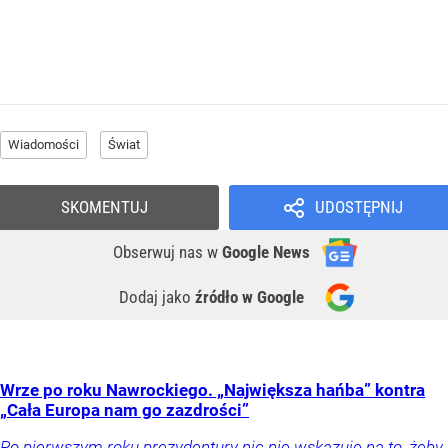
Wiadomości
Świat
SKOMENTUJ
UDOSTĘPNIJ
Obserwuj nas
w
Google News
Dodaj jako
źródło w Google
Wrze po roku Nawrockiego. „Największa hańba” kontra
„Cała Europa nam go zazdrości”
Po pierwszym roku prezydentury nic nie wskazuje na to, żeby