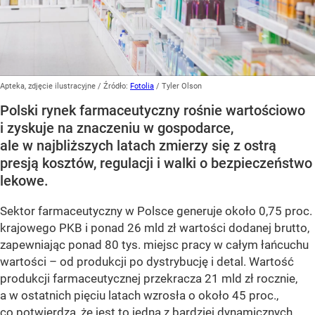
Apteka, zdjęcie ilustracyjne
/ Źródło:
Fotolia
/
Tyler Olson
Polski rynek farmaceutyczny rośnie wartościowo
i zyskuje na znaczeniu w gospodarce,
ale w najbliższych latach zmierzy się z ostrą
presją kosztów, regulacji i walki o bezpieczeństwo
lekowe.
Sektor farmaceutyczny w Polsce generuje około 0,75 proc.
krajowego PKB i ponad 26 mld zł wartości dodanej brutto,
zapewniając ponad 80 tys. miejsc pracy w całym łańcuchu
wartości – od produkcji po dystrybucję i detal. Wartość
produkcji farmaceutycznej przekracza 21 mld zł rocznie,
a w ostatnich pięciu latach wzrosła o około 45 proc.,
co potwierdza, że jest to jedna z bardziej dynamicznych