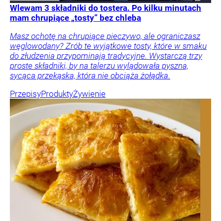
Wlewam 3 składniki do tostera. Po kilku minutach
mam chrupiące „tosty” bez chleba
Masz ochotę na chrupiące pieczywo, ale ograniczasz
węglowodany? Zrób te wyjątkowe tosty, które w smaku
do złudzenia przypominają tradycyjne. Wystarczą trzy
proste składniki, by na talerzu wylądowała pyszna,
sycąca przekąska, która nie obciąża żołądka.
Przepisy
Produkty
Żywienie