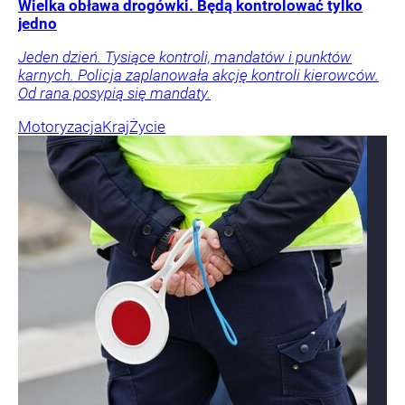
Wielka obława drogówki. Będą kontrolować tylko
jedno
Jeden dzień. Tysiące kontroli, mandatów i punktów
karnych. Policja zaplanowała akcję kontroli kierowców.
Od rana posypią się mandaty.
Motoryzacja
Kraj
Życie