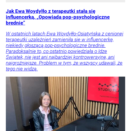
Jak Ewa Woydyłło z terapeutki stała się
influencerką. „Opowiada pop-psychologiczne
brednie”
W ostatnich latach Ewa Woydyłło-Osiatyńska z cenionej
terapeutki uzależnień zamieniła się w influencerkę,
niekiedy głoszącą pop-psychologiczne brednie.
Paradoksalnie to, co ostatnio powiedziała o Idze
Świątek, nie jest ani najbardziej kontrowersyjne, ani
najgroźniejsze. Problem w tym, że wszyscy udawali, że
tego nie widzą.