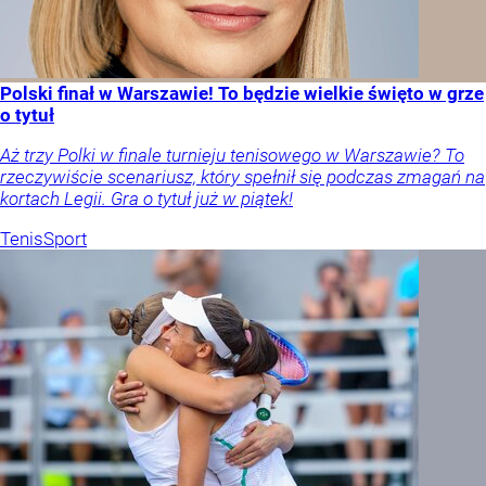
Polski finał w Warszawie! To będzie wielkie święto w grze
o tytuł
Aż trzy Polki w finale turnieju tenisowego w Warszawie? To
rzeczywiście scenariusz, który spełnił się podczas zmagań na
kortach Legii. Gra o tytuł już w piątek!
Tenis
Sport