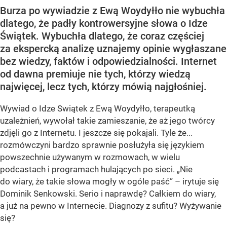
Burza po wywiadzie z Ewą Woydyłło nie wybuchła
dlatego, że padły kontrowersyjne słowa o Idze
Świątek. Wybuchła dlatego, że coraz częściej
za ekspercką analizę uznajemy opinie wygłaszane
bez wiedzy, faktów i odpowiedzialności. Internet
od dawna premiuje nie tych, którzy wiedzą
najwięcej, lecz tych, którzy mówią najgłośniej.
Wywiad o Idze Swiątek z Ewą Woydyłło, terapeutką
uzależnień, wywołał takie zamieszanie, że aż jego twórcy
zdjęli go z Internetu. I jeszcze się pokajali. Tyle że...
rozmówczyni bardzo sprawnie posłużyła się językiem
powszechnie używanym w rozmowach, w wielu
podcastach i programach hulających po sieci. „Nie
do wiary, że takie słowa mogły w ogóle paść” – irytuje się
Dominik Senkowski. Serio i naprawdę? Całkiem do wiary,
a już na pewno w Internecie. Diagnozy z sufitu? Wyżywanie
się?