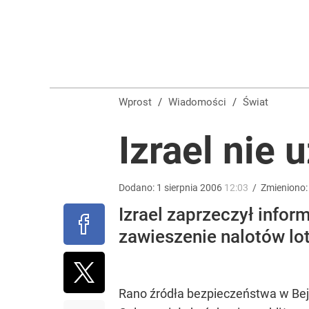
Prawdziwa wartość różnorodności
dodaj
Farmacja: wzrost pod presją. co czeka branżę do 
Wprost
/
Wiadomości
/
Świat
dodaj
Izrael nie
Wrze po roku Nawrockiego. „Największa hańba” ko
Dodano:
1
sierpnia
2006
12:03
/
Zmieniono
Izrael zaprzeczył infor
14
zawieszenie nalotów lot
Rano źródła bezpieczeństwa w Bejr