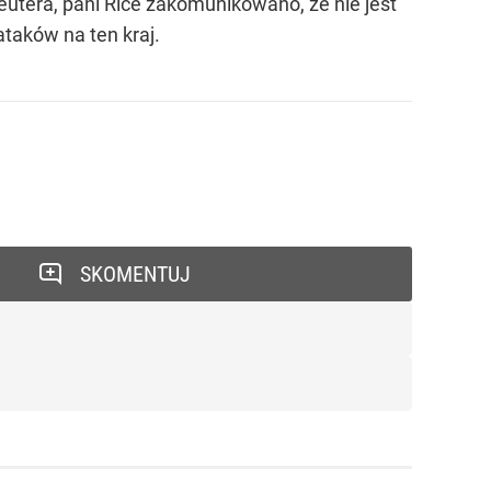
utera, pani Rice zakomunikowano, że nie jest
taków na ten kraj.
SKOMENTUJ