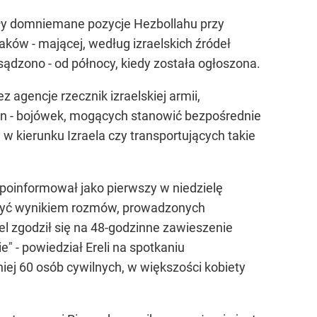
yły domniemane pozycje Hezbollahu przy
aków - mającej, według izraelskich źródeł
ądzono - od północy, kiedy została ogłoszona.
agencje rzecznik izraelskiej armii,
in - bojówek, mogących stanowić bezpośrednie
 w kierunku Izraela czy transportujących takie
poinformował jako pierwszy w niedzielę
 być wynikiem rozmów, prowadzonych
el zgodził się na 48-godzinne zawieszenie
" - powiedział Ereli na spotkaniu
niej 60 osób cywilnych, w większości kobiety