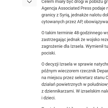
Celem miały być drogi w pobliżu gr
Agencja Associated Press podaje 
granicy z Syrią, jednakże nalotu d
cytowanych przez AP, obowiązywać 
O takim terminie 48-godzinnego ws
zastrzegając jednak że wojsko re
zagrożenie dla Izraela. Wymienił tu
pociski.
O decyzji Izraela w sprawie natyc
późnym wieczorem rzecznik Depar
na miejscu przez sekretarz stanu C
działań powietrznych w południowym
z dziennikarzami. W izraelskim nal
i dzieci.