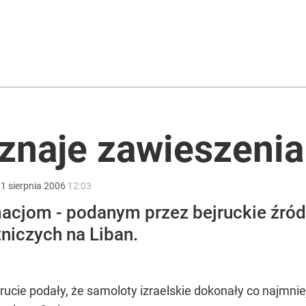
2030 roku?
 uznaje zawieszeni
ntra „Cała Europa nam go zazdrości”
:
1
sierpnia
2006
12:03
macjom - podanym przez bejruckie źród
niczych na Liban.
ucie podały, że samoloty izraelskie dokonały co najmni