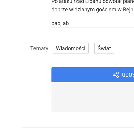
Po ataku rząd Libanu odwołał plan
dobrze widzianym gościem w Bejru
pap, ab
Wiadomości
Świat
UDO