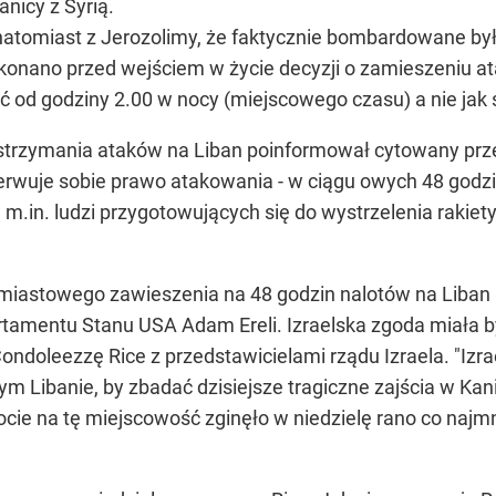
anicy z Syrią.
natomiast z Jerozolimy, że faktycznie bombardowane b
okonano przed wejściem w życie decyzji o zamieszeniu at
od godziny 2.00 w nocy (miejscowego czasu) a nie jak s
trzymania ataków na Liban poinformował cytowany przez 
zerwuje sobie prawo atakowania - w ciągu owych 48 godz
 m.in. ludzi przygotowujących się do wystrzelenia rakiety
hmiastowego zawieszenia na 48 godzin nalotów na Liban 
tamentu Stanu USA Adam Ereli. Izraelska zgoda miała
ondoleezzę Rice z przedstawicielami rządu Izraela. "Izra
 Libanie, by zbadać dzisiejsze tragiczne zajścia w Kanie
ocie na tę miejscowość zginęło w niedzielę rano co najm