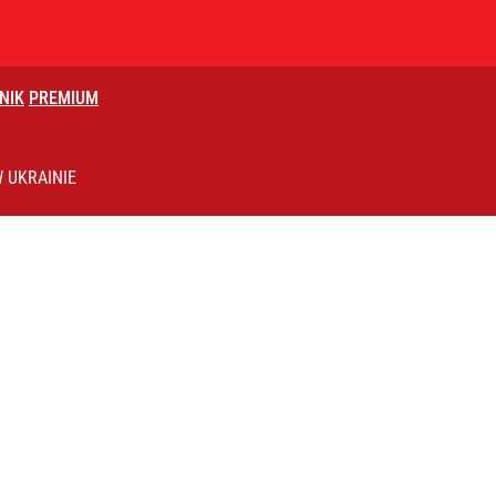
NIK
PREMIUM
go. „Wara od rządzenia Polską”
 UKRAINIE
lnej kolekcji kapsułowej
i go Polacy. Sondaż dla „Wprost”