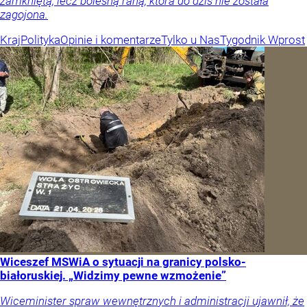
zamkniętą, lecz bolesną raną, która do dziś nie została
zagojona.
Kraj
Polityka
Opinie i komentarze
Tylko u Nas
Tygodnik Wprost
Wiceszef MSWiA o sytuacji na granicy polsko-
białoruskiej. „Widzimy pewne wzmożenie”
Wiceminister spraw wewnętrznych i administracji ujawnił, że