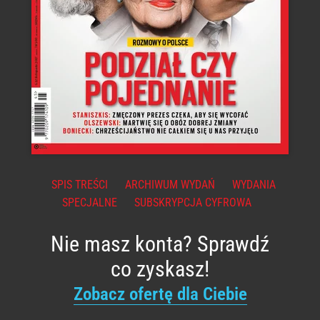
SPIS TREŚCI
ARCHIWUM WYDAŃ
WYDANIA
SPECJALNE
SUBSKRYPCJA CYFROWA
Nie masz konta? Sprawdź
co zyskasz!
Zobacz ofertę dla Ciebie