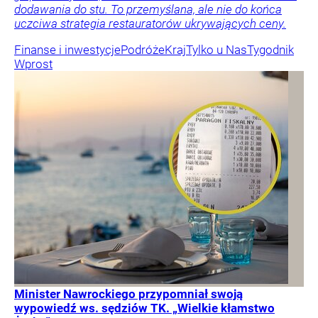
dodawania do stu. To przemyślana, ale nie do końca
uczciwa strategia restauratorów ukrywających ceny.
Finanse i inwestycje
Podróże
Kraj
Tylko u Nas
Tygodnik
Wprost
Minister Nawrockiego przypomniał swoją
wypowiedź ws. sędziów TK. „Wielkie kłamstwo