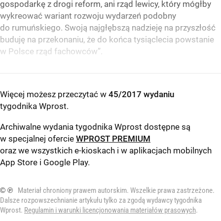
gospodarkę z drogi reform, ani rząd lewicy, który mógłby
wykreować wariant rozwoju wydarzeń podobny
do rumuńskiego. Swoją najgłębszą nadzieję na przyszłość
buduję na przekonaniu, że do końca tysiąclecia powstanie
w Polsce rząd fachowców”.
Więcej możesz przeczytać w
45/2017 wydaniu
tygodnika Wprost
.
Archiwalne wydania tygodnika Wprost dostępne są
w specjalnej ofercie
WPROST PREMIUM
oraz we wszystkich e-kioskach i w aplikacjach mobilnych
App Store
i
Google Play
.
© ℗
Materiał chroniony prawem autorskim. Wszelkie prawa zastrzeżone.
Dalsze rozpowszechnianie artykułu tylko za zgodą wydawcy tygodnika
Wprost.
Regulamin i warunki licencjonowania materiałów prasowych
.