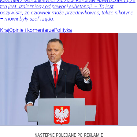
Kazimierz Marcinkiewicz zarzucił Karolowi Nawrockiemu, że
ten jest uzależniony od pewnej substancji. – To jest
oczywiste, że człowiek może przedawkować, także nikotynę
– mówił były szef rządu.
Kraj
Opinie i komentarze
Polityka