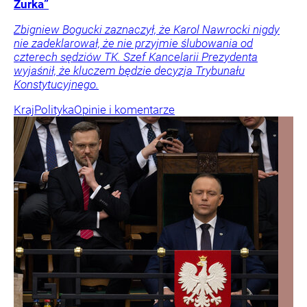
Żurka”
Zbigniew Bogucki zaznaczył, że Karol Nawrocki nigdy
nie zadeklarował, że nie przyjmie ślubowania od
czterech sędziów TK. Szef Kancelarii Prezydenta
wyjaśnił, że kluczem będzie decyzja Trybunału
Konstytucyjnego.
Kraj
Polityka
Opinie i komentarze