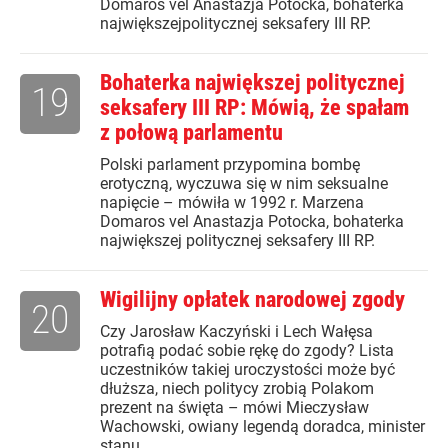
Domaros vel Anastazja Potocka, bohaterka
największejpolitycznej seksafery III RP.
Bohaterka największej politycznej
19
seksafery III RP: Mówią, że spałam
z połową parlamentu
Polski parlament przypomina bombę
erotyczną, wyczuwa się w nim seksualne
napięcie – mówiła w 1992 r. Marzena
Domaros vel Anastazja Potocka, bohaterka
największej politycznej seksafery III RP.
Wigilijny opłatek narodowej zgody
20
Czy Jarosław Kaczyński i Lech Wałęsa
potrafią podać sobie rękę do zgody? Lista
uczestników takiej uroczystości może być
dłuższa, niech politycy zrobią Polakom
prezent na święta – mówi Mieczysław
Wachowski, owiany legendą doradca, minister
stanu...