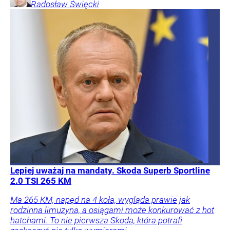
Radosław
Święcki
Lepiej uważaj na mandaty. Skoda Superb Sportline
2.0 TSI 265 KM
Ma 265 KM, napęd na 4 koła, wygląda prawie jak
rodzinna limuzyna, a osiągami może konkurować z hot
hatchami. To nie pierwsza Skoda, która potrafi