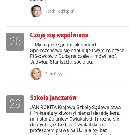
Jacek Pochłopień
Czuję się współwinna
26
– My to przeżyjemy jako naród.
Społeczeństwo się odbuduje i wymiecie tych
PiS-owców z Dudą na czele – mówi prof.
Jadwiga Staniszkis, socjolog.
Eliza Olczyk
Szkoła janczarów
29
JAN ROKITA Krajową Szkołę Sądownictwa
i Prokuratury stworzył niemal dekadę temu
minister Zbigniew Ćwiąkalski. I można się
domyślać, iż fakt, że Ćwiąkalski jest
profesorem prawa na UJ, nie był bez