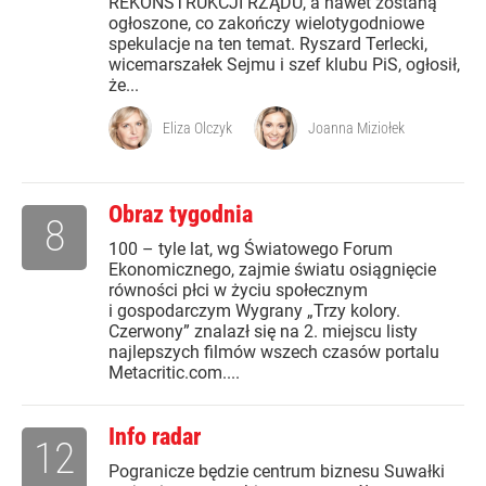
REKONSTRUKCJI RZĄDU, a nawet zostaną
ogłoszone, co zakończy wielotygodniowe
spekulacje na ten temat. Ryszard Terlecki,
wicemarszałek Sejmu i szef klubu PiS, ogłosił,
że...
Eliza Olczyk
Joanna Miziołek
Obraz tygodnia
8
100 – tyle lat, wg Światowego Forum
Ekonomicznego, zajmie światu osiągnięcie
równości płci w życiu społecznym
i gospodarczym Wygrany „Trzy kolory.
Czerwony” znalazł się na 2. miejscu listy
najlepszych filmów wszech czasów portalu
Metacritic.com....
Info radar
12
Pogranicze będzie centrum biznesu Suwałki