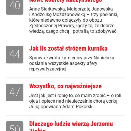
40
Annę Siarkowską, Małgorzatę Janowską
i Andżelikę Możdżanowską – trzy posłanki,
które niedawno dołączyły do obozu
Zjednoczonej Prawicy, łączy to, że dobrze
wiedzą, czego chcą i potrafią to zdobywać.
Jak lis został stróżem kurnika
44
Sprawa zwrotu kamienicy przy Nabielaka
odsłania wszystkie aspekty afery
reprywatyzacyjnej.
Wszystko, co najważniejsze
47
Jest jak jest i robię to, co mam zrobić – o roli
ojca i opiece nad nieuleczalnie chorą córką
Julią opowiada Adam Pokorski.
Dlaczego ludzie wierzą Jerzemu
50