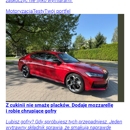
zaskoczyć nie tylko wymiarami.
Motoryzacja
Testy
Twój portfel
Z cukinii nie smażę placków. Dodaję mozzarellę
i robię chrupiące gofry
Lubisz gofry? Gdy spróbujesz tych przepadniesz. Jeden
wytrawny składnik sprawia, że smakują naprawdę