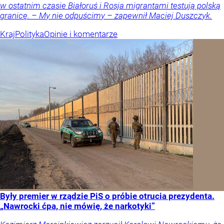
w ostatnim czasie Białoruś i Rosja migrantami testują polską
granicę. – My nie odpuścimy – zapewnił Maciej Duszczyk.
Kraj
Polityka
Opinie i komentarze
Były premier w rządzie PiS o próbie otrucia prezydenta.
„Nawrocki ćpa, nie mówię, że narkotyki”