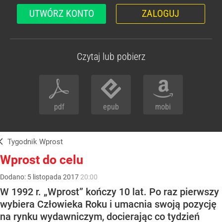
UTWÓRZ KONTO
ZALOGUJ
Czytaj lub pobierz
pdf
epub
mobi
Tygodnik Wprost
Wprost do celu
Dodano:
5
listopada
2017
20:00
W 1992 r. „Wprost” kończy 10 lat. Po raz pierwszy
wybiera Człowieka Roku i umacnia swoją pozycję
na rynku wydawniczym, docierając co tydzień