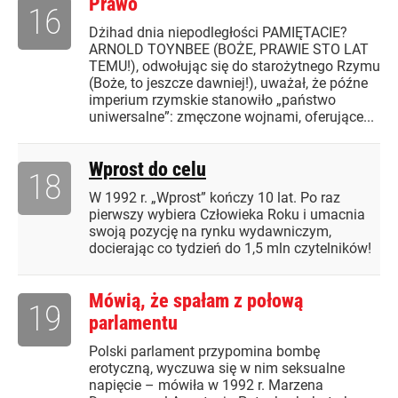
Prawo
16
Dżihad dnia niepodległości PAMIĘTACIE?
ARNOLD TOYNBEE (BOŻE, PRAWIE STO LAT
TEMU!), odwołując się do starożytnego Rzymu
(Boże, to jeszcze dawniej!), uważał, że późne
imperium rzymskie stanowiło „państwo
uniwersalne”: zmęczone wojnami, oferujące...
Wprost do celu
18
W 1992 r. „Wprost” kończy 10 lat. Po raz
pierwszy wybiera Człowieka Roku i umacnia
swoją pozycję na rynku wydawniczym,
docierając co tydzień do 1,5 mln czytelników!
Mówią, że spałam z połową
19
parlamentu
Polski parlament przypomina bombę
erotyczną, wyczuwa się w nim seksualne
napięcie – mówiła w 1992 r. Marzena