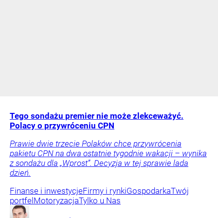
Tego sondażu premier nie może zlekceważyć.
Polacy o przywróceniu CPN
Prawie dwie trzecie Polaków chce przywrócenia
pakietu CPN na dwa ostatnie tygodnie wakacji – wynika
z sondażu dla „Wprost”. Decyzja w tej sprawie lada
dzień.
Finanse i inwestycje
Firmy i rynki
Gospodarka
Twój
portfel
Motoryzacja
Tylko u Nas