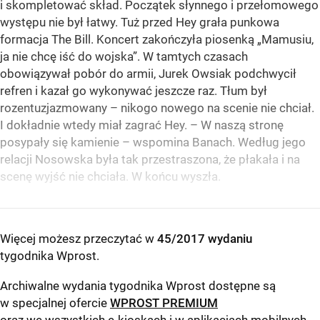
i skompletować skład. Początek słynnego i przełomowego
występu nie był łatwy. Tuż przed Hey grała punkowa
formacja The Bill. Koncert zakończyła piosenką „Mamusiu,
ja nie chcę iść do wojska”. W tamtych czasach
obowiązywał pobór do armii, Jurek Owsiak podchwycił
refren i kazał go wykonywać jeszcze raz. Tłum był
rozentuzjazmowany – nikogo nowego na scenie nie chciał.
I dokładnie wtedy miał zagrać Hey. – W naszą stronę
posypały się kamienie – wspomina Banach. Według jego
relacji Nosowska była tak przestraszona, że płakała i na
scenę wyjść nie chciała. W końcu wyszła.
Więcej możesz przeczytać w
45/2017 wydaniu
tygodnika Wprost
.
Archiwalne wydania tygodnika Wprost dostępne są
w specjalnej ofercie
WPROST PREMIUM
oraz we wszystkich e-kioskach i w aplikacjach mobilnych