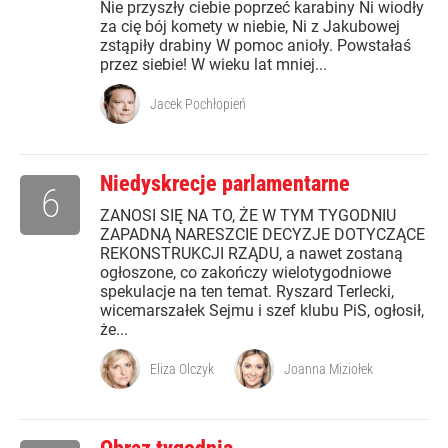
Nie przyszły ciebie poprzeć karabiny Ni wiodły
za cię bój komety w niebie, Ni z Jakubowej
zstąpiły drabiny W pomoc anioły. Powstałaś
przez siebie! W wieku lat mniej...
Jacek Pochłopień
Niedyskrecje parlamentarne
6
ZANOSI SIĘ NA TO, ŻE W TYM TYGODNIU
ZAPADNĄ NARESZCIE DECYZJE DOTYCZĄCE
REKONSTRUKCJI RZĄDU, a nawet zostaną
ogłoszone, co zakończy wielotygodniowe
spekulacje na ten temat. Ryszard Terlecki,
wicemarszałek Sejmu i szef klubu PiS, ogłosił,
że...
Eliza Olczyk
Joanna Miziołek