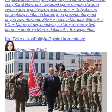
żeby Karol Nawrocki wyciszył spory między dwoma
zwaśnionymi politycznymi obozami. – Dotychczas
największą hańbą na karcie jego prezydentury jest
chyba zawetowanie SAFE – ocenia Mariusz Witczak z
KO. – Mamy głowę państwa, z której możemy być
dumni – kontruje Marek Jakubiak z Rozwoju Plus.
Kraj
Tylko u Nas
Polityka
Opinie i komentarze
Magdalena
Frindt