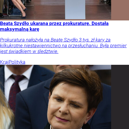
Beata Szydło ukarana przez prokuraturę. Dostała
maksymalną karę
Prokuratura nałożyła na Beatę Szydło 3 tys. zł kary za
kilkukrotne niestawiennictwo na przesłuchaniu. Była premier
jest świadkiem w śledztwie.
Kraj
Polityka