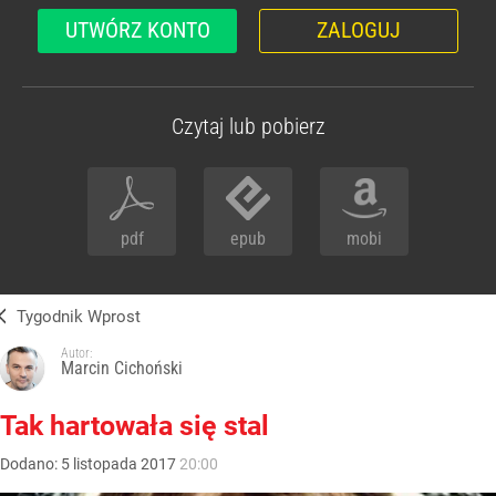
UTWÓRZ KONTO
ZALOGUJ
Czytaj lub pobierz
pdf
epub
mobi
Tygodnik Wprost
Autor:
Marcin Cichoński
Tak hartowała się stal
Dodano:
5
listopada
2017
20:00