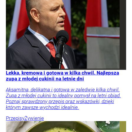
Lekka, kremowa i gotowa w kilka chwil. Najlepsza
zupa z młodej cukinii na letnie dni
Aksamitna, delikatna i gotowa w zaledwie kilka chwil.
Zupa z młodej cukinii to idealny pomysł na letni obiad.
Poznaj sprawdzony przepis oraz wskazówki, dzięki
którym zawsze wychodzi idealnie.
Przepisy
Żywienie