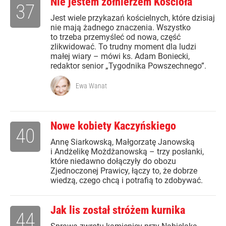
Nie jestem żołnierzem Kościoła
37
Jest wiele przykazań kościelnych, które dzisiaj
nie mają żadnego znaczenia. Wszystko
to trzeba przemyśleć od nowa, część
zlikwidować. To trudny moment dla ludzi
małej wiary – mówi ks. Adam Boniecki,
redaktor senior „Tygodnika Powszechnego”.
Ewa Wanat
Nowe kobiety Kaczyńskiego
40
Annę Siarkowską, Małgorzatę Janowską
i Andżelikę Możdżanowską – trzy posłanki,
które niedawno dołączyły do obozu
Zjednoczonej Prawicy, łączy to, że dobrze
wiedzą, czego chcą i potrafią to zdobywać.
Jak lis został stróżem kurnika
44