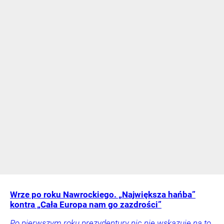
Wrze po roku Nawrockiego. „Największa hańba”
kontra „Cała Europa nam go zazdrości”
Po pierwszym roku prezydentury nic nie wskazuje na to,