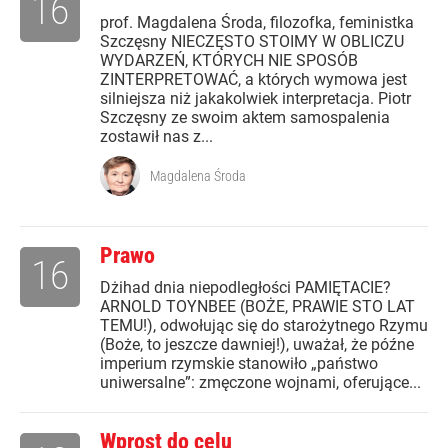
16
prof. Magdalena Środa, filozofka, feministka
Szczęsny NIECZĘSTO STOIMY W OBLICZU
WYDARZEŃ, KTÓRYCH NIE SPOSÓB
ZINTERPRETOWAĆ, a których wymowa jest
silniejsza niż jakakolwiek interpretacja. Piotr
Szczęsny ze swoim aktem samospalenia
zostawił nas z...
Magdalena Środa
Prawo
16
Dżihad dnia niepodległości PAMIĘTACIE?
ARNOLD TOYNBEE (BOŻE, PRAWIE STO LAT
TEMU!), odwołując się do starożytnego Rzymu
(Boże, to jeszcze dawniej!), uważał, że późne
imperium rzymskie stanowiło „państwo
uniwersalne”: zmęczone wojnami, oferujące...
Wprost do celu