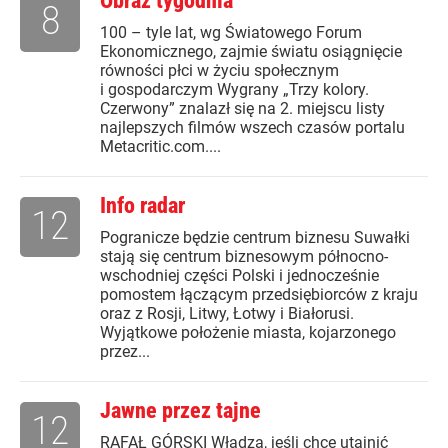
Obraz tygodnia
8
100 – tyle lat, wg Światowego Forum
Ekonomicznego, zajmie światu osiągnięcie
równości płci w życiu społecznym
i gospodarczym Wygrany „Trzy kolory.
Czerwony” znalazł się na 2. miejscu listy
najlepszych filmów wszech czasów portalu
Metacritic.com....
Info radar
12
Pogranicze będzie centrum biznesu Suwałki
stają się centrum biznesowym północno-
wschodniej części Polski i jednocześnie
pomostem łączącym przedsiębiorców z kraju
oraz z Rosji, Litwy, Łotwy i Białorusi.
Wyjątkowe położenie miasta, kojarzonego
przez...
Jawne przez tajne
12
RAFAŁ GÓRSKI Władza, jeśli chce utajnić