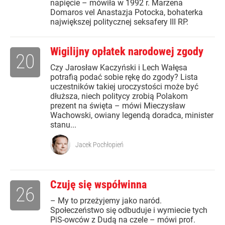
napięcie – mówiła w 1992 r. Marzena
Domaros vel Anastazja Potocka, bohaterka
największej politycznej seksafery III RP.
Wigilijny opłatek narodowej zgody
20
Czy Jarosław Kaczyński i Lech Wałęsa
potrafią podać sobie rękę do zgody? Lista
uczestników takiej uroczystości może być
dłuższa, niech politycy zrobią Polakom
prezent na święta – mówi Mieczysław
Wachowski, owiany legendą doradca, minister
stanu...
Jacek Pochłopień
Czuję się współwinna
26
– My to przeżyjemy jako naród.
Społeczeństwo się odbuduje i wymiecie tych
PiS-owców z Dudą na czele – mówi prof.