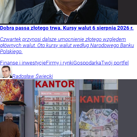
Dobra passa złotego trwa. Kursy walut 6 sierpnia 2026 r.
Czwartek przynosi dalsze umocnienie złotego względem
głównych walut. Oto kursy walut według Narodowego Banku
Polskiego.
Finanse i inwestycje
Firmy i rynki
Gospodarka
Twój portfel
Radosław
Święcki