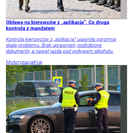
Obława na kierowców z „aplikacją”. Co druga
kontrola z mandatem
Kontrola kierowców z „aplikacją” ujawniła ogromną
skalę problemu. Brak uprawnień, podrobione
dokumenty, a nawet jazda pod wpływem alkoholu.
Motoryzacja
Kraj