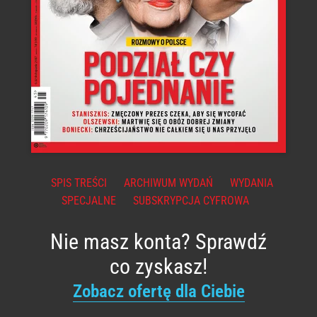
SPIS TREŚCI
ARCHIWUM WYDAŃ
WYDANIA
SPECJALNE
SUBSKRYPCJA CYFROWA
Nie masz konta? Sprawdź
co zyskasz!
Zobacz ofertę dla Ciebie