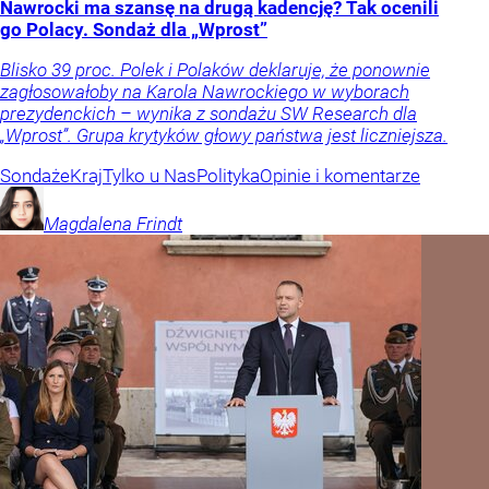
Nawrocki ma szansę na drugą kadencję? Tak ocenili
go Polacy. Sondaż dla „Wprost”
Blisko 39 proc. Polek i Polaków deklaruje, że ponownie
zagłosowałoby na Karola Nawrockiego w wyborach
prezydenckich – wynika z sondażu SW Research dla
„Wprost”. Grupa krytyków głowy państwa jest liczniejsza.
Sondaże
Kraj
Tylko u Nas
Polityka
Opinie i komentarze
Magdalena
Frindt