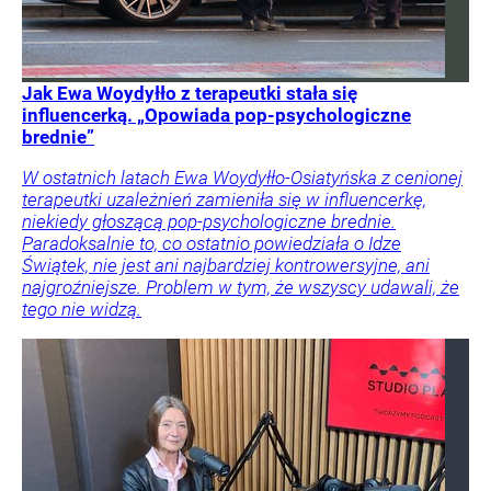
Jak Ewa Woydyłło z terapeutki stała się
influencerką. „Opowiada pop-psychologiczne
brednie”
W ostatnich latach Ewa Woydyłło-Osiatyńska z cenionej
terapeutki uzależnień zamieniła się w influencerkę,
niekiedy głoszącą pop-psychologiczne brednie.
Paradoksalnie to, co ostatnio powiedziała o Idze
Świątek, nie jest ani najbardziej kontrowersyjne, ani
najgroźniejsze. Problem w tym, że wszyscy udawali, że
tego nie widzą.