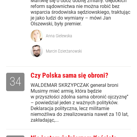
Martwię się o obóz dobrej zmiany. Głębokich
reform sądownictwa nie można robić bez
wsparcia środowiska sędziowskiego, traktując
je jako ludzi do wymiany – mówi Jan
Olszewski, były premier.
Anna Gielewska
Marcin Dzierżanowski
Czy Polska sama się obroni?
34
WALDEMAR SKRZYPCZAK generał broni
Musimy mieć armię, która będzie
w przyszłości zdolna sama obronić ojczyznę”
– powiedział jeden z ważnych polityków.
Deklaracja polityczna, lecz militarnie
niemożliwa do zrealizowania nawet za 10 lat,
zakładając,...