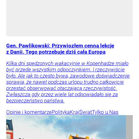
Gen. Pawlikowski: Przywiozłem cenną lekcję
z Danii. Tego potrzebuje dziś cała Europa
Kilka dni spędzonych wakacyjnie w Kopenhadze miało
być przede wszystkim odpoczynkiem. I rzeczywiście
było. Ale jak to często bywa, zawodowe doświadczenie
sprawia, że nawet podczas urlopu trudno całkowicie
przestać obserwować otaczającą rzeczywistość.
Zwłaszcza gdy przez wiele lat odpowiadało się za
bezpieczeństwo państwa.
Opinie i komentarze
Polityka
Kraj
Świat
Tylko u Nas