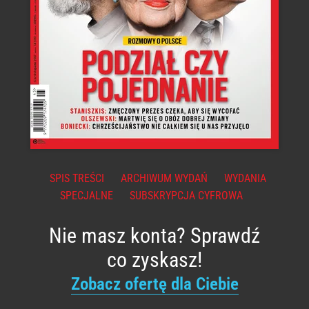
SPIS TREŚCI
ARCHIWUM WYDAŃ
WYDANIA
SPECJALNE
SUBSKRYPCJA CYFROWA
Nie masz konta? Sprawdź
co zyskasz!
Zobacz ofertę dla Ciebie