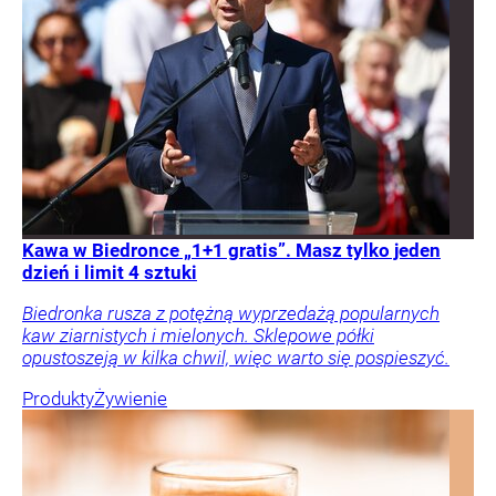
Kawa w Biedronce „1+1 gratis”. Masz tylko jeden
dzień i limit 4 sztuki
Biedronka rusza z potężną wyprzedażą popularnych
kaw ziarnistych i mielonych. Sklepowe półki
opustoszeją w kilka chwil, więc warto się pospieszyć.
Produkty
Żywienie