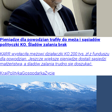
Pieniądze dla powodzian trafiły do męża i sąsiadów
polityczki KO. Śladów zalania brak
KARR wypłaciła mężowi działaczki KO 200 tys. zł z funduszu
dla powodzian. Jeszcze większe pieniądze dostali sąsiedzi
małżeństwa, a śladów zalania trudno się doszukać.
Kraj
Polityka
Gospodarka
Życie