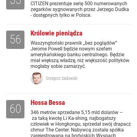
CITIZEN prezentuje serię 500 numerowanych
zegarków sygnowanych przez Jerzego Dudka
- dostępnych tylko w Polsce.
Królowie pieniądza
56
Waszyngtoński prawnik „bez poglądów”
Jerome Powell będzie nowym szefem
amerykańskiego banku centralnego. Będzie
miał większą władzę, niż większość polityków
mogłaby sobie zamarzyć.
Grzegorz Sadowski
Hossa Bessa
60
346 metrów sprzedane 5,15 mld dolarów –
za taką kwotę Li Ka-shing, najbogatszy
człowiek w Hongkongu, sprzedał swój drapacz
chmur The Center. Nabywcą została spółka
zarejestrowana na brytyjskich Wyspach