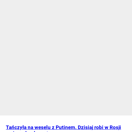
Tańczyła na weselu z Putinem. Dzisiaj robi w Rosji