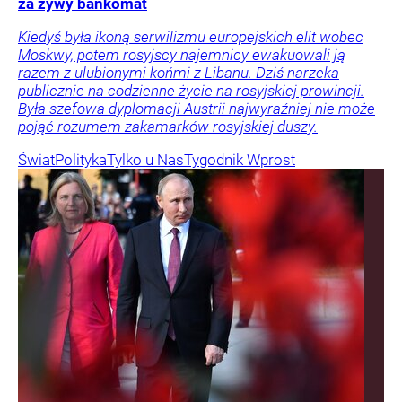
za żywy bankomat
Kiedyś była ikoną serwilizmu europejskich elit wobec
Moskwy, potem rosyjscy najemnicy ewakuowali ją
razem z ulubionymi końmi z Libanu. Dziś narzeka
publicznie na codzienne życie na rosyjskiej prowincji.
Była szefowa dyplomacji Austrii najwyraźniej nie może
pojąć rozumem zakamarków rosyjskiej duszy.
Świat
Polityka
Tylko u Nas
Tygodnik Wprost