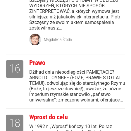
Szczęsny NIECZĘSTO STOIMY W OBLICZU
WYDARZEŃ, KTÓRYCH NIE SPOSÓB
ZINTERPRETOWAĆ, a których wymowa jest
silniejsza niż jakakolwiek interpretacja. Piotr
Szczęsny ze swoim aktem samospalenia
zostawił nas z...
Magdalena Środa
Prawo
16
Dżihad dnia niepodległości PAMIĘTACIE?
ARNOLD TOYNBEE (BOŻE, PRAWIE STO LAT
TEMU!), odwołując się do starożytnego Rzymu
(Boże, to jeszcze dawniej!), uważał, że późne
imperium rzymskie stanowiło „państwo
uniwersalne”: zmęczone wojnami, oferujące...
Wprost do celu
18
W 1992 r. „Wprost” kończy 10 lat. Po raz