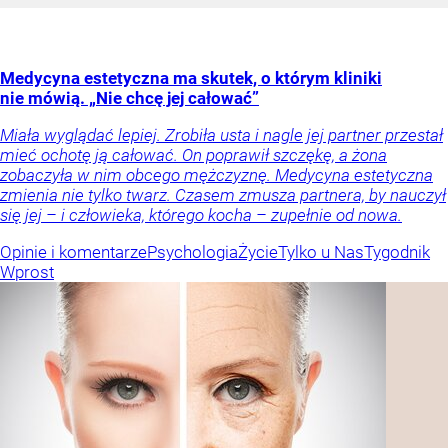
Medycyna estetyczna ma skutek, o którym kliniki
nie mówią. „Nie chcę jej całować”
Miała wyglądać lepiej. Zrobiła usta i nagle jej partner przestał
mieć ochotę ją całować. On poprawił szczękę, a żona
zobaczyła w nim obcego mężczyznę. Medycyna estetyczna
zmienia nie tylko twarz. Czasem zmusza partnera, by nauczył
się jej – i człowieka, którego kocha – zupełnie od nowa.
Opinie i komentarze
Psychologia
Życie
Tylko u Nas
Tygodnik
Wprost