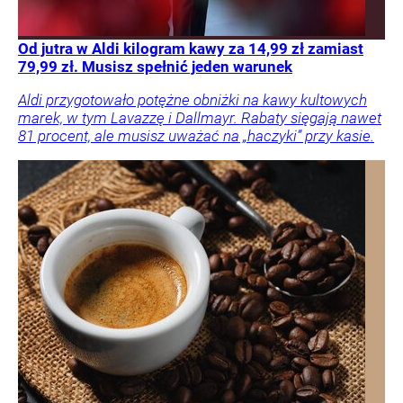
Od jutra w Aldi kilogram kawy za 14,99 zł zamiast
79,99 zł. Musisz spełnić jeden warunek
Aldi przygotowało potężne obniżki na kawy kultowych
marek, w tym Lavazzę i Dallmayr. Rabaty sięgają nawet
81 procent, ale musisz uważać na „haczyki” przy kasie.