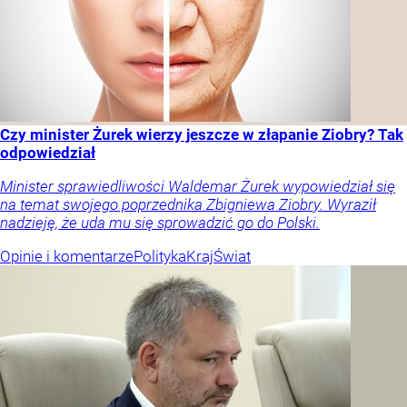
Czy minister Żurek wierzy jeszcze w złapanie Ziobry? Tak
odpowiedział
Minister sprawiedliwości Waldemar Żurek wypowiedział się
na temat swojego poprzednika Zbigniewa Ziobry. Wyraził
nadzieję, że uda mu się sprowadzić go do Polski.
Opinie i komentarze
Polityka
Kraj
Świat