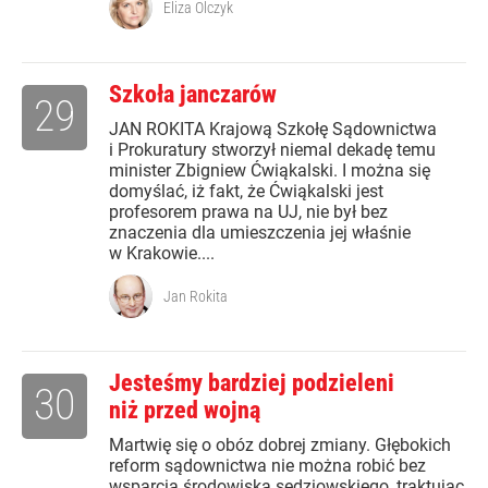
Eliza Olczyk
Szkoła janczarów
29
JAN ROKITA Krajową Szkołę Sądownictwa
i Prokuratury stworzył niemal dekadę temu
minister Zbigniew Ćwiąkalski. I można się
domyślać, iż fakt, że Ćwiąkalski jest
profesorem prawa na UJ, nie był bez
znaczenia dla umieszczenia jej właśnie
w Krakowie....
Jan Rokita
Jesteśmy bardziej podzieleni
30
niż przed wojną
Martwię się o obóz dobrej zmiany. Głębokich
reform sądownictwa nie można robić bez
wsparcia środowiska sędziowskiego, traktując