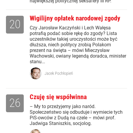
największej politycznej seksafery III RP.
Wigilijny opłatek narodowej zgody
20
Czy Jarosław Kaczyński i Lech Wałęsa
potrafią podać sobie rękę do zgody? Lista
uczestników takiej uroczystości może być
dłuższa, niech politycy zrobią Polakom
prezent na święta – mówi Mieczysław
Wachowski, owiany legendą doradca, minister
stanu...
Jacek Pochłopień
Czuję się współwinna
26
– My to przeżyjemy jako naród.
Społeczeństwo się odbuduje i wymiecie tych
PiS-owców z Dudą na czele – mówi prof.
Jadwiga Staniszkis, socjolog.