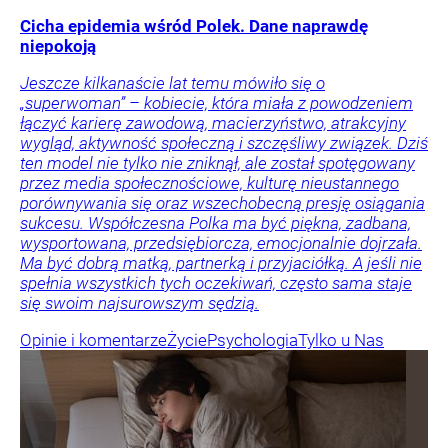
Cicha epidemia wśród Polek. Dane naprawdę
niepokoją
Jeszcze kilkanaście lat temu mówiło się o
„superwoman” – kobiecie, która miała z powodzeniem
łączyć karierę zawodową, macierzyństwo, atrakcyjny
wygląd, aktywność społeczną i szczęśliwy związek. Dziś
ten model nie tylko nie zniknął, ale został spotęgowany
przez media społecznościowe, kulturę nieustannego
porównywania się oraz wszechobecną presję osiągania
sukcesu. Współczesna Polka ma być piękna, zadbana,
wysportowana, przedsiębiorcza, emocjonalnie dojrzała.
Ma być dobrą matką, partnerką i przyjaciółką. A jeśli nie
spełnia wszystkich tych oczekiwań, często sama staje
się swoim najsurowszym sędzią.
Opinie i komentarze
Życie
Psychologia
Tylko u Nas