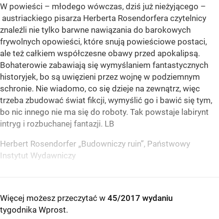
W powieści – młodego wówczas, dziś już nieżyjącego –
austriackiego pisarza Herberta Rosendorfera czytelnicy
znaleźli nie tylko barwne nawiązania do barokowych
frywolnych opowieści, które snują powieściowe postaci,
ale też całkiem współczesne obawy przed apokalipsą.
Bohaterowie zabawiają się wymyślaniem fantastycznych
historyjek, bo są uwięzieni przez wojnę w podziemnym
schronie. Nie wiadomo, co się dzieje na zewnątrz, więc
trzeba zbudować świat fikcji, wymyślić go i bawić się tym,
bo nic innego nie ma się do roboty. Tak powstaje labirynt
intryg i rozbuchanej fantazji. LB
Herbert Rosendorfer „Budowniczy ruin”, Państwowy
Instytut Wydawniczy
Więcej możesz przeczytać w
45/2017 wydaniu
tygodnika Wprost
.