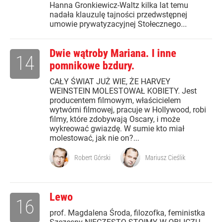
Hanna Gronkiewicz-Waltz kilka lat temu
nadała klauzulę tajności przedwstępnej
umowie prywatyzacyjnej Stołecznego...
Dwie wątroby Mariana. I inne
14
pomnikowe bzdury.
CAŁY ŚWIAT JUŻ WIE, ŻE HARVEY
WEINSTEIN MOLESTOWAŁ KOBIETY. Jest
producentem filmowym, właścicielem
wytwórni filmowej, pracuje w Hollywood, robi
filmy, które zdobywają Oscary, i może
wykreować gwiazdę. W sumie kto miał
molestować, jak nie on?...
Robert Górski
Mariusz Cieślik
Lewo
16
prof. Magdalena Środa, filozofka, feministka