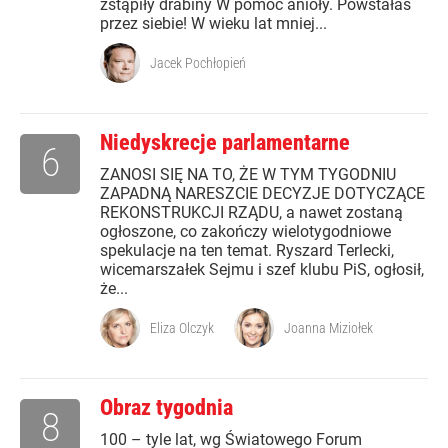
zstąpiły drabiny W pomoc anioły. Powstałaś
przez siebie! W wieku lat mniej...
Jacek Pochłopień
Niedyskrecje parlamentarne
6
ZANOSI SIĘ NA TO, ŻE W TYM TYGODNIU
ZAPADNĄ NARESZCIE DECYZJE DOTYCZĄCE
REKONSTRUKCJI RZĄDU, a nawet zostaną
ogłoszone, co zakończy wielotygodniowe
spekulacje na ten temat. Ryszard Terlecki,
wicemarszałek Sejmu i szef klubu PiS, ogłosił,
że...
Eliza Olczyk
Joanna Miziołek
Obraz tygodnia
8
100 – tyle lat, wg Światowego Forum