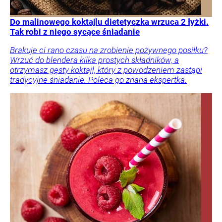
Do malinowego koktajlu dietetyczka wrzuca 2 łyżki.
Tak robi z niego sycące śniadanie
Brakuje ci rano czasu na zrobienie pożywnego posiłku?
Wrzuć do blendera kilka prostych składników, a
otrzymasz gęsty koktajl, który z powodzeniem zastąpi
tradycyjne śniadanie. Poleca go znana ekspertka.