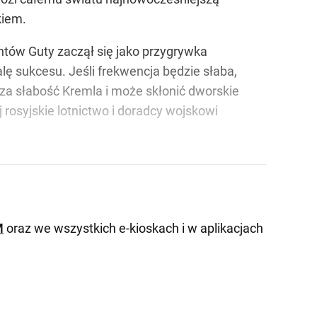
kiem.
antów Guty zaczął się jako przygrywka
alę sukcesu. Jeśli frekwencja będzie słaba,
a słabość Kremla i może skłonić dworskie
 rosyjskie lotnictwo i doradcy wojskowi
M
oraz we wszystkich e-kioskach i w aplikacjach