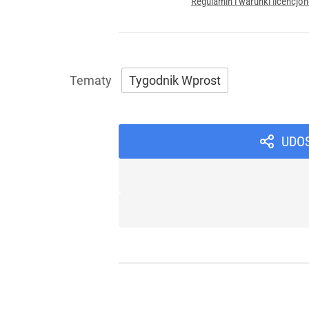
Regulamin i warunki licencj
Tygodnik Wprost
UDO