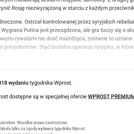
zynić Rosję niezwyciężoną w starciu z każdym przeciwni
dnoczone. Ostrzał kontrolowanej przez syryjskich rebeli
 Wygrana Putina jest przesądzona, ale gra toczy się o sk
ymi rywalami nie dość miażdżąca, zostanie to uznane z
prezydentowi. Stąd brutalna operacja syryjska, w której
018 wydaniu
tygodnika Wprost
.
ost dostępne są w specjalnej ofercie
WPROST PREMIU
utorskim. Wszelkie prawa zastrzeżone.
tykułu tylko za zgodą wydawcy tygodnika Wprost.