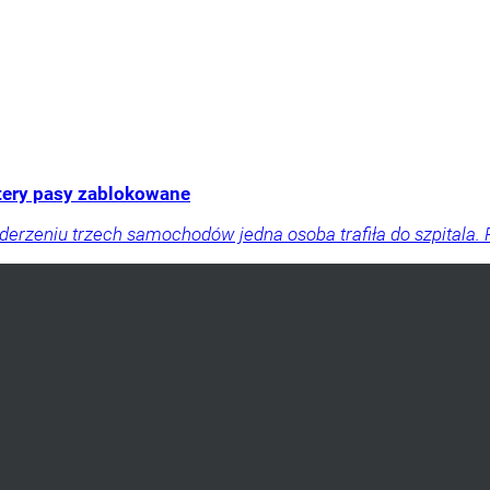
tery pasy zablokowane
zderzeniu trzech samochodów jedna osoba trafiła do szpital