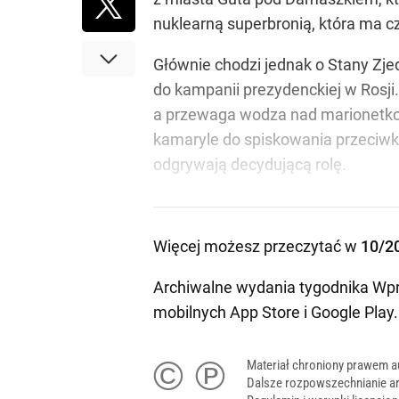
nuklearną superbronią, która ma c
Głównie chodzi jednak o Stany Zje
do kampanii prezydenckiej w Rosji.
a przewaga wodza nad marionetkow
kamaryle do spiskowania przeciwko 
odgrywają decydującą rolę.
Więcej możesz przeczytać w
10/2
Archiwalne wydania tygodnika Wpr
mobilnych
App Store
i
Google Play
.
© ℗
Materiał chroniony prawem a
Dalsze rozpowszechnianie ar