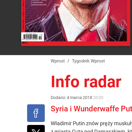
Wprost
/
Tygodnik Wprost
Info radar
Dodano:
4
marca
2018
20:00
Syria i Wunderwaffe Pu
Władimir Putin znów pręży muskuły.
z miasta Guta pod Damaszkiem, któ