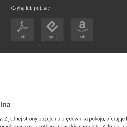
Czytaj lub pobierz
pdf
epub
mobi
tina
 Z jednej strony pozuje na orędownika pokoju, oferując 
rych masakrują setkami rosyjskie samoloty. Z drugiej 