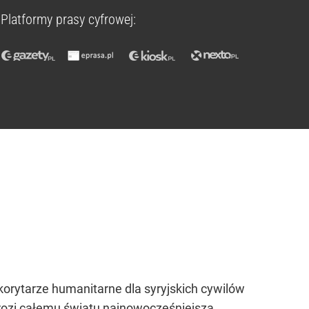
Platformy prasy cyfrowej:
korytarze humanitarne dla syryjskich cywilów
grozi całemu światu najnowocześniejszą