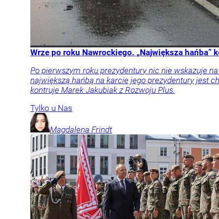
Wrze po roku Nawrockiego. „Największa hańba” k
Po pierwszym roku prezydentury nic nie wskazuje n
największą hańbą na karcie jego prezydentury jest
kontruje Marek Jakubiak z Rozwoju Plus.
Tylko u Nas
Magdalena
Frindt