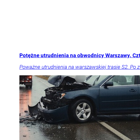
Potężne utrudnienia na obwodnicy Warszawy. Cz
Poważne utrudnienia na warszawskiej trasie S2. Po 