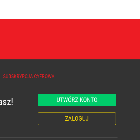
SUBSKRYPCJA CYFROWA
UTWÓRZ KONTO
asz!
ZALOGUJ