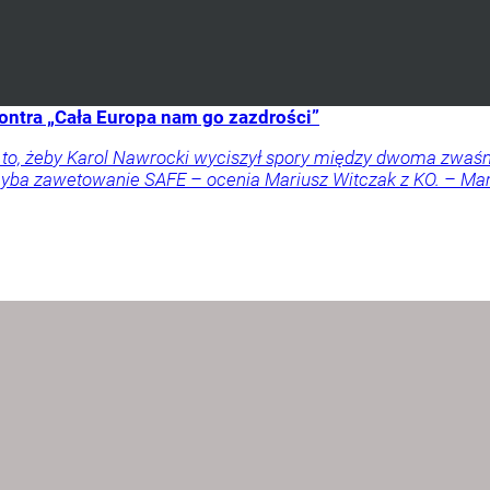
ontra „Cała Europa nam go zazdrości”
a to, żeby Karol Nawrocki wyciszył spory między dwoma zwaś
 chyba zawetowanie SAFE – ocenia Mariusz Witczak z KO. – M