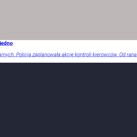
 jedno
arnych. Policja zaplanowała akcję kontroli kierowców. Od rana