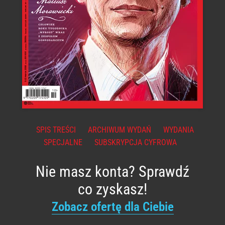
SPIS TREŚCI
ARCHIWUM WYDAŃ
WYDANIA
SPECJALNE
SUBSKRYPCJA CYFROWA
Nie masz konta? Sprawdź
co zyskasz!
Zobacz ofertę dla Ciebie