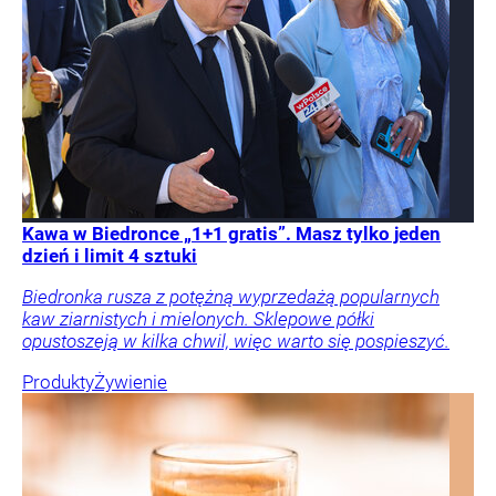
Kawa w Biedronce „1+1 gratis”. Masz tylko jeden
dzień i limit 4 sztuki
Biedronka rusza z potężną wyprzedażą popularnych
kaw ziarnistych i mielonych. Sklepowe półki
opustoszeją w kilka chwil, więc warto się pospieszyć.
Produkty
Żywienie