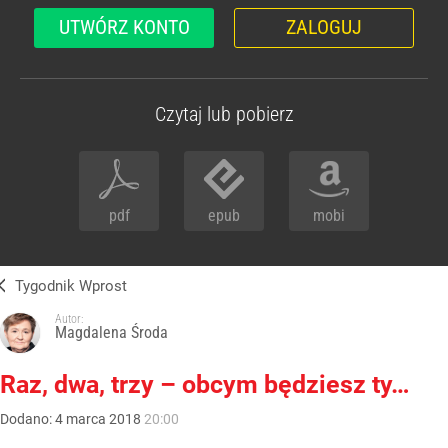
UTWÓRZ KONTO
ZALOGUJ
Czytaj lub pobierz
pdf
epub
mobi
Tygodnik Wprost
Autor:
Magdalena Środa
Raz, dwa, trzy – obcym będziesz ty…
Dodano:
4
marca
2018
20:00