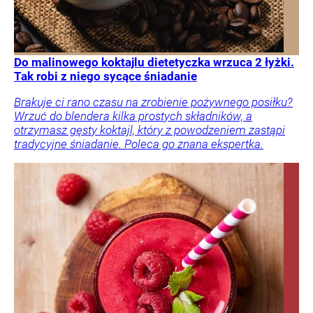
Do malinowego koktajlu dietetyczka wrzuca 2 łyżki.
Tak robi z niego sycące śniadanie
Brakuje ci rano czasu na zrobienie pożywnego posiłku?
Wrzuć do blendera kilka prostych składników, a
otrzymasz gęsty koktajl, który z powodzeniem zastąpi
tradycyjne śniadanie. Poleca go znana ekspertka.