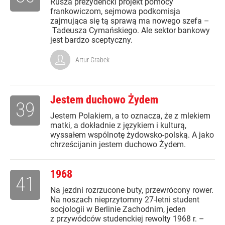
Rusza prezydencki projekt pomocy
frankowiczom, sejmowa podkomisja
zajmująca się tą sprawą ma nowego szefa –
Tadeusza Cymańskiego. Ale sektor bankowy
jest bardzo sceptyczny.
Artur Grabek
Jestem duchowo Żydem
39
Jestem Polakiem, a to oznacza, że z mlekiem
matki, a dokładnie z językiem i kulturą,
wyssałem wspólnotę żydowsko-polską. A jako
chrześcijanin jestem duchowo Żydem.
1968
41
Na jezdni rozrzucone buty, przewrócony rower.
Na noszach nieprzytomny 27-letni student
socjologii w Berlinie Zachodnim, jeden
z przywódców studenckiej rewolty 1968 r. –