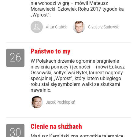
nie wchodzi w grę – mówił Mateusz
Morawiecki, Człowiek Roku 2017 tygodnika
„Wprost”.
Artur Grabek
Grzegorz Sadowski
Państwo to my
26
W Polakach drzemie ogromne pragnienie
niesienia pomocy i jedności – mówi Łukasz
Ossowski, sołtys wsi Rytel, laureat nagrody
specjalnej „Wprost”, który latem ubiegłego
roku stał się symbolem walki ze skutkami
nawałnic.
Jacek Pochłopień
Cienie na służbach
30
Mariusz Kamiński zna wszystkie tajemnice