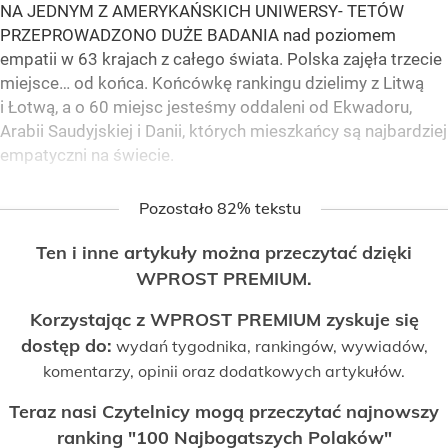
NA JEDNYM Z AMERYKAŃSKICH UNIWERSY- TETÓW
PRZEPROWADZONO DUŻE BADANIA nad poziomem
empatii w 63 krajach z całego świata. Polska zajęła trzecie
miejsce… od końca. Końcówkę rankingu dzielimy z Litwą
i Łotwą, a o 60 miejsc jesteśmy oddaleni od Ekwadoru,
Arabii Saudyjskiej i Danii, których mieszkańcy są najbardziej
empatyczni na świecie.
Pozostało 82% tekstu
Ten i inne artykuły można przeczytać dzięki
WPROST PREMIUM.
Korzystając z WPROST PREMIUM zyskuje się
dostęp do:
wydań tygodnika, rankingów, wywiadów,
komentarzy, opinii oraz dodatkowych artykułów.
Teraz nasi Czytelnicy mogą przeczytać najnowszy
ranking "100 Najbogatszych Polaków"