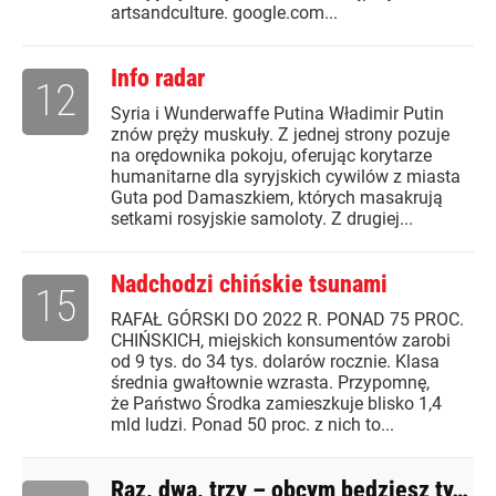
artsandculture. google.com...
Info radar
12
Syria i Wunderwaffe Putina Władimir Putin
znów pręży muskuły. Z jednej strony pozuje
na orędownika pokoju, oferując korytarze
humanitarne dla syryjskich cywilów z miasta
Guta pod Damaszkiem, których masakrują
setkami rosyjskie samoloty. Z drugiej...
Nadchodzi chińskie tsunami
15
RAFAŁ GÓRSKI DO 2022 R. PONAD 75 PROC.
CHIŃSKICH, miejskich konsumentów zarobi
od 9 tys. do 34 tys. dolarów rocznie. Klasa
średnia gwałtownie wzrasta. Przypomnę,
że Państwo Środka zamieszkuje blisko 1,4
mld ludzi. Ponad 50 proc. z nich to...
Raz, dwa, trzy – obcym będziesz ty…