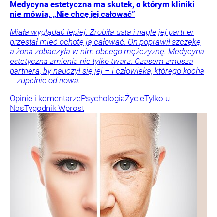
Medycyna estetyczna ma skutek, o którym kliniki
nie mówią. „Nie chcę jej całować”
Miała wyglądać lepiej. Zrobiła usta i nagle jej partner
przestał mieć ochotę ją całować. On poprawił szczękę,
a żona zobaczyła w nim obcego mężczyznę. Medycyna
estetyczna zmienia nie tylko twarz. Czasem zmusza
partnera, by nauczył się jej – i człowieka, którego kocha
– zupełnie od nowa.
Opinie i komentarze
Psychologia
Życie
Tylko u
Nas
Tygodnik Wprost