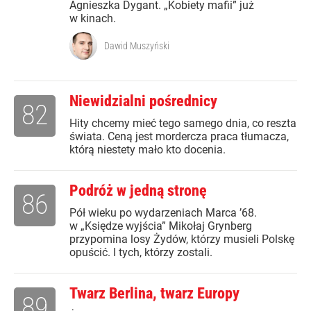
Agnieszka Dygant. „Kobiety mafii” już
w kinach.
Dawid Muszyński
Niewidzialni pośrednicy
82
Hity chcemy mieć tego samego dnia, co reszta
świata. Ceną jest mordercza praca tłumacza,
którą niestety mało kto docenia.
Podróż w jedną stronę
86
Pół wieku po wydarzeniach Marca ’68.
w „Księdze wyjścia” Mikołaj Grynberg
przypomina losy Żydów, którzy musieli Polskę
opuścić. I tych, którzy zostali.
Twarz Berlina, twarz Europy
89