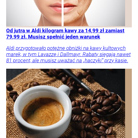
Od jutra w Aldi kilogram kawy za 14,99 zł zamiast
79,99 zł. Musisz spełnić jeden warunek
Aldi przygotowało potężne obniżki na kawy kultowych
marek, w tym Lavazzę i Dallmayr. Rabaty sięgają nawet
81 procent, ale musisz uważać na „haczyki” przy kasie.