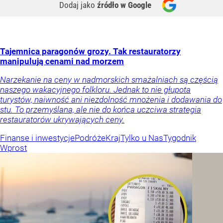
Dodaj jako
źródło w Google
Tajemnica paragonów grozy. Tak restauratorzy
manipulują cenami nad morzem
Narzekanie na ceny w nadmorskich smażalniach są częścią
naszego wakacyjnego folkloru. Jednak to nie głupota
turystów, naiwność ani niezdolność mnożenia i dodawania do
stu. To przemyślana, ale nie do końca uczciwa strategia
restauratorów ukrywających ceny.
Finanse i inwestycje
Podróże
Kraj
Tylko u Nas
Tygodnik
Wprost