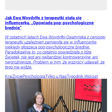
Jak Ewa Woydyłło z terapeutki stała się
influencerką. „Opowiada pop-psychologiczne
brednie”
W ostatnich latach Ewa Woydyłło-Osiatyńska z cenionej
terapeutki uzależnień zamieniła się w influencerkę,
niekiedy głoszącą pop-psychologiczne brednie.
Paradoksalnie to, co ostatnio powiedziała o Idze
Świątek, nie jest ani najbardziej kontrowersyjne, ani
najgroźniejsze. Problem w tym, że wszyscy udawali, że
tego nie widzą.
Kraj
Życie
Psychologia
Tylko u Nas
Tygodnik Wprost