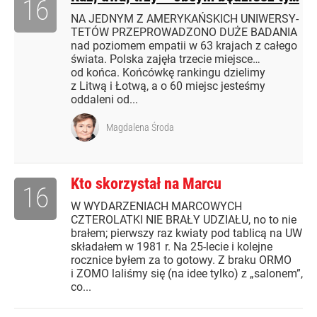
16
NA JEDNYM Z AMERYKAŃSKICH UNIWERSY-
TETÓW PRZEPROWADZONO DUŻE BADANIA
nad poziomem empatii w 63 krajach z całego
świata. Polska zajęła trzecie miejsce…
od końca. Końcówkę rankingu dzielimy
z Litwą i Łotwą, a o 60 miejsc jesteśmy
oddaleni od...
Magdalena Środa
Kto skorzystał na Marcu
16
W WYDARZENIACH MARCOWYCH
CZTEROLATKI NIE BRAŁY UDZIAŁU, no to nie
brałem; pierwszy raz kwiaty pod tablicą na UW
składałem w 1981 r. Na 25-lecie i kolejne
rocznice byłem za to gotowy. Z braku ORMO
i ZOMO laliśmy się (na idee tylko) z „salonem”,
co...