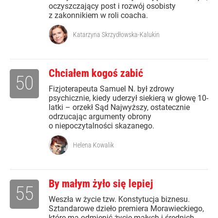
oczyszczający post i rozwój osobisty
z zakonnikiem w roli coacha.
Katarzyna Skrzydłowska-Kalukin
Chciałem kogoś zabić
50
Fizjoterapeuta Samuel N. był zdrowy
psychicznie, kiedy uderzył siekierą w głowę 10-
latki – orzekł Sąd Najwyższy, ostatecznie
odrzucając argumenty obrony
o niepoczytalności skazanego.
Helena Kowalik
By małym żyło się lepiej
55
Weszła w życie tzw. Konstytucja biznesu.
Sztandarowe dzieło premiera Morawieckiego,
które ma odmienić życie małych i średnich