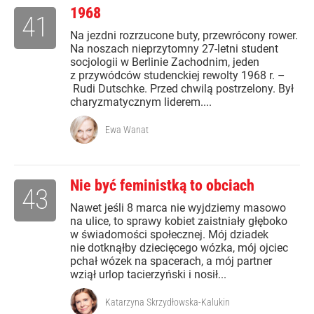
1968
41
Na jezdni rozrzucone buty, przewrócony rower.
Na noszach nieprzytomny 27-letni student
socjologii w Berlinie Zachodnim, jeden
z przywódców studenckiej rewolty 1968 r. –
Rudi Dutschke. Przed chwilą postrzelony. Był
charyzmatycznym liderem....
Ewa Wanat
Nie być feministką to obciach
43
Nawet jeśli 8 marca nie wyjdziemy masowo
na ulice, to sprawy kobiet zaistniały głęboko
w świadomości społecznej. Mój dziadek
nie dotknąłby dziecięcego wózka, mój ojciec
pchał wózek na spacerach, a mój partner
wziął urlop tacierzyński i nosił...
Katarzyna Skrzydłowska-Kalukin