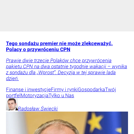
Tego sondażu premier nie może zlekceważyć.
Polacy o przywróceniu CPN
Prawie dwie trzecie Polaków chce przywrócenia
pakietu CPN na dwa ostatnie tygodnie wakacji – wynika
z sondażu dla „Wprost”. Decyzja w tej sprawie lada
dzień.
Finanse i inwestycje
Firmy i rynki
Gospodarka
Twój
portfel
Motoryzacja
Tylko u Nas
Radosław
Święcki