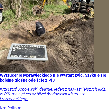
Wyrzucenie Morawieckiego nie wystarczyło. Szykuje się
kolejne głośne odejście z PiS
Krzysztof Sobolewski, dawniej jeden z najważniejszych ludzi
w PiS, ma być coraz bliżej środowiska Mateusza
Morawieckiego.
Kraj
Polityka