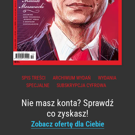
SPIS TREŚCI
ARCHIWUM WYDAŃ
WYDANIA
SPECJALNE
SUBSKRYPCJA CYFROWA
Nie masz konta? Sprawdź
co zyskasz!
Zobacz ofertę dla Ciebie