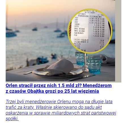
Orlen stracił przez nich 1,5 mld zł? Menedżerom
z czasów Obajtka grozi po 25 lat więzienia
Trzej byli menedżerowie Orlenu mogą na długie lata
trafić za kraty. Właśnie skierowano do sądu akt
oskarżenia w sprawie miliardowych strat państwowej
spółki.