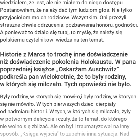
wiedziałem, że jest, ale nie miałem do niego dostępu.
Postanowiłem, że należy dać tym ludziom głos. Nie tylko
przyjaciołom moich rodziców. Wszystkim. Oni przeżyli
straszne chwile odrzucenia, pozbawienia honoru, godności.
A ponieważ to działo się tutaj, to myślę, że należy się
polskiemu czytelnikowi wiedza na ten temat.
Historie z Marca to trochę inne doświadczenie
niż doświadczenie pokolenia Holokaustu. W pana
poprzedniej książce „Oskarżam Auschwitz”
podkreśla pan wielokrotnie, że to były rodziny,
w których się milczało. Tych opowieści nie było.
Były rodziny, w których się mówiło,i były rodziny, w których
się nie mówiło. W tych pierwszych dzieci cierpiały
od nadmiaru historii. W tych, w których się milczało, żyły
w potwornym deficycie i czuły, że to temat, do którego
nie wolno się zbliżać. Ale on był i traumatyzował na inny
sposób. „Księga wyjścia” to zupełnie inna sytuacja. Nad