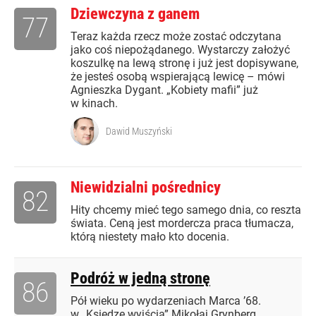
Dziewczyna z ganem
77
Teraz każda rzecz może zostać odczytana
jako coś niepożądanego. Wystarczy założyć
koszulkę na lewą stronę i już jest dopisywane,
że jesteś osobą wspierającą lewicę – mówi
Agnieszka Dygant. „Kobiety mafii” już
w kinach.
Dawid Muszyński
Niewidzialni pośrednicy
82
Hity chcemy mieć tego samego dnia, co reszta
świata. Ceną jest mordercza praca tłumacza,
którą niestety mało kto docenia.
Podróż w jedną stronę
86
Pół wieku po wydarzeniach Marca ’68.
w „Księdze wyjścia” Mikołaj Grynberg