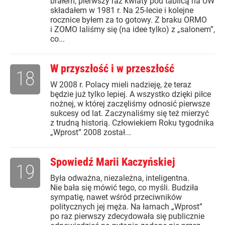
brałem; pierwszy raz kwiaty pod tablicą na UW
składałem w 1981 r. Na 25-lecie i kolejne
rocznice byłem za to gotowy. Z braku ORMO
i ZOMO laliśmy się (na idee tylko) z „salonem”,
co...
W przyszłość i w przeszłość
18
W 2008 r. Polacy mieli nadzieję, że teraz
będzie już tylko lepiej. A wszystko dzięki piłce
nożnej, w której zaczęliśmy odnosić pierwsze
sukcesy od lat. Zaczynaliśmy się też mierzyć
z trudną historią. Człowiekiem Roku tygodnika
„Wprost” 2008 został...
Spowiedź Marii Kaczyńskiej
19
Była odważna, niezależna, inteligentna.
Nie bała się mówić tego, co myśli. Budziła
sympatię, nawet wśród przeciwników
politycznych jej męża. Na łamach „Wprost”
po raz pierwszy zdecydowała się publicznie