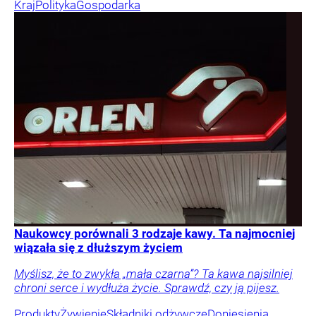
Kraj
Polityka
Gospodarka
Naukowcy porównali 3 rodzaje kawy. Ta najmocniej
wiązała się z dłuższym życiem
Myślisz, że to zwykła „mała czarna”? Ta kawa najsilniej
chroni serce i wydłuża życie. Sprawdź, czy ją pijesz.
Produkty
Żywienie
Składniki odżywcze
Doniesienia