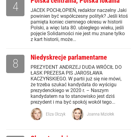
Polska centralna, Polska lokalna
4
JACEK POCHŁOPIEŃ, redaktor naczelny Jaki
powinien być współczesny polityk? Jeśli ktoś
pamięta koniec ciemnego okresu w historii
Polski, a więc lata 80. ubiegłego wieku, jeśli
pojęcie Solidarności nie jest mu znane tylko
z kart historii, może...
Niedyskrecje parlamentarne
8
PREZYDENT ANDRZEJ DUDA WRÓCIŁ DO
ŁASK PREZESA PIS JAROSŁAWA
KACZYŃSKIEGO. W partii już się nie mówi,
że trzeba szukać kandydata do wyścigu
prezydenckiego w 2020 r. – Naszym
kandydatem na to stanowisko jest dziś
prezydent i ma być spokój wokół tego...
Eliza Olczyk
Joanna Miziołek