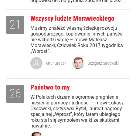
odpowiedzieć na pytania zadane nie przez...
Wszyscy ludzie Morawieckiego
21
Musimy znaleźć własną ścieżkę rozwoju
gospodarczego, kopiowanie innych państw
nie wchodzi w grę – mówił Mateusz
Morawiecki, Człowiek Roku 2017 tygodnika
„Wprost”.
Artur Grabek
Grzegorz Sadowski
Państwo to my
26
W Polakach drzemie ogromne pragnienie
niesienia pomocy i jedności – mówi Łukasz
Ossowski, sołtys wsi Rytel, laureat nagrody
specjalnej „Wprost”, który latem ubiegłego
roku stał się symbolem walki ze skutkami
nawałnic.