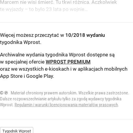
Marcem nie wisi śmierć. Tu tkwi różnica. Aczkolwiek
te wyjazdy – to było 23 lata po wojnie…
Więcej możesz przeczytać w
10/2018 wydaniu
tygodnika Wprost
.
Archiwalne wydania tygodnika Wprost dostępne są
w specjalnej ofercie
WPROST PREMIUM
oraz we wszystkich e-kioskach i w aplikacjach mobilnych
App Store
i
Google Play
.
© ℗
Materiał chroniony prawem autorskim. Wszelkie prawa zastrzeżone.
Dalsze rozpowszechnianie artykułu tylko za zgodą wydawcy tygodnika
Wprost.
Regulamin i warunki licencjonowania materiałów prasowych
.
Tygodnik Wprost