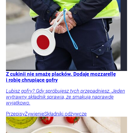
Z cukinii nie smażę placków. Dodaję mozzarellę
i robię chrupiące gofry
Lubisz gofry? Gdy spróbujesz tych przepadniesz. Jeden
wytrawny składnik sprawia, że smakują naprawdę
wyjątkowo.
Przepisy
Żywienie
Składniki odżywcze