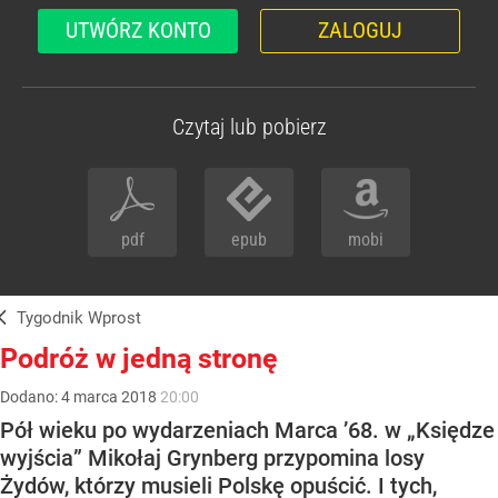
UTWÓRZ KONTO
ZALOGUJ
Czytaj lub pobierz
pdf
epub
mobi
Tygodnik Wprost
Podróż w jedną stronę
Dodano:
4
marca
2018
20:00
Pół wieku po wydarzeniach Marca ’68. w „Księdze
wyjścia” Mikołaj Grynberg przypomina losy
Żydów, którzy musieli Polskę opuścić. I tych,