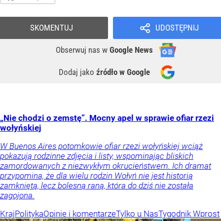
SKOMENTUJ
UDOSTĘPNIJ
Obserwuj nas
w
Google News
Dodaj jako
źródło w Google
„Nie chodzi o zemstę”. Mocny apel w sprawie ofiar rzezi
wołyńskiej
W Buenos Aires potomkowie ofiar rzezi wołyńskiej wciąż
pokazują rodzinne zdjęcia i listy, wspominając bliskich
zamordowanych z niezwykłym okrucieństwem. Ich dramat
przypomina, że dla wielu rodzin Wołyń nie jest historią
zamkniętą, lecz bolesną raną, która do dziś nie została
zagojona.
Kraj
Polityka
Opinie i komentarze
Tylko u Nas
Tygodnik Wprost