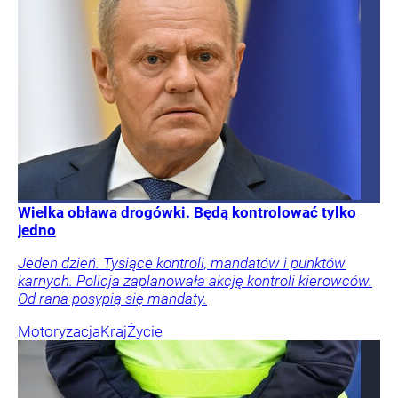
Wielka obława drogówki. Będą kontrolować tylko
jedno
Jeden dzień. Tysiące kontroli, mandatów i punktów
karnych. Policja zaplanowała akcję kontroli kierowców.
Od rana posypią się mandaty.
Motoryzacja
Kraj
Życie