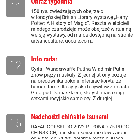
Obraz tygodnia
11
150 tys. zwiedzających obejrzało
w londyńskiej British Library wystawę „Harry
Potter: A History of Magic”. Reszta wielbicieli
młodego czarodzieja może obejrzeć wirtualną
wersję wystawy, od marca dostępną na stronie
artsandculture. google.com...
Info radar
12
Syria i Wunderwaffe Putina Władimir Putin
znów pręży muskuły. Z jednej strony pozuje
na orędownika pokoju, oferując korytarze
humanitarne dla syryjskich cywilów z miasta
Guta pod Damaszkiem, których masakrują
setkami rosyjskie samoloty. Z drugiej...
Nadchodzi chińskie tsunami
15
RAFAŁ GÓRSKI DO 2022 R. PONAD 75 PROC.
CHIŃSKICH, miejskich konsumentów zarobi
od 9 tys. do 34 tys. dolarów rocznie. Klasa