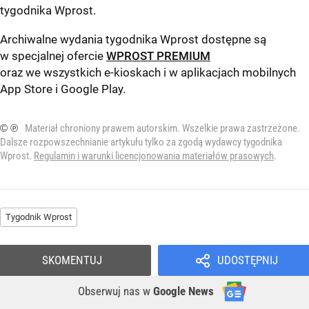
tygodnika Wprost
.
Archiwalne wydania tygodnika Wprost dostępne są
w specjalnej ofercie
WPROST PREMIUM
oraz we wszystkich e-kioskach i w aplikacjach mobilnych
App Store
i
Google Play
.
© ℗
Materiał chroniony prawem autorskim. Wszelkie prawa zastrzeżone.
Dalsze rozpowszechnianie artykułu tylko za zgodą wydawcy tygodnika
Wprost.
Regulamin i warunki licencjonowania materiałów prasowych
.
Tygodnik Wprost
SKOMENTUJ
UDOSTĘPNIJ
Obserwuj nas
w
Google News