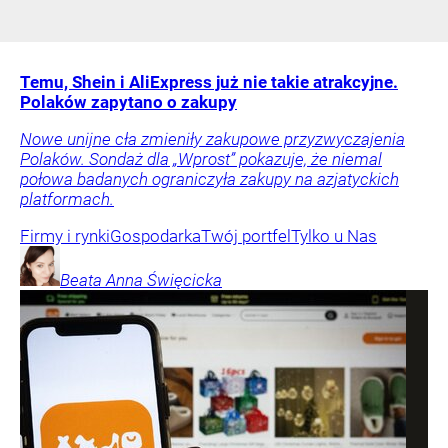
Temu, Shein i AliExpress już nie takie atrakcyjne.
Polaków zapytano o zakupy
Nowe unijne cła zmieniły zakupowe przyzwyczajenia
Polaków. Sondaż dla „Wprost” pokazuje, że niemal
połowa badanych ograniczyła zakupy na azjatyckich
platformach.
Firmy i rynki
Gospodarka
Twój portfel
Tylko u Nas
Beata Anna
Święcicka