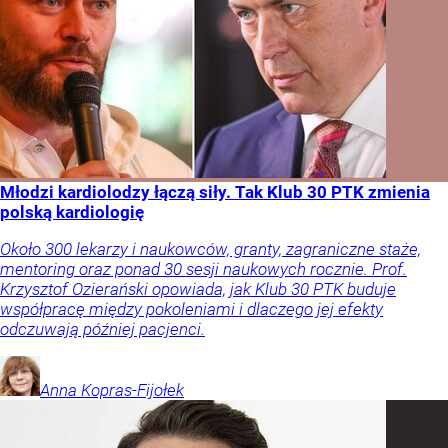
Młodzi kardiolodzy łączą siły. Tak Klub 30 PTK zmienia
polską kardiologię
Około 300 lekarzy i naukowców, granty, zagraniczne staże,
mentoring oraz ponad 30 sesji naukowych rocznie. Prof.
Krzysztof Ozierański opowiada, jak Klub 30 PTK buduje
współpracę między pokoleniami i dlaczego jej efekty
odczuwają później pacjenci.
Anna
Kopras-Fijołek