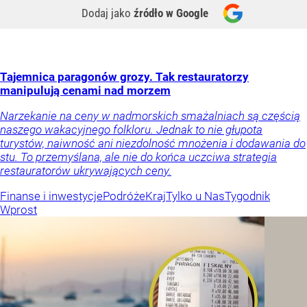
Dodaj jako
źródło w Google
Tajemnica paragonów grozy. Tak restauratorzy
manipulują cenami nad morzem
Narzekanie na ceny w nadmorskich smażalniach są częścią
naszego wakacyjnego folkloru. Jednak to nie głupota
turystów, naiwność ani niezdolność mnożenia i dodawania do
stu. To przemyślana, ale nie do końca uczciwa strategia
restauratorów ukrywających ceny.
Finanse i inwestycje
Podróże
Kraj
Tylko u Nas
Tygodnik
Wprost