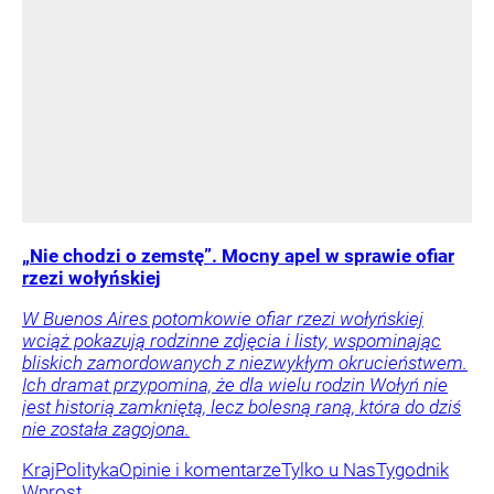
„Nie chodzi o zemstę”. Mocny apel w sprawie ofiar
rzezi wołyńskiej
W Buenos Aires potomkowie ofiar rzezi wołyńskiej
wciąż pokazują rodzinne zdjęcia i listy, wspominając
bliskich zamordowanych z niezwykłym okrucieństwem.
Ich dramat przypomina, że dla wielu rodzin Wołyń nie
jest historią zamkniętą, lecz bolesną raną, która do dziś
nie została zagojona.
Kraj
Polityka
Opinie i komentarze
Tylko u Nas
Tygodnik
Wprost