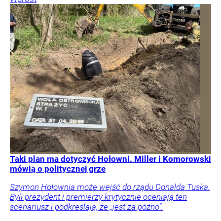
Taki plan ma dotyczyć Hołowni. Miller i Komorowski
mówią o politycznej grze
Szymon Hołownia może wejść do rządu Donalda Tuska.
Byli prezydent i premierzy krytycznie oceniają ten
scenariusz i podkreślają, że „jest za późno”.