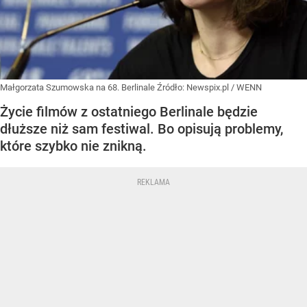
Małgorzata Szumowska na 68. Berlinale
Źródło:
Newspix.pl
/
WENN
Życie filmów z ostatniego Berlinale będzie
dłuższe niż sam festiwal. Bo opisują problemy,
które szybko nie znikną.