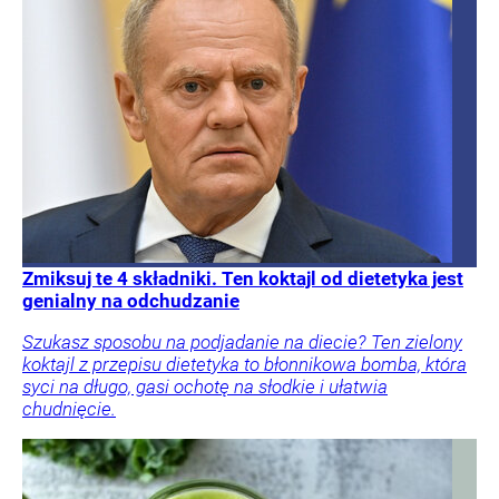
Zmiksuj te 4 składniki. Ten koktajl od dietetyka jest
genialny na odchudzanie
Szukasz sposobu na podjadanie na diecie? Ten zielony
koktajl z przepisu dietetyka to błonnikowa bomba, która
syci na długo, gasi ochotę na słodkie i ułatwia
chudnięcie.