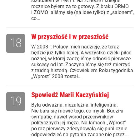
składałem w 1981 r. Na 25-lecie i kolejne
rocznice byłem za to gotowy. Z braku ORMO
i ZOMO laliśmy się (na idee tylko) z „salonem”,
co...
W przyszłość i w przeszłość
18
W 2008 r. Polacy mieli nadzieję, że teraz
będzie już tylko lepiej. A wszystko dzięki piłce
nożnej, w której zaczęliśmy odnosić pierwsze
sukcesy od lat. Zaczynaliśmy się też mierzyć
z trudną historią. Człowiekiem Roku tygodnika
„Wprost” 2008 został...
Spowiedź Marii Kaczyńskiej
19
Była odważna, niezależna, inteligentna.
Nie bała się mówić tego, co myśli. Budziła
sympatię, nawet wśród przeciwników
politycznych jej męża. Na łamach „Wprost”
po raz pierwszy zdecydowała się publicznie
odpowiedzieć na pytania zadane nie przez...