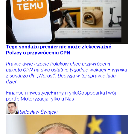
Tego sondażu premier nie może zlekceważyć.
Polacy o przywróceniu CPN
Prawie dwie trzecie Polaków chce przywrócenia
pakietu CPN na dwa ostatnie tygodnie wakacji – wynika
z sondażu dla „Wprost”. Decyzja w tej sprawie lada
dzień.
Finanse i inwestycje
Firmy i rynki
Gospodarka
Twój
portfel
Motoryzacja
Tylko u Nas
Radosław
Święcki