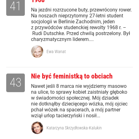
41
Na jezdni rozrzucone buty, przewrócony rower.
Na noszach nieprzytomny 27-letni student
socjologii w Berlinie Zachodnim, jeden
z przywódców studenckiej rewolty 1968 r. –
Rudi Dutschke. Przed chwilą postrzelony. Był
charyzmatycznym liderem....
Ewa Wanat
Nie być feministką to obciach
43
Nawet jeśli 8 marca nie wyjdziemy masowo
na ulice, to sprawy kobiet zaistniały głęboko
w świadomości społecznej. Mój dziadek
nie dotknąłby dziecięcego wózka, mój ojciec
pchał wózek na spacerach, a mój partner
wziął urlop tacierzyński i nosił...
Katarzyna Skrzydłowska-Kalukin