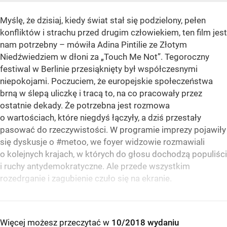
Myślę, że dzisiaj, kiedy świat stał się podzielony, pełen
konfliktów i strachu przed drugim człowiekiem, ten film jest
nam potrzebny – mówiła Adina Pintilie ze Złotym
Niedźwiedziem w dłoni za „Touch Me Not”. Tegoroczny
festiwal w Berlinie przesiąknięty był współczesnymi
niepokojami. Poczuciem, że europejskie społeczeństwa
brną w ślepą uliczkę i tracą to, na co pracowały przez
ostatnie dekady. Że potrzebna jest rozmowa
o wartościach, które niegdyś łączyły, a dziś przestały
pasować do rzeczywistości. W programie imprezy pojawiły
się dyskusje o #metoo, we foyer widzowie rozmawiali
o kolejnych krajach, w których do głosu dochodzą populiści
i ruchy antydemokratyczne. Ale przede wszystkim
rozedrganie i zagubienie czuło się na ekranie.
Więcej możesz przeczytać w
10/2018 wydaniu