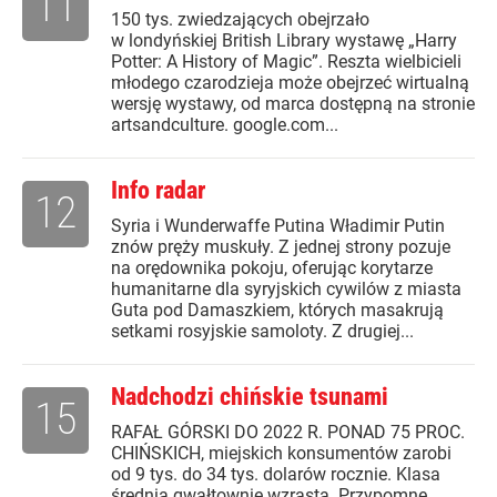
11
150 tys. zwiedzających obejrzało
w londyńskiej British Library wystawę „Harry
Potter: A History of Magic”. Reszta wielbicieli
młodego czarodzieja może obejrzeć wirtualną
wersję wystawy, od marca dostępną na stronie
artsandculture. google.com...
Info radar
12
Syria i Wunderwaffe Putina Władimir Putin
znów pręży muskuły. Z jednej strony pozuje
na orędownika pokoju, oferując korytarze
humanitarne dla syryjskich cywilów z miasta
Guta pod Damaszkiem, których masakrują
setkami rosyjskie samoloty. Z drugiej...
Nadchodzi chińskie tsunami
15
RAFAŁ GÓRSKI DO 2022 R. PONAD 75 PROC.
CHIŃSKICH, miejskich konsumentów zarobi
od 9 tys. do 34 tys. dolarów rocznie. Klasa
średnia gwałtownie wzrasta. Przypomnę,