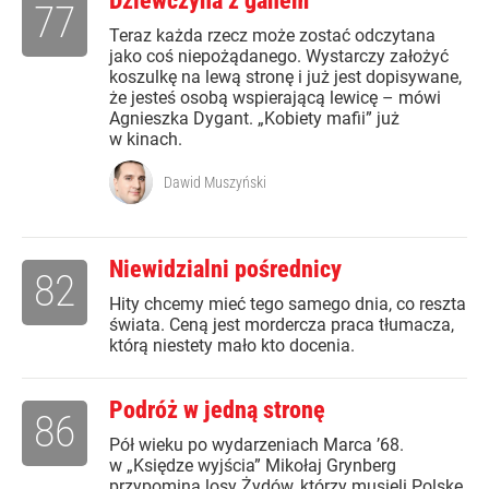
Dziewczyna z ganem
77
Teraz każda rzecz może zostać odczytana
jako coś niepożądanego. Wystarczy założyć
koszulkę na lewą stronę i już jest dopisywane,
że jesteś osobą wspierającą lewicę – mówi
Agnieszka Dygant. „Kobiety mafii” już
w kinach.
Dawid Muszyński
Niewidzialni pośrednicy
82
Hity chcemy mieć tego samego dnia, co reszta
świata. Ceną jest mordercza praca tłumacza,
którą niestety mało kto docenia.
Podróż w jedną stronę
86
Pół wieku po wydarzeniach Marca ’68.
w „Księdze wyjścia” Mikołaj Grynberg
przypomina losy Żydów, którzy musieli Polskę