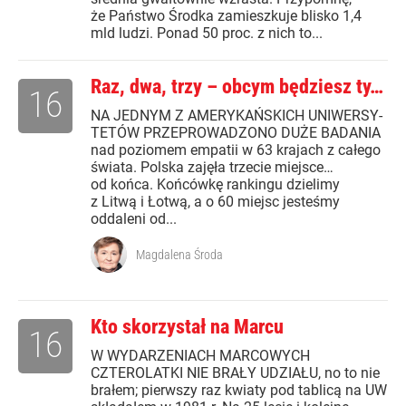
że Państwo Środka zamieszkuje blisko 1,4
mld ludzi. Ponad 50 proc. z nich to...
Raz, dwa, trzy – obcym będziesz ty…
16
NA JEDNYM Z AMERYKAŃSKICH UNIWERSY-
TETÓW PRZEPROWADZONO DUŻE BADANIA
nad poziomem empatii w 63 krajach z całego
świata. Polska zajęła trzecie miejsce…
od końca. Końcówkę rankingu dzielimy
z Litwą i Łotwą, a o 60 miejsc jesteśmy
oddaleni od...
Magdalena Środa
Kto skorzystał na Marcu
16
W WYDARZENIACH MARCOWYCH
CZTEROLATKI NIE BRAŁY UDZIAŁU, no to nie
brałem; pierwszy raz kwiaty pod tablicą na UW