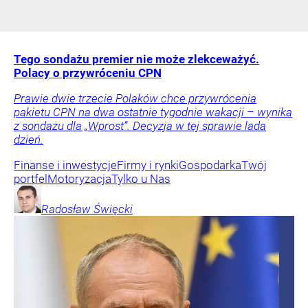
Tego sondażu premier nie może zlekceważyć.
Polacy o przywróceniu CPN
Prawie dwie trzecie Polaków chce przywrócenia
pakietu CPN na dwa ostatnie tygodnie wakacji – wynika
z sondażu dla „Wprost”. Decyzja w tej sprawie lada
dzień.
Finanse i inwestycje
Firmy i rynki
Gospodarka
Twój
portfel
Motoryzacja
Tylko u Nas
Radosław
Święcki