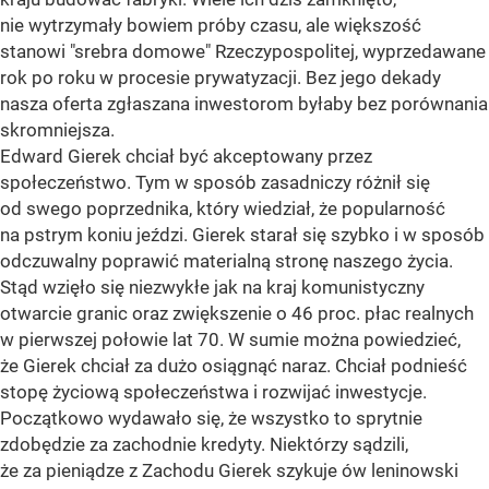
nie wytrzymały bowiem próby czasu, ale większość
stanowi "srebra domowe" Rzeczypospolitej, wyprzedawane
rok po roku w procesie prywatyzacji. Bez jego dekady
nasza oferta zgłaszana inwestorom byłaby bez porównania
skromniejsza.
Edward Gierek chciał być akceptowany przez
społeczeństwo. Tym w sposób zasadniczy różnił się
od swego poprzednika, który wiedział, że popularność
na pstrym koniu jeździ. Gierek starał się szybko i w sposób
odczuwalny poprawić materialną stronę naszego życia.
Stąd wzięło się niezwykłe jak na kraj komunistyczny
otwarcie granic oraz zwiększenie o 46 proc. płac realnych
w pierwszej połowie lat 70. W sumie można powiedzieć,
że Gierek chciał za dużo osiągnąć naraz. Chciał podnieść
stopę życiową społeczeństwa i rozwijać inwestycje.
Początkowo wydawało się, że wszystko to sprytnie
zdobędzie za zachodnie kredyty. Niektórzy sądzili,
że za pieniądze z Zachodu Gierek szykuje ów leninowski