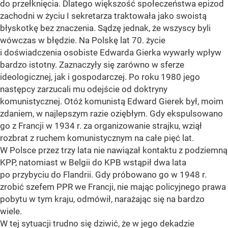
do przełknięcia. Dlatego większość społeczeństwa epizod
zachodni w życiu I sekretarza traktowała jako swoistą
błyskotkę bez znaczenia. Sądzę jednak, że wszyscy byli
wówczas w błędzie. Na Polskę lat 70. życie
i doświadczenia osobiste Edwarda Gierka wywarły wpływ
bardzo istotny. Zaznaczyły się zarówno w sferze
ideologicznej, jak i gospodarczej. Po roku 1980 jego
następcy zarzucali mu odejście od doktryny
komunistycznej. Otóż komunistą Edward Gierek był, moim
zdaniem, w najlepszym razie oziębłym. Gdy ekspulsowano
go z Francji w 1934 r. za organizowanie strajku, wziął
rozbrat z ruchem komunistycznym na całe pięć lat.
W Polsce przez trzy lata nie nawiązał kontaktu z podziemną
KPP, natomiast w Belgii do KPB wstąpił dwa lata
po przybyciu do Flandrii. Gdy próbowano go w 1948 r.
zrobić szefem PPR we Francji, nie mając policyjnego prawa
pobytu w tym kraju, odmówił, narażając się na bardzo
wiele.
W tej sytuacji trudno się dziwić, że w jego dekadzie