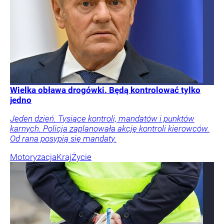
Wielka obława drogówki. Będą kontrolować tylko
jedno
Jeden dzień. Tysiące kontroli, mandatów i punktów
karnych. Policja zaplanowała akcję kontroli kierowców.
Od rana posypią się mandaty.
Motoryzacja
Kraj
Życie