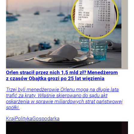
Orlen stracił przez nich 1,5 mld zł? Menedżerom
z czasów Obajtka grozi po 25 lat więzienia
Trzej byli menedżerowie Orlenu mogą na długie lata
trafić za kraty. Właśnie skierowano do sądu akt
oskarżenia w sprawie miliardowych strat państwowej
spółki.
Kraj
Polityka
Gospodarka