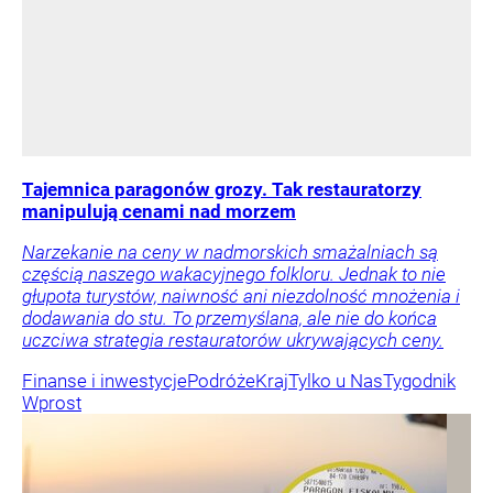
Tajemnica paragonów grozy. Tak restauratorzy
manipulują cenami nad morzem
Narzekanie na ceny w nadmorskich smażalniach są
częścią naszego wakacyjnego folkloru. Jednak to nie
głupota turystów, naiwność ani niezdolność mnożenia i
dodawania do stu. To przemyślana, ale nie do końca
uczciwa strategia restauratorów ukrywających ceny.
Finanse i inwestycje
Podróże
Kraj
Tylko u Nas
Tygodnik
Wprost