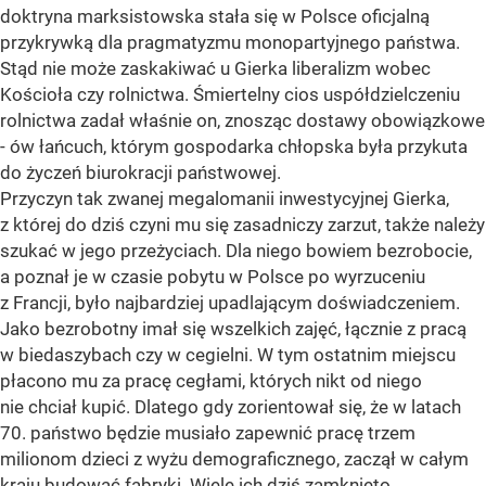
doktryna marksistowska stała się w Polsce oficjalną
przykrywką dla pragmatyzmu monopartyjnego państwa.
Stąd nie może zaskakiwać u Gierka liberalizm wobec
Kościoła czy rolnictwa. Śmiertelny cios uspółdzielczeniu
rolnictwa zadał właśnie on, znosząc dostawy obowiązkowe
- ów łańcuch, którym gospodarka chłopska była przykuta
do życzeń biurokracji państwowej.
Przyczyn tak zwanej megalomanii inwestycyjnej Gierka,
z której do dziś czyni mu się zasadniczy zarzut, także należy
szukać w jego przeżyciach. Dla niego bowiem bezrobocie,
a poznał je w czasie pobytu w Polsce po wyrzuceniu
z Francji, było najbardziej upadlającym doświadczeniem.
Jako bezrobotny imał się wszelkich zajęć, łącznie z pracą
w biedaszybach czy w cegielni. W tym ostatnim miejscu
płacono mu za pracę cegłami, których nikt od niego
nie chciał kupić. Dlatego gdy zorientował się, że w latach
70. państwo będzie musiało zapewnić pracę trzem
milionom dzieci z wyżu demograficznego, zaczął w całym
kraju budować fabryki. Wiele ich dziś zamknięto,