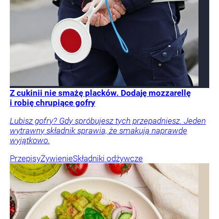
Z cukinii nie smażę placków. Dodaję mozzarellę
i robię chrupiące gofry
Lubisz gofry? Gdy spróbujesz tych przepadniesz. Jeden
wytrawny składnik sprawia, że smakują naprawdę
wyjątkowo.
Przepisy
Żywienie
Składniki odżywcze