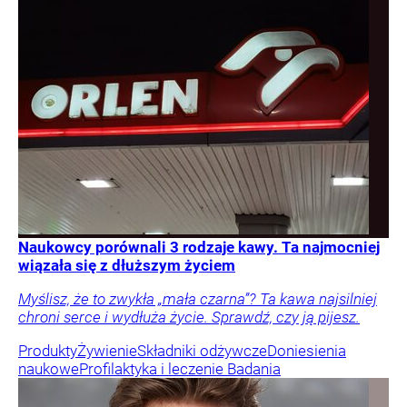
Naukowcy porównali 3 rodzaje kawy. Ta najmocniej
wiązała się z dłuższym życiem
Myślisz, że to zwykła „mała czarna”? Ta kawa najsilniej
chroni serce i wydłuża życie. Sprawdź, czy ją pijesz.
Produkty
Żywienie
Składniki odżywcze
Doniesienia
naukowe
Profilaktyka i leczenie
Badania