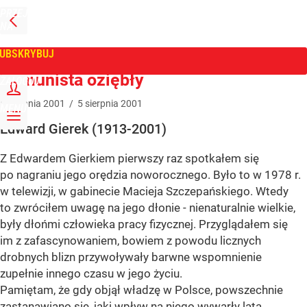
PRZEJDŹ
NA
WPROST
STRONĘ
GŁÓWNĄ
UBSKRYBUJ
Tygodnik Wprost
Komunista oziębły
ZALOGUJ
5
sierpnia
2001
/
5
sierpnia
2001
MENU
Edward Gierek (1913-2001)
Z Edwardem Gierkiem pierwszy raz spotkałem się
po nagraniu jego orędzia noworocznego. Było to w 1978 r.
w telewizji, w gabinecie Macieja Szczepańskiego. Wtedy
to zwróciłem uwagę na jego dłonie - nienaturalnie wielkie,
były dłońmi człowieka pracy fizycznej. Przyglądałem się
im z zafascynowaniem, bowiem z powodu licznych
drobnych blizn przywoływały barwne wspomnienie
zupełnie innego czasu w jego życiu.
Pamiętam, że gdy objął władzę w Polsce, powszechnie
zastanawiano się, jaki wpływ na niego wywarły lata