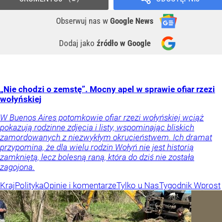
Obserwuj nas
w
Google News
Dodaj jako
źródło w Google
„Nie chodzi o zemstę”. Mocny apel w sprawie ofiar rzezi
wołyńskiej
W Buenos Aires potomkowie ofiar rzezi wołyńskiej wciąż
pokazują rodzinne zdjęcia i listy, wspominając bliskich
zamordowanych z niezwykłym okrucieństwem. Ich dramat
przypomina, że dla wielu rodzin Wołyń nie jest historią
zamkniętą, lecz bolesną raną, która do dziś nie została
zagojona.
Kraj
Polityka
Opinie i komentarze
Tylko u Nas
Tygodnik Wprost