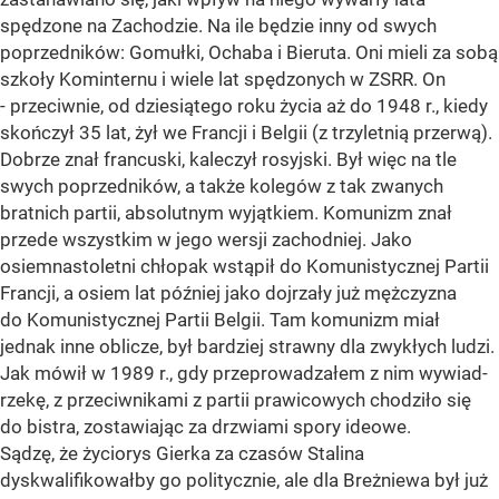
spędzone na Zachodzie. Na ile będzie inny od swych
poprzedników: Gomułki, Ochaba i Bieruta. Oni mieli za sobą
szkoły Kominternu i wiele lat spędzonych w ZSRR. On
- przeciwnie, od dziesiątego roku życia aż do 1948 r., kiedy
skończył 35 lat, żył we Francji i Belgii (z trzyletnią przerwą).
Dobrze znał francuski, kaleczył rosyjski. Był więc na tle
swych poprzedników, a także kolegów z tak zwanych
bratnich partii, absolutnym wyjątkiem. Komunizm znał
przede wszystkim w jego wersji zachodniej. Jako
osiemnastoletni chłopak wstąpił do Komunistycznej Partii
Francji, a osiem lat później jako dojrzały już mężczyzna
do Komunistycznej Partii Belgii. Tam komunizm miał
jednak inne oblicze, był bardziej strawny dla zwykłych ludzi.
Jak mówił w 1989 r., gdy przeprowadzałem z nim wywiad-
rzekę, z przeciwnikami z partii prawicowych chodziło się
do bistra, zostawiając za drzwiami spory ideowe.
Sądzę, że życiorys Gierka za czasów Stalina
dyskwalifikowałby go politycznie, ale dla Breżniewa był już