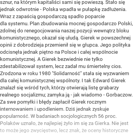
sznur, na którym kapitaliści sami się powieszą. Stało się
jednak odwrotnie - Polska wpadła w pułapkę zadłużenia.
Wraz z zapaścią gospodarczą spadło poparcie
dla systemu. Plan zbudowania mocnej gospodarczo Polski,
zdolnej do renegocjowania naszej pozycji wewnątrz bloku
komunistycznego, okazał się ułudą. Gierek w powszechnej
opinii z dobrodzieja przemienił się w głupca. Jego polityka
odcisnęła jednak piętno na Polsce i całej wspólnocie
komunistycznej. A Gierek bezwiednie nie tylko
zdestabilizował system, lecz zadał mu śmiertelny cios.
Zrodzona w roku 1980 "Solidarność" stała się wyzwaniem
dla całej komunistycznej wspólnoty. I tak Edward Gierek
znalazł się wśród tych, którzy otwierają listę grabarzy
realnego socjalizmu; zamyka ją - jak wiadomo - Gorbaczow.
Za swe pomyłki i błędy zapłacił Gierek rocznym
internowaniem i upodleniem. Dziś jednak zyskuje
popularność. W badaniach socjologicznych 56 proc.
Polaków uznało, że najlepiej żyło im się za Gierka. Nie jest
to może jego zwycięstwo, lecz znak, że oceny historyczne