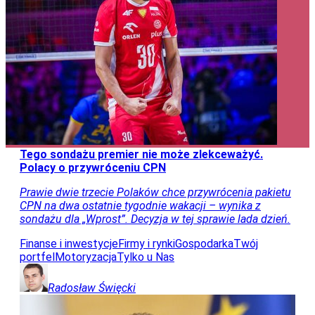
Tego sondażu premier nie może zlekceważyć.
Polacy o przywróceniu CPN
Prawie dwie trzecie Polaków chce przywrócenia pakietu
CPN na dwa ostatnie tygodnie wakacji – wynika z
sondażu dla „Wprost”. Decyzja w tej sprawie lada dzień.
Finanse i inwestycje
Firmy i rynki
Gospodarka
Twój
portfel
Motoryzacja
Tylko u Nas
Radosław
Święcki