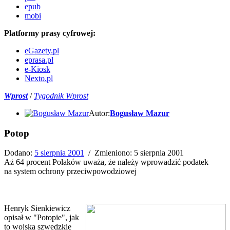
epub
mobi
Platformy prasy cyfrowej:
eGazety.pl
eprasa.pl
e-Kiosk
Nexto.pl
Wprost
/
Tygodnik Wprost
Autor:
Bogusław Mazur
Potop
Dodano:
5
sierpnia
2001
/
Zmieniono:
5
sierpnia
2001
Aż 64 procent Polaków uważa, że należy wprowadzić podatek
na system ochrony przeciwpowodziowej
Henryk Sienkiewicz
opisał w "Potopie", jak
to wojska szwedzkie