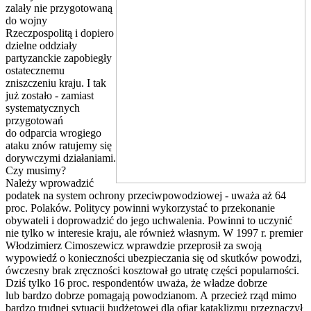
zalały nie przygotowaną
do wojny
Rzeczpospolitą i dopiero
dzielne oddziały
partyzanckie zapobiegły
ostatecznemu
zniszczeniu kraju. I tak
już zostało - zamiast
systematycznych
przygotowań
do odparcia wrogiego
ataku znów ratujemy się
dorywczymi działaniami.
Czy musimy?
Należy wprowadzić
podatek na system ochrony przeciwpowodziowej - uważa aż 64
proc. Polaków. Politycy powinni wykorzystać to przekonanie
obywateli i doprowadzić do jego uchwalenia. Powinni to uczynić
nie tylko w interesie kraju, ale również własnym. W 1997 r. premier
Włodzimierz Cimoszewicz wprawdzie przeprosił za swoją
wypowiedź o konieczności ubezpieczania się od skutków powodzi,
ówczesny brak zręczności kosztował go utratę części popularności.
Dziś tylko 16 proc. respondentów uważa, że władze dobrze
lub bardzo dobrze pomagają powodzianom. A przecież rząd mimo
bardzo trudnej sytuacji budżetowej dla ofiar kataklizmu przeznaczył