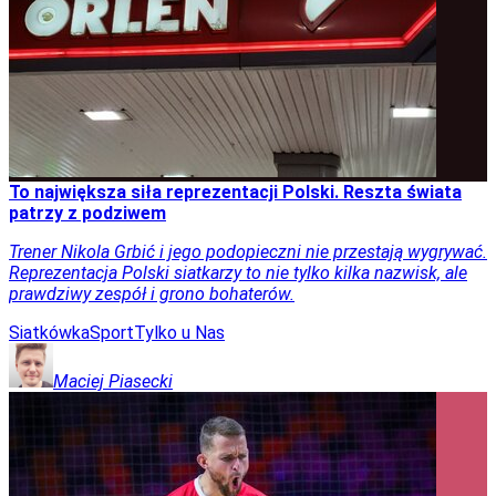
To największa siła reprezentacji Polski. Reszta świata
patrzy z podziwem
Trener Nikola Grbić i jego podopieczni nie przestają wygrywać.
Reprezentacja Polski siatkarzy to nie tylko kilka nazwisk, ale
prawdziwy zespół i grono bohaterów.
Siatkówka
Sport
Tylko u Nas
Maciej
Piasecki