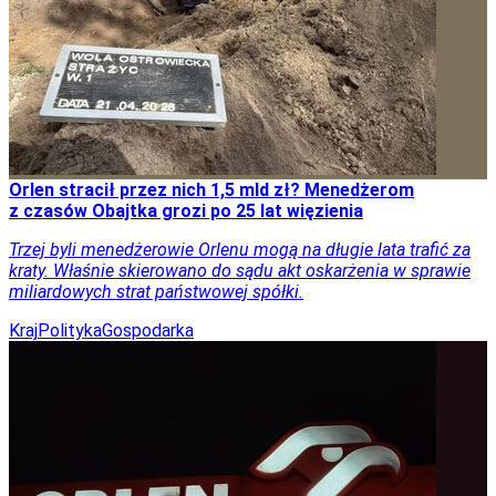
Orlen stracił przez nich 1,5 mld zł? Menedżerom
z czasów Obajtka grozi po 25 lat więzienia
Trzej byli menedżerowie Orlenu mogą na długie lata trafić za
kraty. Właśnie skierowano do sądu akt oskarżenia w sprawie
miliardowych strat państwowej spółki.
Kraj
Polityka
Gospodarka