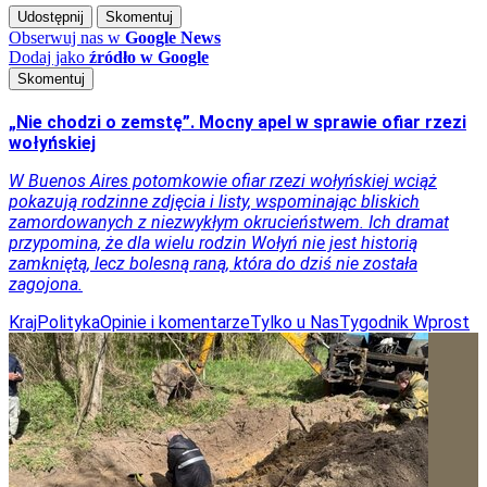
Udostępnij
Skomentuj
Obserwuj nas
w
Google News
Dodaj jako
źródło w Google
Skomentuj
„Nie chodzi o zemstę”. Mocny apel w sprawie ofiar rzezi
wołyńskiej
W Buenos Aires potomkowie ofiar rzezi wołyńskiej wciąż
pokazują rodzinne zdjęcia i listy, wspominając bliskich
zamordowanych z niezwykłym okrucieństwem. Ich dramat
przypomina, że dla wielu rodzin Wołyń nie jest historią
zamkniętą, lecz bolesną raną, która do dziś nie została
zagojona.
Kraj
Polityka
Opinie i komentarze
Tylko u Nas
Tygodnik Wprost