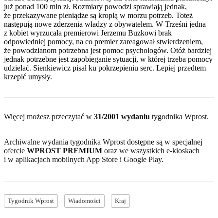
już ponad 100 mln zł. Rozmiary powodzi sprawiają jednak,
że przekazywane pieniądze są kroplą w morzu potrzeb. Toteż
następują nowe zderzenia władzy z obywatelem. W Trześni jedna
z kobiet wyrzucała premierowi Jerzemu Buzkowi brak
odpowiedniej pomocy, na co premier zareagował stwierdzeniem,
że powodzianom potrzebna jest pomoc psychologów. Otóż bardziej
jednak potrzebne jest zapobieganie sytuacji, w której trzeba pomocy
udzielać. Sienkiewicz pisał ku pokrzepieniu serc. Lepiej przedtem
krzepić umysły.
Więcej możesz przeczytać w
31/2001 wydaniu
tygodnika Wprost
.
Archiwalne wydania tygodnika Wprost dostępne są w specjalnej
ofercie
WPROST PREMIUM
oraz we wszystkich e-kioskach
i w aplikacjach mobilnych
App Store
i
Google Play
.
Tygodnik Wprost
Wiadomości
Kraj