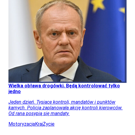
Wielka obława drogówki. Będą kontrolować tylko
jedno
Jeden dzień. Tysiące kontroli, mandatów i punktów
karnych. Policja zaplanowała akcję kontroli kierowców.
Od rana posypią się mandaty.
Motoryzacja
Kraj
Życie