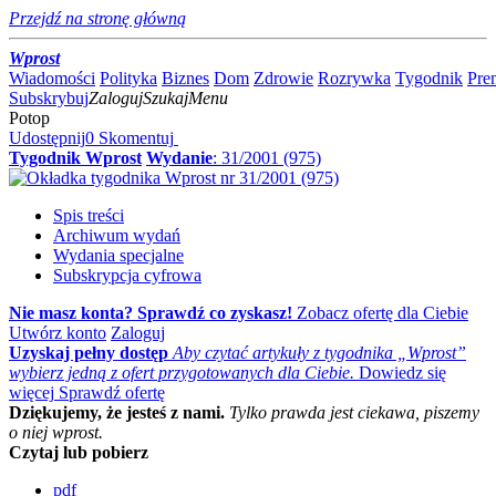
Przejdź na stronę główną
Wprost
Wiadomości
Polityka
Biznes
Dom
Zdrowie
Rozrywka
Tygodnik
Pre
Subskrybuj
Zaloguj
Szukaj
Menu
Potop
Udostępnij
0
Skomentuj
Tygodnik Wprost
Wydanie
: 31/2001
(975)
Spis treści
Archiwum wydań
Wydania specjalne
Subskrypcja cyfrowa
Nie masz konta? Sprawdź co zyskasz!
Zobacz ofertę dla Ciebie
Utwórz konto
Zaloguj
Uzyskaj pełny dostęp
Aby czytać artykuły z tygodnika „Wprost”
wybierz jedną z ofert przygotowanych dla Ciebie.
Dowiedz się
więcej
Sprawdź ofertę
Dziękujemy, że jesteś z nami.
Tylko prawda jest ciekawa, piszemy
o niej wprost.
Czytaj lub pobierz
pdf