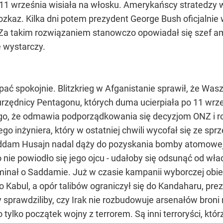
września wisiała na włosku. Amerykańscy stratedzy wyz
rozkaz. Kilka dni potem prezydent George Bush oficjalni
 Za takim rozwiązaniem stanowczo opowiadał się szef am
e wystarczy.
ć spokojnie. Blitzkrieg w Afganistanie sprawił, że Wasz
urzędnicy Pentagonu, których duma ucierpiała po 11 wrze
ego, że odmawia podporządkowania się decyzjom ONZ i ro
o inżyniera, który w ostatniej chwili wycofał się ze sp
ddam Husajn nadal dąży do pozyskania bomby atomowej.
o nie powiodło się jego ojcu - udałoby się odsunąć od w
minał o Saddamie. Już w czasie kampanii wyborczej obiecy
ęto Kabul, a opór talibów ograniczył się do Kandaharu, 
 sprawdziliby, czy Irak nie rozbudowuje arsenałów bron
o tylko początek wojny z terrorem. Są inni terroryści, kt