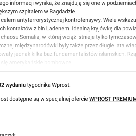
jego informacji wynika, że znajdują się one w podziemia
większym szpitalem w Bagdadzie.
 celem antyterrorystycznej kontrofensywy. Wiele wskazuj
ch kontaktów z bin Ladenem. Idealną kryjówkę dla powi
chaosu Somalia, w której wciąż istnieje tylko tymczaso
ycznej międzynarodówki były także przez długie lata wł
ały jednak kilka baz fundamentalistów islamskich. Rząd
 się amerykańskie bombowce.
02 wydaniu
tygodnika Wprost
.
ost dostępne są w specjalnej ofercie
WPROST PREMIU
raczyk