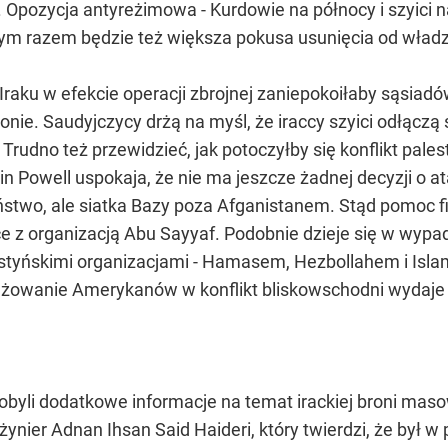
c. Opozycja antyreżimowa - Kurdowie na północy i szyici 
ym razem będzie też większa pokusa usunięcia od władzy
 Iraku w efekcie operacji zbrojnej zaniepokoiłaby sąsia
onie. Saudyjczycy drżą na myśl, że iraccy szyici odłączą
Trudno też przewidzieć, jak potoczyłby się konflikt pales
in Powell uspokaja, że nie ma jeszcze żadnej decyzji o a
stwo, ale siatka Bazy poza Afganistanem. Stąd pomoc
ce z organizacją Abu Sayyaf. Podobnie dzieje się w wypad
estyńskimi organizacjami - Hamasem, Hezbollahem i Isla
gażowanie Amerykanów w konflikt bliskowschodni wydaje
byli dodatkowe informacje na temat irackiej broni mas
żynier Adnan Ihsan Said Haideri, który twierdzi, że był