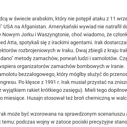
cą w świecie arabskim, który nie potępił ataku z 11 wrze
ji" USA na Afganistan. Amerykański wywiad nie natrafił 
Nowym Jorku i Waszyngtonie, choć wiadomo, że członko
, spotykali się z irackimi agentami. Irak dostarczał t
ktorów rozbrojeniowych w Iraku. Dwaj zbiegli z kraju Irak
kładano" metody zamachów, porwań ludzi i samolotów. Cz
ak wspiera organizatorów zamachów bombowych w Iranie.
amolotu bezzałogowego, który mógłby służyć do przeno
gresu. Po klęsce z 1991 r. Irak musiał przystać na znis
z wyjątkiem rakiet krótkiego zasięgu). Mieli tego dopil
tylko miesiące. Husajn stosował też broń chemiczną w w
Irak może być wzorowana na sprawdzonym scenariuszu af
 temu: podczas wojny w zatoce pociski precyzyjne stanowi