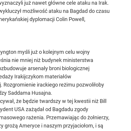
naczyli już nawet główne cele ataku na Irak.
e wykluczył możliwość ataku na Bagdad do czasu
erykańskiej dyplomacji Colin Powell,
yngton myśli już o kolejnym celu wojny
śnia nie mniej niż budynek ministerstwa
zbudowuje arsenały broni biologicznej
rzedaży Irakijczykom materiałów
 Rozgromienie irackiego reżimu pozwoliłoby
ładzy Saddama Husajna.
wał, że będzie twardszy w tej kwestii niż Bill
prezydent USA zażądał od Bagdadu zgody
i masowego rażenia. Przemawiając do żołnierzy,
órzy grożą Ameryce i naszym przyjaciołom, i są