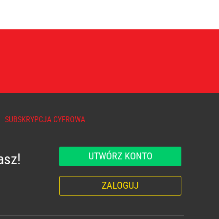
SUBSKRYPCJA CYFROWA
UTWÓRZ KONTO
asz!
ZALOGUJ