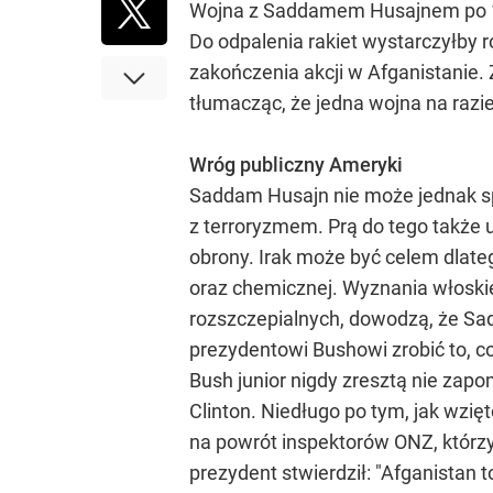
Wojna z Saddamem Husajnem po 11 
Do odpalenia rakiet wystarczyłby 
zakończenia akcji w Afganistanie.
tłumacząc, że jedna wojna na razi
Wróg publiczny Ameryki
Saddam Husajn nie może jednak spa
z terroryzmem. Prą do tego także 
obrony. Irak może być celem dlat
oraz chemicznej. Wyznania włoskieg
rozszczepialnych, dowodzą, że Sa
prezydentowi Bushowi zrobić to, c
Bush junior nigdy zresztą nie zapo
Clinton. Niedługo po tym, jak wzi
na powrót inspektorów ONZ, którzy
prezydent stwierdził: "Afganistan t