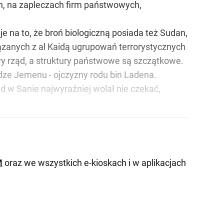
ch, na zapleczach firm państwowych,
e na to, że broń biologiczną posiada też Sudan,
ązanych z al Kaidą ugrupowań terrorystycznych
wy rząd, a struktury państwowe są szczątkowe.
adze Jemenu - ojczyzny rodu bin Ladena.
 w Sanie najwyraźniej wolał nie czekać,
M
oraz we wszystkich e-kioskach i w aplikacjach