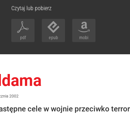
Czytaj lub pobierz
pdf
epub
mobi
ddama
cznia
2002
następne cele w wojnie przeciwko terro