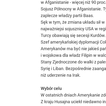
w Afganistanie - więcej niż 90 pro
Sojusz Północny w Afganistanie. T
zaplecze władzy partii Baas.
Sęk w tym, że zmiana układu sił w
najważniejsi sojusznicy USA w regi
Turcy obawiają się secesji Kurdów. 
Szef amerykańskiej dyplomacji Col
Amerykanów ma być nie jakieś pań
i wojskowa dla władz Filipin w wal
Stany Zjednoczone do walki z pal
Syrię i Liban. Bezpośrednie zaan
niż uderzenie na Irak.
Wybór celu
W ostatnich dniach Amerykanie zdo
Z kraju Husajna uciekł niedawno in