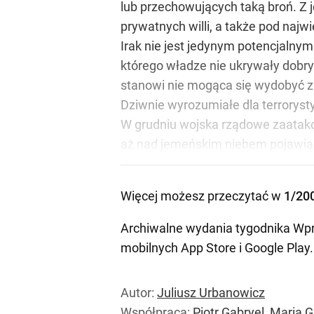
lub przechowujących taką broń. Z 
prywatnych willi, a także pod naj
Irak nie jest jedynym potencjalnym
którego władze nie ukrywały dobry
stanowi nie mogąca się wydobyć z 
Dziwnie wyrozumiałe dla terroryst
W grudniu wojska rządowe zaatakow
aż nad jemeńskim niebem pojawią
Więcej możesz przeczytać w
1/20
Archiwalne wydania tygodnika Wpr
mobilnych
App Store
i
Google Play
.
Autor:
Juliusz Urbanowicz
Współpraca:
Piotr Gabryel
,
Maria G