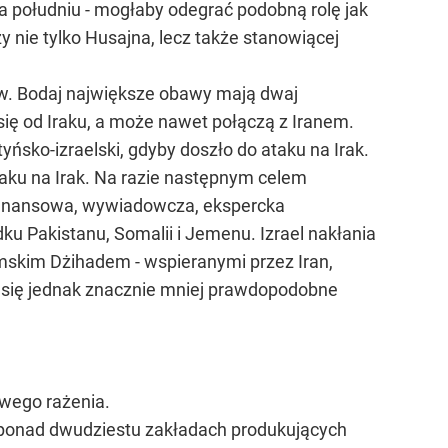
na południu - mogłaby odegrać podobną rolę jak
 nie tylko Husajna, lecz także stanowiącej
dów. Bodaj największe obawy mają dwaj
 się od Iraku, a może nawet połączą z Iranem.
tyńsko-izraelski, gdyby doszło do ataku na Irak.
taku na Irak. Na razie następnym celem
 finansowa, wywiadowcza, ekspercka
ku Pakistanu, Somalii i Jemenu. Izrael nakłania
mskim Dżihadem - wspieranymi przez Iran,
 się jednak znacznie mniej prawdopodobne
owego rażenia.
 w ponad dwudziestu zakładach produkujących