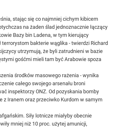
śnia, stając się co najmniej cichym kibicem
dotychczas na żaden ślad jednoznacznie łączący
wie Bazy bin Ladena, w tym kierujący
errorystom bakterie wąglika - twierdzi Richard
ijczycy utrzymują, że byli zatrudnieni w bazie
ęstymi gośćmi mieli tam być Arabowie spoza
szenia środków masowego rażenia - wynika
zczenie całego swojego arsenału broni
nować inspektorzy ONZ. Od pozyskania bomby
alce z Iranem oraz przeciwko Kurdom w samym
gańskim. Siły lotnicze miałyby obecnie
ły mniej niż 10 proc. użytej amunicji,