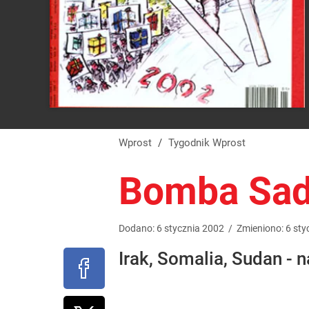
Wprost
/
Tygodnik Wprost
Bomba Sa
Dodano:
6
stycznia
2002
/
Zmieniono:
6
sty
Irak, Somalia, Sudan - 