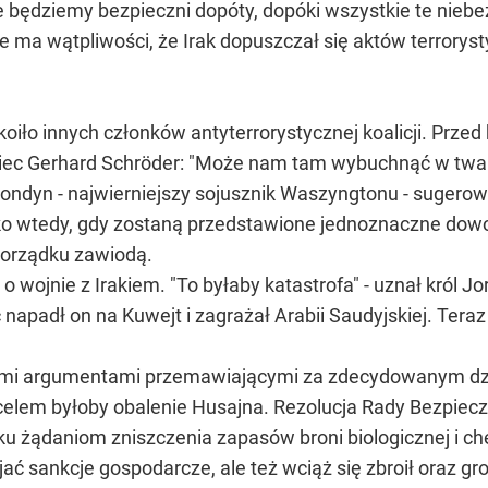
 będziemy bezpieczni dopóty, dopóki wszystkie te niebe
 ma wątpliwości, że Irak dopuszczał się aktów terroryst
iło innych członków antyterrorystycznej koalicji. Przed
ec Gerhard Schröder: "Może nam tam wybuchnąć w twarz 
ondyn - najwierniejszy sojusznik Waszyngtonu - sugerował
lko wtedy, gdy zostaną przedstawione jednoznaczne dow
porządku zawiodą.
o wojnie z Irakiem. "To byłaby katastrofa" - uznał król J
ć napadł on na Kuwejt i zagrażał Arabii Saudyjskiej. Tera
nymi argumentami przemawiającymi za zdecydowanym dz
celem byłoby obalenie Husajna. Rezolucja Rady Bezpiec
ku żądaniom zniszczenia zapasów broni biologicznej i 
jać sankcje gospodarcze, ale też wciąż się zbroił oraz gr