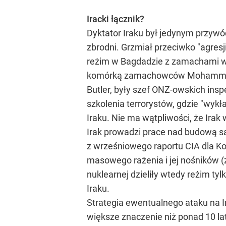
Iracki łącznik?
Dyktator Iraku był jedynym przywód
zbrodni. Grzmiał przeciwko "agres
reżim w Bagdadzie z zamachami w 
komórką zamachowców Mohammed Atta
Butler, były szef ONZ-owskich inspe
szkolenia terrorystów, gdzie "wy
Iraku. Nie ma wątpliwości, że Ir
Irak prowadzi prace nad budową s
z wrześniowego raportu CIA dla Kon
masowego rażenia i jej nośników (
nuklearnej dzieliły wtedy reżim 
Iraku.
Strategia ewentualnego ataku na 
większe znaczenie niż ponad 10 lat