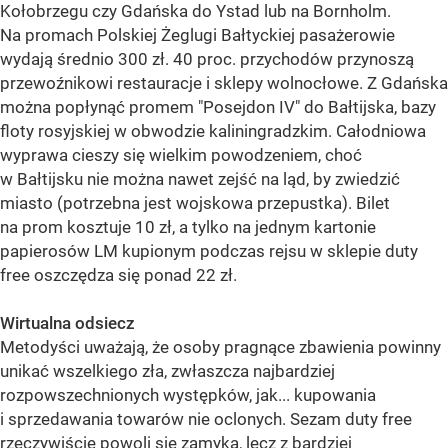
Kołobrzegu czy Gdańska do Ystad lub na Bornholm.
Na promach Polskiej Żeglugi Bałtyckiej pasażerowie
wydają średnio 300 zł. 40 proc. przychodów przynoszą
przewoźnikowi restauracje i sklepy wolnocłowe. Z Gdańska
można popłynąć promem "Posejdon IV" do Bałtijska, bazy
floty rosyjskiej w obwodzie kaliningradzkim. Całodniowa
wyprawa cieszy się wielkim powodzeniem, choć
w Bałtijsku nie można nawet zejść na ląd, by zwiedzić
miasto (potrzebna jest wojskowa przepustka). Bilet
na prom kosztuje 10 zł, a tylko na jednym kartonie
papierosów LM kupionym podczas rejsu w sklepie duty
free oszczędza się ponad 22 zł.
Wirtualna odsiecz
Metodyści uważają, że osoby pragnące zbawienia powinny
unikać wszelkiego zła, zwłaszcza najbardziej
rozpowszechnionych występków, jak... kupowania
i sprzedawania towarów nie oclonych. Sezam duty free
rzeczywiście powoli się zamyka, lecz z bardziej