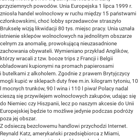
przyziemnych powodów. Unia Europejska 1 lipca 1999 r.
zniosła handel wolnocłowy w ruchu między 15 państwami
członkowskimi, choć lobby sprzedawców straszyło
Brukselę wizją likwidacji 80 tys. miejsc pracy. Unia uznała
istnienie sklepów wolnocłowych na jednolitym obszarze
celnym za anomalię, prowokującą nieuzasadnione
zachowania obywateli. Wymieniano przykład Anglików,
którzy wracali z tzw. booze trips z Francji i Belgii
obładowani kupionymi na promach papierosami
i butelkami z alkoholem. Zgodnie z prawem Brytyjczycy
mogli kupić w sklepach duty free m.in. kilogram tytoniu, 10
l mocnych trunków, 90 l wina i 110 l piwa! Polacy nadal
cieszą się przywilejem wolnocłowych zakupów, udając się
do Niemiec czy Hiszpanii, lecz po naszym akcesie do Unii
Europejskiej będzie to możliwe jedynie podczas podróży
poza jej obszar.
Z odsieczą bezcłowemu handlowi przychodzi Internet.
Reynald Katz, amerykański przedsiębiorca z Miami,