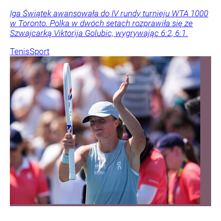
Iga Świątek awansowała do IV rundy turnieju WTA 1000
w Toronto. Polka w dwóch setach rozprawiła się ze
Szwajcarką Viktorija Golubic, wygrywając 6:2, 6:1.
Tenis
Sport