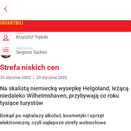
PRZEJDŹ
NA
WPROST
STRONĘ
GŁÓWNĄ
UBSKRYBUJ
Tygodnik Wprost
Autor:
ZALOGUJ
Krzysztof Trębski
MENU
Współpraca:
Sergiusz Sachno
Strefa niskich cen
20
stycznia
2002
/
20
stycznia
2002
Na skalistą niemiecką wysepkę Helgoland, leżącą
niedaleko Wilhelmshaven, przybywają co roku
tysiące turystów
Dokąd po najtańszy alkohol, kosmetyki i sprzęt
elektroniczny, czyli najlepsze strefy wolnocłowe