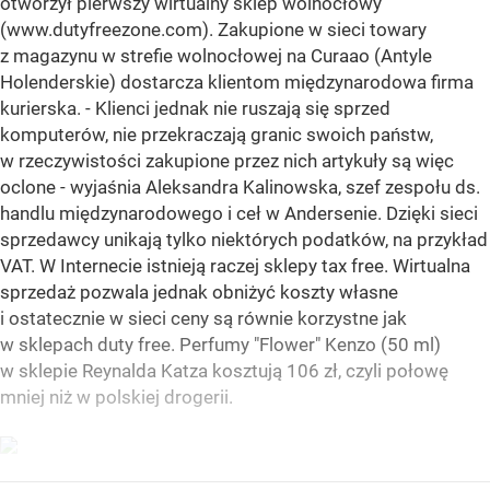
otworzył pierwszy wirtualny sklep wolnocłowy
(www.dutyfreezone.com). Zakupione w sieci towary
z magazynu w strefie wolnocłowej na Curaao (Antyle
Holenderskie) dostarcza klientom międzynarodowa firma
kurierska. - Klienci jednak nie ruszają się sprzed
komputerów, nie przekraczają granic swoich państw,
w rzeczywistości zakupione przez nich artykuły są więc
oclone - wyjaśnia Aleksandra Kalinowska, szef zespołu ds.
handlu międzynarodowego i ceł w Andersenie. Dzięki sieci
sprzedawcy unikają tylko niektórych podatków, na przykład
VAT. W Internecie istnieją raczej sklepy tax free. Wirtualna
sprzedaż pozwala jednak obniżyć koszty własne
i ostatecznie w sieci ceny są równie korzystne jak
w sklepach duty free. Perfumy "Flower" Kenzo (50 ml)
w sklepie Reynalda Katza kosztują 106 zł, czyli połowę
mniej niż w polskiej drogerii.