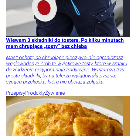
Wlewam 3 składniki do tostera. Po kilku minutach
mam chrupiące „tosty” bez chleba
Masz ochotę na chrupiące pieczywo, ale ograniczasz
węglowodany? Zrób te wyjątkowe tosty, które w smaku
do złudzenia przypominają tradycyjne. Wystarczą trzy
proste składniki, by na talerzu wylądowała pyszna,
sycąca przekąska, która nie obciąża żołądka.
Przepisy
Produkty
Żywienie