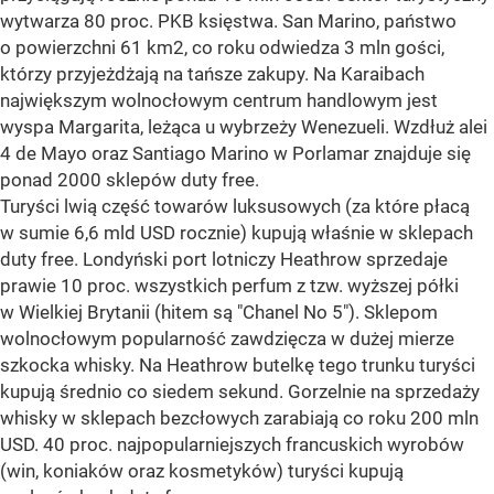
wytwarza 80 proc. PKB księstwa. San Marino, państwo
o powierzchni 61 km2, co roku odwiedza 3 mln gości,
którzy przyjeżdżają na tańsze zakupy. Na Karaibach
największym wolnocłowym centrum handlowym jest
wyspa Margarita, leżąca u wybrzeży Wenezueli. Wzdłuż alei
4 de Mayo oraz Santiago Marino w Porlamar znajduje się
ponad 2000 sklepów duty free.
Turyści lwią część towarów luksusowych (za które płacą
w sumie 6,6 mld USD rocznie) kupują właśnie w sklepach
duty free. Londyński port lotniczy Heathrow sprzedaje
prawie 10 proc. wszystkich perfum z tzw. wyższej półki
w Wielkiej Brytanii (hitem są "Chanel No 5"). Sklepom
wolnocłowym popularność zawdzięcza w dużej mierze
szkocka whisky. Na Heathrow butelkę tego trunku turyści
kupują średnio co siedem sekund. Gorzelnie na sprzedaży
whisky w sklepach bezcłowych zarabiają co roku 200 mln
USD. 40 proc. najpopularniejszych francuskich wyrobów
(win, koniaków oraz kosmetyków) turyści kupują