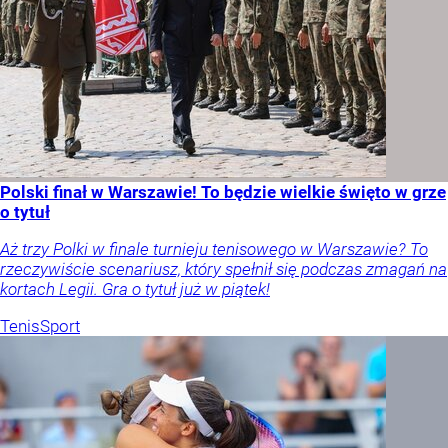
Polski finał w Warszawie! To będzie wielkie święto w grze
o tytuł
Aż trzy Polki w finale turnieju tenisowego w Warszawie? To
rzeczywiście scenariusz, który spełnił się podczas zmagań na
kortach Legii. Gra o tytuł już w piątek!
Tenis
Sport