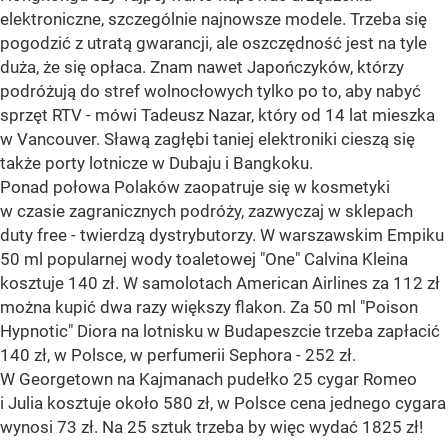
elektroniczne, szczególnie najnowsze modele. Trzeba się
pogodzić z utratą gwarancji, ale oszczędność jest na tyle
duża, że się opłaca. Znam nawet Japończyków, którzy
podróżują do stref wolnocłowych tylko po to, aby nabyć
sprzęt RTV - mówi Tadeusz Nazar, który od 14 lat mieszka
w Vancouver. Sławą zagłębi taniej elektroniki cieszą się
także porty lotnicze w Dubaju i Bangkoku.
Ponad połowa Polaków zaopatruje się w kosmetyki
w czasie zagranicznych podróży, zazwyczaj w sklepach
duty free - twierdzą dystrybutorzy. W warszawskim Empiku
50 ml popularnej wody toaletowej "One" Calvina Kleina
kosztuje 140 zł. W samolotach American Airlines za 112 zł
można kupić dwa razy większy flakon. Za 50 ml "Poison
Hypnotic" Diora na lotnisku w Budapeszcie trzeba zapłacić
140 zł, w Polsce, w perfumerii Sephora - 252 zł.
W Georgetown na Kajmanach pudełko 25 cygar Romeo
i Julia kosztuje około 580 zł, w Polsce cena jednego cygara
wynosi 73 zł. Na 25 sztuk trzeba by więc wydać 1825 zł!