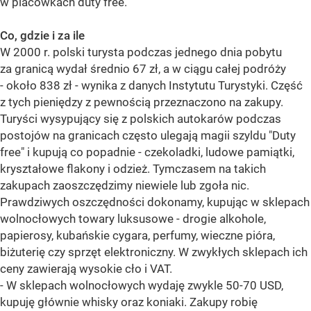
w placówkach duty free.
Co, gdzie i za ile
W 2000 r. polski turysta podczas jednego dnia pobytu
za granicą wydał średnio 67 zł, a w ciągu całej podróży
- około 838 zł - wynika z danych Instytutu Turystyki. Część
z tych pieniędzy z pewnością przeznaczono na zakupy.
Turyści wysypujący się z polskich autokarów podczas
postojów na granicach często ulegają magii szyldu "Duty
free" i kupują co popadnie - czekoladki, ludowe pamiątki,
kryształowe flakony i odzież. Tymczasem na takich
zakupach zaoszczędzimy niewiele lub zgoła nic.
Prawdziwych oszczędności dokonamy, kupując w sklepach
wolnocłowych towary luksusowe - drogie alkohole,
papierosy, kubańskie cygara, perfumy, wieczne pióra,
biżuterię czy sprzęt elektroniczny. W zwykłych sklepach ich
ceny zawierają wysokie cło i VAT.
- W sklepach wolnocłowych wydaję zwykle 50-70 USD,
kupuję głównie whisky oraz koniaki. Zakupy robię