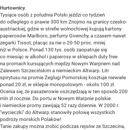
Hurtownicy
Tysiące osób z południa Polski jeździ co tydzień
do odległego o prawie 300 km Znojmo na granicy czesko-
austriackiej, gdzie w strefie wolnocłowej kupują kartony
papierosów Marlboro, perfumy Givenchy, a czasem nawet
zegarki Tissot, płacąc za nie o 20-50 proc. mniej
niż w Polsce. Ponad 130 tys. osób zaopatruje się
co miesiąc w alkohol i papierosy w sklepach duty free
na promach kursujących między Nowym Warpnem nad
Zalewem Szczecińskim a niemieckim Altwarp. Litr
spirytusu na promie Żeglugi Pomorskiej kosztuje niewiele
ponad 20 zł, w sklepie monopolowym - około 100 zł.
Ocenia się, że pasażerowie oszczędzają w ten sposób 200
mln zł rocznie. Do portu w Nowym Warpnie polskie
i niemieckie promy zawijają 52 razy dziennie. W 2000 r.
"wycieczki" do Altwarp stanowiły połowę wszystkich
podróży morskich Polaków!
Tanie zakupy można zrobić podczas rejsów ze Szczecina,