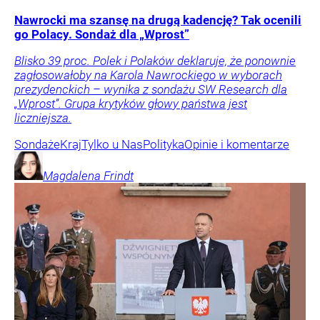
Nawrocki ma szansę na drugą kadencję? Tak ocenili
go Polacy. Sondaż dla „Wprost”
Blisko 39 proc. Polek i Polaków deklaruje, że ponownie
zagłosowałoby na Karola Nawrockiego w wyborach
prezydenckich – wynika z sondażu SW Research dla
„Wprost”. Grupa krytyków głowy państwa jest
liczniejsza.
Sondaże
Kraj
Tylko u Nas
Polityka
Opinie i komentarze
Magdalena
Frindt