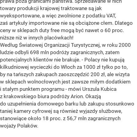
prawa poza granicami państwa. Sprzedawane w nich
towary produkcji krajowej traktowane są jak
wyeksportowane, a więc zwolnione z podatku VAT,
zaś artykuły importowane nie są obciążone cłem. Dlatego
ceny w sklepach duty free mogą być nawet o 60 proc.
niższe niż w innych placówkach!
Według Światowej Organizacji Turystycznej, w roku 2000
ludzie odbyli 698 mln podróży zagranicznych, zatem
potencjalnych klientów nie brakuje. - Polacy nie kupują
kilkudniowej wycieczki do Włoch za 1000 zł tylko po to,
by na tańszych zakupach zaoszczędzić 200 zł, ale wizyta
w sklepach wolnocłowych jest zawsze miłym dodatkiem
i stałym punktem programu - mówi Urszula Kubica
z krakowskiego biura podróży Arion. Okazją
do uzupełnienia domowego barku lub zakupu stosunkowo
taniej kamery cyfrowej są również wyjazdy służbowe,
stanowiące około 18 proc. z 56,7 mln zagranicznych
wojaży Polaków.