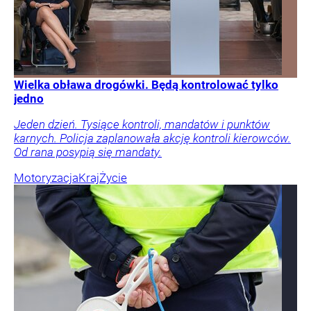
Wielka obława drogówki. Będą kontrolować tylko
jedno
Jeden dzień. Tysiące kontroli, mandatów i punktów
karnych. Policja zaplanowała akcję kontroli kierowców.
Od rana posypią się mandaty.
Motoryzacja
Kraj
Życie