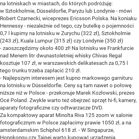
na lotniskach w miastach, do których podróżuję:
w Sztokholmie, Düsseldorfie, Paryżu lub Londynie - mówi
Robert Czarnecki, wiceprezes Ericsson Polska. Na koniaku
Hennessy - niezależnie od tego, czy butelkę o pojemności
0,7 l kupimy na lotnisku w Zurychu (322 zł), Sztokholmie
(243 zł), Kuala Lumpur (315 zł) czy Londynie (350 zł)
- zaoszczędzimy około 400 zł! Na lotnisku we Frankfurcie
nad Menem litr dwunastoletniej whisky Chivas Regal
kosztuje 107 zł, w warszawskich delikatesach za 0,75 l
tego trunku trzeba zapłacić 210 zł.
- Najlepszym interesem jest kupno markowego garnituru
na lotnisku w Düsseldorfie. Ceny są tam nawet o połowę
niższe niż w Polsce - przekonuje Marek Kozłowski, prezes
Océ Poland. Zwykle warto też obejrzeć sprzęt hi-fi, kamery,
aparaty fotograficzne czy odtwarzacze DVD.
Za kompaktowy aparat Minolta Riva 125 zoom w salonie
fotograficznym w Polsce zapłacimy prawie 1050 zł, a na
amsterdamskim Schiphol 618 zł. - W Singapurze,
Hongkongu czy Tajpej warto kupować urządzenia