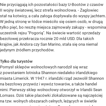
Nie przyciągają ich pozostałości bazy U-Bootów z czasów
II wojny światowej, lecz strefa wolnocłowa. - Żaglowiec
stał na kotwicy, a cała załoga dopływała do wyspy jachtem.
W jedną stronę w łódce mieściło się osiem osób, w drugą
tylko pięć, bo resztę miejsca zajmowały zakupy - wspomina
uczestnik rejsu "Pogorią". Na świecie wartość sprzedaży
bezcłowej przekracza rocznie 20 mld USD. Dla takich
krajów, jak Andora czy San Marino, stała się ona niemal
jedynym źródłem przychodów.
Tylko dla turystów
Pomysł sklepów wolnocłowych narodził się wraz
z powstaniem lotniska Shannon niedaleko irlandzkiego
miasta Limerick. W 1947 r. irlandzki rząd zezwolił Shannon
na bezcłowy przywóz i wywóz towarów, a także handel
nimi. Pierwszy sklep wolnocłowy otworzył w Irlandii Sean
Lomass. Dziś takie placówki zlokalizowane są najczęściej
na tzw. wolnych obszarach celnych, leżących w świetle