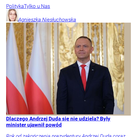
Polityka
Tylko u Nas
Agnieszka
Niesłuchowska
Dlaczego Andrzej Duda się nie udziela? Były
minister ujawnił powód
Rok od zakończenia prezydentury Andrzej Duda coraz