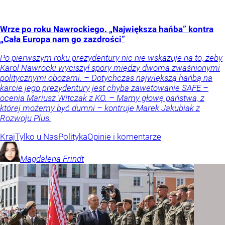
Wrze po roku Nawrockiego. „Największa hańba” kontra
„Cała Europa nam go zazdrości”
Po pierwszym roku prezydentury nic nie wskazuje na to, żeby
Karol Nawrocki wyciszył spory między dwoma zwaśnionymi
politycznymi obozami. – Dotychczas największą hańbą na
karcie jego prezydentury jest chyba zawetowanie SAFE –
ocenia Mariusz Witczak z KO. – Mamy głowę państwa, z
której możemy być dumni – kontruje Marek Jakubiak z
Rozwoju Plus.
Kraj
Tylko u Nas
Polityka
Opinie i komentarze
Magdalena
Frindt