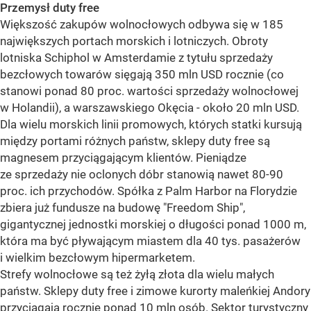
Przemysł duty free
Większość zakupów wolnocłowych odbywa się w 185
największych portach morskich i lotniczych. Obroty
lotniska Schiphol w Amsterdamie z tytułu sprzedaży
bezcłowych towarów sięgają 350 mln USD rocznie (co
stanowi ponad 80 proc. wartości sprzedaży wolnocłowej
w Holandii), a warszawskiego Okęcia - około 20 mln USD.
Dla wielu morskich linii promowych, których statki kursują
między portami różnych państw, sklepy duty free są
magnesem przyciągającym klientów. Pieniądze
ze sprzedaży nie oclonych dóbr stanowią nawet 80-90
proc. ich przychodów. Spółka z Palm Harbor na Florydzie
zbiera już fundusze na budowę "Freedom Ship",
gigantycznej jednostki morskiej o długości ponad 1000 m,
która ma być pływającym miastem dla 40 tys. pasażerów
i wielkim bezcłowym hipermarketem.
Strefy wolnocłowe są też żyłą złota dla wielu małych
państw. Sklepy duty free i zimowe kurorty maleńkiej Andory
przyciągają rocznie ponad 10 mln osób. Sektor turystyczny