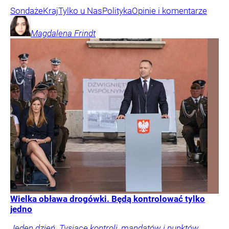
Sondaże
Kraj
Tylko u Nas
Polityka
Opinie i komentarze
Magdalena
Frindt
Wielka obława drogówki. Będą kontrolować tylko
jedno
Jeden dzień. Tysiące kontroli, mandatów i punktów