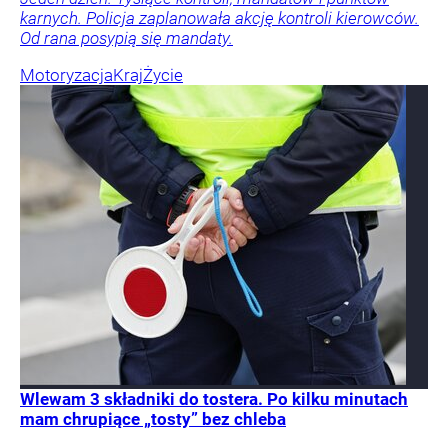
karnych. Policja zaplanowała akcję kontroli kierowców.
Od rana posypią się mandaty.
Motoryzacja
Kraj
Życie
Wlewam 3 składniki do tostera. Po kilku minutach
mam chrupiące „tosty” bez chleba