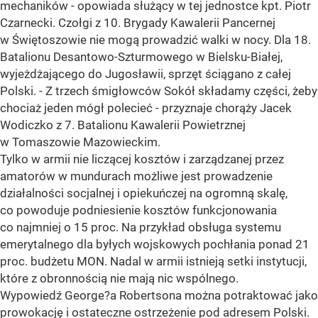
mechaników - opowiada służący w tej jednostce kpt. Piotr
Czarnecki. Czołgi z 10. Brygady Kawalerii Pancernej
w Świętoszowie nie mogą prowadzić walki w nocy. Dla 18.
Batalionu Desantowo-Szturmowego w Bielsku-Białej,
wyjeżdżającego do Jugosławii, sprzęt ściągano z całej
Polski. - Z trzech śmigłowców Sokół składamy części, żeby
chociaż jeden mógł polecieć - przyznaje chorąży Jacek
Wodiczko z 7. Batalionu Kawalerii Powietrznej
w Tomaszowie Mazowieckim.
Tylko w armii nie liczącej kosztów i zarządzanej przez
amatorów w mundurach możliwe jest prowadzenie
działalności socjalnej i opiekuńczej na ogromną skalę,
co powoduje podniesienie kosztów funkcjonowania
co najmniej o 15 proc. Na przykład obsługa systemu
emerytalnego dla byłych wojskowych pochłania ponad 21
proc. budżetu MON. Nadal w armii istnieją setki instytucji,
które z obronnością nie mają nic wspólnego.
Wypowiedź George?a Robertsona można potraktować jako
prowokację i ostateczne ostrzeżenie pod adresem Polski.