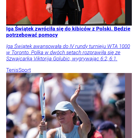
Iga Świątek zwróciła się do kibiców z Polski. Będzie
potrzebować pomocy
Iga Świątek awansowała do IV rundy turnieju WTA 1000
w Toronto. Polka w dwóch setach rozprawiła się ze
Szwajcarką Viktorija Golubic, wygrywając 6:2, 6:1.
Tenis
Sport