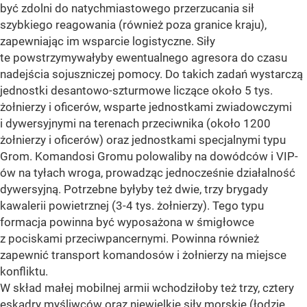
być zdolni do natychmiastowego przerzucania sił
szybkiego reagowania (również poza granice kraju),
zapewniając im wsparcie logistyczne. Siły
te powstrzymywałyby ewentualnego agresora do czasu
nadejścia sojuszniczej pomocy. Do takich zadań wystarczą
jednostki desantowo-szturmowe liczące około 5 tys.
żołnierzy i oficerów, wsparte jednostkami zwiadowczymi
i dywersyjnymi na terenach przeciwnika (około 1200
żołnierzy i oficerów) oraz jednostkami specjalnymi typu
Grom. Komandosi Gromu polowaliby na dowódców i VIP-
ów na tyłach wroga, prowadząc jednocześnie działalność
dywersyjną. Potrzebne byłyby też dwie, trzy brygady
kawalerii powietrznej (3-4 tys. żołnierzy). Tego typu
formacja powinna być wyposażona w śmigłowce
z pociskami przeciwpancernymi. Powinna również
zapewnić transport komandosów i żołnierzy na miejsce
konfliktu.
W skład małej mobilnej armii wchodziłoby też trzy, cztery
eskadry myśliwców oraz niewielkie siły morskie (łodzie