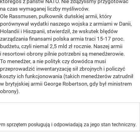
któregoś z państw NATO. Nie zdążyliśmy przygotować
na czas wymaganej liczby myśliwców.
Ole Rassmusen, pułkownik duńskiej armii, który
porównywał wydatki naszego wojska z armiami w Danii,
Holandii i Hiszpanii, stwierdził, że wskutek błędów
zarządzania finansami polska armia traci 15-17 proc.
budżetu, czyli niemal 2,5 mld zł rocznie. Naszej armii
i resortowi obrony pilnie potrzebni są menedżerowie.
To menedżer, a nie polityk czy dowódca musi
przeprowadzić inwentaryzację sił zbrojnych i policzyć
koszty ich funkcjonowania (takich menedżerów zatrudnił
w brytyjskiej armii George Robertson, gdy był ministrem
obrony).
tym sprzętem posługują i odpowiadają za jego stan techniczny.