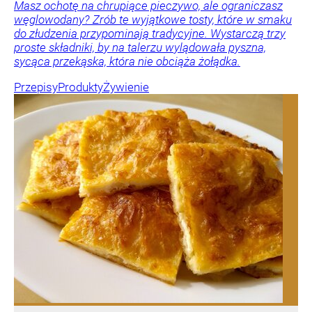
Masz ochotę na chrupiące pieczywo, ale ograniczasz
węglowodany? Zrób te wyjątkowe tosty, które w smaku
do złudzenia przypominają tradycyjne. Wystarczą trzy
proste składniki, by na talerzu wylądowała pyszna,
sycąca przekąska, która nie obciąża żołądka.
Przepisy
Produkty
Żywienie