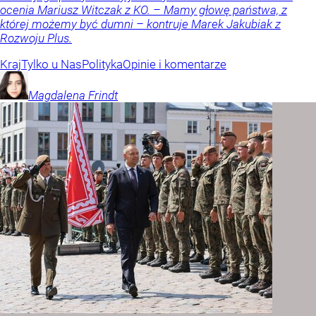
ocenia Mariusz Witczak z KO. – Mamy głowę państwa, z
której możemy być dumni – kontruje Marek Jakubiak z
Rozwoju Plus.
Kraj
Tylko u Nas
Polityka
Opinie i komentarze
Magdalena
Frindt