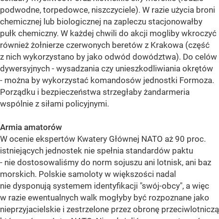
podwodne, torpedowce, niszczyciele). W razie użycia broni
chemicznej lub biologicznej na zapleczu stacjonowałby
pułk chemiczny. W każdej chwili do akcji mogliby wkroczyć
również żołnierze czerwonych beretów z Krakowa (część
z nich wykorzystano by jako odwód dowództwa). Do celów
dywersyjnych - wysadzania czy unieszkodliwiania okrętów
- można by wykorzystać komandosów jednostki Formoza.
Porządku i bezpieczeństwa strzegłaby żandarmeria
wspólnie z siłami policyjnymi.
Armia amatorów
W ocenie ekspertów Kwatery Głównej NATO aż 90 proc.
istniejących jednostek nie spełnia standardów paktu
- nie dostosowaliśmy do norm sojuszu ani lotnisk, ani baz
morskich. Polskie samoloty w większości nadal
nie dysponują systemem identyfikacji "swój-obcy", a więc
w razie ewentualnych walk mogłyby być rozpoznane jako
nieprzyjacielskie i zestrzelone przez obronę przeciwlotniczą