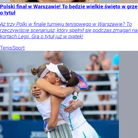
Polski finał w Warszawie! To będzie wielkie święto w grze
o tytuł
Aż trzy Polki w finale turnieju tenisowego w Warszawie? To
rzeczywiście scenariusz, który spełnił się podczas zmagań na
kortach Legii. Gra o tytuł już w piątek!
Tenis
Sport