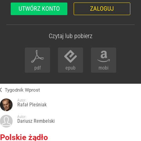
UTWÓRZ KONTO
ZALOGUJ
Czytaj lub pobierz
pdf
epub
mobi
Tygodnik Wprost
Autor:
Rafał Pleśniak
Autor:
Dariusz Rembelski
Polskie żądło