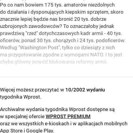
Po co nam bowiem 175 tys. amatorów niezdolnych
do działania i dysponujących kiepskim sprzętem, skoro
znacznie lepiej będzie nas bronić 20 tys. dobrze
uzbrojonych zawodowców? To oznaczałoby jednak
prawdziwą "rzeź" dotychczasowych kadr armii - 40 tys.
oficerów, ponad 30 tys. chorążych i 24 tys. podoficerów.
Według "Washington Post", tylko co dziesiąty z nich
ma przygotowanie zgodne z wymogami NATO. I to jest
chyba główny powód blokowania reformy armii.
Więcej możesz przeczytać w
10/2002 wydaniu
tygodnika Wprost
.
Archiwalne wydania tygodnika Wprost dostępne są
w specjalnej ofercie
WPROST PREMIUM
oraz we wszystkich e-kioskach i w aplikacjach mobilnych
App Store
i
Google Play
.