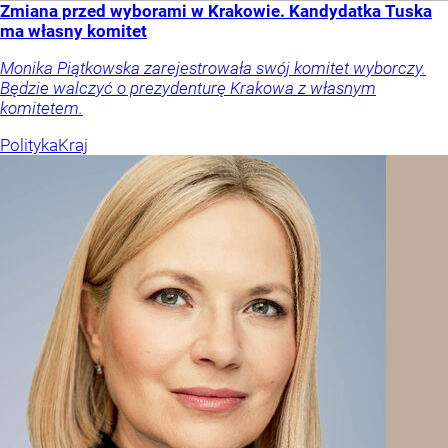
Zmiana przed wyborami w Krakowie. Kandydatka Tuska
ma własny komitet
Monika Piątkowska zarejestrowała swój komitet wyborczy.
Będzie walczyć o prezydenturę Krakowa z własnym
komitetem.
Polityka
Kraj