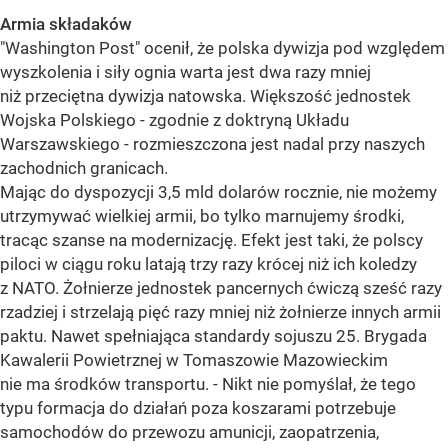
Armia składaków
"Washington Post" ocenił, że polska dywizja pod względem
wyszkolenia i siły ognia warta jest dwa razy mniej
niż przeciętna dywizja natowska. Większość jednostek
Wojska Polskiego - zgodnie z doktryną Układu
Warszawskiego - rozmieszczona jest nadal przy naszych
zachodnich granicach.
Mając do dyspozycji 3,5 mld dolarów rocznie, nie możemy
utrzymywać wielkiej armii, bo tylko marnujemy środki,
tracąc szanse na modernizację. Efekt jest taki, że polscy
piloci w ciągu roku latają trzy razy krócej niż ich koledzy
z NATO. Żołnierze jednostek pancernych ćwiczą sześć razy
rzadziej i strzelają pięć razy mniej niż żołnierze innych armii
paktu. Nawet spełniająca standardy sojuszu 25. Brygada
Kawalerii Powietrznej w Tomaszowie Mazowieckim
nie ma środków transportu. - Nikt nie pomyślał, że tego
typu formacja do działań poza koszarami potrzebuje
samochodów do przewozu amunicji, zaopatrzenia,