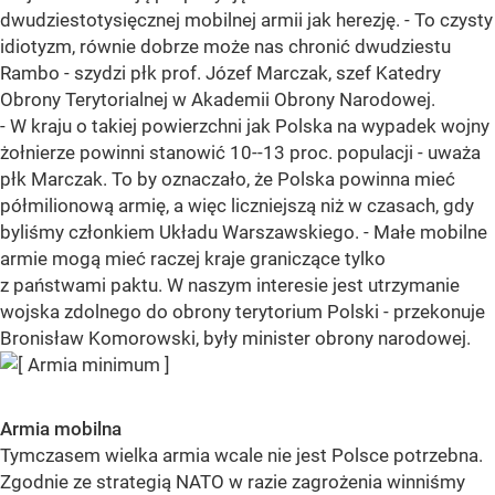
dwudziestotysięcznej mobilnej armii jak herezję. - To czysty
idiotyzm, równie dobrze może nas chronić dwudziestu
Rambo - szydzi płk prof. Józef Marczak, szef Katedry
Obrony Terytorialnej w Akademii Obrony Narodowej.
- W kraju o takiej powierzchni jak Polska na wypadek wojny
żołnierze powinni stanowić 10--13 proc. populacji - uważa
płk Marczak. To by oznaczało, że Polska powinna mieć
półmilionową armię, a więc liczniejszą niż w czasach, gdy
byliśmy członkiem Układu Warszawskiego. - Małe mobilne
armie mogą mieć raczej kraje graniczące tylko
z państwami paktu. W naszym interesie jest utrzymanie
wojska zdolnego do obrony terytorium Polski - przekonuje
Bronisław Komorowski, były minister obrony narodowej.
Armia mobilna
Tymczasem wielka armia wcale nie jest Polsce potrzebna.
Zgodnie ze strategią NATO w razie zagrożenia winniśmy