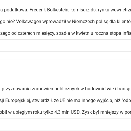
rma podatkowa. Frederik Bolkestein, komisarz ds. rynku wewnętr
o nie? Volkswagen wprowadził w Niemczech polisę dla klientów 
szego od czterech miesięcy, spadła w kwietniu roczna stopa infla
przyznawania zamówień publicznych w budownictwie i transporci
 Europejskiej, stwierdził, że UE nie ma innego wyjścia, niż "od
ił w ubiegłym roku tylko 4,3 mln USD. Zysk był mniejszy w por