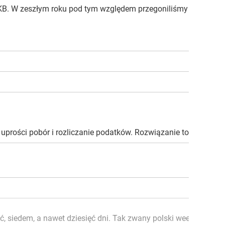
PKB. W zeszłym roku pod tym względem przegoniliśmy Danię, w t
rości pobór i rozliczanie podatków. Rozwiązanie to wyklucza i
 pięć, siedem, a nawet dziesięć dni. Tak zwany polski weekend 