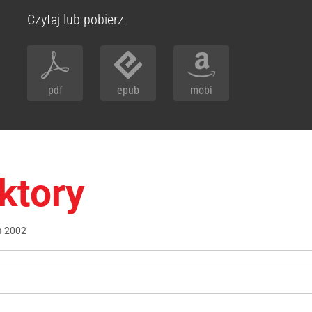
Czytaj lub pobierz
pdf
epub
mobi
ktory
a
2002