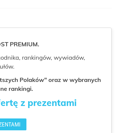
ROST PREMIUM.
odnika, rankingów, wywiadów,
kułów.
gatszych Polaków" oraz w wybranych
ne rankingi.
fertę z prezentami
ZENTAMI