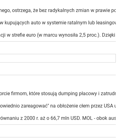
znego, ostrzega, że bez radykalnych zmian w prawie podatkowym 
kupujących auto w systemie ratalnym lub leasingowym. Jeżeli na
cji w strefie euro (w marcu wynosiła 2,5 proc.). Dzięki niższej 
e firmom, które stosują dumping płacowy i zatrudniają na czar
powiednio zareagować" na obłożenie cłem przez USA unijnego eks
ównaniu z 2000 r. aż o 66,7 mln USD. MOL - obok austriackiego