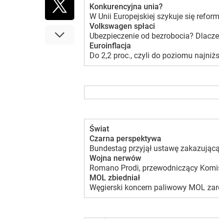
Konkurencyjna unia?
W Unii Europejskiej szykuje się refo
Volkswagen spłaci
Ubezpieczenie od bezrobocia? Dlaczeg
Euroinflacja
Do 2,2 proc., czyli do poziomu najniż
Świat
Czarna perspektywa
Bundestag przyjął ustawę zakazującą 
Wojna nerwów
Romano Prodi, przewodniczący Komisji
MOL zbiedniał
Węgierski koncern paliwowy MOL zarob