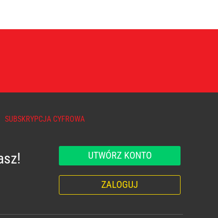
SUBSKRYPCJA CYFROWA
UTWÓRZ KONTO
asz!
ZALOGUJ