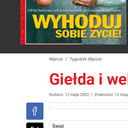
Wprost
/
Tygodnik Wprost
Giełda i we
Dodano:
12
maja
2002
/
Zmieniono:
12
maj
Świat