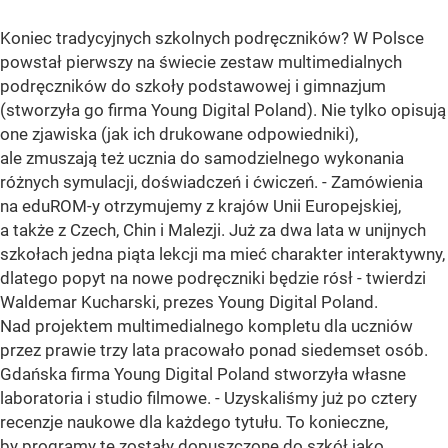
Koniec tradycyjnych szkolnych podręczników? W Polsce
powstał pierwszy na świecie zestaw multimedialnych
podręczników do szkoły podstawowej i gimnazjum
(stworzyła go firma Young Digital Poland). Nie tylko opisują
one zjawiska (jak ich drukowane odpowiedniki),
ale zmuszają też ucznia do samodzielnego wykonania
różnych symulacji, doświadczeń i ćwiczeń. - Zamówienia
na eduROM-y otrzymujemy z krajów Unii Europejskiej,
a także z Czech, Chin i Malezji. Już za dwa lata w unijnych
szkołach jedna piąta lekcji ma mieć charakter interaktywny,
dlatego popyt na nowe podręczniki będzie rósł - twierdzi
Waldemar Kucharski, prezes Young Digital Poland.
Nad projektem multimedialnego kompletu dla uczniów
przez prawie trzy lata pracowało ponad siedemset osób.
Gdańska firma Young Digital Poland stworzyła własne
laboratoria i studio filmowe. - Uzyskaliśmy już po cztery
recenzje naukowe dla każdego tytułu. To konieczne,
by programy te zostały dopuszczone do szkół jako