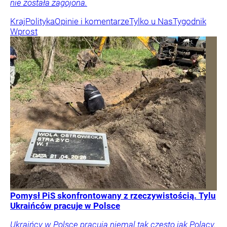
nie została zagojona.
Kraj
Polityka
Opinie i komentarze
Tylko u Nas
Tygodnik
Wprost
Pomysł PiS skonfrontowany z rzeczywistością. Tylu
Ukraińców pracuje w Polsce
Ukraińcy w Polsce pracują niemal tak często jak Polacy.