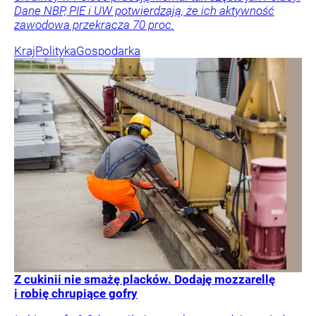
Dane NBP, PIE i UW potwierdzają, że ich aktywność
zawodowa przekracza 70 proc.
Kraj
Polityka
Gospodarka
Z cukinii nie smażę placków. Dodaję mozzarellę
i robię chrupiące gofry