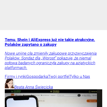
Temu, Shein i AliExpress już nie takie atrakcyjne.
Polaków zapytano o zakupy
Nowe unijne cła zmieniły zakupowe przyzwyczajenia
Polaków. Sondaż dla „Wprost” pokazuje, że niemal
połowa badanych ograniczyła zakupy na azjatyckich
platformach.
Firmy i rynki
Gospodarka
Twój portfel
Tylko u Nas
Beata Anna
Święcicka