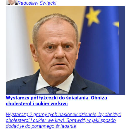
Radosław
Święcki
Wystarczy pół łyżeczki do śniadania. Obniża
cholesterol i cukier we krwi
Wystarczą 2 gramy tych nasionek dziennie, by obniżyć
cholesterol i cukier we krwi. Sprawdź, w jaki sposób
dodać je do porannego śniadania