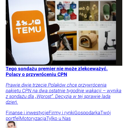
Tego sondażu premier nie może zlekceważyć.
Polacy o przywróceniu CPN
Prawie dwie trzecie Polaków chce przywrócenia
pakietu CPN na dwa ostatnie tygodnie wakacji – wynika
z sondażu dla „Wprost”. Decyzja w tej sprawie lada
dzień.
Finanse i inwestycje
Firmy i rynki
Gospodarka
Twój
portfel
Motoryzacja
Tylko u Nas