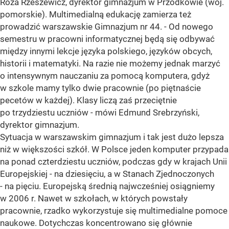
Róża Rzeszewicz, dyrektor gimnazjum w Przodkowie (woj.
pomorskie). Multimedialną edukację zamierza też
prowadzić warszawskie Gimnazjum nr 44. - Od nowego
semestru w pracowni informatycznej będą się odbywać
między innymi lekcje języka polskiego, języków obcych,
historii i matematyki. Na razie nie możemy jednak marzyć
o intensywnym nauczaniu za pomocą komputera, gdyż
w szkole mamy tylko dwie pracownie (po piętnaście
pecetów w każdej). Klasy liczą zaś przeciętnie
po trzydziestu uczniów - mówi Edmund Srebrzyński,
dyrektor gimnazjum.
Sytuacja w warszawskim gimnazjum i tak jest dużo lepsza
niż w większości szkół. W Polsce jeden komputer przypada
na ponad czterdziestu uczniów, podczas gdy w krajach Unii
Europejskiej - na dziesięciu, a w Stanach Zjednoczonych
- na pięciu. Europejską średnią najwcześniej osiągniemy
w 2006 r. Nawet w szkołach, w których powstały
pracownie, rzadko wykorzystuje się multimedialne pomoce
naukowe. Dotychczas koncentrowano się głównie