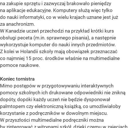
na zakupie sprzętu i zazwyczaj brakowało pieniędzy
na aplikacje edukacyjne. Komputery służą więc tylko
do nauki informatyki, co w wielu krajach uznane jest już
za anachronizm.
W Kanadzie uczeń przechodzi na przykład krótki kurs
obsługi peceta (m.in. sprawnego pisania), a następnie
wykorzystuje komputer do nauki innych przedmiotów.
Z kolei w Holandii szkoły mają obowiązek przeznaczać
co najmniej 15 proc. środków właśnie na multimedialne
pomoce naukowe.
Koniec tornistra
Mimo postępów w przygotowywaniu interaktywnych
pomocy szkolnych ich drukowane odpowiedniki nie znikną
dopóty, dopóki każdy uczeń nie będzie dysponował
palmtopem czy elektroniczną książką, co umożliwiałoby
korzystanie z podręczników w dowolnym miejscu.
W przyszłości multimedialne podręczniki można
by zintegrować z witrynami szkół, dzięki czemu w zajęciach