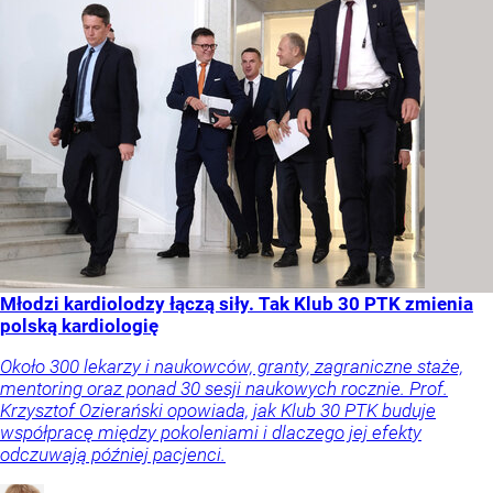
Młodzi kardiolodzy łączą siły. Tak Klub 30 PTK zmienia
polską kardiologię
Około 300 lekarzy i naukowców, granty, zagraniczne staże,
mentoring oraz ponad 30 sesji naukowych rocznie. Prof.
Krzysztof Ozierański opowiada, jak Klub 30 PTK buduje
współpracę między pokoleniami i dlaczego jej efekty
odczuwają później pacjenci.