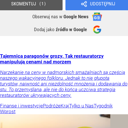
SKOMENTUJ
UDOSTĘPNIJ
1
Obserwuj nas
w
Google News
Dodaj jako
źródło w Google
Tajemnica paragonów grozy. Tak restauratorzy
manipulują cenami nad morzem
Narzekanie na ceny w nadmorskich smażalniach są częścią
naszego wakacyjnego folkloru. Jednak to nie głupota
turystów, naiwność ani niezdolność mnożenia i dodawania do
stu. To przemyślana, ale nie do końca uczciwa strategia
restauratorów ukrywających ceny.
Finanse i inwestycje
Podróże
Kraj
Tylko u Nas
Tygodnik
Wprost