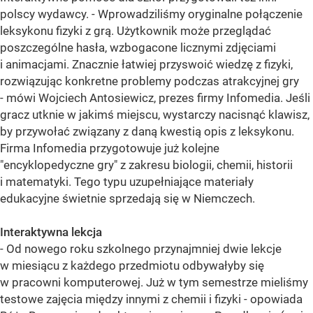
polscy wydawcy. - Wprowadziliśmy oryginalne połączenie
leksykonu fizyki z grą. Użytkownik może przeglądać
poszczególne hasła, wzbogacone licznymi zdjęciami
i animacjami. Znacznie łatwiej przyswoić wiedzę z fizyki,
rozwiązując konkretne problemy podczas atrakcyjnej gry
- mówi Wojciech Antosiewicz, prezes firmy Infomedia. Jeśli
gracz utknie w jakimś miejscu, wystarczy nacisnąć klawisz,
by przywołać związany z daną kwestią opis z leksykonu.
Firma Infomedia przygotowuje już kolejne
"encyklopedyczne gry" z zakresu biologii, chemii, historii
i matematyki. Tego typu uzupełniające materiały
edukacyjne świetnie sprzedają się w Niemczech.
Interaktywna lekcja
- Od nowego roku szkolnego przynajmniej dwie lekcje
w miesiącu z każdego przedmiotu odbywałyby się
w pracowni komputerowej. Już w tym semestrze mieliśmy
testowe zajęcia między innymi z chemii i fizyki - opowiada