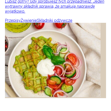
Lubisz gofry? Gdy spróbujesz tych przepadniesz. Jeden
wytrawny składnik sprawia, że smakują naprawdę
wyjątkowo.
Przepisy
Żywienie
Składniki odżywcze