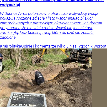
wołyńskiej
W Buenos Aires potomkowie ofiar rzezi wołyńskiej wciąż
pokazują rodzinne zdjęcia i listy, wspominając bliskich
zamordowanych z niezwykłym okrucieństwem. Ich dramat
przypomina, że dla wielu rodzin Wołyń nie jest historią
zamkniętą, lecz bolesną raną, która do dziś nie została
zagojona.
Kraj
Polityka
Opinie i komentarze
Tylko u Nas
Tygodnik Wprost