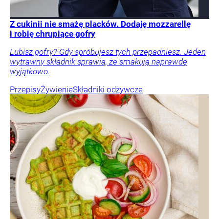
Z cukinii nie smażę placków. Dodaję mozzarellę
i robię chrupiące gofry
Lubisz gofry? Gdy spróbujesz tych przepadniesz. Jeden
wytrawny składnik sprawia, że smakują naprawdę
wyjątkowo.
Przepisy
Żywienie
Składniki odżywcze