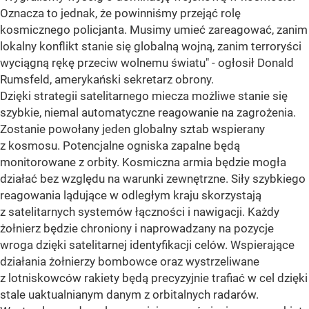
Oznacza to jednak, że powinniśmy przejąć rolę
kosmicznego policjanta. Musimy umieć zareagować, zanim
lokalny konflikt stanie się globalną wojną, zanim terroryści
wyciągną rękę przeciw wolnemu światu" - ogłosił Donald
Rumsfeld, amerykański sekretarz obrony.
Dzięki strategii satelitarnego miecza możliwe stanie się
szybkie, niemal automatyczne reagowanie na zagrożenia.
Zostanie powołany jeden globalny sztab wspierany
z kosmosu. Potencjalne ogniska zapalne będą
monitorowane z orbity. Kosmiczna armia będzie mogła
działać bez względu na warunki zewnętrzne. Siły szybkiego
reagowania lądujące w odległym kraju skorzystają
z satelitarnych systemów łączności i nawigacji. Każdy
żołnierz będzie chroniony i naprowadzany na pozycje
wroga dzięki satelitarnej identyfikacji celów. Wspierające
działania żołnierzy bombowce oraz wystrzeliwane
z lotniskowców rakiety będą precyzyjnie trafiać w cel dzięki
stale uaktualnianym danym z orbitalnych radarów.