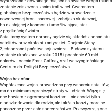
Wystrzelona z dowolnego miejsca na świecie wroga rakieta
zostanie zniszczona, zanim trafi w cel. Gwarantem
globalnego bezpieczeństwa będzie wprowadzenie
nowoczesnej broni laserowej - zabójczo skutecznej,
bo działającej z kosmosu i umożliwiającej atak
z prędkością światła.
Satelitarny system obronny będzie się składał z ponad stu
satelitów oraz około stu antyrakiet. Obejmie Stany
Zjednoczone i państwa sojusznicze. - Budowa systemu
zostanie ukończona w roku 2015 i pochłonie 60 mld
dolarów - ocenia Frank Gaffney, szef waszyngtońskiego
Centrum ds. Polityki Bezpieczeństwa.
Wojna bez ofiar
Współczesna wojna, prowadzona przy wsparciu satelitów,
ma do minimum ograniczyć straty w ludziach. Wiążą się
one bowiem z ogromnymi kosztami - nie chodzi tylko
o odszkodowania dla rodzin, ale także o koszty moralne
ponoszone przez całe społeczeństwo. Przewyższają one