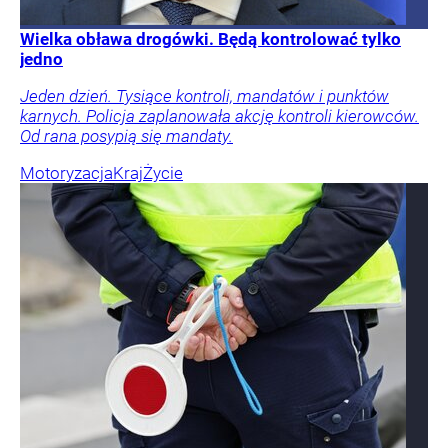
Wielka obława drogówki. Będą kontrolować tylko
jedno
Jeden dzień. Tysiące kontroli, mandatów i punktów
karnych. Policja zaplanowała akcję kontroli kierowców.
Od rana posypią się mandaty.
Motoryzacja
Kraj
Życie