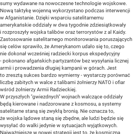
sumy wydawane na nowoczesne technologie wojskowe.
Nową taktykę wojenną wykorzystano podczas interwencji
w Afganistanie. Dzięki wsparciu satelitarnemu
amerykańskie oddziały w dwa tygodnie zdziesiątkowały
i rozproszyły wojska talibów oraz terrorystów z al Kaidy.
Zastosowanie satelitarnego monitorowania poruszających
się celów sprawiło, że Amerykanom udało się to, czego
nie dokonał wcześniej radziecki korpus ekspedycyjny
- pokonano afgańskich partyzantów bez wysyłania licznej
armii i prowadzenia długiej kampanii w górach. Jest
to zresztą sukces bardzo wymierny - wystarczy porównać
liczbę zabitych w walce z talibami żołnierzy NATO i ofiar
wśród żołnierzy Armii Radzieckiej.
W przyszłych "gwiezdnych" wojnach walczące oddziały
będą kierowane i nadzorowane z kosmosu, a systemy
satelitarne staną się zwykłą bronią. Nie oznacza to,
że wojska lądowe staną się zbędne, ale ludzi będzie się
wysyłać do walki jedynie w sytuacjach wyjątkowych.
Najważniejsze w nowej strategii jest to, że kosmiczna