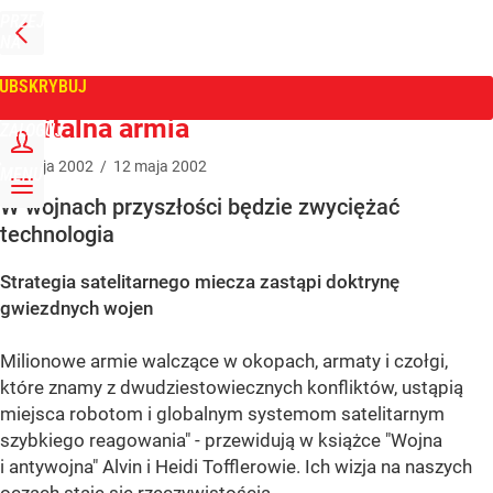
PRZEJDŹ
NA
WPROST
STRONĘ
GŁÓWNĄ
UBSKRYBUJ
Tygodnik Wprost
Orbitalna armia
ZALOGUJ
12
maja
2002
/
12
maja
2002
MENU
W wojnach przyszłości będzie zwyciężać
technologia
Strategia satelitarnego miecza zastąpi doktrynę
gwiezdnych wojen
Milionowe armie walczące w okopach, armaty i czołgi,
które znamy z dwudziestowiecznych konfliktów, ustąpią
miejsca robotom i globalnym systemom satelitarnym
szybkiego reagowania" - przewidują w książce "Wojna
i antywojna" Alvin i Heidi Tofflerowie. Ich wizja na naszych