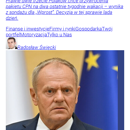
Prawie dwie trzecie Polaków chce przywrócenia
pakietu CPN na dwa ostatnie tygodnie wakacji – wynika
z sondażu dla „Wprost”. Decyzja w tej sprawie lada
dzień.
Finanse i inwestycje
Firmy i rynki
Gospodarka
Twój
portfel
Motoryzacja
Tylko u Nas
Radosław
Święcki