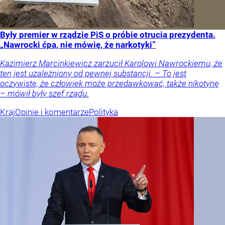
Były premier w rządzie PiS o próbie otrucia prezydenta.
„Nawrocki ćpa, nie mówię, że narkotyki”
Kazimierz Marcinkiewicz zarzucił Karolowi Nawrockiemu, że
ten jest uzależniony od pewnej substancji. – To jest
oczywiste, że człowiek może przedawkować, także nikotynę
– mówił były szef rządu.
Kraj
Opinie i komentarze
Polityka