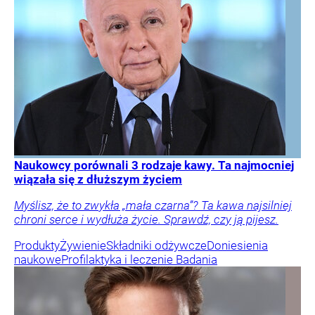
Naukowcy porównali 3 rodzaje kawy. Ta najmocniej
wiązała się z dłuższym życiem
Myślisz, że to zwykła „mała czarna”? Ta kawa najsilniej
chroni serce i wydłuża życie. Sprawdź, czy ją pijesz.
Produkty
Żywienie
Składniki odżywcze
Doniesienia
naukowe
Profilaktyka i leczenie
Badania