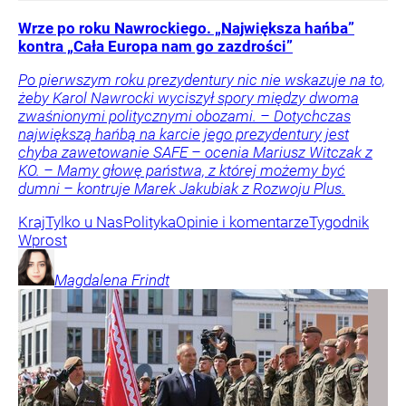
Wrze po roku Nawrockiego. „Największa hańba”
kontra „Cała Europa nam go zazdrości”
Po pierwszym roku prezydentury nic nie wskazuje na to,
żeby Karol Nawrocki wyciszył spory między dwoma
zwaśnionymi politycznymi obozami. – Dotychczas
największą hańbą na karcie jego prezydentury jest
chyba zawetowanie SAFE – ocenia Mariusz Witczak z
KO. – Mamy głowę państwa, z której możemy być
dumni – kontruje Marek Jakubiak z Rozwoju Plus.
Kraj
Tylko u Nas
Polityka
Opinie i komentarze
Tygodnik
Wprost
Magdalena
Frindt