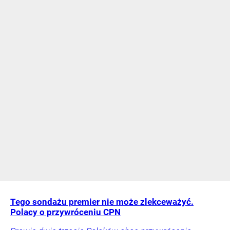
Tego sondażu premier nie może zlekceważyć.
Polacy o przywróceniu CPN