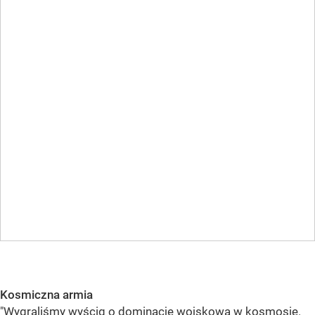
Kosmiczna armia
"Wygraliśmy wyścig o dominację wojskową w kosmosie.