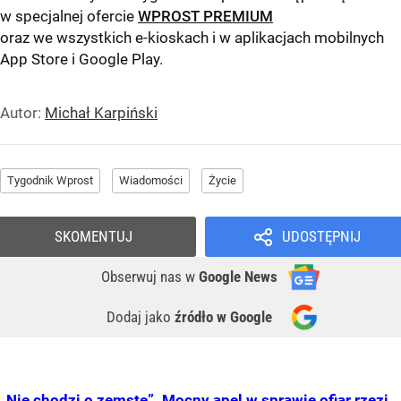
w specjalnej ofercie
WPROST PREMIUM
oraz we wszystkich e-kioskach i w aplikacjach mobilnych
App Store
i
Google Play
.
Autor:
Michał Karpiński
Tygodnik Wprost
Wiadomości
Życie
SKOMENTUJ
UDOSTĘPNIJ
Obserwuj nas
w
Google News
Dodaj jako
źródło w Google
„Nie chodzi o zemstę”. Mocny apel w sprawie ofiar rzezi