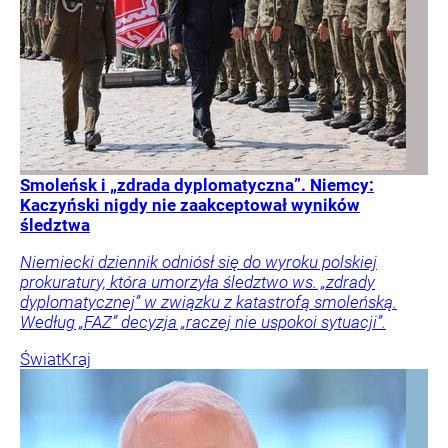
Smoleńsk i „zdrada dyplomatyczna”. Niemcy:
Kaczyński nigdy nie zaakceptował wyników
śledztwa
Niemiecki dziennik odniósł się do wyroku polskiej
prokuratury, która umorzyła śledztwo ws. „zdrady
dyplomatycznej” w związku z katastrofą smoleńską.
Według „FAZ” decyzja „raczej nie uspokoi sytuacji”.
Świat
Kraj