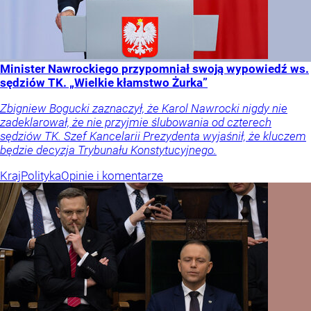
Minister Nawrockiego przypomniał swoją wypowiedź ws.
sędziów TK. „Wielkie kłamstwo Żurka”
Zbigniew Bogucki zaznaczył, że Karol Nawrocki nigdy nie
zadeklarował, że nie przyjmie ślubowania od czterech
sędziów TK. Szef Kancelarii Prezydenta wyjaśnił, że kluczem
będzie decyzja Trybunału Konstytucyjnego.
Kraj
Polityka
Opinie i komentarze