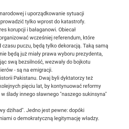
ynarodowej i uporządkowanie sytuacji
prowadzić tylko wprost do katastrofy.
es korupcji i bałaganowi. Obiecał
zorganizować wcześniej referendum, które
d czasu puczu, będą tylko dekoracją. Taką samą
a nie będą już miały prawa wyboru prezydenta,
ując swą bezsilność, wezwały do bojkotu
ierów - są na emigracji.
storii Pakistanu. Dwaj byli dyktatorzy też
olejnych pięciu lat, by kontynuować reformy
ie w ślady innego sławnego "naszego sukinsyna"
iwy dżihad". Jedno jest pewne: dopóki
niami o demokratyczną legitymację władzy.