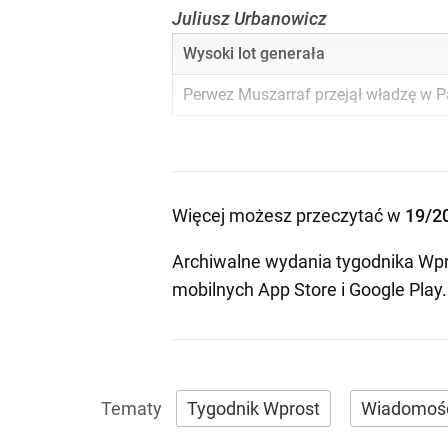
Juliusz Urbanowicz
Wysoki lot generała
Perwez Muszarraf przejął władzę w Pa
Więcej możesz przeczytać w
19/2
Archiwalne wydania tygodnika Wpr
mobilnych
App Store
i
Google Play
.
Tygodnik Wprost
Wiadomoś