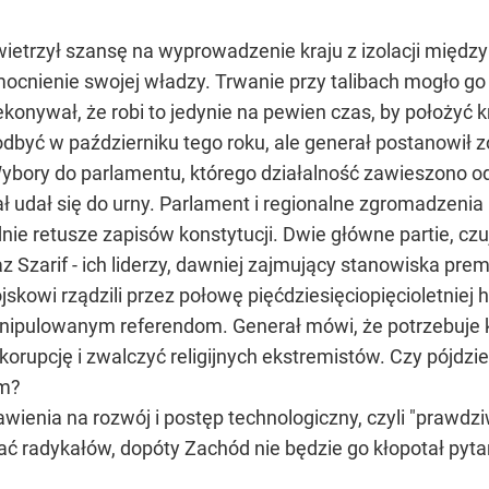
etrzył szansę na wyprowadzenie kraju z izolacji międz
mocnienie swojej władzy. Trwanie przy talibach mogło go 
onywał, że robi to jedynie na pewien czas, by położyć kr
dbyć w październiku tego roku, ale generał postanowił 
 Wybory do parlamentu, którego działalność zawieszono o
ał udał się do urny. Parlament i regionalne zgromadzeni
ie retusze zapisów konstytucji. Dwie główne partie, cz
 Szarif - ich liderzy, dawniej zajmujący stanowiska prem
kowi rządzili przez połowę pięćdziesięciopięcioletniej hi
nipulowanym referendom. Generał mówi, że potrzebuje k
orupcję i zwalczyć religijnych ekstremistów. Czy pójdz
em?
wienia na rozwój i postęp technologiczny, czyli "prawdz
ć radykałów, dopóty Zachód nie będzie go kłopotał pyta