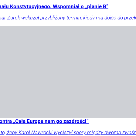
nału Konstytucyjnego. Wspomniał o „planie B”
r Żurek wskazał przybliżony termin, kiedy ma dojść do prze
ontra „Cała Europa nam go zazdrości”
a to, żeby Karol Nawrocki wyciszył spory między dwoma zwaś