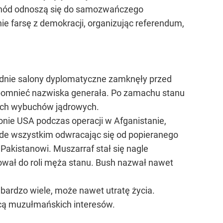
Zachód odnoszą się do samozwańczego
e farsę z demokracji, organizując referendum,
odnie salony dyplomatyczne zamknęły przed
zypomnieć nazwiska generała. Po zamachu stanu
nych wybuchów jądrowych.
ronie USA podczas operacji w Afganistanie,
ede wszystkim odwracając się od popieranego
akistanowi. Muszarraf stał się nagle
ał do roli męża stanu. Bush nazwał nawet
 bardzo wiele, może nawet utratę życia.
cą muzułmańskich interesów.