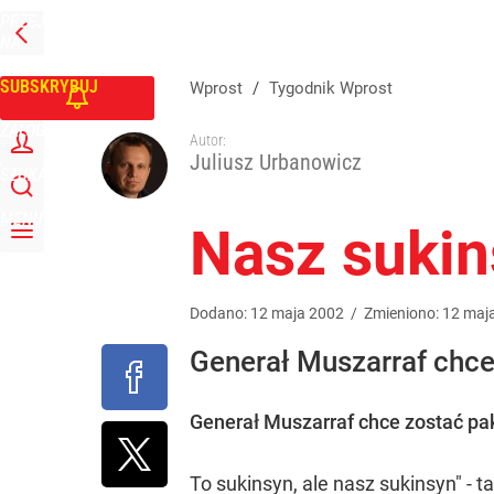
PRZEJDŹ
Udostępnij
0
Skomentuj
NA
WPROST
STRONĘ
GŁÓWNĄ
SUBSKRYBUJ
Wprost
/
Tygodnik Wprost
ZALOGUJ
Autor:
Juliusz Urbanowicz
SZUKAJ
MENU
Nasz suki
Dodano:
12
maja
2002
/
Zmieniono:
12
maj
Generał Muszarraf chc
Generał Muszarraf chce zostać p
To sukinsyn, ale nasz sukinsyn" -