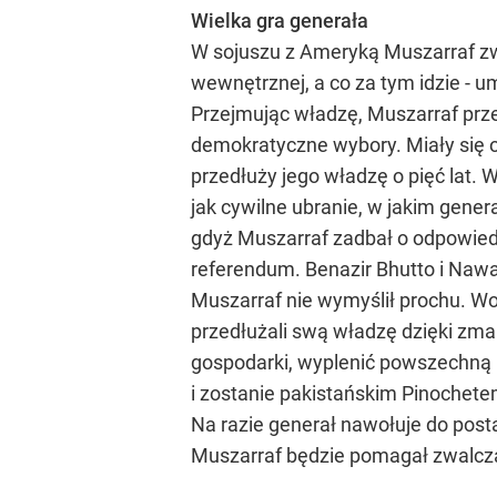
Wielka gra generała
W sojuszu z Ameryką Muszarraf zwi
wewnętrznej, a co za tym idzie - u
Przejmując władzę, Muszarraf przek
demokratyczne wybory. Miały się o
przedłuży jego władzę o pięć lat.
jak cywilne ubranie, w jakim gener
gdyż Muszarraf zadbał o odpowiedn
referendum. Benazir Bhutto i Nawaz
Muszarraf nie wymyślił prochu. Wojs
przedłużali swą władzę dzięki zma
gospodarki, wyplenić powszechną k
i zostanie pakistańskim Pinochet
Na razie generał nawołuje do posta
Muszarraf będzie pomagał zwalcza