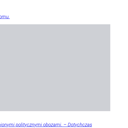
łomu.
nionymi politycznymi obozami. – Dotychczas