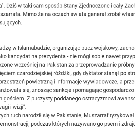
ła". Dziś w taki sam sposób Stany Zjednoczone i cały 
arrafa. Mimo że na oczach świata generał zrobił właśni
osujących.
władzę w Islamabadzie, organizując pucz wojskowy, zach
jako kandydat na prezydenta - nie mógł sobie nawet pr
łożone wcześniej na Pakistan za przeprowadzanie prób
ięciem czarodziejskiej różdżki, gdy dyktator stanął po st
rzestrzeń powietrzną i informacje wywiadowcze, a prz
nżowała się, znosząc sankcje i pomagając gospodarczo P
m gościem. Z puczysty poddanego ostracyzmowi awansow
gi i wizji".
rych ruch narodził się w Pakistanie, Muszarraf ryzykował
monstracji, podczas których nazywano go psem i zdraj