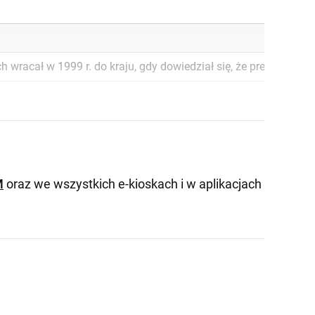
ych wracał w 1999 r. do kraju, gdy dowiedział się, że premier 
M
oraz we wszystkich e-kioskach i w aplikacjach