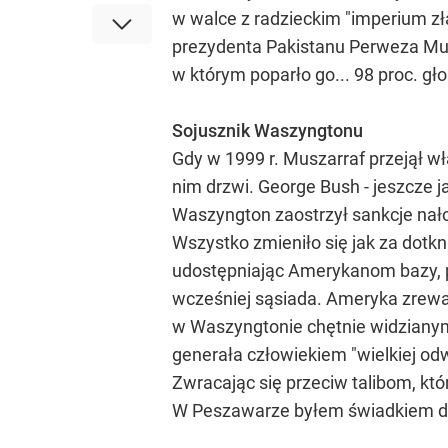
w walce z radzieckim "imperium z
prezydenta Pakistanu Perweza Musz
w którym poparło go... 98 proc. gł
Sojusznik Waszyngtonu
Gdy w 1999 r. Muszarraf przejął 
nim drzwi. George Bush - jeszcze 
Waszyngton zaostrzył sankcje na
Wszystko zmieniło się jak za dotkn
udostępniając Amerykanom bazy, p
wcześniej sąsiada. Ameryka zrewa
w Waszyngtonie chętnie widziany
generała człowiekiem "wielkiej odwa
Zwracając się przeciw talibom, któ
W Peszawarze byłem świadkiem de