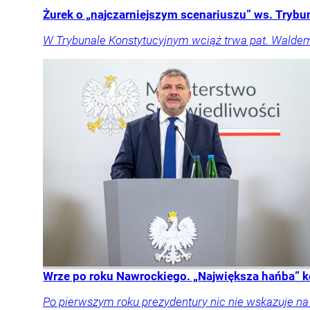
Żurek o „najczarniejszym scenariuszu” ws. Trybu
W Trybunale Konstytucyjnym wciąż trwa pat. Waldema
Wrze po roku Nawrockiego. „Największa hańba” k
Po pierwszym roku prezydentury nic nie wskazuje n