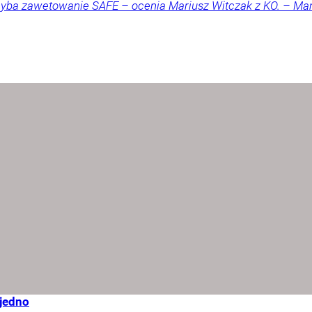
 chyba zawetowanie SAFE – ocenia Mariusz Witczak z KO. – M
 jedno