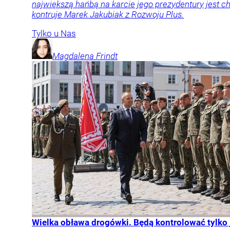
największą hańbą na karcie jego prezydentury jest
kontruje Marek Jakubiak z Rozwoju Plus.
Tylko u Nas
Magdalena
Frindt
Wielka obława drogówki. Będą kontrolować tylko