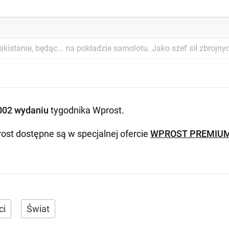
kistanie, będąc... na pokładzie samolotu. Jako szef sił zbrojn
002 wydaniu
tygodnika Wprost
.
ost dostępne są w specjalnej ofercie
WPROST PREMIU
ci
Świat