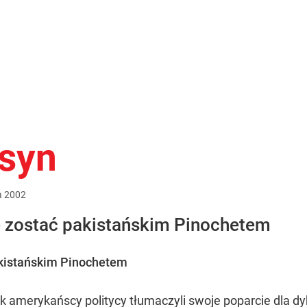
nsyn
a
2002
e zostać pakistańskim Pinochetem
akistańskim Pinochetem
 tak amerykańscy politycy tłumaczyli swoje poparcie dla