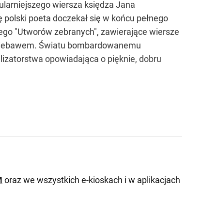
pularniejszego wiersza księdza Jana
ę polski poeta doczekał się w końcu pełnego
jego "Utworów zebranych", zawierające wiersze
 już niebawem. Światu bombardowanemu
lizatorstwa opowiadająca o pięknie, dobru
M
oraz we wszystkich e-kioskach i w aplikacjach