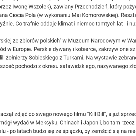
a przez Iwonę Wszołek), zawiany Przechodzień, który poż
ana Ciocia Pola (w wykonaniu Mai Komorowskiej). Reszta 
źnie. Co trafnie oddaje klimat i niemoc tamtych lat - i nu
erskiej ze zbiorów polskich" w Muzeum Narodowym w Wa
ród w Europie. Perskie dywany i kobierce, zakrzywione sz
ili żołnierzy Sobieskiego z Turkami. Na wystawie zebr
kszość pochodzi z okresu safawidzkiego, nazywanego złot
zaczął zdjęć do swego nowego filmu "Kill Bill", a już sp
mógł wydać w Meksyku, Chinach i Japonii, bo tam rzecz b
u - po latach budzi się ze śpiączki, by zemścić się na