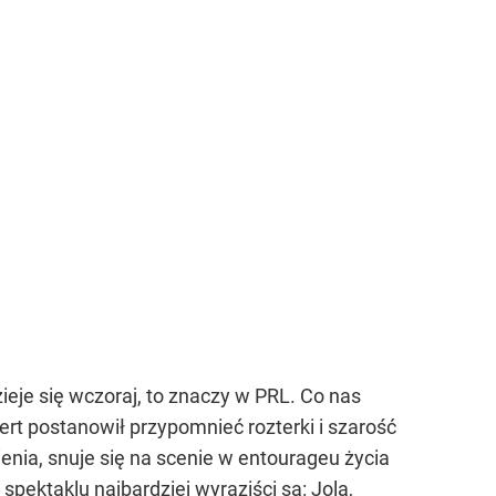
je się wczoraj, to znaczy w PRL. Co nas
lert postanowił przypomnieć rozterki i szarość
ienia, snuje się na scenie w entourageu życia
spektaklu najbardziej wyraziści są: Jola,