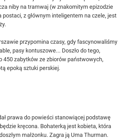
ycza niby na tramwaj (w znakomitym epizodzie
postaci, z głównym inteligentem na czele, jest
ży.
rszawie przypomina czasy, gdy fascynowaliśmy
able, pasy kontuszowe... Doszło do tego,
ano 450 zabytków ze zbiorów państwowych,
ą epoką sztuki perskiej.
rzedał prawa do powieści stanowiącej podstawę
ędzie kręcona. Bohaterką jest kobieta, która
 niedoszłym małżonku. Zagra ją Uma Thurman.