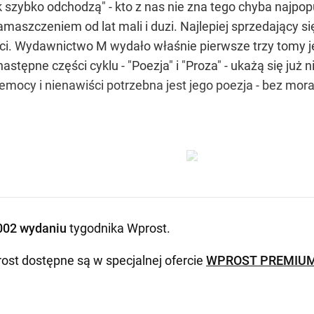
k szybko odchodzą" - kto z nas nie zna tego chyba najpo
aszczeniem od lat mali i duzi. Najlepiej sprzedający si
ści. Wydawnictwo M wydało właśnie pierwsze trzy tomy 
 następne części cyklu - "Poezja" i "Proza" - ukażą się
mocy i nienawiści potrzebna jest jego poezja - bez mora
002 wydaniu
tygodnika Wprost
.
ost dostępne są w specjalnej ofercie
WPROST PREMIU