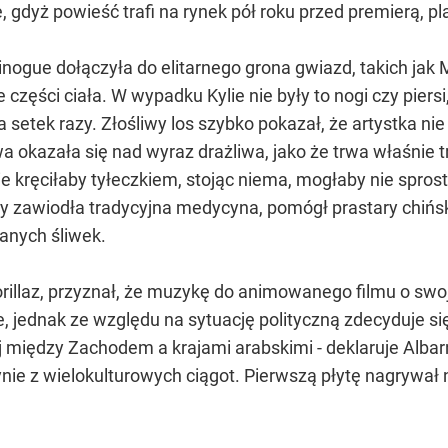
gdyż powieść trafi na rynek pół roku przed premierą, pl
inogue dołączyła do elitarnego grona gwiazd, takich jak 
zęści ciała. W wypadku Kylie nie były to nogi czy piersi,
setek razy. Złośliwy los szybko pokazał, że artystka nie 
a okazała się nad wyraz drażliwa, jako że trwa właśnie 
tnie kręciłaby tyłeczkiem, stojąc niema, mogłaby nie s
dy zawiodła tradycyjna medycyna, pomógł prastary chiński
anych śliwek.
rillaz, przyznał, że muzykę do animowanego filmu o swoj
 jednak ze względu na sytuację polityczną zdecyduje się
 między Zachodem a krajami arabskimi - deklaruje Albarn
słynie z wielokulturowych ciągot. Pierwszą płytę nagryw