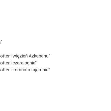
"
Potter i więzień Azkabanu"
otter i czara ognia"
Potter i komnata tajemnic"