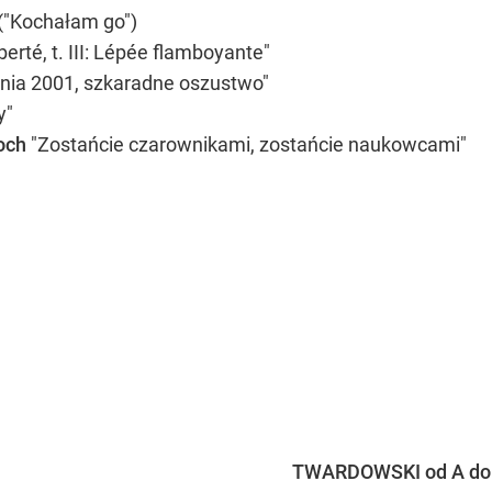
 ("Kochałam go")
erté, t. III: Lépée flamboyante"
nia 2001, szkaradne oszustwo"
y"
och
"Zostańcie czarownikami, zostańcie naukowcami"
TWARDOWSKI od A do