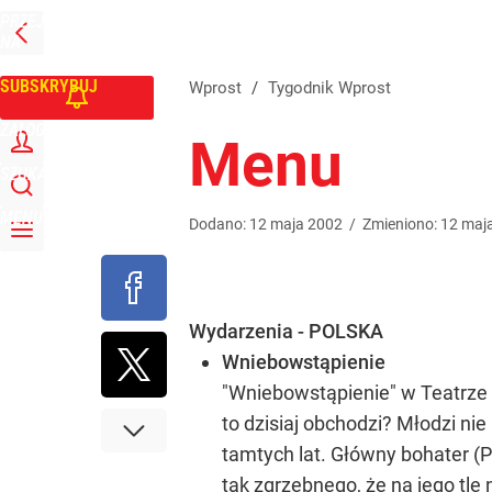
PRZEJDŹ
Udostępnij
0
Skomentuj
NA
WPROST
STRONĘ
GŁÓWNĄ
SUBSKRYBUJ
Wprost
/
Tygodnik Wprost
ZALOGUJ
Menu
SZUKAJ
MENU
Dodano:
12
maja
2002
/
Zmieniono:
12
maj
Wydarzenia - POLSKA
Wniebowstąpienie
"Wniebowstąpienie" w Teatrze 
to dzisiaj obchodzi? Młodzi nie
tamtych lat. Główny bohater (P
tak zgrzebnego, że na jego tle 