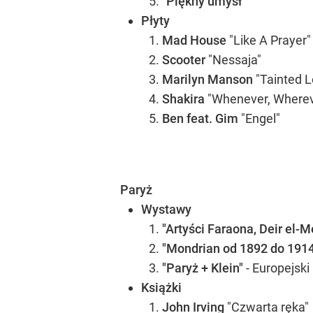
"Piękny umysł"
Płyty
Mad House
"Like A Prayer"
Scooter
"Nessaja"
Marilyn Manson
"Tainted L
Shakira
"Whenever, Wherev
Ben feat. Gim
"Engel"
Paryż
Wystawy
"Artyści Faraona, Deir el-M
"Mondrian od 1892 do 1914 r
"Paryż + Klein"
- Europejski
Książki
John Irving
"Czwarta ręka"