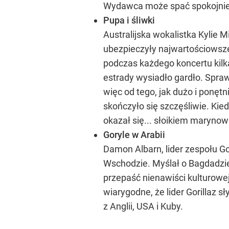
Wydawca może spać spokojnie, 
Pupa i śliwki
Australijska wokalistka Kylie M
ubezpieczyły najwartościowsze c
podczas każdego koncertu kilka 
estrady wysiadło gardło. Spraw
więc od tego, jak dużo i ponę
skończyło się szczęśliwie. Kie
okazał się... słoikiem marynow
Goryle w Arabii
Damon Albarn, lider zespołu Go
Wschodzie. Myślał o Bagdadzie,
przepaść nienawiści kulturowej
wiarygodne, że lider Gorillaz 
z Anglii, USA i Kuby.