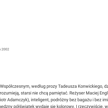
a
2002
Współczesnym, według prozy Tadeusza Konwickiego, dzie
 rozumieją, starsi nie chcą pamiętać. Reżyser Maciej Eng
iotr Adamczyk), inteligent, podróżny bez bagażu i bez im
nędzny półświatek wydaje się kolorowy. I rzeczywiście, w 