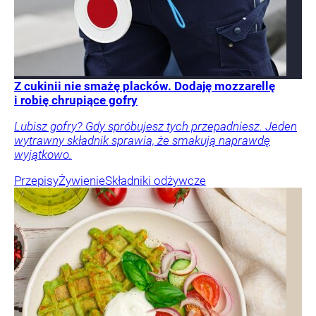
Z cukinii nie smażę placków. Dodaję mozzarellę
i robię chrupiące gofry
Lubisz gofry? Gdy spróbujesz tych przepadniesz. Jeden
wytrawny składnik sprawia, że smakują naprawdę
wyjątkowo.
Przepisy
Żywienie
Składniki odżywcze