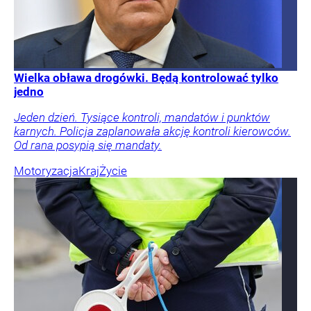
Wielka obława drogówki. Będą kontrolować tylko
jedno
Jeden dzień. Tysiące kontroli, mandatów i punktów
karnych. Policja zaplanowała akcję kontroli kierowców.
Od rana posypią się mandaty.
Motoryzacja
Kraj
Życie