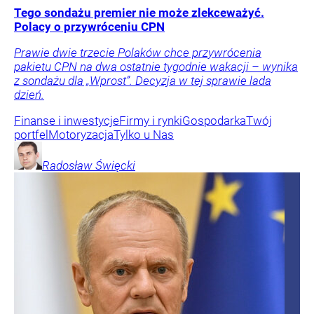
Tego sondażu premier nie może zlekceważyć.
Polacy o przywróceniu CPN
Prawie dwie trzecie Polaków chce przywrócenia
pakietu CPN na dwa ostatnie tygodnie wakacji – wynika
z sondażu dla „Wprost”. Decyzja w tej sprawie lada
dzień.
Finanse i inwestycje
Firmy i rynki
Gospodarka
Twój
portfel
Motoryzacja
Tylko u Nas
Radosław
Święcki