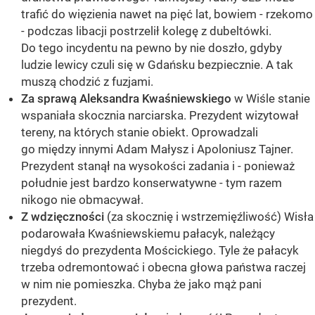
trafić do więzienia nawet na pięć lat, bowiem - rzekomo
- podczas libacji postrzelił kolegę z dubeltówki.
Do tego incydentu na pewno by nie doszło, gdyby
ludzie lewicy czuli się w Gdańsku bezpiecznie. A tak
muszą chodzić z fuzjami.
Za sprawą Aleksandra Kwaśniewskiego
w Wiśle stanie
wspaniała skocznia narciarska. Prezydent wizytował
tereny, na których stanie obiekt. Oprowadzali
go między innymi Adam Małysz i Apoloniusz Tajner.
Prezydent stanął na wysokości zadania i - ponieważ
południe jest bardzo konserwatywne - tym razem
nikogo nie obmacywał.
Z wdzięczności
(za skocznię i wstrzemięźliwość) Wisła
podarowała Kwaśniewskiemu pałacyk, należący
niegdyś do prezydenta Mościckiego. Tyle że pałacyk
trzeba odremontować i obecna głowa państwa raczej
w nim nie pomieszka. Chyba że jako mąż pani
prezydent.