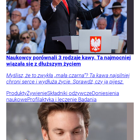
Naukowcy porównali 3 rodzaje kawy. Ta najmocniej
wiązała się z dłuższym życiem
Myślisz, że to zwykła „mała czarna”? Ta kawa najsilniej
chroni serce i wydłuża życie. Sprawdź, czy ją pijesz.
Produkty
Żywienie
Składniki odżywcze
Doniesienia
naukowe
Profilaktyka i leczenie
Badania