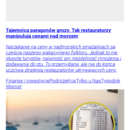
Tajemnica paragonów grozy. Tak restauratorzy
manipulują cenami nad morzem
Narzekanie na ceny w nadmorskich smażalniach są
częścią naszego wakacyjnego folkloru. Jednak to nie
głupota turystów, naiwność ani niezdolność mnożenia i
dodawania do stu. To przemyślana, ale nie do końca
uczciwa strategia restauratorów ukrywających ceny.
Finanse i inwestycje
Podróże
Kraj
Tylko u Nas
Tygodnik
Wprost