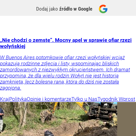
Dodaj jako
źródło w Google
„Nie chodzi o zemstę”. Mocny apel w sprawie ofiar rzezi
wołyńskiej
W Buenos Aires potomkowie ofiar rzezi wołyńskiej wciąż
pokazują rodzinne zdjęcia i listy, wspominając bliskich
zamordowanych z niezwykłym okrucieństwem. Ich dramat
przypomina, że dla wielu rodzin Wołyń nie jest historią
zamkniętą, lecz bolesną raną, która do dziś nie została
zagojona.
Kraj
Polityka
Opinie i komentarze
Tylko u Nas
Tygodnik Wprost