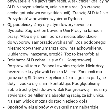
obywatele, a nie jacyś tam radni. A tak chciał koalicyjny
SLD. Naszym zdaniem, unia nie ma racji (to zresztą
cecha gatunkowa wszystkich unii). Zresztą SLD też nie.
Prezydentów powinien wybierać Dyduch.
Oj, pospieszyliśmy się
z tym faworyzowaniem
Dyducha. Zagroził on bowiem Unii Pracy na łamach
prasy: "Albo się z nami porozumiecie, albo idźcie
do wyborów samorządowych sami". Coś podobnego!
Niezmordowanemu marszałkowi Małachowskiemu,
ulubieńcowi naszemu, grozić?! Toż to ksenofobia!
Działacze SLD zebrali
się w Sali Kongresowej.
Rozprawiali tam o Polsce i swoim rządzie. Niektórzy
bezczelnie krytykowali Leszka Millera. Zarzucali mu
(oraz całej SLD-ow-skiej elicie), że ma gdzieś partyjne
doły i rzadko się z nimi kontaktuje. Pooglądaliśmy
sobie trochę tych dołów w Sali Kongresowej i musimy
stwierdzić, że Miller ma absolutną rację, że ich unika.
Na sam widok można dostać niezłego doła.
Spośród wielu głosów
w dyskusji nam najbardziej