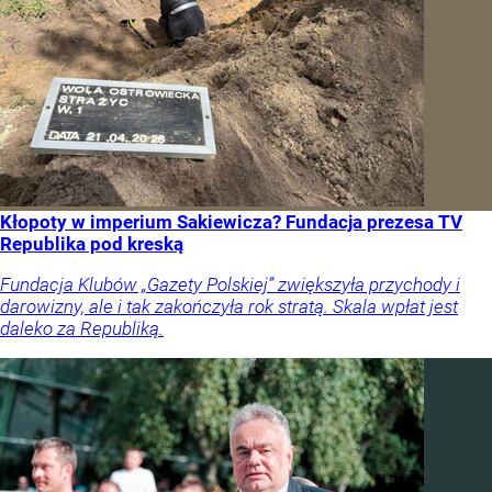
Kłopoty w imperium Sakiewicza? Fundacja prezesa TV
Republika pod kreską
Fundacja Klubów „Gazety Polskiej” zwiększyła przychody i
darowizny, ale i tak zakończyła rok stratą. Skala wpłat jest
daleko za Republiką.