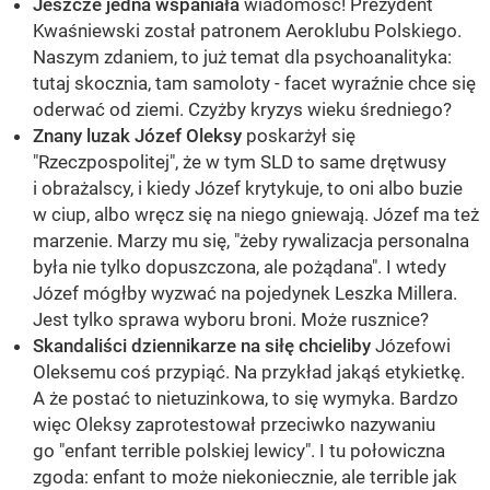
Jeszcze jedna wspaniała
wiadomość! Prezydent
Kwaśniewski został patronem Aeroklubu Polskiego.
Naszym zdaniem, to już temat dla psychoanalityka:
tutaj skocznia, tam samoloty - facet wyraźnie chce się
oderwać od ziemi. Czyżby kryzys wieku średniego?
Znany luzak Józef Oleksy
poskarżył się
"Rzeczpospolitej", że w tym SLD to same drętwusy
i obrażalscy, i kiedy Józef krytykuje, to oni albo buzie
w ciup, albo wręcz się na niego gniewają. Józef ma też
marzenie. Marzy mu się, "żeby rywalizacja personalna
była nie tylko dopuszczona, ale pożądana". I wtedy
Józef mógłby wyzwać na pojedynek Leszka Millera.
Jest tylko sprawa wyboru broni. Może rusznice?
Skandaliści dziennikarze na siłę chcieliby
Józefowi
Oleksemu coś przypiąć. Na przykład jakąś etykietkę.
A że postać to nietuzinkowa, to się wymyka. Bardzo
więc Oleksy zaprotestował przeciwko nazywaniu
go "enfant terrible polskiej lewicy". I tu połowiczna
zgoda: enfant to może niekoniecznie, ale terrible jak