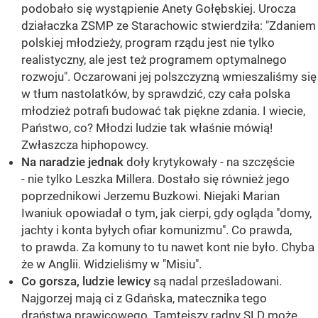
podobało się wystąpienie Anety Gołębskiej. Urocza
działaczka ZSMP ze Starachowic stwierdziła: "Zdaniem
polskiej młodzieży, program rządu jest nie tylko
realistyczny, ale jest też programem optymalnego
rozwoju". Oczarowani jej polszczyzną wmieszaliśmy się
w tłum nastolatków, by sprawdzić, czy cała polska
młodzież potrafi budować tak piękne zdania. I wiecie,
Państwo, co? Młodzi ludzie tak właśnie mówią!
Zwłaszcza hiphopowcy.
Na naradzie jednak
doły krytykowały - na szczęście
- nie tylko Leszka Millera. Dostało się również jego
poprzednikowi Jerzemu Buzkowi. Niejaki Marian
Iwaniuk opowiadał o tym, jak cierpi, gdy ogląda "domy,
jachty i konta byłych ofiar komunizmu". Co prawda,
to prawda. Za komuny to tu nawet kont nie było. Chyba
że w Anglii. Widzieliśmy w "Misiu".
Co gorsza, ludzie lewicy
są nadal prześladowani.
Najgorzej mają ci z Gdańska, matecznika tego
draństwa prawicowego. Tamtejszy radny SLD może