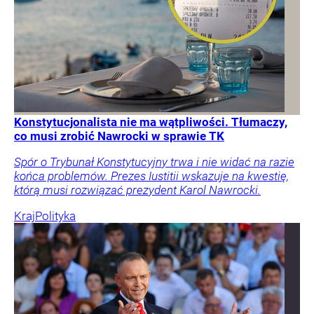
Konstytucjonalista nie ma wątpliwości. Tłumaczy,
co musi zrobić Nawrocki w sprawie TK
Spór o Trybunał Konstytucyjny trwa i nie widać na razie
końca problemów. Prezes Iustitii wskazuje na kwestię,
którą musi rozwiązać prezydent Karol Nawrocki.
Kraj
Polityka