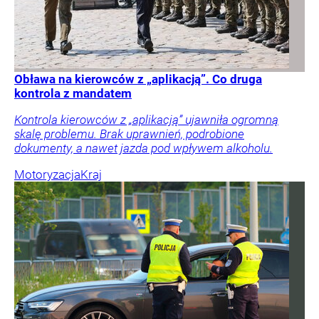
Obława na kierowców z „aplikacją”. Co druga
kontrola z mandatem
Kontrola kierowców z „aplikacją” ujawniła ogromną
skalę problemu. Brak uprawnień, podrobione
dokumenty, a nawet jazda pod wpływem alkoholu.
Motoryzacja
Kraj