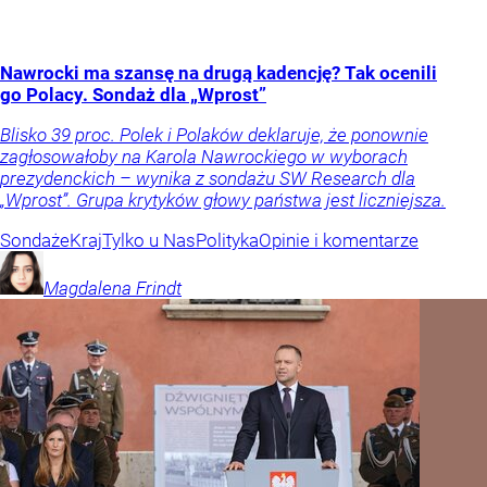
Nawrocki ma szansę na drugą kadencję? Tak ocenili
go Polacy. Sondaż dla „Wprost”
Blisko 39 proc. Polek i Polaków deklaruje, że ponownie
zagłosowałoby na Karola Nawrockiego w wyborach
prezydenckich – wynika z sondażu SW Research dla
„Wprost”. Grupa krytyków głowy państwa jest liczniejsza.
Sondaże
Kraj
Tylko u Nas
Polityka
Opinie i komentarze
Magdalena
Frindt