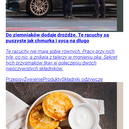
Do ziemniaków dodaję drożdże. Te racuchy są
puszyste jak chmurka i sycą na długo
Te racuchy nie mają sobie równych. Pracy przy nich
tyle, co nic, a znikają z talerzy w mgnieniu oka. Sekret
tych przysmaków tkwi w połączeniu dwóch
nieoczywistych składników.
Przepisy
Żywienie
Produkty
Składniki odżywcze