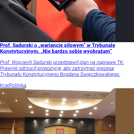
Prof. Sadurski o „wariancie siłowym” w Trybunale
Konstytucyjnym. „Nie bardzo sobie wyobrażam”
Prof. Wojciech Sadurski przedstawił plan na naprawę TK.
Prawnik odrzucił propozycję, aby zatrzymać prezesa
Trybunału Konstytucyjnego Bogdana Święczkowskiego.
Kraj
Polityka