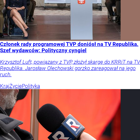
Członek rady programowej TVP doniósł na TV Republika.
Szef wydawców: Polityczny cyngiel
Krzysztof Luft, powiązany z TVP, złożył skargę do KRRiT na TV
Republika. Jarosław Olechowski gorzko zareagował na jego
ruch.
Kraj
Życie
Polityka