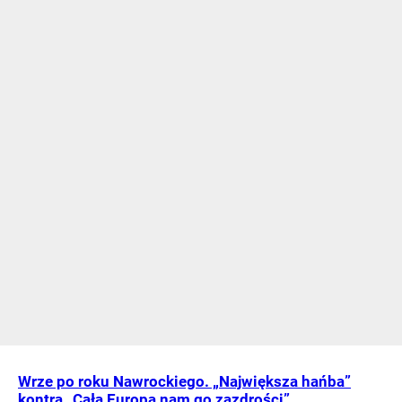
Wrze po roku Nawrockiego. „Największa hańba”
kontra „Cała Europa nam go zazdrości”