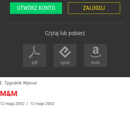
UTWÓRZ KONTO
ZALOGUJ
Czytaj lub pobierz
pdf
epub
mobi
Tygodnik Wprost
M&M
12
maja
2002
/
12
maja
2002