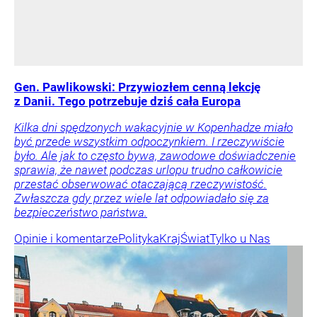
Gen. Pawlikowski: Przywiozłem cenną lekcję
z Danii. Tego potrzebuje dziś cała Europa
Kilka dni spędzonych wakacyjnie w Kopenhadze miało
być przede wszystkim odpoczynkiem. I rzeczywiście
było. Ale jak to często bywa, zawodowe doświadczenie
sprawia, że nawet podczas urlopu trudno całkowicie
przestać obserwować otaczającą rzeczywistość.
Zwłaszcza gdy przez wiele lat odpowiadało się za
bezpieczeństwo państwa.
Opinie i komentarze
Polityka
Kraj
Świat
Tylko u Nas