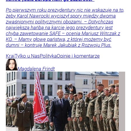
Po pierwszym roku prezydentury nic nie wskazuje na to,
żeby Karol Nawrocki wyciszył spory między dwoma
zwaśnionymi politycznymi obozami. – Dotychczas
największą hańbą na karcie jego prezydentury jest
chyba zawetowanie SAFE – ocenia Mariusz Witczak z
KO. – Mamy głowę państwa, z której możemy być
dumni – kontruje Marek Jakubiak z Rozwoju Plus.
Kraj
Tylko u Nas
Polityka
Opinie i komentarze
Magdalena
Frindt