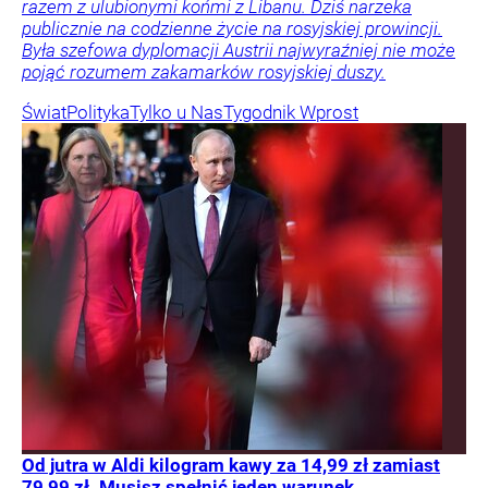
razem z ulubionymi końmi z Libanu. Dziś narzeka
publicznie na codzienne życie na rosyjskiej prowincji.
Była szefowa dyplomacji Austrii najwyraźniej nie może
pojąć rozumem zakamarków rosyjskiej duszy.
Świat
Polityka
Tylko u Nas
Tygodnik Wprost
Od jutra w Aldi kilogram kawy za 14,99 zł zamiast
79,99 zł. Musisz spełnić jeden warunek