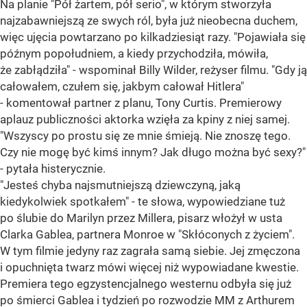
Na planie "Pół żartem, pół serio", w którym stworzyła
najzabawniejszą ze swych ról, była już nieobecna duchem,
więc ujęcia powtarzano po kilkadziesiąt razy. "Pojawiała się
późnym popołudniem, a kiedy przychodziła, mówiła,
że zabłądziła" - wspominał Billy Wilder, reżyser filmu. "Gdy ją
całowałem, czułem się, jakbym całował Hitlera"
- komentował partner z planu, Tony Curtis. Premierowy
aplauz publiczności aktorka wzięła za kpiny z niej samej.
"Wszyscy po prostu się ze mnie śmieją. Nie znoszę tego.
Czy nie mogę być kimś innym? Jak długo można być sexy?"
- pytała histerycznie.
"Jesteś chyba najsmutniejszą dziewczyną, jaką
kiedykolwiek spotkałem" - te słowa, wypowiedziane tuż
po ślubie do Marilyn przez Millera, pisarz włożył w usta
Clarka Gablea, partnera Monroe w "Skłóconych z życiem".
W tym filmie jedyny raz zagrała samą siebie. Jej zmęczona
i opuchnięta twarz mówi więcej niż wypowiadane kwestie.
Premiera tego egzystencjalnego westernu odbyła się już
po śmierci Gablea i tydzień po rozwodzie MM z Arthurem