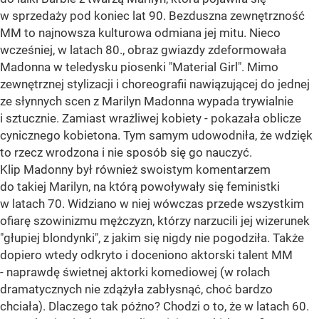
w sprzedaży pod koniec lat 90. Bezduszna zewnętrzność
MM to najnowsza kulturowa odmiana jej mitu. Nieco
wcześniej, w latach 80., obraz gwiazdy zdeformowała
Madonna w teledysku piosenki "Material Girl". Mimo
zewnętrznej stylizacji i choreografii nawiązującej do jednej
ze słynnych scen z Marilyn Madonna wypada trywialnie
i sztucznie. Zamiast wrażliwej kobiety - pokazała oblicze
cynicznego kobietona. Tym samym udowodniła, że wdzięk
to rzecz wrodzona i nie sposób się go nauczyć.
Klip Madonny był również swoistym komentarzem
do takiej Marilyn, na którą powoływały się feministki
w latach 70. Widziano w niej wówczas przede wszystkim
ofiarę szowinizmu mężczyzn, którzy narzucili jej wizerunek
"głupiej blondynki", z jakim się nigdy nie pogodziła. Także
dopiero wtedy odkryto i doceniono aktorski talent MM
- naprawdę świetnej aktorki komediowej (w rolach
dramatycznych nie zdążyła zabłysnąć, choć bardzo
chciała). Dlaczego tak późno? Chodzi o to, że w latach 60.