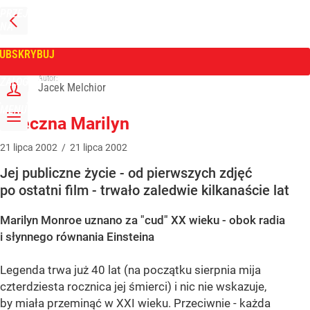
PRZEJDŹ
NA
WPROST
STRONĘ
GŁÓWNĄ
UBSKRYBUJ
Tygodnik Wprost
Autor:
ZALOGUJ
Jacek Melchior
MENU
Wieczna Marilyn
21
lipca
2002
/
21
lipca
2002
Jej publiczne życie - od pierwszych zdjęć
po ostatni film - trwało zaledwie kilkanaście lat
Marilyn Monroe uznano za "cud" XX wieku - obok radia
i słynnego równania Einsteina
Legenda trwa już 40 lat (na początku sierpnia mija
czterdziesta rocznica jej śmierci) i nic nie wskazuje,
by miała przeminąć w XXI wieku. Przeciwnie - każda