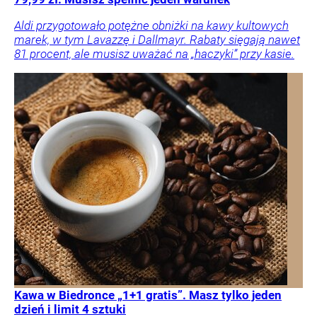
Aldi przygotowało potężne obniżki na kawy kultowych
marek, w tym Lavazzę i Dallmayr. Rabaty sięgają nawet
81 procent, ale musisz uważać na „haczyki” przy kasie.
Kawa w Biedronce „1+1 gratis”. Masz tylko jeden
dzień i limit 4 sztuki