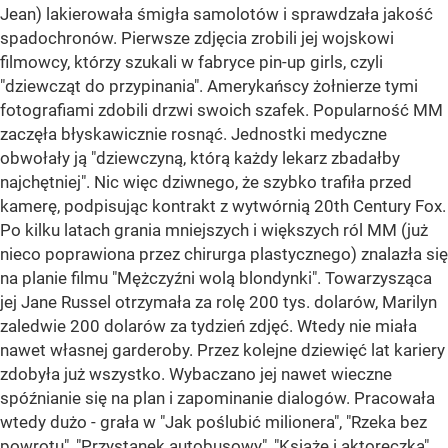
Jean) lakierowała śmigła samolotów i sprawdzała jakość
spadochronów. Pierwsze zdjęcia zrobili jej wojskowi
filmowcy, którzy szukali w fabryce pin-up girls, czyli
"dziewcząt do przypinania". Amerykańscy żołnierze tymi
fotografiami zdobili drzwi swoich szafek. Popularność MM
zaczęła błyskawicznie rosnąć. Jednostki medyczne
obwołały ją "dziewczyną, którą każdy lekarz zbadałby
najchętniej". Nic więc dziwnego, że szybko trafiła przed
kamerę, podpisując kontrakt z wytwórnią 20th Century Fox.
Po kilku latach grania mniejszych i większych ról MM (już
nieco poprawiona przez chirurga plastycznego) znalazła się
na planie filmu "Mężczyźni wolą blondynki". Towarzysząca
jej Jane Russel otrzymała za rolę 200 tys. dolarów, Marilyn
zaledwie 200 dolarów za tydzień zdjęć. Wtedy nie miała
nawet własnej garderoby. Przez kolejne dziewięć lat kariery
zdobyła już wszystko. Wybaczano jej nawet wieczne
spóźnianie się na plan i zapominanie dialogów. Pracowała
wtedy dużo - grała w "Jak poślubić milionera", "Rzeka bez
powrotu", "Przystanek autobusowy", "Książę i aktoreczka",