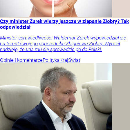
Czy minister Żurek wierzy jeszcze w złapanie Ziobry? Tak
odpowiedział
Minister sprawiedliwości Waldemar Żurek wypowiedział się
na temat swojego poprzednika Zbigniewa Ziobry. Wyraził
nadzieję, że uda mu się sprowadzić go do Polski.
Opinie i komentarze
Polityka
Kraj
Świat