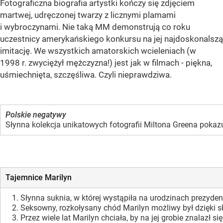
Fotograficzna biografia artystki kończy się zdjęciem
martwej, udręczonej twarzy z licznymi plamami
i wybroczynami. Nie taką MM demonstrują co roku
uczestnicy amerykańskiego konkursu na jej najdoskonalszą
imitację. We wszystkich amatorskich wcieleniach (w
1998 r. zwyciężył mężczyzna!) jest jak w filmach - piękna,
uśmiechnięta, szczęśliwa. Czyli nieprawdziwa.
Polskie negatywy
Słynna kolekcja unikatowych fotografii Miltona Greena pokaz
Tajemnice Marilyn
Słynna suknia, w której wystąpiła na urodzinach prezydent
Seksowny, rozkołysany chód Marilyn możliwy był dzięki 
Przez wiele lat Marilyn chciała, by na jej grobie znalazł s