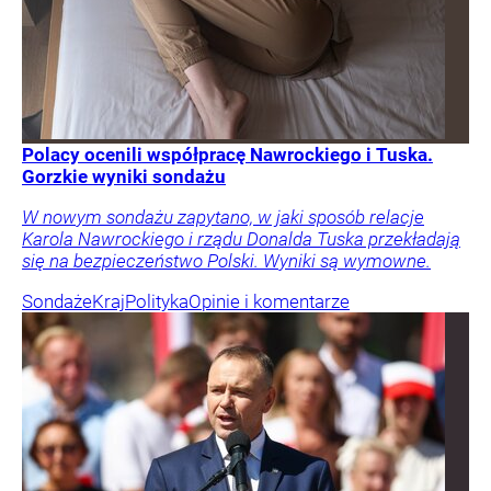
Polacy ocenili współpracę Nawrockiego i Tuska.
Gorzkie wyniki sondażu
W nowym sondażu zapytano, w jaki sposób relacje
Karola Nawrockiego i rządu Donalda Tuska przekładają
się na bezpieczeństwo Polski. Wyniki są wymowne.
Sondaże
Kraj
Polityka
Opinie i komentarze