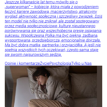
Jeszcze kilkanaście lat temu mówiło się o
„superwoman” – kobiecie, która miała z powodzeniem
łączyć karierę zawodową, macierzyństwo, atrakcyjny
wygląd, aktywność społeczną i szczęśliwy związek. Dziś
ten model nie tylko nie zniknął, ale został spotęgowany
przez media społecznościowe, kulturę nieustannego
porównywania się oraz wszechobecną presję osiągania
sukcesu. Współczesna Polka ma być piękna, zadbana,
wysportowana, przedsiębiorcza, emocjonalnie dojrzała.
Ma być dobrą matką, partnerką i przyjaciółką. A jeśli nie
spełnia wszystkich tych oczekiwań, często sama staje
się swoim najsurowszym sędzią.
Opinie i komentarze
Życie
Psychologia
Tylko u Nas