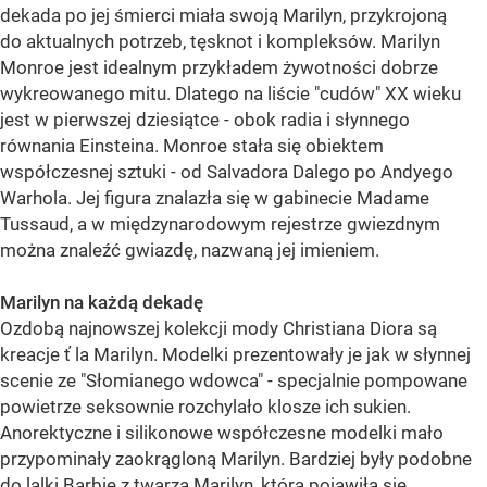
dekada po jej śmierci miała swoją Marilyn, przykrojoną
do aktualnych potrzeb, tęsknot i kompleksów. Marilyn
Monroe jest idealnym przykładem żywotności dobrze
wykreowanego mitu. Dlatego na liście "cudów" XX wieku
jest w pierwszej dziesiątce - obok radia i słynnego
równania Einsteina. Monroe stała się obiektem
współczesnej sztuki - od Salvadora Dalego po Andyego
Warhola. Jej figura znalazła się w gabinecie Madame
Tussaud, a w międzynarodowym rejestrze gwiezdnym
można znaleźć gwiazdę, nazwaną jej imieniem.
Marilyn na każdą dekadę
Ozdobą najnowszej kolekcji mody Christiana Diora są
kreacje ť la Marilyn. Modelki prezentowały je jak w słynnej
scenie ze "Słomianego wdowca" - specjalnie pompowane
powietrze seksownie rozchylało klosze ich sukien.
Anorektyczne i silikonowe współczesne modelki mało
przypominały zaokrągloną Marilyn. Bardziej były podobne
do lalki Barbie z twarzą Marilyn, która pojawiła się