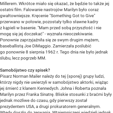
Millerem. Wkrótce miało się okazać, że będzie to także jej
ostatni film. Falowanie nastrojów Marilyn było coraz
gwałtowniejsze. Kręcenie "Something Got to Give"
przerwano w połowie, pozostały tylko sławne kadry
z kąpieli w basenie. "Mam przed sobą przyszłość i nie
mogę się jej doczekać" - wyznała nieoczekiwanie.
Ponownie zaprzyjaźniła się ze swym drugim mężem,
baseballistą Joe DiMaggio. Zamierzała poślubić
go ponownie 8 sierpnia 1962 r. Tego dnia nie było jednak
ślubu, lecz pogrzeb MM.
Samobójstwo czy spisek?
Pisarz Norman Mailer należy do tej (sporej) grupy ludzi,
którzy nigdy nie uwierzyli w samobójstwo aktorki, wiążąc
jej śmierć z klanem Kennedych. Johna i Roberta poznała
Marilyn przez Franka Sinatrę. Bliskie stosunki z braćmi były
jednak możliwe do czasu, gdy pierwszy został
prezydentem USA, a drugi prokuratorem generalnym.
Wtedy doszło do zerwania. Wtajemniczeni wiedzieli jednak