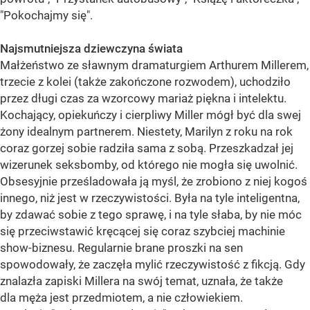
"Pokochajmy się".
Najsmutniejsza dziewczyna świata
Małżeństwo ze sławnym dramaturgiem Arthurem Millerem,
trzecie z kolei (także zakończone rozwodem), uchodziło
przez długi czas za wzorcowy mariaż piękna i intelektu.
Kochający, opiekuńczy i cierpliwy Miller mógł być dla swej
żony idealnym partnerem. Niestety, Marilyn z roku na rok
coraz gorzej sobie radziła sama z sobą. Przeszkadzał jej
wizerunek seksbomby, od którego nie mogła się uwolnić.
Obsesyjnie prześladowała ją myśl, że zrobiono z niej kogoś
innego, niż jest w rzeczywistości. Była na tyle inteligentna,
by zdawać sobie z tego sprawę, i na tyle słaba, by nie móc
się przeciwstawić kręcącej się coraz szybciej machinie
show-biznesu. Regularnie brane proszki na sen
spowodowały, że zaczęła mylić rzeczywistość z fikcją. Gdy
znalazła zapiski Millera na swój temat, uznała, że także
dla męża jest przedmiotem, a nie człowiekiem.