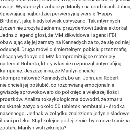
swoje. Wystarczyło zobaczyć Marilyn na urodzinach Johna,
śpiewającą najbardziej perwersyjną wersję "Happy
Birthday", jaką kiedykolwiek usłyszano. Tak intymnych
życzeń nie złożyła żadnemu prezydentowi żadna aktorka!
Jedna z legend głosi, że MM zlikwidowali agenci FBI,
obawiając się jej zemsty na Kennedych za to, że się od niej
odsunęli. Druga mówi o śmiertelnym pobiciu przez mafię,
chcącą wydobyć od MM kompromitujące materiały
na temat Roberta, który właśnie rozpoczął antymafijną
kampanię. Jeszcze inna, że Marilyn chciała
skompromitować Kennedych, bo ani John, ani Robert
nie chcieli jej poślubić, co rozchwianą emocjonalnie
gwiazdę sprowokowało do połknięcia większej ilości
proszków. Analiza toksykologiczna dowodzi, że zmarła
na skutek zażycia około 50 tabletek nembutalu - środka
nasennego. Jednak w żołądku znaleziono jedynie śladowe
ilości po leku. Stąd kolejne podejrzenie: być może trucizna
została Marilyn wstrzyknięta?