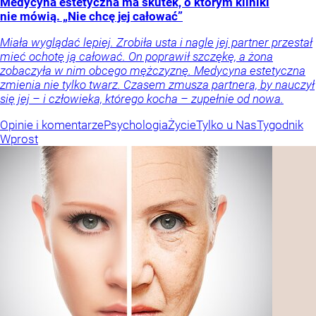
Medycyna estetyczna ma skutek, o którym kliniki
nie mówią. „Nie chcę jej całować”
Miała wyglądać lepiej. Zrobiła usta i nagle jej partner przestał
mieć ochotę ją całować. On poprawił szczękę, a żona
zobaczyła w nim obcego mężczyznę. Medycyna estetyczna
zmienia nie tylko twarz. Czasem zmusza partnera, by nauczył
się jej – i człowieka, którego kocha – zupełnie od nowa.
Opinie i komentarze
Psychologia
Życie
Tylko u Nas
Tygodnik
Wprost