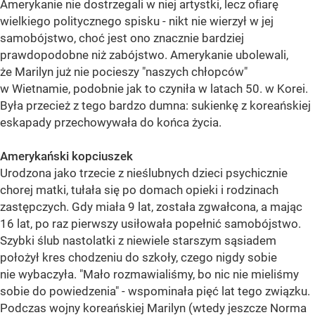
Amerykanie nie dostrzegali w niej artystki, lecz ofiarę
wielkiego politycznego spisku - nikt nie wierzył w jej
samobójstwo, choć jest ono znacznie bardziej
prawdopodobne niż zabójstwo. Amerykanie ubolewali,
że Marilyn już nie pocieszy "naszych chłopców"
w Wietnamie, podobnie jak to czyniła w latach 50. w Korei.
Była przecież z tego bardzo dumna: sukienkę z koreańskiej
eskapady przechowywała do końca życia.
Amerykański kopciuszek
Urodzona jako trzecie z nieślubnych dzieci psychicznie
chorej matki, tułała się po domach opieki i rodzinach
zastępczych. Gdy miała 9 lat, została zgwałcona, a mając
16 lat, po raz pierwszy usiłowała popełnić samobójstwo.
Szybki ślub nastolatki z niewiele starszym sąsiadem
położył kres chodzeniu do szkoły, czego nigdy sobie
nie wybaczyła. "Mało rozmawialiśmy, bo nic nie mieliśmy
sobie do powiedzenia" - wspominała pięć lat tego związku.
Podczas wojny koreańskiej Marilyn (wtedy jeszcze Norma