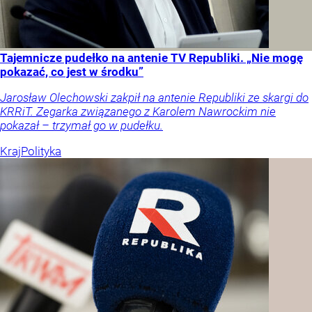
Tajemnicze pudełko na antenie TV Republiki. „Nie mogę
pokazać, co jest w środku”
Jarosław Olechowski zakpił na antenie Republiki ze skargi do
KRRiT. Zegarka związanego z Karolem Nawrockim nie
pokazał – trzymał go w pudełku.
Kraj
Polityka