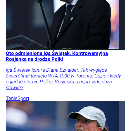
Oto odmieniona Iga Świątek. Kontrowersyjna
Rosjanka na drodze Polki
Iga Świątek kontra Diana Sznajder. Tak wygląda
ćwierćfinał turnieju WTA 1000 w Toronto. Gdzie i kiedy
oglądać starcie Polki z Rosjanką o naprawdę dużą
stawkę?
Tenis
Sport