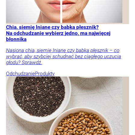
Chia, siemię lniane czy babka płesznik?
Na odchudzanie wybierz jedno, ma najwięcej
błonnika
Nasiona chia, siemię lniane czy babka płesznik – co
wybrać, aby szybciej schudnąć bez ciągłego uczucia
głodu? Sprawdź.
Odchudzanie
Produkty