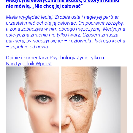
Medycyna estetyczna ma skutek, o którym kliniki
nie mówią. „Nie chcę jej całować”
Miała wyglądać lepiej. Zrobiła usta i nagle jej partner
przestał mieć ochotę ją całować. On poprawił szczękę,
a żona zobaczyła w nim obcego mężczyznę. Medycyna
estetyczna zmienia nie tylko twarz. Czasem zmusza
partnera, by nauczył się jej – i człowieka, którego kocha
– zupełnie od nowa.
Opinie i komentarze
Psychologia
Życie
Tylko u
Nas
Tygodnik Wprost