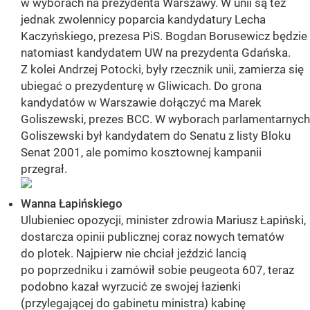
w wyborach na prezydenta Warszawy. W unii są też
jednak zwolennicy poparcia kandydatury Lecha
Kaczyńskiego, prezesa PiS. Bogdan Borusewicz będzie
natomiast kandydatem UW na prezydenta Gdańska.
Z kolei Andrzej Potocki, były rzecznik unii, zamierza się
ubiegać o prezydenturę w Gliwicach. Do grona
kandydatów w Warszawie dołączyć ma Marek
Goliszewski, prezes BCC. W wyborach parlamentarnych
Goliszewski był kandydatem do Senatu z listy Bloku
Senat 2001, ale pomimo kosztownej kampanii
przegrał.
Wanna Łapińskiego
Ulubieniec opozycji, minister zdrowia Mariusz Łapiński,
dostarcza opinii publicznej coraz nowych tematów
do plotek. Najpierw nie chciał jeździć lancią
po poprzedniku i zamówił sobie peugeota 607, teraz
podobno kazał wyrzucić ze swojej łazienki
(przylegającej do gabinetu ministra) kabinę