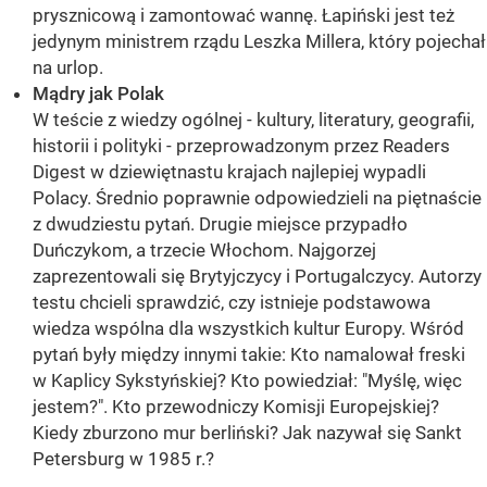
prysznicową i zamontować wannę. Łapiński jest też
jedynym ministrem rządu Leszka Millera, który pojechał
na urlop.
Mądry jak Polak
W teście z wiedzy ogólnej - kultury, literatury, geografii,
historii i polityki - przeprowadzonym przez Readers
Digest w dziewiętnastu krajach najlepiej wypadli
Polacy. Średnio poprawnie odpowiedzieli na piętnaście
z dwudziestu pytań. Drugie miejsce przypadło
Duńczykom, a trzecie Włochom. Najgorzej
zaprezentowali się Brytyjczycy i Portugalczycy. Autorzy
testu chcieli sprawdzić, czy istnieje podstawowa
wiedza wspólna dla wszystkich kultur Europy. Wśród
pytań były między innymi takie: Kto namalował freski
w Kaplicy Sykstyńskiej? Kto powiedział: "Myślę, więc
jestem?". Kto przewodniczy Komisji Europejskiej?
Kiedy zburzono mur berliński? Jak nazywał się Sankt
Petersburg w 1985 r.?