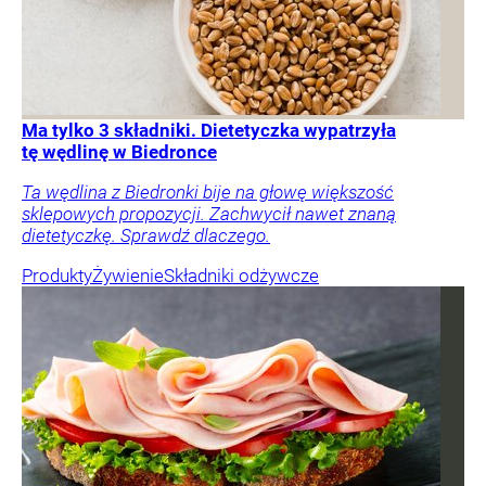
Ma tylko 3 składniki. Dietetyczka wypatrzyła
tę wędlinę w Biedronce
Ta wędlina z Biedronki bije na głowę większość
sklepowych propozycji. Zachwycił nawet znaną
dietetyczkę. Sprawdź dlaczego.
Produkty
Żywienie
Składniki odżywcze