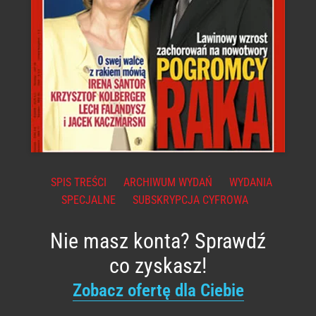
SPIS TREŚCI
ARCHIWUM WYDAŃ
WYDANIA
SPECJALNE
SUBSKRYPCJA CYFROWA
Nie masz konta? Sprawdź
co zyskasz!
Zobacz ofertę dla Ciebie