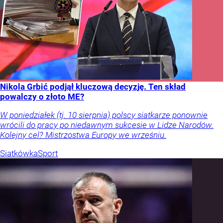
Nikola Grbić podjął kluczową decyzję. Ten skład
powalczy o złoto ME?
W poniedziałek (tj. 10 sierpnia) polscy siatkarze ponownie
wrócili do pracy po niedawnym sukcesie w Lidze Narodów.
Kolejny cel? Mistrzostwa Europy we wrześniu.
Siatkówka
Sport