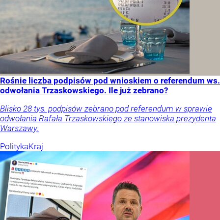
Rośnie liczba podpisów pod wnioskiem o referendum ws.
odwołania Trzaskowskiego. Ile już zebrano?
Blisko 28 tys. podpisów zebrano pod referendum w sprawie
odwołania Rafała Trzaskowskiego ze stanowiska prezydenta
Warszawy.
Polityka
Kraj