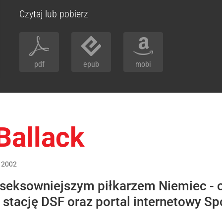
Czytaj lub pobierz
pdf
epub
mobi
Ballack
2002
jseksowniejszym piłkarzem Niemiec - o
stację DSF oraz portal internetowy Sp