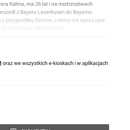
vera Kahna, ma 26 lat i na mistrzostwach
rzeszedł z Bayeru Leverkusen do Bayernu
 z przyjaciółką Simone, z którą ma syna Luisa.
 FC Barcelona i Real Madryt.
M
oraz we wszystkich e-kioskach i w aplikacjach