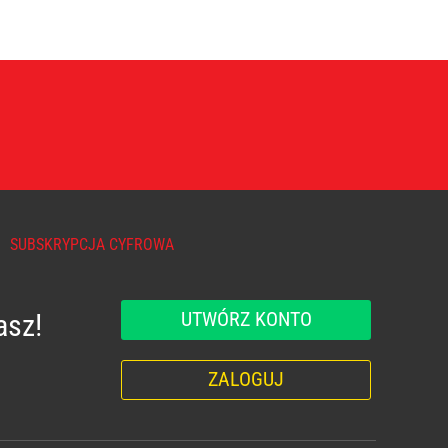
SUBSKRYPCJA CYFROWA
UTWÓRZ KONTO
asz!
ZALOGUJ