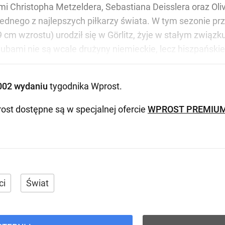
mi Christopha Metzeldera, Sebastiana Deisslera oraz Oli
a jednego z najlepszych piłkarzy świata. W tym sezonie p
cm wzrostu) urodził się w Görlitz, żyje w stałym związku
lubami nie są wcale drużyny niemieckie, lecz hiszpańskie
002 wydaniu
tygodnika Wprost
.
ost dostępne są w specjalnej ofercie
WPROST PREMIU
ci
Świat