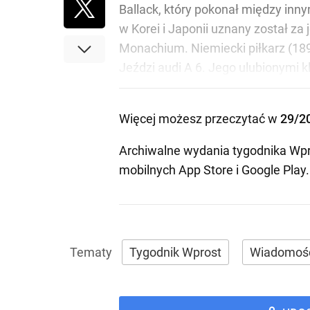
Ballack, który pokonał między inny
w Korei i Japonii uznany został z
Monachium. Niemiecki piłkarz (189 
Jeździ audi A 6. Jego ulubionymi k
Więcej możesz przeczytać w
29/2
Archiwalne wydania tygodnika Wpr
mobilnych
App Store
i
Google Play
.
Tygodnik Wprost
Wiadomoś