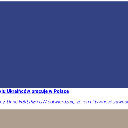
ylu Ukraińców pracuje w Polsce
acy. Dane NBP, PIE i UW potwierdzają, że ich aktywność zawo