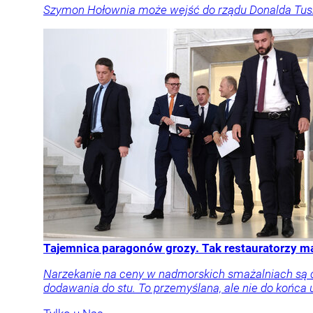
Szymon Hołownia może wejść do rządu Donalda Tuska. B
Tajemnica paragonów grozy. Tak restauratorzy 
Narzekanie na ceny w nadmorskich smażalniach są cz
dodawania do stu. To przemyślana, ale nie do końca 