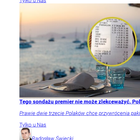
Tylko u Nas
Tego sondażu premier nie może zlekceważyć. Po
Prawie dwie trzecie Polaków chce przywrócenia pakie
Tylko u Nas
Radosław
Święcki