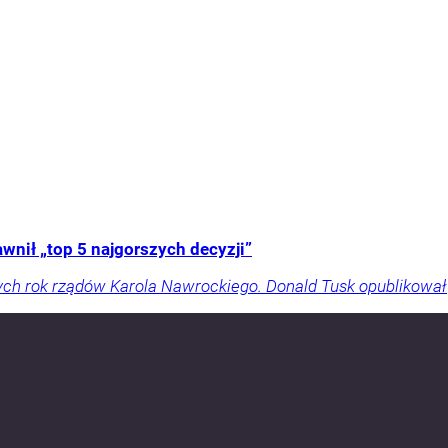
nił „top 5 najgorszych decyzji”
ch rok rządów Karola Nawrockiego. Donald Tusk opublikował „