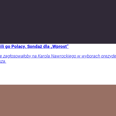
li go Polacy. Sondaż dla „Wprost”
ownie zagłosowałoby na Karola Nawrockiego w wyborach prezy
sza.