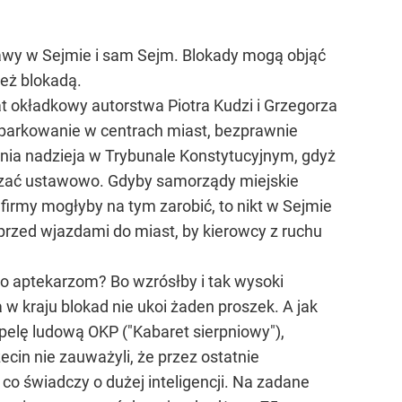
tawy w Sejmie i sam Sejm. Blokady mogą objąć
też blokadą.
 okładkowy autorstwa Piotra Kudzi i Grzegorza
 parkowanie w centrach miast, bezprawnie
nia nadzieja w Trybunale Konstytucyjnym, gdyż
iązać ustawowo. Gdyby samorządy miejskie
firmy mogłyby na tym zarobić, to nikt w Sejmie
 przed wjazdami do miast, by kierowcy z ruchu
o aptekarzom? Bo wzrósłby i tak wysoki
 w kraju blokad nie ukoi żaden proszek. A jak
apelę ludową OKP ("Kabaret sierpniowy"),
ecin nie zauważyli, że przez ostatnie
co świadczy o dużej inteligencji. Na zadane