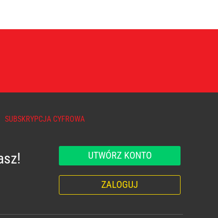
SUBSKRYPCJA CYFROWA
UTWÓRZ KONTO
asz!
ZALOGUJ