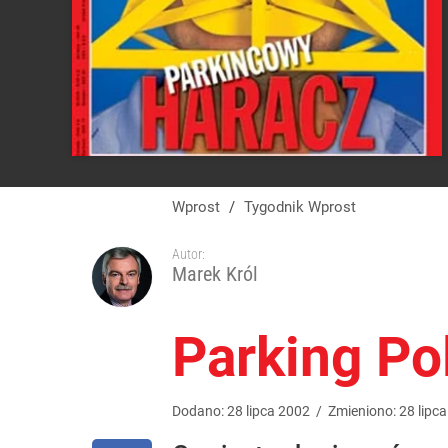
Wprost
/
Tygodnik Wprost
Autor:
Marek Król
Parking Po
Dodano:
28
lipca
2002
/
Zmieniono:
28
lipca