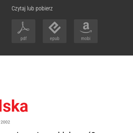
Czytaj lub pobierz
pdf
epub
mobi
lska
2002