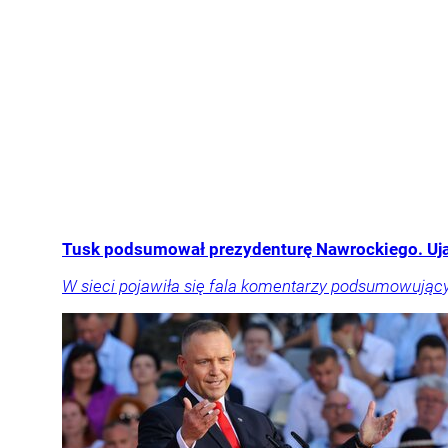
Tusk podsumował prezydenturę Nawrockiego. Ujaw
W sieci pojawiła się fala komentarzy podsumowujący