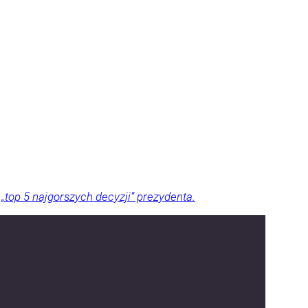
top 5 najgorszych decyzji” prezydenta.