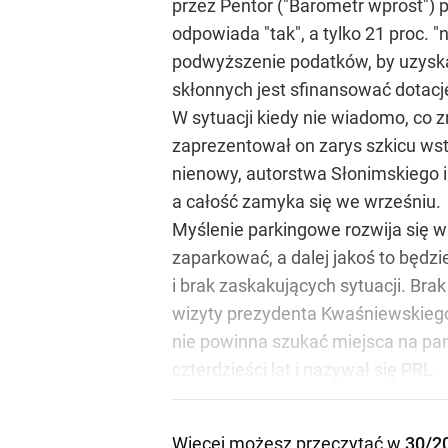
przez Pentor ("Barometr wprost") p
odpowiada "tak", a tylko 21 proc. "
podwyższenie podatków, by uzyskać
skłonnych jest sfinansować dotacj
W sytuacji kiedy nie wiadomo, co z
zaprezentował on zarys szkicu wst
nienowy, autorstwa Słonimskiego i
a całość zamyka się we wrześniu.
Myślenie parkingowe rozwija się w
zaparkować, a dalej jakoś to będzi
i brak zaskakujących sytuacji. Brak
wizyty prezydenta Kwaśniewskiego
nie powinna szukać miejsca na park
czterdzieści lat i nazywał się PRL.
Więcej możesz przeczytać w
30/2