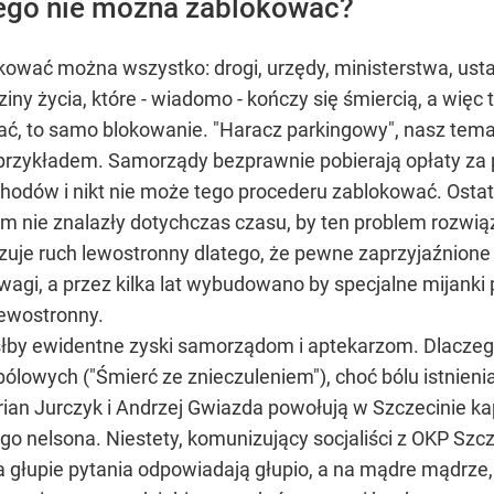
czego nie można zablokować?
kować można wszystko: drogi, urzędy, ministerstwa, us
iny życia, które - wiadomo - kończy się śmiercią, a więc 
ć, to samo blokowanie. "Haracz parkingowy", nasz temat
 przykładem. Samorządy bezprawnie pobierają opłaty za
hodów i nikt nie może tego procederu zablokować. Ostat
ejm nie znalazły dotychczas czasu, by ten problem rozw
ązuje ruch lewostronny dlatego, że pewne zaprzyjaźnione 
uwagi, a przez kilka lat wybudowano by specjalne mijanki
lewostronny.
słby ewidentne zyski samorządom i aptekarzom. Dlaczeg
lowych ("Śmierć ze znieczuleniem"), choć bólu istnienia
arian Jurczyk i Andrzej Gwiazda powołują w Szczecinie k
ego nelsona. Niestety, komunizujący socjaliści z OKP Szcz
 głupie pytania odpowiadają głupio, a na mądre mądrze, 