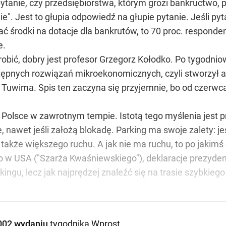
ytanie, czy przedsiębiorstwa, którym grozi bankructwo, 
nie". Jest to głupia odpowiedź na głupie pytanie. Jeśli 
 środki na dotacje dla bankrutów, to 70 proc. responden
e.
robić, dobry jest profesor Grzegorz Kołodko. Po tygodnio
ępnych rozwiązań mikroekonomicznych, czyli stworzył al
 Tuwima. Spis ten zaczyna się przyjemnie, bo od czerwca,
 Polsce w zawrotnym tempie. Istotą tego myślenia jest p
e, nawet jeśli założą blokadę. Parking ma swoje zalety: j
 także większego ruchu. A jak nie ma ruchu, to po jakimś 
 w USA ("Szarża Kwaśniewskiego"), deklaracje prezydent
ingu, lecz jak najprędzej znaleźć się na trasie szybkieg
002 wydaniu
tygodnika Wprost
.