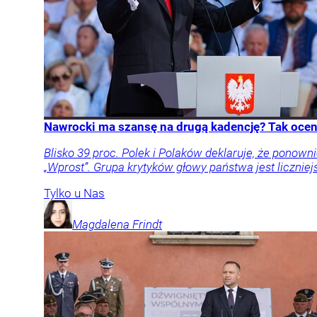
Nawrocki ma szansę na drugą kadencję? Tak oceni
Blisko 39 proc. Polek i Polaków deklaruje, że pon
„Wprost”. Grupa krytyków głowy państwa jest liczniej
Tylko u Nas
Magdalena
Frindt