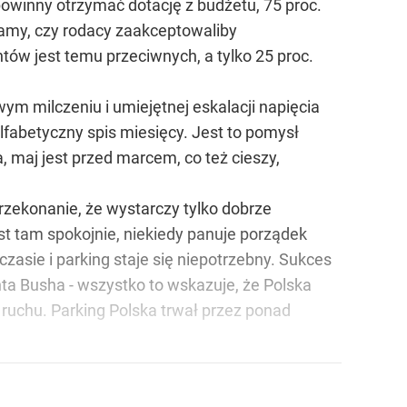
powinny otrzymać dotację z budżetu, 75 proc.
pytamy, czy rodacy zaakceptowaliby
tów jest temu przeciwnych, a tylko 25 proc.
wym milczeniu i umiejętnej eskalacji napięcia
fabetyczny spis miesięcy. Jest to pomysł
 maj jest przed marcem, co też cieszy,
rzekonanie, że wystarczy tylko dobrze
est tam spokojnie, niekiedy panuje porządek
czasie i parking staje się niepotrzebny. Sukces
a Busha - wszystko to wskazuje, że Polska
o ruchu. Parking Polska trwał przez ponad