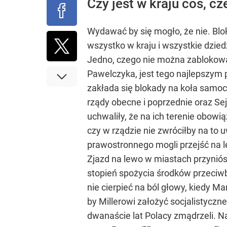
Czy jest w kraju coś, 
Wydawać by się mogło, że nie. Blo
wszystko w kraju i wszystkie dziedz
Jedno, czego nie można zablokowa
Pawelczyka, jest tego najlepszym
zakłada się blokady na koła samoc
rządy obecne i poprzednie oraz S
uchwaliły, że na ich terenie obowi
czy w rządzie nie zwróciłby na to 
prawostronnego mogli przejść na 
Zjazd na lewo w miastach przynió
stopień spożycia środków przeciwbó
nie cierpieć na ból głowy, kiedy M
by Millerowi założyć socjalistyczn
dwanaście lat Polacy zmądrzeli. Na