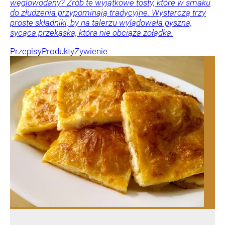
węglowodany? Zrób te wyjątkowe tosty, które w smaku
do złudzenia przypominają tradycyjne. Wystarczą trzy
proste składniki, by na talerzu wylądowała pyszna,
sycąca przekąska, która nie obciąża żołądka.
Przepisy
Produkty
Żywienie