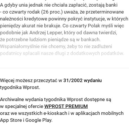
A gdyby unia jednak nie chciała zapłacić, zostają banki
- co czwarty rodak (26 proc.) uważa, że przeterminowane
należności kredytowe powinny pokryć instytucje, w których
pieniędzy akurat nie brakuje. Co czwarty Polak myśli więc
podobnie jak Andrzej Lepper, który od dawna twierdzi,
że potrzebne ludziom pieniądze są w bankach.
Wspaniałomyślnie nie chcemy, żeby to nie zadłużeni
podatnicy spłacali nasze długi z dodatkowych podatków.
Więcej możesz przeczytać w
31/2002 wydaniu
tygodnika Wprost
.
Archiwalne wydania tygodnika Wprost dostępne są
w specjalnej ofercie
WPROST PREMIUM
oraz we wszystkich e-kioskach i w aplikacjach mobilnych
App Store
i
Google Play
.