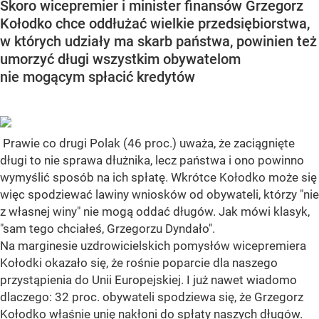
Skoro wicepremier i minister finansów Grzegorz
Kołodko chce oddłużać wielkie przedsiębiorstwa,
w których udziały ma skarb państwa, powinien też
umorzyć długi wszystkim obywatelom
nie mogącym spłacić kredytów
Prawie co drugi Polak (46 proc.) uważa, że zaciągnięte
długi to nie sprawa dłużnika, lecz państwa i ono powinno
wymyślić sposób na ich spłatę. Wkrótce Kołodko może się
więc spodziewać lawiny wniosków od obywateli, którzy "nie
z własnej winy" nie mogą oddać długów. Jak mówi klasyk,
"sam tego chciałeś, Grzegorzu Dyndało".
Na marginesie uzdrowicielskich pomysłów wicepremiera
Kołodki okazało się, że rośnie poparcie dla naszego
przystąpienia do Unii Europejskiej. I już nawet wiadomo
dlaczego: 32 proc. obywateli spodziewa się, że Grzegorz
Kołodko właśnie unię nakłoni do spłaty naszych długów.