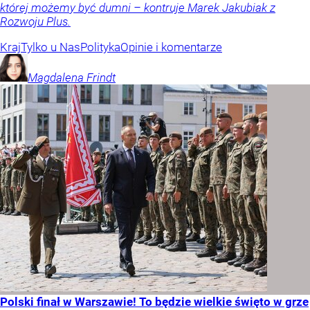
której możemy być dumni – kontruje Marek Jakubiak z
Rozwoju Plus.
Kraj
Tylko u Nas
Polityka
Opinie i komentarze
Magdalena
Frindt
Polski finał w Warszawie! To będzie wielkie święto w grze