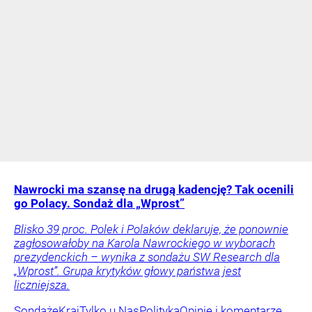
Nawrocki ma szansę na drugą kadencję? Tak ocenili
go Polacy. Sondaż dla „Wprost”
Blisko 39 proc. Polek i Polaków deklaruje, że ponownie
zagłosowałoby na Karola Nawrockiego w wyborach
prezydenckich – wynika z sondażu SW Research dla
„Wprost”. Grupa krytyków głowy państwa jest
liczniejsza.
Sondaże
Kraj
Tylko u Nas
Polityka
Opinie i komentarze