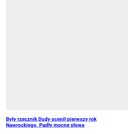
Były rzecznik Dudy ocenił pierwszy rok
Nawrockiego. Padły mocne słowa